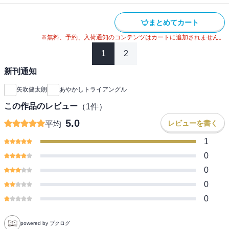
まとめてカート
※無料、予約、入荷通知のコンテンツはカートに追加されません。
1
2
新刊通知
矢吹健太朗
あやかしトライアングル
この作品のレビュー
（
1
件）
5.0
レビューを書く
平均
1
0
0
0
0
powered by ブクログ