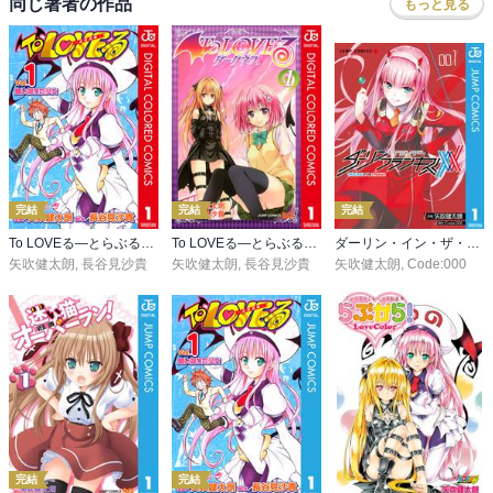
同じ著者の作品
もっと見る
完結
完結
完結
To LOVEる―とらぶる― カラー版
To LOVEる―とらぶる―ダークネス カラー版
ダーリン・イン・ザ・フランキス
矢吹健太朗
,
長谷見沙貴
矢吹健太朗
,
長谷見沙貴
矢吹健太朗
,
Code:000
完結
完結