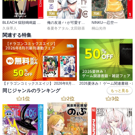
完結
完結
BLEACH 獄頤鳴鳴篇 カラー版
俺の友達♂♀が可愛すぎて困る！
NINKU―忍空―
久保帯人
春夏冬アタル
,
太田顕喜
桐山光侍
関連する特集
【ドラゴンコミックスエイジ】 2026年8月刊新刊連動フェア
2026夏休み！ ゲーム関連書籍・
同じジャンルのランキング
もっと見る
1
位
2
位
3
位