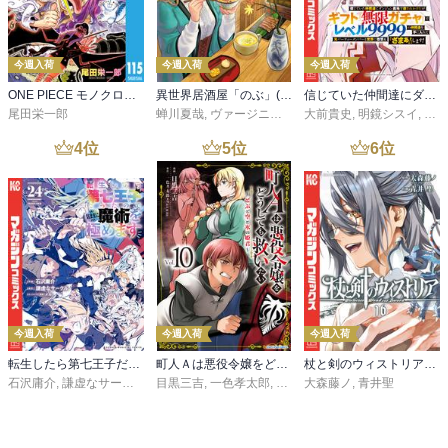
今週入荷
今週入荷
今週入荷
ONE PIECE モノクロ版 115
異世界居酒屋「のぶ」(22)
信じていた仲間達にダンジョン奥地で殺されかけたがギフト『無限ガチャ』でレベル９９９９の仲間達を手に入れて元パーティーメンバーと世界に復讐＆『ざまぁ！』します！（２３）
尾田栄一郎
蝉川夏哉
,
ヴァージニア二等兵
大前貴史
,
転
,
明鏡シスイ
,
ｔｅ
4
位
5
位
6
位
今週入荷
今週入荷
今週入荷
転生したら第七王子だったので、気ままに魔術を極めます（２４）
町人Ａは悪役令嬢をどうしても救いたい ～どぶと空と氷の姫君～１０【電子書店共通特典イラスト付】
杖と剣のウィストリア（１６）
石沢庸介
,
謙虚なサークル
,
メル。
目黒三吉
,
一色孝太郎
,
Parum
大森藤ノ
,
青井聖