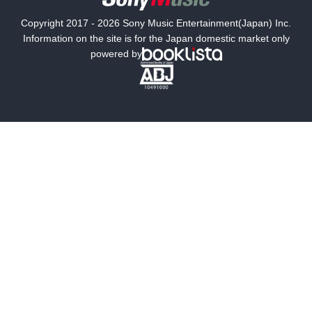
国内小説
海外小説
Copyright 2017 - 2026 Sony Music Entertainment(Japan) Inc.
ミステリー
SF
Information on the site is for the Japan domestic market only
powered by
歴史・時代小説
文学
雑誌
グラビア写真集
ボーイズラブ
ティーンズラブ
人文・思想・歴史
社会・政治・法律
ビジネス・経済
サイエンス・テクノロジー
コンピュータ・情報
くらし・家庭
料理・酒
ファッション・美容・ダイエット
ホビー&カルチャー
スポーツ・アウトドア