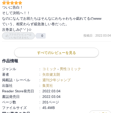
ついに告白！

そして決戦へ！！

なのになんでお前たちはそんなにわちゃわちゃ戯れてるのwww

ていう、相変わらず緩急激しい巻だった。

次巻楽しみ(* 'ᵕ' )☆
ブクログレビューは
投稿日
:
2022.03.04
0
いいねできません
すべてのレビューを見る
作品情報
ジャンル
:
コミック
-
男性コミック
著者
:
矢吹健太朗
掲載誌・レーベル
:
週刊少年ジャンプ
出版社
:
集英社
Reader Store発売日
:
2022.03.04
書誌発売日
:
2022.03.04
ページ数
:
201ページ
ファイルサイズ
:
45.4MB