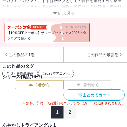
モカゲ）・カゲメイ。すずは妖巫女としての責任を果たすべく祭里
と共に対処しようとするのだが、画楽の裏切りにより祭里の術が封
じられてしまう。窮地に陥った祭里を救ったのは…!?
もっと見る
クーポン対象
10%OFF
2026.08.11まで
【10%OFFクーポン】サマーブックフェス2026！全
フロアで使える
この作品の1巻
この作品の最新巻
この作品のタグ
#
TS・異性装漫画
#
2023年アニメ化
シリーズ作品(
16
件)
1巻から
新刊から
まとめてカート
※無料、予約、入荷通知のコンテンツはカートに追加されません。
1
2
あやかしトライアングル 1