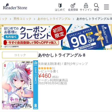
はじめて
会員登録
サインイン
検索
ミック
男性コミック
あやかしトライアングル
あやかしトライアングル 8
あやかしトライアングル 8
コミック
矢吹健太朗(著者)
/
週刊少年ジャンプ
(
1
)
レビューを書く
¥
460
(税込)
クーポン利用対象商品
2022年03月04日
配信