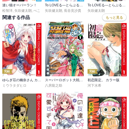
迷い猫オーバーラン！
To LOVEる―とらぶる― モノクロ版
To LOVEる―とらぶる―画集 らぶから！
松智洋
,
矢吹健太朗
,
ぺこ
矢吹健太朗
,
長谷見沙貴
矢吹健太朗
関連する作品
もっと見る
完結
完結
ゆらぎ荘の幽奈さん カラー版
スーパーロボット大戦OG ‐ジ・インスペクター‐
初恋限定。 カラー版
ミウラタダヒロ
八房龍之助
河下水希