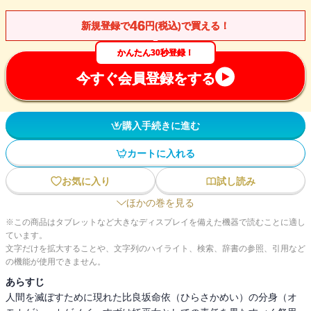
46
新規登録で
円(税込)で買える！
かんたん30秒登録！
今すぐ会員登録をする
購入手続きに進む
カートに入れる
お気に入り
試し読み
ほかの巻を見る
※この商品はタブレットなど大きなディスプレイを備えた機器で読むことに適し
ています。
文字だけを拡大することや、文字列のハイライト、検索、辞書の参照、引用など
の機能が使用できません。
あらすじ
人間を滅ぼすために現れた比良坂命依（ひらさかめい）の分身（オ