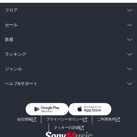
フロア
総合
コミック
セール
ラノベ
小説
総合
コミック
新着
雑誌・グラビア
ビジネス・実用
ラノベ
小説
総合
コミック
ランキング
BL・TL
雑誌・グラビア
ビジネス・実用
ラノベ
小説
総合
コミック
ジャンル
BL・TL
雑誌・グラビア
ビジネス・実用
ラノベ
小説
コミック
男性コミック
ヘルプ&サポート
BL・TL
雑誌・グラビア
ビジネス・実用
女性コミック
コミック誌
初めての方へ
ヘルプ
BL・TL
ライトノベル
男子向けラノベ
よくあるご質問
お問い合わせ
会社情報
プライバシーポリシー
ご利用条件
女子向けラノベ
小説
利用規約
クッキーの詳細