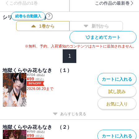
この作品の1巻
この作品の最新巻
続巻を自動購入
シリーズ作品(
10
件)
1巻から
新刊から
まとめてカート
※無料、予約、入荷通知のコンテンツはカートに追加されません。
1
地獄くらやみ花もなき （１）
¥
704
(税込)
¥
99
カートに入れる
(税込)
86%OFF
2026.08.20
まで
試し読み
お気に入り
あらすじを見る
地獄くらやみ花もなき （２）
¥
759
(税込)
¥
99
カートに入れる
(税込)