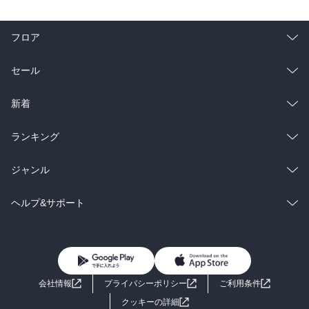
フロア
総合
コミック
セール
ラノベ
小説
総合
コミック
新着
雑誌・グラビア
ビジネス・実用
ラノベ
小説
総合
コミック
ランキング
BL・TL
雑誌・グラビア
ビジネス・実用
ラノベ
小説
総合
コミック
ジャンル
BL・TL
雑誌・グラビア
ビジネス・実用
ラノベ
小説
コミック
男性コミック
ヘルプ&サポート
BL・TL
雑誌・グラビア
ビジネス・実用
女性コミック
コミック誌
初めての方へ
ヘルプ
BL・TL
ライトノベル
男子向けラノベ
よくあるご質問
お問い合わせ
会社情報
プライバシーポリシー
ご利用条件
女子向けラノベ
小説
利用規約
クッキーの詳細