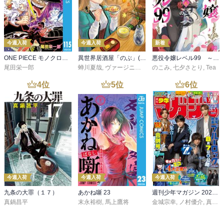
今週入荷
今週入荷
新着
ONE PIECE モノクロ版 115
異世界居酒屋「のぶ」(22)
悪役令嬢レベル99 ～私は裏ボスですが魔王ではありません～ その６
尾田栄一郎
蝉川夏哉
,
ヴァージニア二等兵
のこみ
,
転
,
七夕さとり
,
Tea
4
位
5
位
6
位
今週入荷
今週入荷
今週入荷
九条の大罪（１７）
あかね噺 23
週刊少年マガジン 2026年36・37号[2026年8月5日発売]
真鍋昌平
末永裕樹
,
馬上鷹将
金城宗幸
,
ノ村優介
,
真島ヒロ