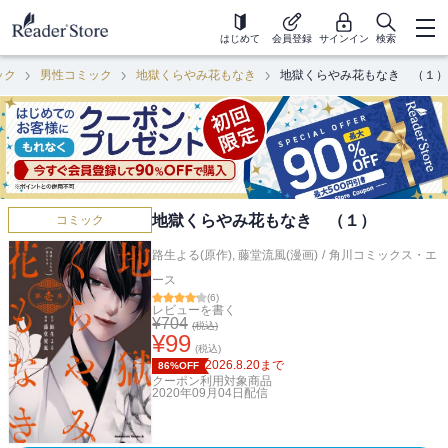
はじめて
会員登録
サインイン
検索
ック
男性コミック
地獄くらやみ花もなき
地獄くらやみ花もなき （１）
地獄くらやみ花もなき （１）
コミック
路生よる(原作)
,
藤堂流風(漫画)
/
角川コミックス・エ
ース
(
6
)
レビューを書く
¥
704
(税込)
¥
99
(税込)
2026.8.20
まで
86%OFF
クーポン利用対象商品
2020年09月04日
配信