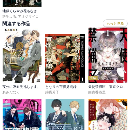
地獄くらやみ花もなき
謎解きと妖を掛け合わせたストーリーと、2人の関係性が素敵な話。

路生よる
,
アオジマイコ
関連する作品
もっと見る
‥

なんかもう雰囲気もストーリーもキャラクターも全てが好きすぎて9
巻まで一気読みしてしまった。

小説か迷って漫画にしたが、絵も表情も繊細で綺麗で漫画にしてよ
かった。小説も読みます。一生続いてほしい。

追記　

作品好きすぎるので、おなじく好きな人の感想も読んでみたい。語
完結
り合える友達とかいたらなあ‥

夜分に吸血失礼します。
となりの百怪見聞録
天使禁猟区－東京クロノス－
あみだむく
綿貫芳子
由貴香織里
2024年2月4日