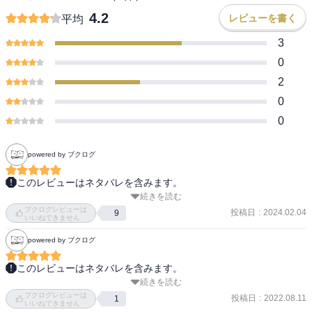
4.2
レビューを書く
平均
3
0
2
0
0
powered by ブクログ
このレビューはネタバレを含みます。
続きを読む
「では地獄に堕ちていただきましょう」

ブクログレビューは
投稿日
:
2024.02.04
9
いいねできません
職も居場所もない、途方に暮れる青年"遠野青児"が迷い込んだ洋館で
powered by ブクログ
出会ったのは、人間離れした怖いほどの美貌をもつ着物の少年"西條
皓。

このレビューはネタバレを含みます。
続きを読む
1巻に次の巻への伏線があったんだな

青児は、「罪を犯した人間の姿が妖怪に見える」ことに悩んでい
ブクログレビューは
1話目の女は目を背けずに気付いていれば助かったかもしれないな、
投稿日
:
2022.08.11
1
た。この体質を買われた青児は、皓に半ば強制的に助手(ペット)して
いいねできません