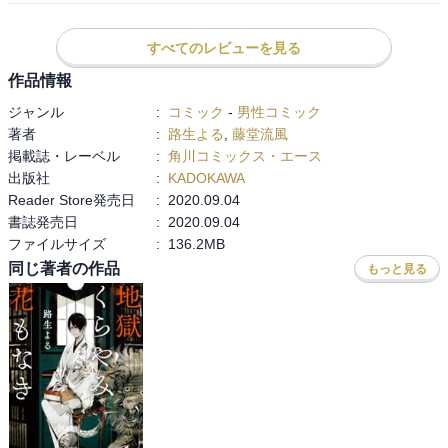
実母の件

雇われる。

ただ元彼にしたことはくそだけど
すべてのレビューを見る
謎の美少年、皓の職は、罪人を暴き地獄へ堕とす、「地獄代行業」
であった。

作品情報
ジャンル
:
コミック
-
男性コミック
‥‥

著者
:
路生よる
,
藤堂流風
掲載誌・レーベル
:
角川コミックス・エース
妖怪の姿から、"犯人は誰か" "罪の内容は何か"を推理しながら、2人
出版社
:
KADOKAWA
は(ほぼ皓が)様々な事件の真相を暴いていく。罪のある人間は地獄へ
Reader Store発売日
:
2020.09.04
堕とし、時に償いを求める人間には手を差し伸べたり‥

書誌発売日
:
2020.09.04
ファイルサイズ
:
136.2MB
そして、地獄代行業の王座を巡る勝負や皓を狙う敵にからの果し状
同じ著者の作品
もっと見る
に巻き込まれていく。

子どもとは思えないほど大人びた冷静さで淡々とこなす皓と、いい
とこ無しだが人の痛みがわかる真っ直ぐで正直者な青児。

皓は周りが敵だらけでの境遇で、誰もかも簡単に信じることはでき
ない立場。そんな中、青児は皓の役には立てないと思い知りながら
も、自分にできることはないか探し続ける。
