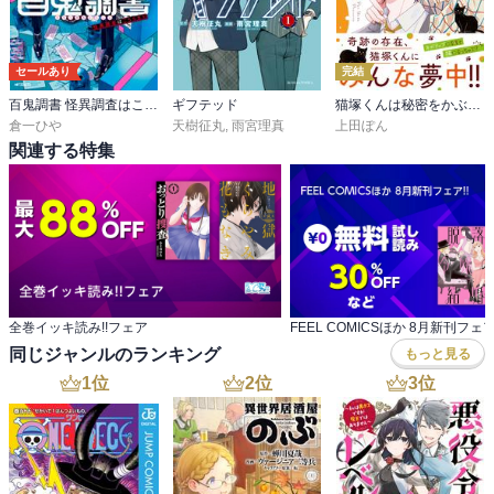
セールあり
完結
百鬼調書 怪異調査はこちらまで
ギフテッド
猫塚くんは秘密をかぶる【コミックス版/電子限定おまけ付き】
倉一ひや
天樹征丸
,
雨宮理真
上田ぽん
関連する特集
全巻イッキ読み!!フェア
FEEL COMICSほか 8月新刊フェア!
同じジャンルのランキング
もっと見る
1
位
2
位
3
位