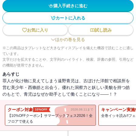
購入手続きに進む
カートに入れる
お気に入り
試し読み
ほかの巻を見る
※この商品はタブレットなど大きなディスプレイを備えた機器で読むことに適し
ています。
文字だけを拡大することや、文字列のハイライト、検索、辞書の参照、引用など
の機能が使用できません。
あらすじ
罪人が化け物に見えてしまう遠野青児は、古ぼけた洋館で相談所を
営む美少年・西條皓と出会う。優れた洞察力と妖しい美貌を持つ皓
のもとで、青児はなぜか助手として働くことになり――！？
クーポン対象
キャンペーン実施
10%OFF
2026.08.11まで
【10%OFFクーポン】サマーブックフェス2026！全
全巻イッキ読み!!フ
フロアで使える