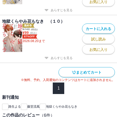
お気に入り
あらすじを見る
地獄くらやみ花もなき （１０）
最終巻
カートに入れる
¥
748
(税込)
¥
99
(税込)
87%OFF
試し読み
2026.08.20
まで
お気に入り
あらすじを見る
まとめてカート
※無料、予約、入荷通知のコンテンツはカートに追加されません。
1
新刊通知
路生よる
藤堂流風
地獄くらやみ花もなき
この作品のレビュー
（
6
件）