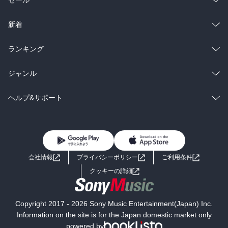
セール
ラノベ
小説
総合
コミック
新着
雑誌・グラビア
ビジネス・実用
ラノベ
小説
総合
コミック
ランキング
BL・TL
雑誌・グラビア
ビジネス・実用
ラノベ
小説
総合
コミック
ジャンル
BL・TL
雑誌・グラビア
ビジネス・実用
ラノベ
小説
コミック
男性コミック
ヘルプ&サポート
BL・TL
雑誌・グラビア
ビジネス・実用
女性コミック
コミック誌
初めての方へ
ヘルプ
BL・TL
ライトノベル
男子向けラノベ
よくあるご質問
お問い合わせ
会社情報
プライバシーポリシー
ご利用条件
女子向けラノベ
小説
利用規約
クッキーの詳細
国内小説
海外小説
Copyright 2017 - 2026 Sony Music Entertainment(Japan) Inc.
ミステリー
SF
Information on the site is for the Japan domestic market only
powered by