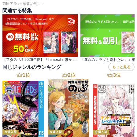
前田アラン
,
藤森治見
,
くりきあきこ
,
ストーリーな女たち編集部
関連する特集
【フタスペ！2026年夏】『Immoral』ほか 新刊配信記念フェア！今だけ3巻無料!!
同じジャンルのランキング
もっと見る
1
位
2
位
3
位
今週入荷
今週入荷
今週入荷