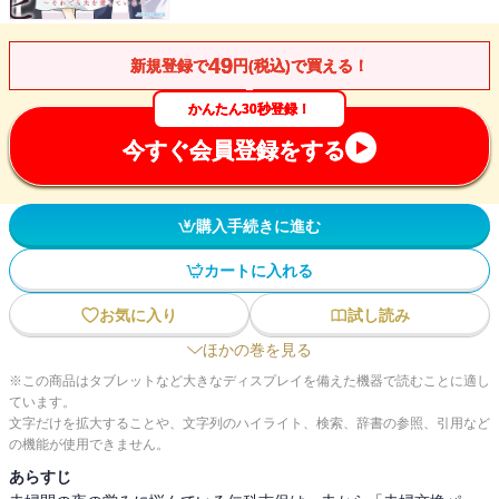
49
新規登録で
円(税込)で買える！
かんたん30秒登録！
今すぐ会員登録をする
購入手続きに進む
カートに入れる
お気に入り
試し読み
ほかの巻を見る
※この商品はタブレットなど大きなディスプレイを備えた機器で読むことに適し
ています。
文字だけを拡大することや、文字列のハイライト、検索、辞書の参照、引用など
の機能が使用できません。
あらすじ