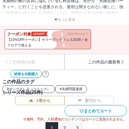
夫婦間の夜の営みに悩んでいる仁科志保は、夫から「夫婦交換パー
ティー」に行くことを提案される。最初は聞きなれない催しに、強
い拒否感を感じていた志保だったが、度重なる夫の説得に根負け。
「・・・見学だけなら」と、しぶしぶパーティへの参加に同意す
もっと見る
る。元外交官の窪塚氏が、妻と一緒に自宅で運営する夫婦交際クラ
ブ「アクアリウム」。最初は警戒感を隠さなかった志保であった
クーポン対象
10%OFF
2026.08.11まで
が、しだいに窪塚夫妻の人間的な魅力に惹かれついには夫婦間交際
【10%OFFクーポン】サマーブックフェス2026！全
を承諾する。これで夫婦間の営み事情も解消し、幸せが戻ったかに
フロアで使える
思えたが――――それは悪夢の始まりにすぎなかった・・・。※第
１～３話を収録
この作品の1巻
この作品の最新巻
続巻を自動購入
この作品のタグ
#
セックスレス（コミック）
#
夫婦問題漫画
シリーズ作品(
25
件)
1巻から
新刊から
まとめてカート
※無料、予約、入荷通知のコンテンツはカートに追加されません。
1
2
3