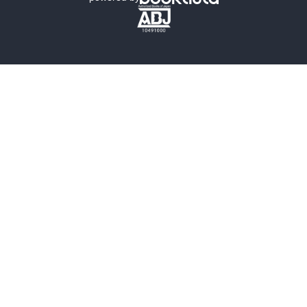
歴史・時代小説
文学
雑誌
グラビア写真集
ボーイズラブ
ティーンズラブ
人文・思想・歴史
社会・政治・法律
ビジネス・経済
サイエンス・テクノロジー
コンピュータ・情報
くらし・家庭
料理・酒
ファッション・美容・ダイエット
ホビー&カルチャー
スポーツ・アウトドア
地図・ガイド
エンターテイメント
芸術・アート
映画・音楽・演劇