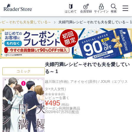
はじめて
会員登録
サインイン
検索
シピ～それでも夫を愛している～
夫婦円満レシピ～それでも夫を愛している～ 1
夫婦円満レシピ～それでも夫を愛してい
る～ 1
コミック
越川珠江(作画)
,
アオイセイ(原作)
/
JOUR（エブリス
タ×大人女性）
(
0
)
レビューを書く
¥
495
(税込)
クーポン利用対象商品
2020年07月25日
配信