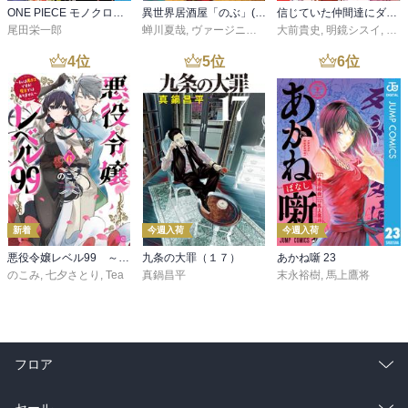
ONE PIECE モノクロ版 115
異世界居酒屋「のぶ」(22)
信じていた仲間達にダンジョン奥地で殺されかけたがギフト『無限ガチャ』でレベル９９９９の仲間達を手に入れて元パーティーメンバーと世界に復讐＆『ざまぁ！』します！（２３）
尾田栄一郎
蝉川夏哉
,
ヴァージニア二等兵
大前貴史
,
転
,
明鏡シスイ
,
ｔｅ
4
位
5
位
6
位
新着
今週入荷
今週入荷
悪役令嬢レベル99 ～私は裏ボスですが魔王ではありません～ その６
九条の大罪（１７）
あかね噺 23
のこみ
,
七夕さとり
,
Tea
真鍋昌平
末永裕樹
,
馬上鷹将
フロア
総合
コミック