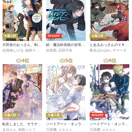
今週入荷
50%OFF
今週入荷
片田舎のおっさん、剣聖になる 11 ～ただの田舎の剣術師範だったのに、大成した弟子たちが俺を放ってくれない件～
続・魔法科高校の劣等生 メイジアン・カンパニー(11)
とあるおっさんのＶＲＭＭＯ活動記34
佐賀崎しげる
,
鍋島テツヒロ
佐島勤
,
石田可奈
椎名ほわほわ
,
ヤマーダ
4
位
5
位
6
位
今週入荷
今週入荷
30%OFF
転生しました、サラナ・キンジェです。ごきげんよう。５ ～婚約破棄されたので田舎で気ままに暮らしたいと思います～【電子書店共通特典SS付】
ソードアート・オンライン マテリアル１ シュガーリィ・デイズ
ソードアート・オンライン29 ユナイタル・リングVIII
まゆらん
,
匈歌ハトリ
川原礫
,
ａｂｅｃ
川原礫
,
ａｂｅｃ