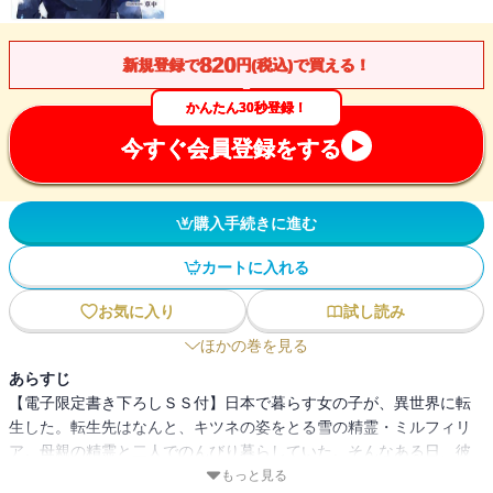
820
新規登録で
円(税込)で買える！
かんたん30秒登録！
今すぐ会員登録をする
購入手続きに進む
カートに入れる
お気に入り
試し読み
ほかの巻を見る
あらすじ
【電子限定書き下ろしＳＳ付】日本で暮らす女の子が、異世界に転
生した。転生先はなんと、キツネの姿をとる雪の精霊・ミルフィリ
ア。母親の精霊と二人でのんびり暮らしていた。そんなある日、彼
女は王都へ出かける母親に『はじめてのお留守番』をするように言
もっと見る