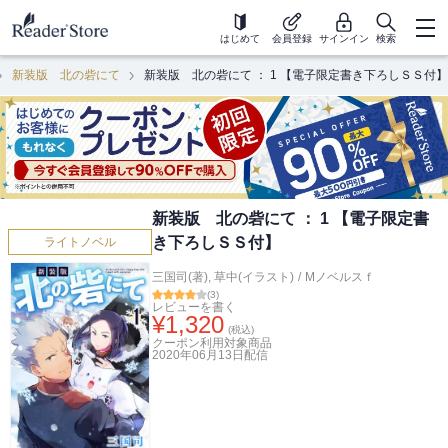
はじめて
会員登録
サインイン
検索
新装版 北の砦にて
新装版 北の砦にて ： 1 【電子限定書き下ろしＳＳ付】
新装版 北の砦にて ： 1 【電子限定書
き下ろしＳＳ付】
ライトノベル
三国司(著)
,
草中(イラスト)
/
Mノベルスｆ
(
3
)
レビューを書く
¥
1,320
(税込)
クーポン利用対象商品
2020年06月13日
配信