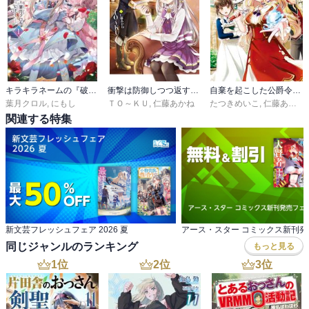
キラキラネームの『破滅の闇聖女』にはなりません！
衝撃は防御しつつ返すのが当然です-転生令嬢の身を守る異世界ライフ術-
自棄を起こした公爵令嬢は姿を晦まし自由を楽しむ
葉月クロル
,
にもし
ＴＯ～ＫＵ
,
仁藤あかね
たつきめいこ
,
仁藤あかね
関連する特集
新文芸フレッシュフェア 2026 夏
アース・スター コミックス新刊発
同じジャンルのランキング
もっと見る
1
位
2
位
3
位