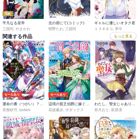
完結
平凡なる皇帝
北の砦にて(コミック)
ギャルに優しいオタク君
三国司
,
やまかわ
明野たわ
,
三国司
１３８ネコ
,
草中
関連する作品
もっと見る
セールあり
セールあり
運命の番（つがい）？ならばその赤い糸とやら切り捨てて差し上げましょう
辺境の貧乏伯爵に嫁ぐことになったので領地改革に励みます
わたし、聖女じゃありませんから
音無砂月
,
iyutani
花波薫歩
,
ボダックス
長月おと
,
萩原凛