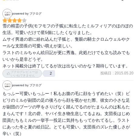
powered by ブクログ
雪の精霊の子供(モフモフの子狐)に転生したミルフィリアのほのぼの
生活。可愛いだけで星5個にしたくなりました。

ムサイ男達の砦に紛れ込んだ子狐と、隻眼の騎士クロムウェルやク
ールな支団長の可愛い萌えが楽しい。

ラストのミルちゃん絵日記が更に秀逸。此処だけでも立ち読みでも
いいから是非どうぞ。

ネット掲載分は終了してるが次は出ないのかな？期待しています。
ブクログレビューは
投稿日
:
2015.05.20
2
いいねできません
powered by ブクログ
もっふー可愛いもっふー！私もお腹の毛に顔をうずめたい（笑）ビ
ビリのミルが副団の足の後ろから顔を覗かせた際、彼女の小さな足
が副団のブーツの甲をさりげなく踏んでるのがたまらんのは私もた
まらんです！北の砦、ヤバイ生き物生息してるよね。支団長はじめ
団員たちもミルの一挙手一投足に気持ちもってかれてるし。ラスト
にあった冬と夏の絵日記。とても可愛い。支団長のズレた優しさが
辛い（笑）