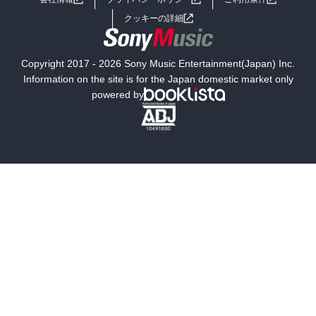
女子向けラノベ
小説
利用規約
クッキーの詳細
国内小説
海外小説
Copyright 2017 - 2026 Sony Music Entertainment(Japan) Inc.
ミステリー
SF
Information on the site is for the Japan domestic market only
powered by
歴史・時代小説
文学
雑誌
グラビア写真集
ボーイズラブ
ティーンズラブ
人文・思想・歴史
社会・政治・法律
ビジネス・経済
サイエンス・テクノロジー
コンピュータ・情報
くらし・家庭
料理・酒
ファッション・美容・ダイエット