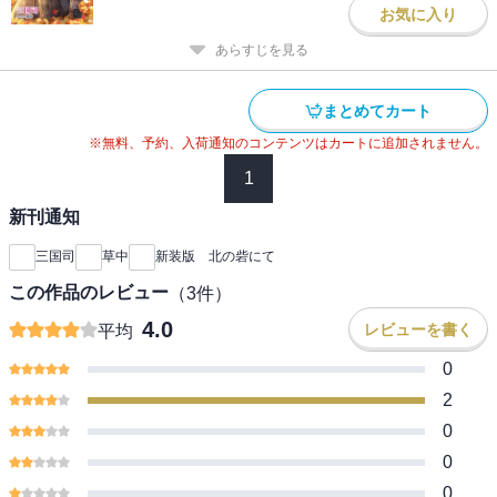
お気に入り
あらすじを見る
まとめてカート
※無料、予約、入荷通知のコンテンツはカートに追加されません。
1
新刊通知
三国司
草中
新装版 北の砦にて
この作品のレビュー
（
3
件）
4.0
レビューを書く
平均
0
2
0
0
0