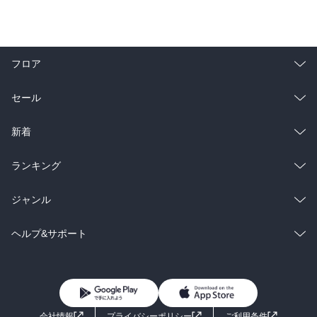
フロア
総合
コミック
セール
ラノベ
小説
総合
コミック
新着
雑誌・グラビア
ビジネス・実用
ラノベ
小説
総合
コミック
ランキング
BL・TL
雑誌・グラビア
ビジネス・実用
ラノベ
小説
総合
コミック
ジャンル
BL・TL
雑誌・グラビア
ビジネス・実用
ラノベ
小説
コミック
男性コミック
ヘルプ&サポート
BL・TL
雑誌・グラビア
ビジネス・実用
女性コミック
コミック誌
初めての方へ
ヘルプ
BL・TL
ライトノベル
男子向けラノベ
よくあるご質問
お問い合わせ
会社情報
プライバシーポリシー
ご利用条件