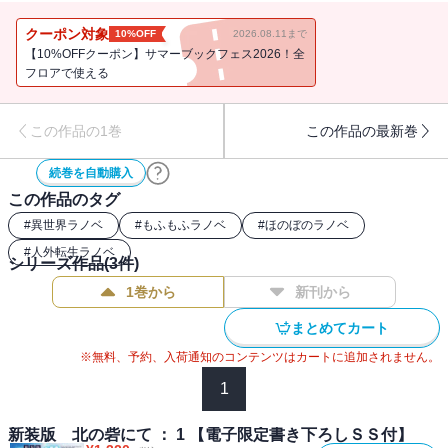
われる。寂しさから母親を追いかけてしまったミルフィリアが迷い
込んだのは、強面の騎士たちばかりがいる、北の砦だった。彼女を
クーポン対象
10%OFF
2026.08.11まで
保護した『鉄人』の異名を持つ強面の騎士・グレイルだけでなく、
【10%OFFクーポン】サマーブックフェス2026！全
『氷の支団長』と呼ばれるクールな団長・クロムウェルや砦にいる
フロアで使える
強面で屈強な騎士たちもミルフィリアの可愛さにメロメロ!?読んだら
きっと“もふもふ”したくなる、ほのぼのほっこり交流譚！
この作品の1巻
この作品の最新巻
続巻を自動購入
この作品のタグ
#
異世界ラノベ
#
もふもふラノベ
#
ほのぼのラノベ
#
人外転生ラノベ
シリーズ作品(
3
件)
1巻から
新刊から
まとめてカート
※無料、予約、入荷通知のコンテンツはカートに追加されません。
1
新装版 北の砦にて ： 1 【電子限定書き下ろしＳＳ付】