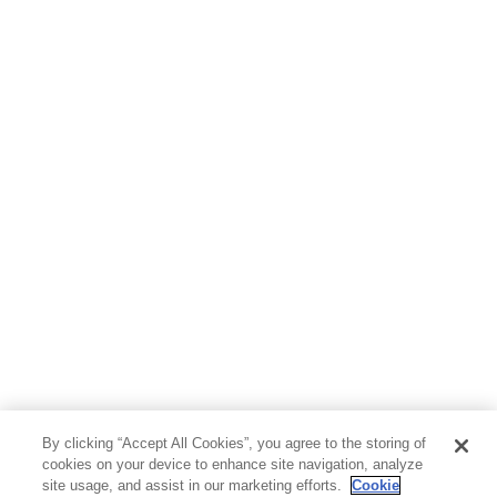
ホビー&カルチャー
スポーツ・アウトドア
地図・ガイド
エンターテイメント
芸術・アート
映画・音楽・演劇
写真集
教養
医学・福祉
教育・語学・参考書
児童書
By clicking “Accept All Cookies”, you agree to the storing of
cookies on your device to enhance site navigation, analyze
site usage, and assist in our marketing efforts.
Cookie