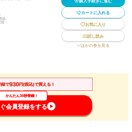
購入手続きに進む
カートに入れる
)
商品
配信
お気に入り
試し読み
ほかの巻を見る
930
登録で
円(税込)で買える！
かんたん30秒登録！
ぐ会員登録をする