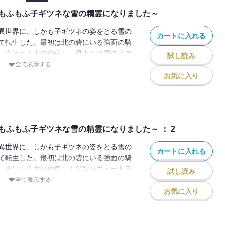
もふもふ子ギツネな雪の精霊になりました～
異世界に、しかも子ギツネの姿をとる雪の
カートに入れる
て転生した。最初は北の砦にいる強面の騎
、今はもう大の仲良し。母上とは雪の上で
試し読み
練。砦の騎士たちとは“初対面ごっこ”。ミ
全て表示する
楽しく過ごす中、国では何やら精霊が関わ
お気に入り
うで・・・・・・。果たしてミルフィリア
ができるのか!? 読んだらきっと“もふも
のほっこり交流譚。
ふもふ子ギツネな雪の精霊になりました～ ： 2
異世界に、しかも子ギツネの姿をとる雪の
カートに入れる
て転生した。最初は北の砦にいる強面の騎
、今はもう大の仲良し！父親のウォートラ
試し読み
家族旅行をすることになったけど、行く先
全て表示する
て・・・・・・。読んだらきっと“もふも
お気に入り
のほっこり交流譚第２弾！。