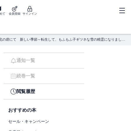
めて
会員登録
サインイン
北の砦にて 新しい季節～転生して、もふもふ子ギツネな雪の精霊になりました～
通知一覧
続巻一覧
閲覧履歴
おすすめの本
セール・キャンペーン