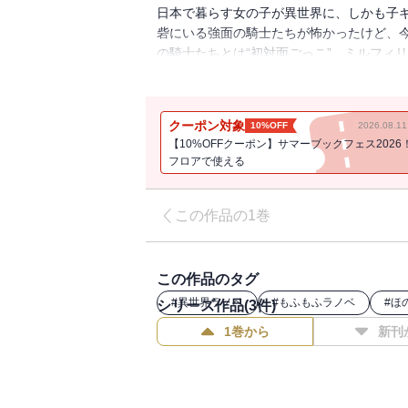
日本で暮らす女の子が異世界に、しかも子
砦にいる強面の騎士たちが怖かったけど、
の騎士たちとは“初対面ごっこ”。ミルフィ
きているようで・・・・・・。果たしてミル
と“もふもふ”したくなるほのぼのほっこり
クーポン対象
10%OFF
2026.08.
【10%OFFクーポン】サマーブックフェス2026
フロアで使える
この作品の1巻
この作品のタグ
#
異世界ラノベ
#
もふもふラノベ
#
ほ
シリーズ作品(
3
件)
1巻から
新刊