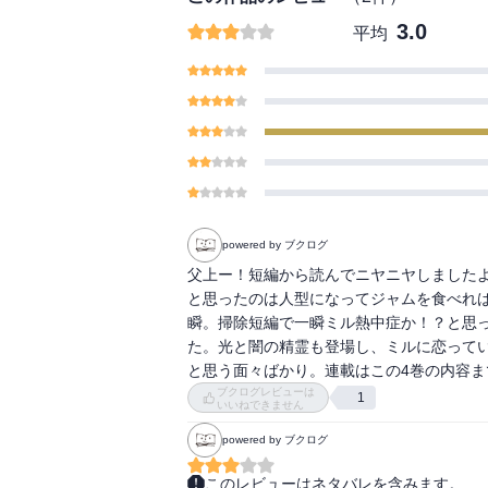
3.0
平均
powered by ブクログ
父上ー！短編から読んでニヤニヤしました
と思ったのは人型になってジャムを食べれ
瞬。掃除短編で一瞬ミル熱中症か！？と思っ
た。光と闇の精霊も登場し、ミルに恋って
と思う面々ばかり。連載はこの4巻の内容
ブクログレビューは
1
いいねできません
powered by ブクログ
このレビューはネタバレを含みます。