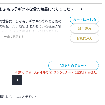
ふもふ子ギツネな雪の精霊になりました～ ： 3
カートに入れる
異世界に、しかも子ギツネの姿をとる雪の
て転生した。最初は北の砦にいる強面の騎
試し読み
、今はもう大の仲良し！ 今日も楽しい
季節は冬。北の砦にも雪が降り積もる中、
全て表示する
お気に入り
きることになり・・・・・・。読んだらき
くなるほのぼのほっこり交流譚第3弾！。
まとめてカート
※無料、予約、入荷通知のコンテンツはカートに追加されません。
1
転生して、もふもふ子ギツネ