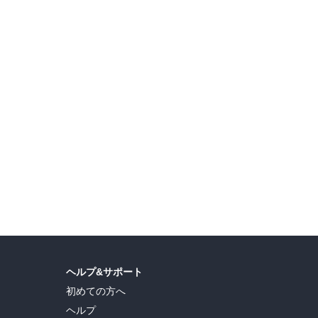
・ラノベフェア！！
【無料・最大70％OFF】 ツギクルブックス・コミックス 令嬢フェア
ヘルプ&サポート
初めての方へ
ヘルプ