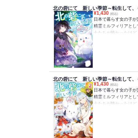
北の砦にて 新しい季節～転生して、
¥
1,430
(税込)
日本で暮らす女の子が
精霊ミルフィリアとし
士たちが怖かったけど
丸くなって身を隠す訓
ルフィリアがみんなと
る事件が起きているよ
は犯人を見つけること
ふ”したくなるほのぼ
北の砦にて 新しい季節～転生して、も
¥
1,430
(税込)
日本で暮らす女の子が
精霊ミルフィリアとし
士たちが怖かったけど
ストの発案で、初めて
で雷の精霊の気配がし
ふ”したくなるほのぼ