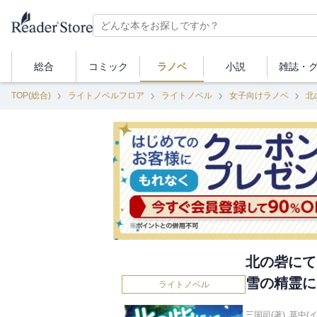
総合
コミック
ラノベ
小説
雑誌・
TOP(総合)
ライトノベルフロア
ライトノベル
女子向けラノベ
北の砦にて
雪の精霊に
ライトノベル
三国司(著)
,
草中(