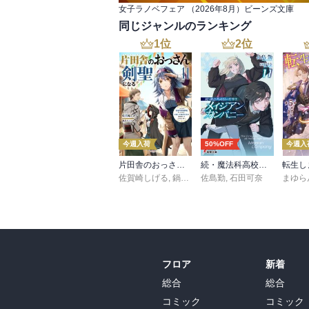
女子ラノベフェア （2026年8月）ビーンズ文庫
同じジャンルのランキング
1
位
2
位
今週入荷
50%OFF
今週入
片田舎のおっさん、剣聖になる 11 ～ただの田舎の剣術師範だったのに、大成した弟子たちが俺を放ってくれない件～
続・魔法科高校の劣等生 メイジアン・カンパニー(11)
佐賀崎しげる
,
鍋島テツヒロ
佐島勤
,
石田可奈
まゆら
フロア
新着
総合
総合
コミック
コミック