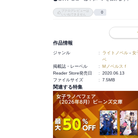
どうやら私は18歳で亡くなって、雪の精霊
ブクログレビューは
前世の記憶にあるキツネよりもコロンと丸く
0
いいねできません
母上が王都に出かける間、ひとりでお留守
で山を降りて王都に向かうことにした。

途中、立ち寄った北の砦。

屈強で強面な隻眼の騎士にすっかり餌付けさ
作品情報
ジャンル
:
ライトノベル
-
女
まったりとモフモフに癒されるお話。

ベ
恋愛もドキドキするような事件もないけれど
掲載誌・レーベル
:
Mノベルスｆ
モフモフに魅せられすぎな気もするけれど、
Reader Store発売日
:
2020.06.13
あー、私も1日5モフくらいはしたいなあ。

ファイルサイズ
:
7.5MB
お腹に顔を埋めるとか、羨ましすぎる。
関連する特集