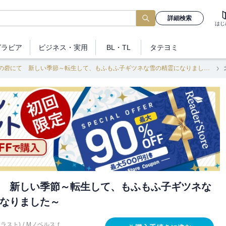
詳細検索
はじ
グラビア
ビジネス
・実用
BL・TL
タテヨミ
北の砦にて 新しい季節～転生して、もふもふ子ギツネな雪の精霊になりました～
 新しい季節～転生して、もふもふ子ギツネな
なりました～
イラスト)
/
Mノベルスｆ