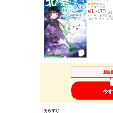
(
2
)
レビューを書く
¥
1,430
(税込
クーポン利用対象
2020年06月13日
新規
今す
あらすじ