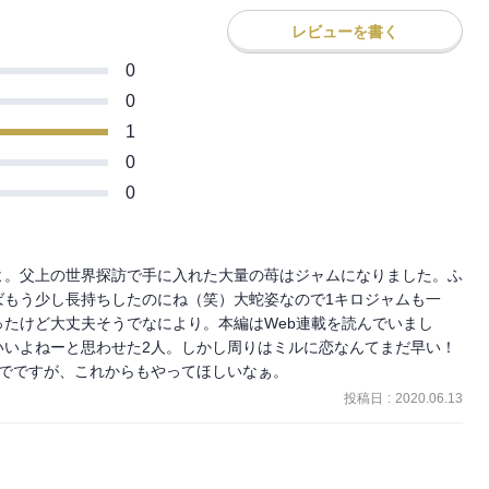
レビューを書く
0
0
1
0
0
よ。父上の世界探訪で手に入れた大量の苺はジャムになりました。ふ
ばもう少し長持ちしたのにね（笑）大蛇姿なので1キロジャムも一
たけど大丈夫そうでなにより。本編はWeb連載を読んでいまし
いいよねーと思わせた2人。しかし周りはミルに恋なんてまだ早い！
までですが、これからもやってほしいなぁ。
投稿日
:
2020.06.13