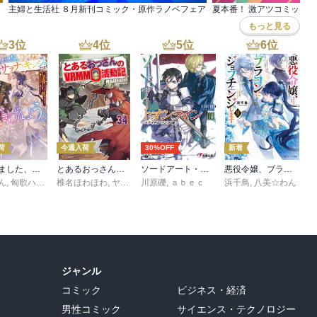
主婦と生活社 ８月新刊コミック・原作ラノベフェア
夏本番！ 激アツコミック
もっと見る
3
位
4
位
5
位
6
位
荷
今週入荷
30%OFF
新着
転生しました、サラナ・キンジェです。ごきげんよう。５ ～婚約破棄されたので田舎で気ままに暮らしたいと思います～【電子書店共通特典SS付】
とあるおっさんのＶＲＭＭＯ活動記34
ソードアート・オンライン29 ユナイタル・リングVIII
悪役令嬢、ブラコンにジョブチェンジします９【電子特典付き】
ん
,
匈歌ハトリ
椎名ほわほわ
,
ヤマーダ
川原礫
,
ａｂｅｃ
浜千鳥
,
八美☆わん
ジャンル
コミック
ビジネス・経済
男性コミック
サイエンス・テクノロジー