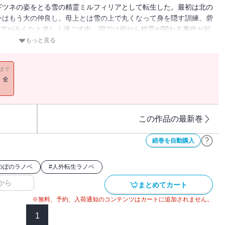
ギツネの姿をとる雪の精霊ミルフィリアとして転生した。最初は北の
今はもう大の仲良し。母上とは雪の上で丸くなって身を隠す訓練。砦
リアがみんなと楽しく過ごす中、国では何やら精霊が関わる事件が起
フィリアは犯人を見つけることができるのか!? 読んだらきっ
もっと見る
交流譚。
11まで
！全
この作品の最新巻
続巻を自動購入
のぼのラノベ
#
人外転生ラノベ
から
まとめてカート
※無料、予約、入荷通知のコンテンツはカートに追加されません。
1