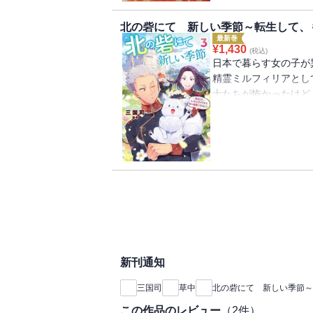
北の砦にて 新しい季節～転生して、も
最新巻
¥
1,430
(税込)
日本で暮らす女の子が
精霊ミルフィリアとし
士たちが怖かったけど
日々を過ごしていた。
ミルフィリアに弟がで
っと“もふもふ”した
新刊通知
三国司
草中
北の砦にて 新しい季節～
この作品のレビュー
（
2
件）