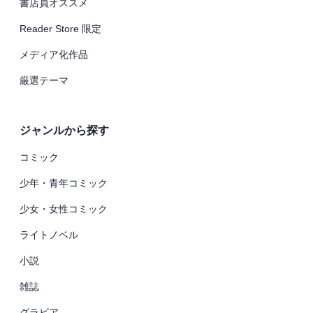
書店員オススメ
Reader Store 限定
メディア化作品
厳選テーマ
ジャンルから探す
コミック
少年・青年コミック
少女・女性コミック
ライトノベル
小説
雑誌
グラビア