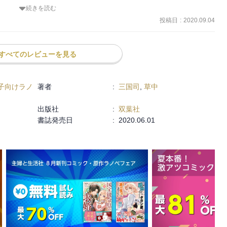
続きを読む
の子どもとして生まれ変わったみたい。

、白銀の毛だまのような子ギツネに。

投稿日
:
2020.09.04
番をすることになったけど、寂しくて心細くて、悲しくなってひとり
すべてのレビューを見る
れて、ご機嫌で砦生活を満喫するうちに。

子向けラノ
著者
:
三国司
,
草中
、ほんわかと心温まる。

出版社
:
双葉社
気持ちもわかる。

書誌発売日
:
2020.06.01