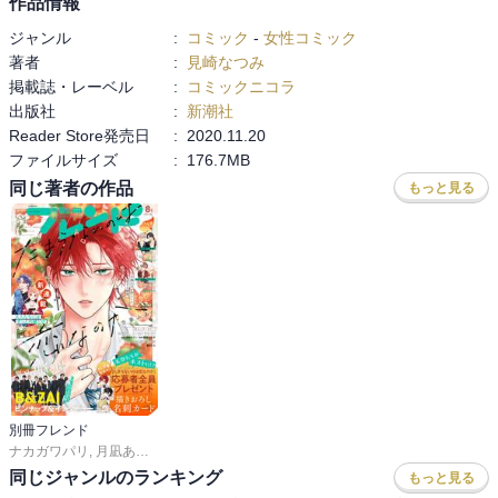
作品情報
ジャンル
:
コミック
-
女性コミック
著者
:
見崎なつみ
掲載誌・レーベル
:
コミックニコラ
出版社
:
新潮社
Reader Store発売日
:
2020.11.20
ファイルサイズ
:
176.7MB
同じ著者の作品
もっと見る
別冊フレンド
ナカガワパリ
,
月凪あやせ
,
長岡みう
,
ゆきら
,
帆那みつき
,
あかり
,
空華みあ
,
斉木優
同じジャンルのランキング
もっと見る