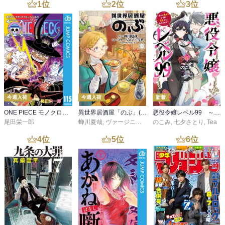
1
位
2
位
3
位
今週入荷
今週入荷
新着
ONE PIECE モノクロ版 115
異世界居酒屋「のぶ」(22)
悪役令嬢レベル99 ～私は裏ボスですが魔王ではありません～ その６
尾田栄一郎
蝉川夏哉
,
ヴァージニア二等兵
のこみ
,
転
,
七夕さとり
,
Tea
4
位
5
位
6
位