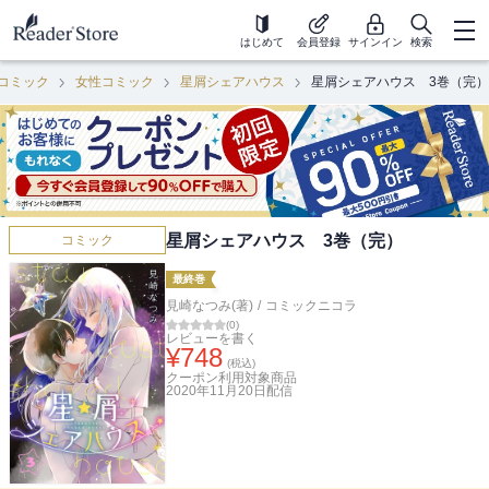
はじめて
会員登録
サインイン
検索
コミック
女性コミック
星屑シェアハウス
星屑シェアハウス 3巻（完）
星屑シェアハウス 3巻（完）
コミック
最終巻
見崎なつみ(著)
/
コミックニコラ
(
0
)
レビューを書く
¥
748
(税込)
クーポン利用対象商品
2020年11月20日
配信