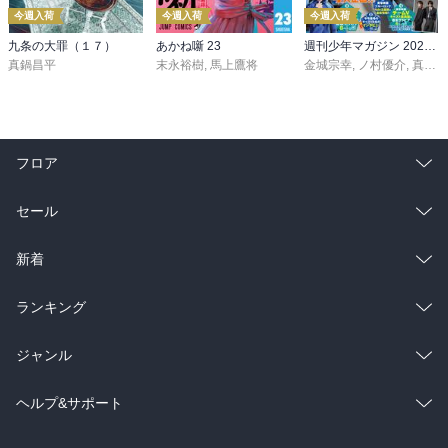
今週入荷
今週入荷
今週入荷
九条の大罪（１７）
あかね噺 23
週刊少年マガジン 2026年36・37号[2026年8月5日発売]
真鍋昌平
末永裕樹
,
馬上鷹将
金城宗幸
,
ノ村優介
,
真島ヒロ
フロア
総合
コミック
セール
ラノベ
小説
総合
コミック
新着
雑誌・グラビア
ビジネス・実用
ラノベ
小説
総合
コミック
ランキング
BL・TL
雑誌・グラビア
ビジネス・実用
ラノベ
小説
総合
コミック
ジャンル
BL・TL
雑誌・グラビア
ビジネス・実用
ラノベ
小説
コミック
男性コミック
ヘルプ&サポート
BL・TL
雑誌・グラビア
ビジネス・実用
女性コミック
コミック誌