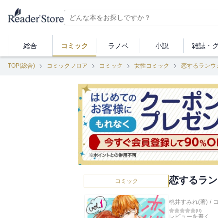
総合
コミック
ラノベ
小説
雑誌・
TOP(総合)
コミックフロア
コミック
女性コミック
恋するランウ
恋するラン
コミック
桃井すみれ(著)
/
(
0
)
レビューを書く