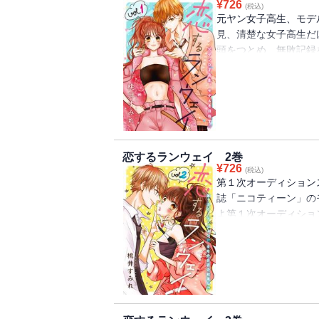
¥
726
(税込)
元ヤン女子高生、モデ
見、清楚な女子高生だ
頭をつとめ、無敗記録
と呼ばれていた――。
に、大切な仲間とも別
して、オーディション
手を差し伸べたのは、
――。「モデルになり
ど、ファッションもメ
恋するランウェイ 2巻
油断するとついついヤ
¥
726
(税込)
は、いつもクールでフ
第１次オーディション
生」としてファッショ
誌「ニコティーン」の
太陽と月みたいに正反
よ第１次オーディショ
う夢のためにいつも全
強力美少女ライバル・
て……。そしてるなは
に遅れてしまったるな
ションに挑戦すること
るけれど、いつもの気
ライバル・羽生姫星が
けど汚れてしまったた
ど、元ヤン魂と樹の応
て、面接官からツッコ
高生の恋と夢に「胸キ
彼女に追いうちをかけ
生より≫るなちゃんが