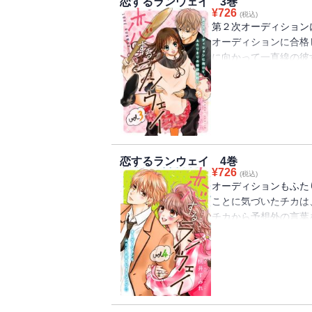
恋するランウェイ 3巻
くる。はたして、るな
¥
726
見守ってください。≪
(税込)
か!?「モデルになり
第２次オーディション
に向かって突っ走るる
いつも全力で頑張るる
オーディションに合格
の関係が、とっても素
てくれる樹。ふたりの
に向かって一直線の彼
を乗り越えようと頑張
ションセンスを磨くた
見守り、応援すること
いします♪
つもクールな樹のあま
ートする。デートを境
が止まらないっ!!そ
級生たちに冷やかされ
立ちについて、るなに
まうが……。そして第
とを樹に言えないでい
ト!!樹の幼なじみで
れど、元ヤン魂と樹の
ルの卵たちの真実の姿
生の恋と夢に「胸キュ
恋するランウェイ 4巻
空編集長、そして大人
¥
726
より≫樹くんとのデー
(税込)
と樹をとりまく人間模
オーディションもふた
らえたらうれしいです
道は険しいけれど、元
ことに気づいたチカは
う夢を叶えるために一
元ヤン女子高生の恋と
チカから予想外の言葉
いつも隣で応援してく
桃井すみれ先生より≫
る」というチカのウワ
りの距離感に、ぜひ胸
た。るなと樹の恋も盛
へ向かうが……。そし
うれしいです。≪担当
複数人のモデルによる
ラマンの虹沢チカをは
惑うるな。そんな折、
なと樹の関係も少しず
の危機を乗り越えるこ
３巻もよろしくお願い
夢まで、あと一歩。元