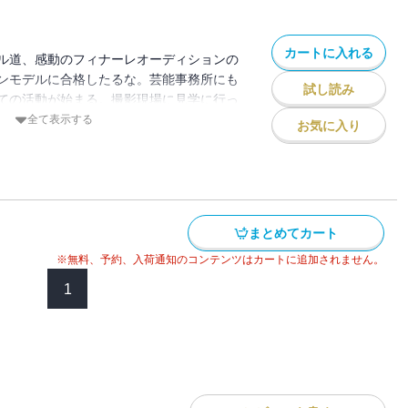
胸キュン」ストーリー、第４巻≪桃井すみ
オーディション合格者が決まります。最後
カートに入れる
見逃しなく…！≪担当編集より≫ついにる
ル道、感動のフィナーレオーディションの
あることがバレちゃう！? しかもカメラ
ンモデルに合格したるな。芸能事務所にも
試し読み
 ……と、気になる展開から第４巻始まりま
ての活動が始まる。撮影現場に見学に行っ
ンも盛り上がってきて、展開に目が離せませ
。なんと、ひと足先にメンズモデルとして
全て表示する
お気に入り
お願いいたします♪
った。いつもとは違う表情を見せる樹に、
が離せない。そして、「モデルとしてトッ
夢への第一歩として、気合いを入れて初撮影
が、「元ヤン」であることを隠していたこ
るアクシデントが発生!! モデルの道にも
まとめてカート
る。樹とも距離がうまれてしまって……。
いかに――!? 元ヤン女子高生の恋と夢に
※無料、予約、入荷通知のコンテンツはカートに追加されません。
ー、感動のフィナーレ≪桃井すみれ先生よ
1
なりました！ 憧れの先輩登場や樹とのラ
っぷりです！ ぜひ最後までるなのモデル
願いします。≪担当編集より≫モデルの道
るなちゃん。ところが、初仕事で早速大変
ます……。だけど、どんな困難な状況でも
って一歩ずつ歩き続けていく姿に勇気がも