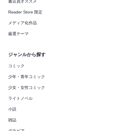
書店員オススメ
Reader Store 限定
メディア化作品
厳選テーマ
ジャンルから探す
コミック
少年・青年コミック
少女・女性コミック
ライトノベル
小説
雑誌
グラビア