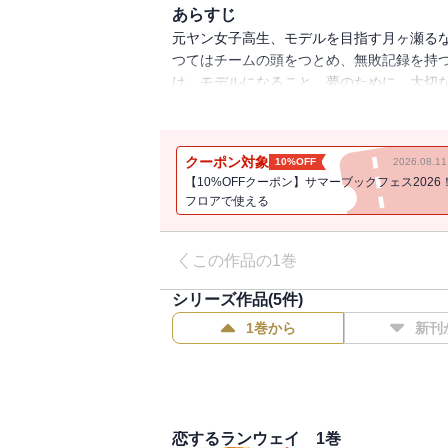
あらすじ
元ヤン女子高生、モデルを目指す月ヶ瀬る
つてはチームの頭をつとめ、無敗記録を持
は、モデルになること。夢のために、大切
ィションに挑戦するも落選続き……。そん
った――。「モデルになりたい」というガ
ス、貧乏家庭出身で、油断するとついつい
クーポン対象
10%OFF
2026.08.
ッションセンスも抜群、「イケメン高校生
【10%OFFクーポン】サマーブックフェス2026
月みたいに正反対のふたりだけど、「モデ
フロアで使える
化してきて……。そしてるなは、雑誌「ニ
力美少女で樹とも仲良しのライバル・羽生
応援があれば、乗りこえられる!?元ヤン女
この作品の1巻
より≫るなちゃんがモデルとして成長して
シリーズ作品(
5
件)
なる」という夢に向かって突っ走るるなち
ストーリーです さまざまな困難を乗り越
1巻から
新刊
恋するランウェイ 1巻