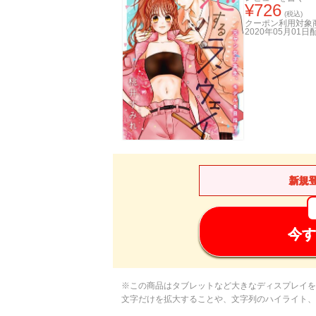
¥
726
(税込)
クーポン利用対象
2020年05月01日
新規
今す
※この商品はタブレットなど大きなディスプレイを
文字だけを拡大することや、文字列のハイライト、