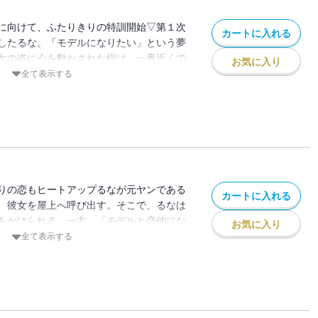
はこの試練を乗りこえることができるの
担当編集より≫「モデルになる」という夢
たい」という夢に向かって、不器用だけど、
に向けて、ふたりきりの特訓開始▽第１次
なちゃんとそんな彼女を応援する樹くんと
カートに入れる
な。そんな彼女を支え、いつも隣で励まし
したるな。「モデルになりたい」という夢
敵なラブストーリーです さまざまな困難
カンケイにも少しずつ変化が……。ファッ
女の姿に心を動かされた樹は、一番近くで
るるなちゃんと樹くんを応援よろしくお願
お気に入り
め、樹とデートすることになったるな。い
を宣言。そして、ふたりきりの特訓がスタ
全て表示する
ーい「カレシモード」に、るなのドキドキ
に急激に仲良くなったふたりの姿を見た同
して樹は、これまで語らなかった自分の生い
たるなは、特訓中に樹のことを意識してし
話す。だけど、るなは「元ヤン」であるこ
２次オーディションが、いよいよスター
て……。モデルへの道はまだまだ険しいけ
あり、美少女のライバル姫星をはじめ、モデ
応援パワーで乗りこえよう♪元ヤン女子高
を見抜こうとたくらむ「ニコティーン」大
ン」ストーリー、第２巻≪桃井すみれ先生
気カメラマンの虹沢チカも登場して、るな
ト編が見どころです キュンキュンしても
様からますます目が離せない!!モデルへの
りの恋もヒートアップるなが元ヤンである
。≪担当編集より≫「モデルになる」とい
カートに入れる
ヤン魂と樹の応援パワーで、るな大活躍!!
、彼女を屋上へ呼び出す。そこで、るなは
歩ずつ頑張る、るなちゃん。そんな彼女を
夢に「胸キュン」ストーリー、第３巻▽≪
をかけられる。一方、「モデルと恋仲にな
れる樹くん。すこしずつ近づいていくふた
お気に入り
ついに第２次オーディションが始まりまし
サを聞いた樹は、ふたりを追いかけて屋上
全て表示する
キュンしてください♪
り上がってます。ぜひ楽しんでもらえたら
て最終カメラテストがスタート!!屋外で、
編集より≫第２次オーディションは、カメ
撮影では、単独撮影と異なることも多く戸
じめ、個性的な新キャラが続々登場♪ る
アクシデントが発生して……。るなは、こ
つ変化してきて、胸キュン必至です▽ 第
とができるのか!?「モデルになる」という
します。
ヤン魂と樹の応援で、るな大活躍!!元ヤン