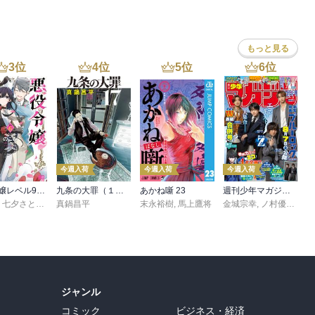
真村澪生
,
もりなかもなか
,
三浦えりか
,
へんみ奈々恵
,
羽柴みず
,
兎山もなか
,
みなと
もっと見る
3
位
4
位
5
位
6
位
今週入荷
今週入荷
今週入荷
悪役令嬢レベル99 ～私は裏ボスですが魔王ではありません～ その６
九条の大罪（１７）
あかね噺 23
週刊少年マガジン 2026年36・37号[2026年8月5日発売]
,
七夕さとり
,
転
,
Tea
真鍋昌平
末永裕樹
,
馬上鷹将
金城宗幸
,
ノ村優介
,
真
ジャンル
コミック
ビジネス・経済