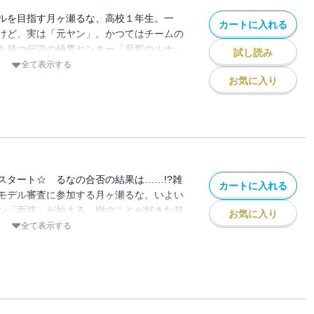
ルを目指す月ヶ瀬るな、高校１年生。一
カートに入れる
けど、実は「元ヤン」。かつてはチームの
を持つ伝説の極悪ヤンキー「月影のルナ」
試し読み
彼女の夢は、モデルになること。夢のため
全て表示する
れ、ヤンキーを引退した。過去の自分を隠
お気に入り
に挑戦するも落選続き……。そんな彼女に
ツンデレイケメンの同級生、日向樹だった
たい」というガッツだけは人一倍あるけれ
イクも壊滅的なセンス、貧乏家庭出身で、
ンキー口調になってしまうるな。一方、樹
ァッションセンスも抜群、「イケメン高校
スタート☆ るなの合否の結果は……!?雑
カートに入れる
ン雑誌にひっぱりだこの有名人で御曹司。
モデル審査に参加する月ヶ瀬るな。いよい
対のふたりだけど、「モデルになる」とい
ン「面接」が始まる。樹のことが好きな超
お気に入り
力のるなの姿に樹の気持ちも変化してき
羽生姫星とのトラブルで、面接の開始時間
全て表示する
、雑誌「ニコティーン」のモデルオーディ
。重い会場の空気に押しつぶされそうにな
に。そこへ超強力美少女で樹とも仲良しの
合いでその場の空気を変えようとする。だ
登場して……。モデルへの道は険しいけれ
め、樹に借りたメンズ白Ｔシャツに対し
援があれば、乗りこえられる!?元ヤン女子
ミが入ってしまって……。さらに、そんな
ュン」ストーリー開幕です≪桃井すみれ先
るように、編集長が手ごわい質問を出して
モデルとして成長していくのをぜひ一緒に