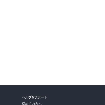
ゆみ
,
たむら紗知
,
フクダツバキ
,
清水まみ
,
あやもと美葉
,
月森ココ
,
橘ノゾミ
,
木ノ上
島ヒロ
,
宮島礼吏
,
新川直司
,
久世蘭
,
田中ドリル
,
御手元
,
吉河美希
,
鈴木央
,
ヒロユキ
,
ヘルプ&サポート
初めての方へ