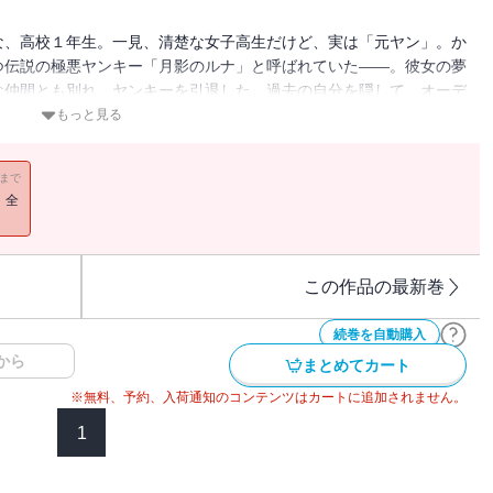
な、高校１年生。一見、清楚な女子高生だけど、実は「元ヤン」。か
つ伝説の極悪ヤンキー「月影のルナ」と呼ばれていた――。彼女の夢
な仲間とも別れ、ヤンキーを引退した。過去の自分を隠して、オーデ
な彼女に手を差し伸べたのは、ツンデレイケメンの同級生、日向樹だ
もっと見る
ッツだけは人一倍あるけれど、ファッションもメイクも壊滅的なセン
ヤンキー口調になってしまうるな。一方、樹は、いつもクールでファ
11まで
」としてファッション雑誌にひっぱりだこの有名人で御曹司。太陽と
！全
ルになる」という夢のためにいつも全力のるなの姿に樹の気持ちも変
コティーン」のモデルオーディションに挑戦することに。そこへ超強
姫星が登場して……。モデルへの道は険しいけれど、元ヤン魂と樹の
子高生の恋と夢に「胸キュン」ストーリー開幕です≪桃井すみれ先生
この作品の最新巻
いくのをぜひ一緒に見守ってください。≪担当編集より≫「モデルに
ゃんとそんな彼女を応援する樹くんとの関係が、とっても素敵なラブ
続巻を自動購入
えようと頑張るるなちゃんと樹くんを応援よろしくお願いします♪
から
まとめてカート
※無料、予約、入荷通知のコンテンツはカートに追加されません。
1