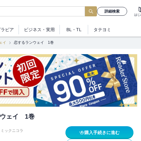
詳細検索
はじ
グラビア
ビジネス
・実用
BL・TL
タテヨミ
ェイ
恋するランウェイ 1巻
ウェイ 1巻
コミックニコラ
購入手続きに進む