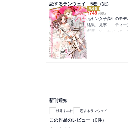
恋するランウェイ 5巻（完）
女子高生の恋と夢に「
最終巻
れ先生より≫とうとう
¥
748
(税込)
のページまで、ぜひお
元ヤン女子高生のモデ
なちゃんが、元ヤンで
結果、見事ニコティー
マンのチカさんに!?
所属して、モデルとし
す!! オーディショ
たところ、樹と出会う
ん!! どうぞよろしく
デビューしていたのだ
るなはドキドキして目
プを取る!!」という
にのぞむるな。ところ
とをきっかけに、とあ
早速、暗雲が立ち込め
るなの恋と夢の行方は
「胸キュン」ストーリ
り≫いよいよ最終巻と
新刊通知
ブの行方など、見所た
道の応援をよろしくお
桃井すみれ
恋するランウェイ
の第一歩を踏み出した
な事態に陥ってしまい
この作品のレビュー
（
0
件）
あきらめず、夢に向か