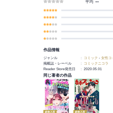
--
平均
らえます。恋模様とあ
上がりました♪ 最後
作品情報
ジャンル
:
コミック
-
女性コ
掲載誌・レーベル
:
コミックニコラ
Reader Store発売日
:
2020.05.01
同じ著者の作品
続巻入荷
続巻入荷