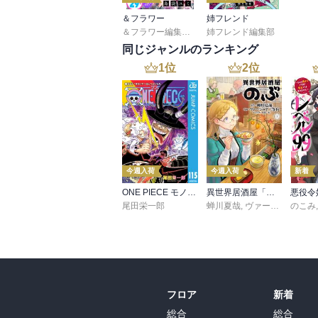
＆フラワー
姉フレンド
＆フラワー編集部
,
島袋ユミ
姉フレンド編集部
,
ましい柚茉
,
甘宮ちか
,
同じジャンルのランキング
1
位
2
位
今週入荷
今週入荷
新着
ONE PIECE モノクロ版 115
異世界居酒屋「のぶ」(22)
尾田栄一郎
蝉川夏哉
,
ヴァージニア二等兵
のこみ
フロア
新着
総合
総合