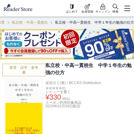
はじめて
会員登録
サインイン
検索
教育
私立校・中高一貫校生
私立校・中高一貫校生 中学１年生の勉強の仕方
私立校・中高一貫校生 中学１年生の勉
教育・語学・参考
強の仕方
書
栄冠ゼミ(著)
/
BCCKS Distribution
(
0
)
レビューを書く
¥
330
(税込)
クーポン利用対象商品
2020年03月09日
配信