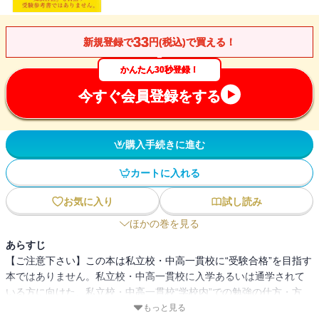
33
新規登録で
円(税込)で買える！
かんたん30秒登録！
今すぐ会員登録をする
購入手続きに進む
カートに入れる
お気に入り
試し読み
ほかの巻を見る
あらすじ
【ご注意下さい】この本は私立校・中高一貫校に“受験合格”を目指す
本ではありません。私立校・中高一貫校に入学あるいは通学されて
いる方に向けた、私立校・中高一貫校“学校内”での勉強の仕方・方
法、定期テスト前の勉強、成績の取り方などを提案するものとなり
もっと見る