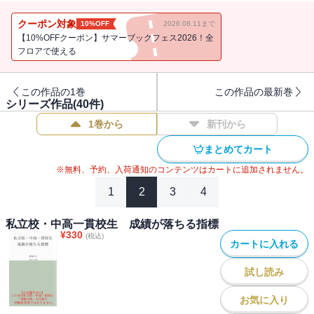
ます。
現在、私立校・中高一貫校に通われていて、今の学校での進級・進
クーポン対象
10%OFF
2026.08.11まで
学に不安がある方に、自分の進級・進学を、進路を深く考え、学校
【10%OFFクーポン】サマーブックフェス2026！全
での「定期テスト」「成績」の取り方を提案致します。
フロアで使える
この作品の1巻
この作品の最新巻
シリーズ作品(
40
件)
1巻から
新刊から
まとめてカート
※無料、予約、入荷通知のコンテンツはカートに追加されません。
1
2
3
4
私立校・中高一貫校生 成績が落ちる指標
¥
330
(税込)
カートに入れる
試し読み
お気に入り