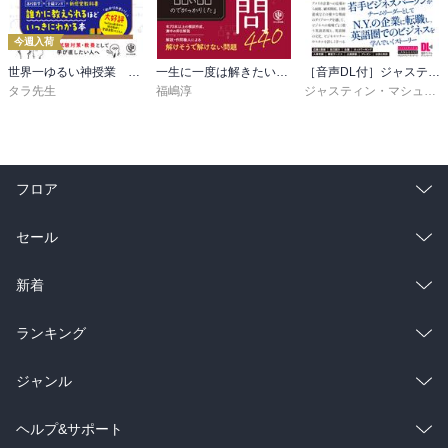
今週入荷
世界一ゆるい神授業 1分でわかる数II
一生に一度は解きたい至高の国語良問440
［音声DL付］ジャスティン先生が教える 英語ネイティブたちのビジネス英会話
タラ先生
福嶋淳
ジャスティン・マシューズ
フロア
総合
コミック
セール
ラノベ
小説
総合
コミック
新着
雑誌・グラビア
ビジネス・実用
ラノベ
小説
総合
コミック
ランキング
BL・TL
雑誌・グラビア
ビジネス・実用
ラノベ
小説
総合
コミック
ジャンル
BL・TL
雑誌・グラビア
ビジネス・実用
ラノベ
小説
コミック
男性コミック
ヘルプ&サポート