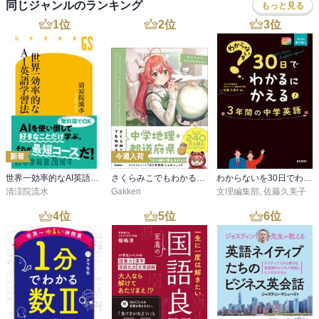
同じジャンルのランキング
もっと見る
1
位
2
位
3
位
新着
今週入荷
世界一効率的なAI英語学習法
さくらみこでもわかる中学地理＋都道府県
わからないを30日でわかるにかえる 3年間の中学英語
清涼院流水
Gakken
文理編集部
,
佐藤久美子
4
位
5
位
6
位