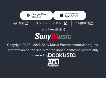
BL・TL
雑誌・グラビア
ビジネス・実用
女性コミック
コミック誌
初めての方へ
ヘルプ
BL・TL
ライトノベル
男子向けラノベ
よくあるご質問
お問い合わせ
会社情報
プライバシーポリシー
ご利用条件
女子向けラノベ
小説
利用規約
クッキーの詳細
国内小説
海外小説
Copyright 2017 - 2026 Sony Music Entertainment(Japan) Inc.
ミステリー
SF
Information on the site is for the Japan domestic market only
powered by
歴史・時代小説
文学
雑誌
グラビア写真集
ボーイズラブ
ティーンズラブ
人文・思想・歴史
社会・政治・法律
ビジネス・経済
サイエンス・テクノロジー