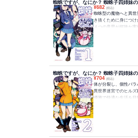
蜘蛛ですが、なにか？ 蜘蛛子四姉妹
¥
682
(税込)
蜘蛛型の魔物へと異世
き抜くために身につけ
４つの意思が何故か実
か？」公式ギャグスピ
蜘蛛ですが、なにか？ 蜘蛛子四姉妹
¥
704
(税込)
体が分裂し、個性バラ
異世界迷宮でのヒルズ
優雅で快適な生活を目
ですが、なにか？」公