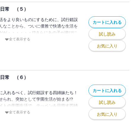
の日常 （５）
活をより良いものにするために、試行錯誤
カートに入れる
んなことから、ついに優雅で快適な生活を
だが・・・・・・!?さらにあの子が遊びに
試し読み
すが、なにか？」公式ギャグスピンオフ第5
全て表示する
お気に入り
の日常 （６）
カートに入れる
に入れるべく、試行錯誤する四姉妹たち！
せられ、突如として学園生活が始まる!?
試し読み
イトの学園生活で、テッペンを目指す四姉
!?
全て表示する
お気に入り