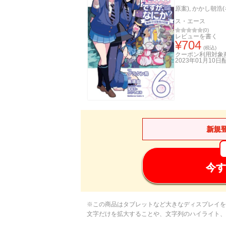
原案)
,
かかし朝浩(
ス・エース
(
0
)
レビューを書く
¥
704
(税込)
クーポン利用対象
2023年01月10日
新規
今す
※この商品はタブレットなど大きなディスプレイを
文字だけを拡大することや、文字列のハイライト、