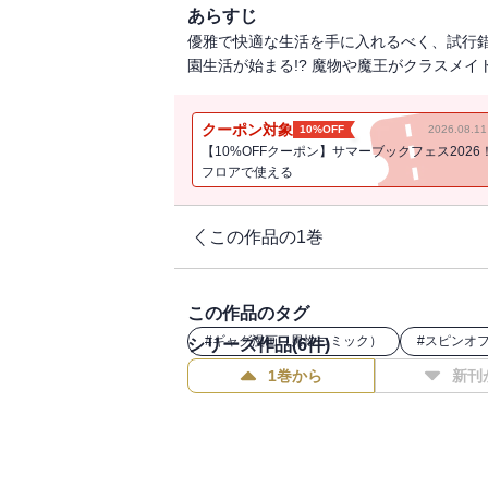
あらすじ
優雅で快適な生活を手に入れるべく、試行錯
園生活が始まる!? 魔物や魔王がクラスメ
クーポン対象
10%OFF
2026.08.
【10%OFFクーポン】サマーブックフェス2026
フロアで使える
この作品の1巻
この作品のタグ
#
ギャグ漫画（男性コミック）
#
スピンオ
シリーズ作品(
6
件)
1巻から
新刊