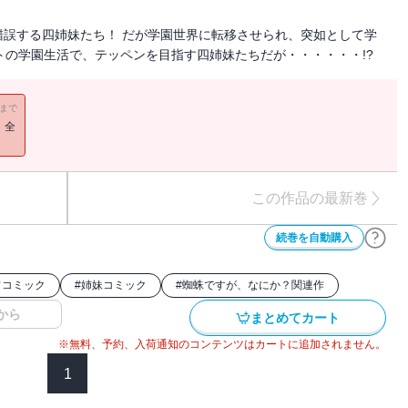
誤する四姉妹たち！ だが学園世界に転移させられ、突如として学
イトの学園生活で、テッペンを目指す四姉妹たちだが・・・・・・!?
11まで
！全
この作品の最新巻
続巻を自動購入
フコミック
#
姉妹コミック
#
蜘蛛ですが、なにか？関連作
から
まとめてカート
※無料、予約、入荷通知のコンテンツはカートに追加されません。
1