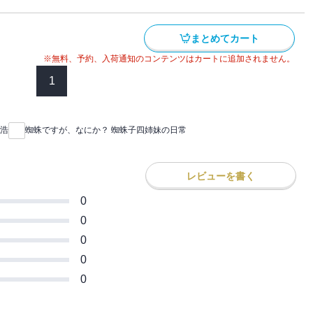
まとめてカート
※無料、予約、入荷通知のコンテンツはカートに追加されません。
1
浩
蜘蛛ですが、なにか？ 蜘蛛子四姉妹の日常
レビューを書く
0
0
0
0
0