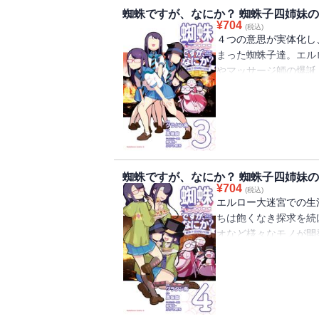
蜘蛛ですが、なにか？ 蜘蛛子四姉妹
¥
704
(税込)
４つの意思が実体化し
まった蜘蛛子達。エル
やマッサージ師の爆誕
てきたりと話題が尽き
「蜘蛛ですが、なにか
蜘蛛ですが、なにか？ 蜘蛛子四姉妹
¥
704
(税込)
エルロー大迷宮での生
ちは飽くなき探求を続
オなど様々なモノが開
い!?「蜘蛛ですが、