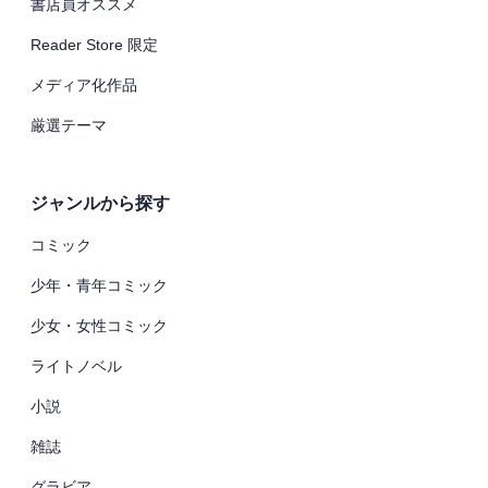
書店員オススメ
Reader Store 限定
メディア化作品
厳選テーマ
ジャンルから探す
コミック
少年・青年コミック
少女・女性コミック
ライトノベル
小説
雑誌
グラビア