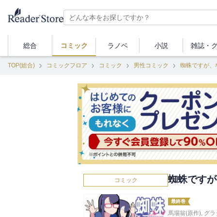
総合
コミック
ラノベ
小説
雑誌・
TOP(総合)
コミックフロア
コミック
男性コミック
蜘蛛ですが、
蜘蛛ですが
コミック
最終巻
馬場翁(原作)
,
グラ