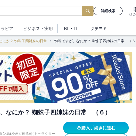
詳細検索
はじ
グラビア
ビジネス
・実用
BL・TL
タテヨミ
なにか？ 蜘蛛子四姉妹の日常
蜘蛛ですが、なにか？ 蜘蛛子四姉妹の日常 （６
、なにか？ 蜘蛛子四姉妹の日常 （６）
購入手続きに進む
タン鳥(漫画)
,
輝竜司(キャラクター