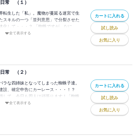
の日常 （１）
界転生した「私」。魔物が蔓延る迷宮で生
カートに入れる
たスキルの一つ「並列意思」で分裂させた
体化して・・・？ 「蜘蛛ですが、なに
試し読み
ンオフ！
全て表示する
お気に入り
の日常 （２）
バラな四姉妹となってしまった蜘蛛子達。
カートに入れる
建設、確定申告にカーレース・・・！？
指して、今日も四人は頑張ります！「蜘蛛
試し読み
式ギャグスピンオフ！
全て表示する
お気に入り