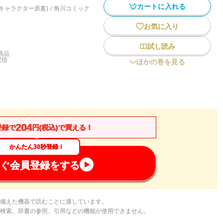
カートに入れる
キャラクター原案)
/
角川コミック
お気に入り
試し読み
商品
配信
ほかの巻を見る
204
登録で
円(税込)で買える！
かんたん30秒登録！
ぐ会員登録をする
備えた機器で読むことに適しています。
検索、辞書の参照、引用などの機能が使用できません。