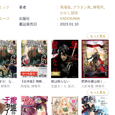
ミック
著者
:
馬場翁
,
グラタン鳥
,
輝竜司
,
かかし朝浩
エース
出版社
:
KADOKAWA
書誌発売日
:
2023.01.10
もっと見る
セールあり
完結
蜘蛛ですが、なにか？
【合本版】蜘蛛ですが、なにか？
狼は眠らない
肥満令嬢は細くなり、後は傾国の美女（物理）として生きるのみ
,
輝竜司
馬場翁
,
輝竜司
支援ＢＩＳ
,
新川権兵衛
八針来夏
,
田ヶ喜一
,
輝竜司
,
かかし朝浩
もっと見る