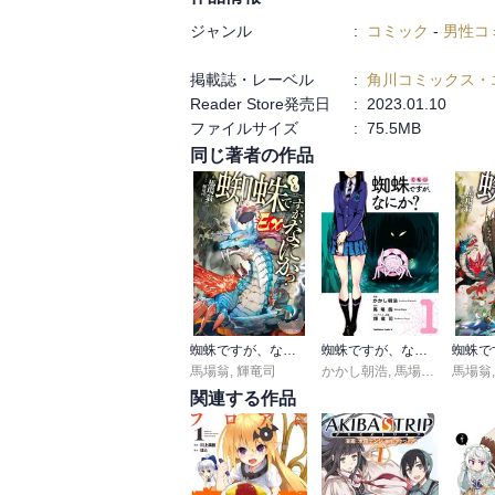
ジャンル
:
コミック
-
男性コ
掲載誌・レーベル
:
角川コミックス・
Reader Store発売日
:
2023.01.10
ファイルサイズ
:
75.5MB
同じ著者の作品
蜘蛛ですが、なにか？ Ｅｘ
蜘蛛ですが、なにか？
馬場翁
,
輝竜司
かかし朝浩
,
馬場翁
,
輝竜司
馬場翁
関連する作品