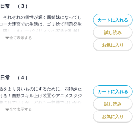
の日常 （３）
、それぞれの個性が輝く四姉妹になってし
カートに入れる
ロー大迷宮での生活は、ゴミ捨て問題発生
、隣にエルローバジリスクの家族が引越し
試し読み
ません！ さらに電気が通ることになり!?
全て表示する
？」公式ギャグスピンオフ第３巻！
お気に入り
の日常 （４）
活をより良いものにするために、四姉妹た
カートに入れる
ける！自動スキル上げ装置やアニメスタジ
発されていくが、どれも一筋縄ではいかな
試し読み
なにか？」公式ギャグスピンオフ第4巻！
全て表示する
お気に入り