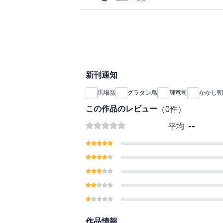
新刊通知
馬場翁
グラタン鳥
輝竜司
かかし朝
この作品のレビュー
（
0
件）
--
平均
作品情報