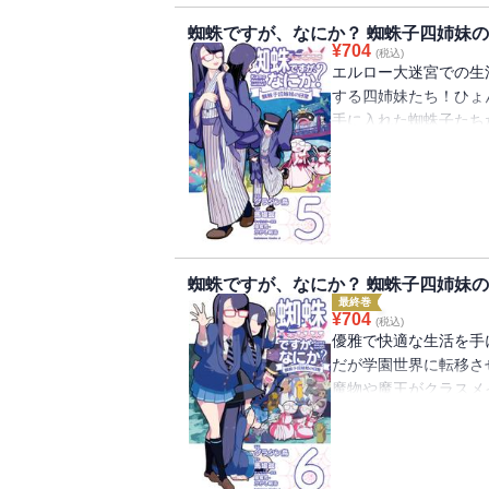
蜘蛛ですが、なにか？ 蜘蛛子四姉妹
¥
704
(税込)
エルロー大迷宮での生
する四姉妹たち！ひょ
手に入れた蜘蛛子たち
来て――!?「蜘蛛で
巻！
蜘蛛ですが、なにか？ 蜘蛛子四姉妹
最終巻
¥
704
(税込)
優雅で快適な生活を手
だが学園世界に転移さ
魔物や魔王がクラスメ
妹たちだが・・・・・・