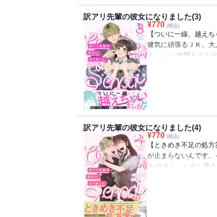
の表情。恋のときめき
訳アリ先輩の彼女になりました(3)
弾。※本作品は単巻配
¥
770
(税込)
を加えたコミックス版
【ついに一線、越えち
健気に頑張るＪＫ。大
う。――“仲間もぞく
あっている相模 由妃
には暴力まで・・・悔
ての自分だった。だけ
（おにつか）がいる。
の理解者をえた鬼塚。
品は単話配信している
訳アリ先輩の彼女になりました(4)
ミックス版です。重複
¥
770
(税込)
【ときめき不足の処方
が止まらないんです。
み ゆき）。しかし恋
慢ができず、それが大
詰める女子たちに怒り
は・・・・・・。お互
れるカップル・ストー