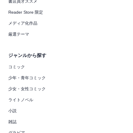
書店員オススメ
Reader Store 限定
メディア化作品
厳選テーマ
ジャンルから探す
コミック
少年・青年コミック
少女・女性コミック
ライトノベル
小説
雑誌
グラビア