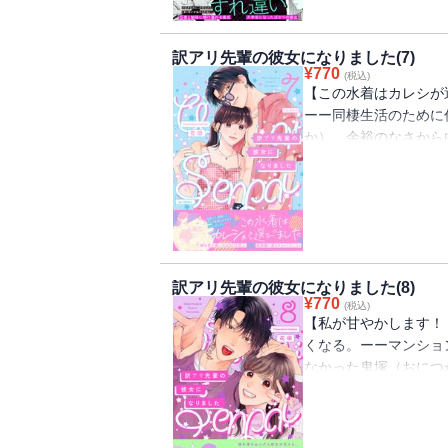
らも、頼ってもらえな
いるものに、加筆修正
訳アリ先輩の彼女になりました(7)
重複購入にお気をつけ
¥
770
(税込)
【この水着はカレシが
ーー同棲生活のために
か）。余裕のなさから
できず、初めての喧嘩
想い。だけど２人なら
信しているものに、加
です。重複購入にお気
訳アリ先輩の彼女になりました(8)
¥
770
(税込)
【私が甘やかします！
くなる。ーーマンショ
なかった鬼塚（おにつ
り）の店に電話が掛か
自分をずっと否定して
できない。由妃は思い