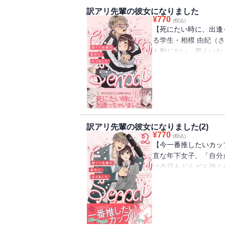
訳アリ先輩の彼女になりました
¥
770
(税込)
【死にたい時に、出逢
る学生・相模 由妃（
も動じない。早くいな
た人。地元で有名なワ
毎日が、楽しくなるな
ラスの女子からイジメ
口、時には暴力・・・
と。機械的に登校して
を終わらせたい、ただ
訳アリ先輩の彼女になりました(2)
な日常は、不良達のリ
¥
770
(税込)
逢いで変わっていく。
【今一番推したいカッ
界がキラキラしはじめ
直な年下女子。「自分
プルが織り成す胸きゅ
は今日もどんどん強く
き。”不良として名の
始めた相模 由妃（さ
いるけど、自分の前で
い。由妃は学校では大
は元気で笑顔があたた