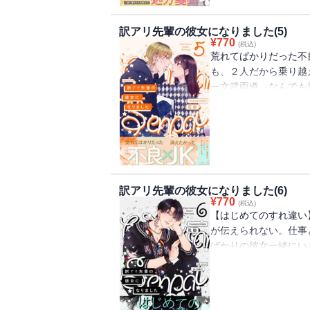
に、加筆修正・描き下
にお気をつけ下さい。
訳アリ先輩の彼女になりました(5)
¥
770
(税込)
荒れてばかりだった不
も、２人だから乗り越
ー文武両道、なんでも
（おにつか）。少しで
怒りだす母親。仕事ば
できたら当たり前、失
張って、頑張って・・
鬼塚の心に刻まれた深
ら、本当の意味で強く
訳アリ先輩の彼女になりました(6)
に、加筆修正・描き下
¥
770
(税込)
にお気をつけてくださ
【はじめてのすれ違い
が伝えられない。仕事
ばかりの彼女一緒にい
越え、大学生になった
と楽しいキャンパスラ
棲もはじまり、順風満
めに今まで以上に頑張