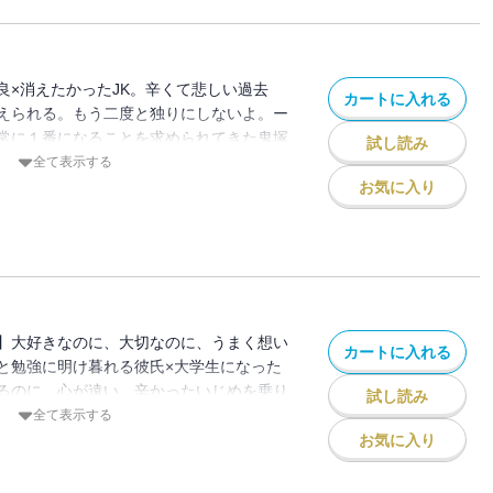
ろしを加えたコミックス版です。重複購入
良×消えたかったJK。辛くて悲しい過去
カートに入れる
えられる。もう二度と独りにしないよ。ー
常に１番になることを求められてきた鬼塚
試し読み
も期待どおりにならないとヒステリックに
全て表示する
かりで家庭に興味を抱かない父親。上手く
お気に入り
敗したら殴られる。自分を抑え込んで、頑
・だけど どうにもならなかった。それは
い傷。だけど由妃（ゆき）と出逢った今な
なれる。※本作品は単話配信しているもの
ろしを加えたコミックス版です。重複購入
い。
】大好きなのに、大切なのに、うまく想い
カートに入れる
と勉強に明け暮れる彼氏×大学生になった
るのに、心が遠い。辛かったいじめを乗り
試し読み
由妃（ゆき）。新たな環境で得た友人たち
全て表示する
イフ。念願だった鬼塚（おにつか）との同
お気に入り
帆…のはずだった。２人の生活を支えるた
る鬼塚。由妃はそんな彼の努力を知りなが