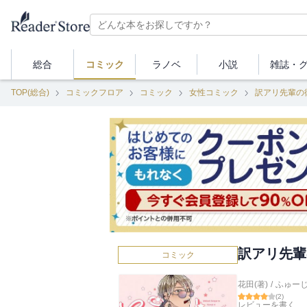
総合
コミック
ラノベ
小説
雑誌・
TOP(総合)
コミックフロア
コミック
女性コミック
訳アリ先輩の
訳アリ先輩
コミック
花田(著)
/
ふゅー
(
2
)
レビューを書く