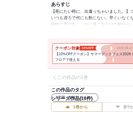
あらすじ
【死にたい時に、出逢っちゃいました。】コ
いつも虚ろで何にも動じない。早くいなく
極的な美少女。「やり過ごすだけの毎日が、
からイジメのターゲットにされていた。嫌
ること。機械的に登校して、その後はコン
しかし由妃のモノクロな日常は、不良達の
クーポン対象
10%OFF
2026.08.
辛いこともあるけどこの人といると、世界が
【10%OFFクーポン】サマーブックフェス2026
織り成す胸きゅんな日々、花田 デビューコ
フロアで使える
この作品の1巻
この作品のタグ
#
恋愛（女性コミック）
シリーズ作品(
10
件)
1巻から
新刊