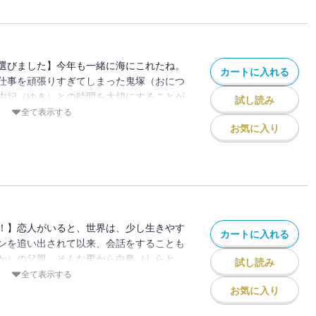
い寂しさが募る。※本作品は単話配信して
・描き下ろしを加えたコミックス版です。
下さい。
選びました】今年も一緒に海にこれたね。
カートに入れる
仕事を頑張りすぎてしまった鬼塚（おにつ
由妃（ゆき）との時間を大切にすることが
試し読み
をしてしまう。切なくすれ違うお互いへの
全て表示する
きっと乗り越えられる。※本作品は単話配
お気に入り
筆修正・描き下ろしを加えたコミックス版
をつけ下さい。
！】恋人がいると、世界は、少し生きやす
カートに入れる
ンを追い出されて以来、会話をすることも
か）の父親。そんな男から白鳥（しらと
試し読み
ってきた。急な連絡に心を乱される鬼塚。
全て表示する
きた家族・・・それでも、振り切ることが
お気に入り
悩む彼に精一杯の明るさで、優しく寄り添