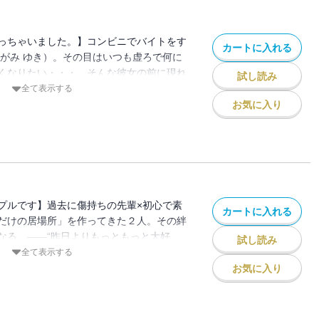
っちゃいました。】コンビニでバイトをす
カートに入れる
さがみ ゆき）。その目はいつも虚ろで何に
くなりたい・・・。そんな彼女の前に現れ
試し読み
ル×消極的な美少女。「やり過ごすだけの
全て表示する
んて、思ってなかった。」 相模 由妃はク
お気に入り
のターゲットにされていた。嫌がらせや悪
。それらに対抗する術は全てを諦めるこ
、その後はコンビニのバイト。このループ
それだけだった。 しかし由妃のモノクロ
ーダー的な存在、鬼塚（おにつか）との出
 辛いこともあるけどこの人といると、世
プルです】過去に傷持ちの先輩×初心で素
カートに入れる
る。 ちょっと不思議な組み合わせのカッ
だけの居場所」を作ってきた２人。その絆
んな日々、花田 デビューコミックス。
なる。――“昨日よりもっともっと大好
試し読み
知れた先輩、鬼塚（おにつか）と付き合い
全て表示する
がみ ゆき）。鬼塚は周囲からは恐れられて
お気に入り
はいつも格好良くて、それと同じだけ可愛
人しくて暗い顔も見せるけど、自分の前で
かい。２人だけが知っている、とっておき