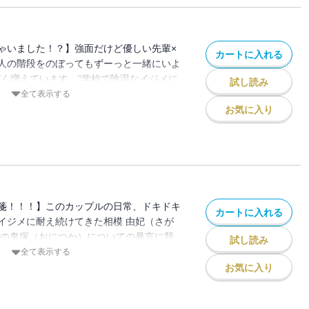
がたくさん詰まったカップルの日常、第２
信しているものに、加筆修正・描き下ろし
です。重複購入にお気をつけ下さい。
ゃいました！？】強面だけど優しい先輩×
カートに入れる
人の階段をのぼってもずーっと一緒にいよ
ぞく増えています。”学校で陰湿なイジメに
試し読み
（さがみ ゆき）。胸を突き刺す言葉、とき
全て表示する
しくて、悲しくて、消えたい。それがかつ
お気に入り
ど今は誰よりも愛してくれる先輩、鬼塚
世界で一番の味方をえた由妃、世界で一番
２人の想いは誰にもとめられない。※本作
ものに、加筆修正・描き下ろしを加えたコ
購入にお気をつけ下さい。
箋！！！】このカップルの日常、ドキドキ
カートに入れる
イジメに耐え続けてきた相模 由妃（さが
人の鬼塚（おにつか）についての暴言に我
試し読み
きな怪我へと繋がってしまう。由妃を追い
全て表示する
を募らせる鬼塚がとった行動
お気に入り
いが隣にいれば何も恐くない、好きがあふ
リー。※本作品は単話配信しているもの