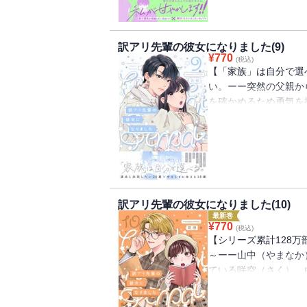
う。※本作品は単話配
を加えたコミックス版
訳アリ先輩の彼女になりました(9)
¥
770
(税込)
【「家族」は自分で選
い。ーー突然の父親か
を確かめるため勇気を
塚の期待したものは何
らない両親との溝。だ
（ゆき）がいる。白鳥
る「家族」は自分の手
のに、加筆修正・描き
入にお気をつけ下さい
訳アリ先輩の彼女になりました(10)
最新巻
¥
770
(税込)
【シリーズ累計128
～ーー山中（やまなか
ている咲空（さく）。
け、「おうちデートス
ラの大きな瞳、萌え袖