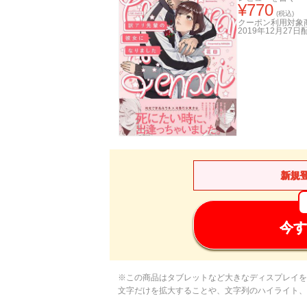
¥
770
(税込)
クーポン利用対象
2019年12月27日
新規
今す
※この商品はタブレットなど大きなディスプレイを
文字だけを拡大することや、文字列のハイライト、