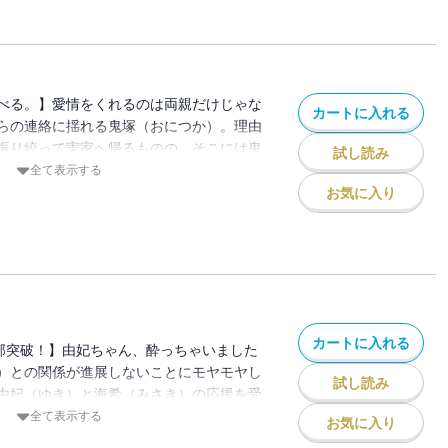
信しているものに、加筆修正・描き下ろし
です。重複購入にお気をつけて下さい。
べる。】愛情をくれるのは両親だけじゃな
カートに入れる
らの連絡に揺れる鬼塚（おにつか）。理由
振り絞って実家へ帰るものの、そこには鬼
試し読み
もなかった・・・・・・。いつまでも埋ま
全て表示する
けど、鬼塚にはいつも支えてくれる由妃
お気に入り
（しらとり）もいる。心から出迎えてくれ
で作れる。※本作品は単話配信しているも
下ろしを加えたコミックス版です。重複購
。
カートに入れる
万部突破！】由妃ちゃん、酔っちゃいました
）との関係が進展しないことにモヤモヤし
試し読み
由妃（ゆき）と海希（みさき）の応援を受
ーパーメロメロ大作戦」を決行！！キラキ
全て表示する
お気に入り
など、とにかく可愛い山中。そんな彼は果