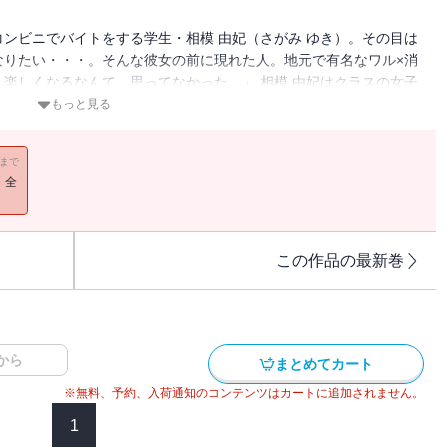
ンビニでバイトをする学生・相模 由妃（さがみ ゆき）。その目は
なりたい・・・。そんな彼女の前に現れた人。地元で有名なワル×消
楽しくなるなんて、思ってなかった。」 相模 由妃はクラスの女子
がらせや悪口、時には暴力・・・。それらに対抗する術は全てを諦め
もっと見る
ビニのバイト。このループを終わらせたい、ただそれだけだった。
リーダー的な存在、鬼塚（おにつか）との出逢いで変わっていく。
11まで
キラキラしはじめる。 ちょっと不思議な組み合わせのカップルが
！全
ミックス。
この作品の最新巻
から
まとめてカート
※無料、予約、入荷通知のコンテンツはカートに追加されません。
1