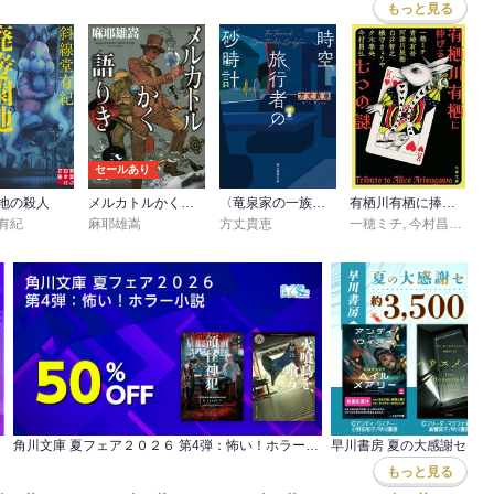
もっと見る
セールあり
地の殺人
メルカトルかく語りき
〈竜泉家の一族〉シリーズ
有栖川有栖に捧げる七つの謎
有紀
麻耶雄嵩
方丈貴恵
一穂ミチ
,
今村昌弘
,
白
角川文庫 夏フェア２０２６ 第4弾：怖い！ホラー小説
早川書房 夏の大感謝セール
もっと見る