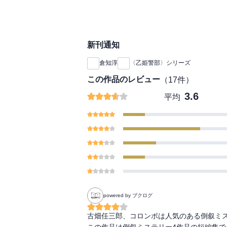
街晶之
新刊通知
倉知淳
〈乙姫警部〉シリーズ
この作品のレビュー
（
17
件）
3.6
平均
powered by ブクログ
古畑任三郎、コロンボは人気のある倒叙ミス
この作品は倒叙ミステリー4作品の短編集で