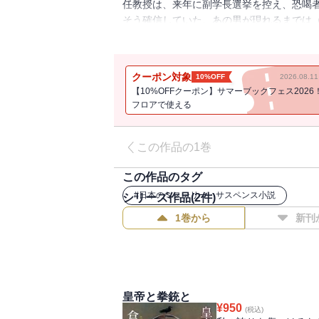
任教授は、来年に副学長選挙を控え、恐喝
そう確信していた。あの男が現れるまでは
恋人の看板女優を差し出せと実の叔父に強
初の倒叙ミステリ・シリーズ、全四編を収
る。／解説＝香山二三郎
クーポン対象
10%OFF
2026.08.
【10%OFFクーポン】サマーブックフェス2026
フロアで使える
この作品の1巻
この作品のタグ
#
日本のミステリー・サスペンス小説
シリーズ作品(
2
件)
1巻から
新刊
皇帝と拳銃と
¥
950
(税込)