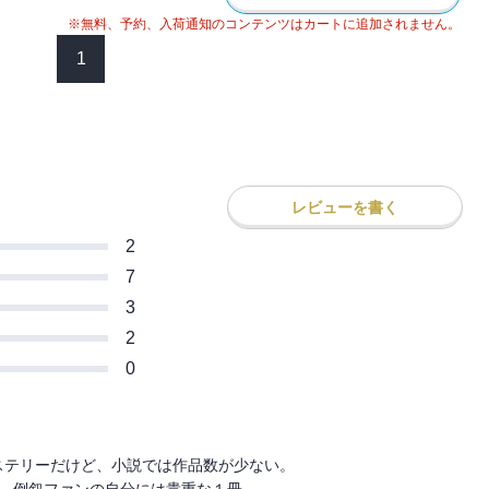
※無料、予約、入荷通知のコンテンツはカートに追加されません。
1
レビューを書く
2
7
3
2
0
テリーだけど、小説では作品数が少ない。

、倒叙ファンの自分には貴重な１冊。
