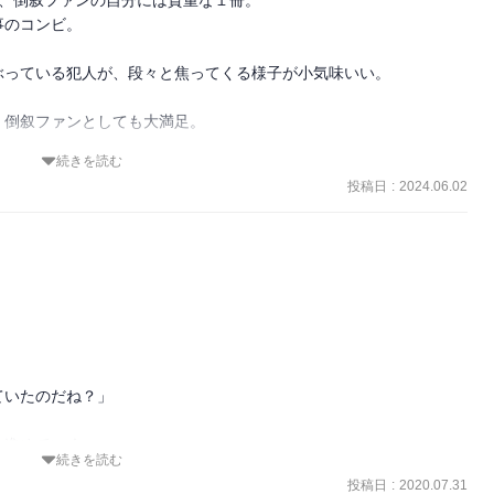
のコンビ。

っている犯人が、段々と焦ってくる様子が小気味いい。

倒叙ファンとしても大満足。

続きを読む
よくしゃべる。その必死さが面白い。

投稿日
:
2024.06.02
、自分が犯人だったら絶対に目がキョロキョロしちゃう。

きたい。



教授が、なぜ皆に「皇帝」と呼ばれているのか…
いたのだね？」

進めていく」

続きを読む
現している。

投稿日
:
2020.07.31