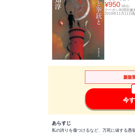
¥
950
(税込)
クーポン利用対象
2019年11月11日
新規
今す
あらすじ
私の誇りを傷つけるなど、万死に値する愚挙