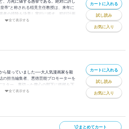
ど、万死に値する愚挙である。絶対に許し
カートに入れる
“皇帝”と称される稲見主任教授は、来年に
喝者の排除を決意し実行に移す。犯行計画
試し読み
稲見はそう確信していた。あの男が現れる
全て表示する
団を主宰する間宮想悟は、借金の即時返済
お気に入り
女優を差し出せと実の叔父に強要され、そ
――（「恋人たちの汀」）。倉知淳初の倒
、全四編を収録。〈刑事コロンボ〉の衣鉢
またひとり誕生する。／解説＝香山二三郎
カートに入れる
から疑っていました──大人気漫画家を殺
誌の担当編集者、悪徳芸能プロモーターを
試し読み
元”スター、裏切った腹心の部下に鉄槌を下
人、過去を掘り返そうとする同僚の口を封
全て表示する
お気に入り
……。彼らは果たして、いつ、何を間違え
犯した者たちを、死神めいた風貌の乙姫警
い詰めていく。〈猫丸先輩〉シリーズや
の倉知淳が挑む、〈刑事コロンボ〉の衣鉢
テリシリーズ！／【目次】愚者の選択／一
まとめてカート
のための闘争／世界の望む静謐／解説＝千