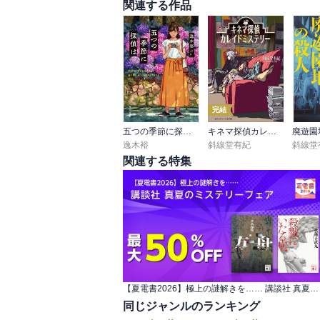
関連する作品
読み心地として

事件の組み立てと解体と言った印象

「推理する装置」としての探偵が

死神と呼ばれる見た目もあり

何を考えてるかまではわからない。

完結
ユーモアの頻度が上がると

五つの季節に探偵は
キネマ探偵カレイドミステリー
廃遊園
もうちょっと楽しめたかも。

逸木裕
斜線堂有紀
斜線堂
少しずつで良いので

関連する特集
どんな経緯で警部になったのかなど

犯人の人間部分よりも乙姫警部の

人となりが見えてくることに期待

謎なのもまた魅力なのだけども…
【夏電書2026】極上の謎解きを…… 講談社 真夏のミステリーフェア
同じジャンルのランキング