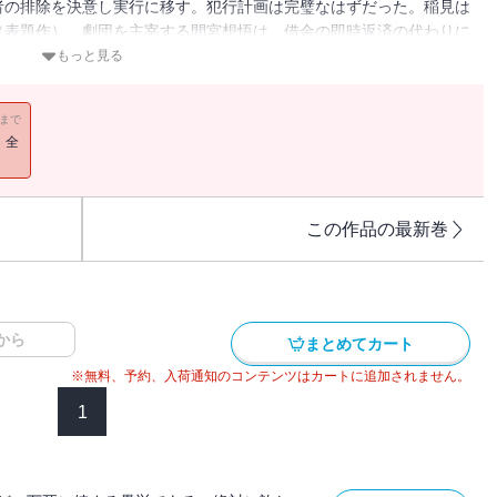
者の排除を決意し実行に移す。犯行計画は完璧なはずだった。稲見は
（表題作）。劇団を主宰する間宮想悟は、借金の即時返済の代わりに
要され、その場で彼を殺害するが――（「恋人たちの汀」）。倉知淳
もっと見る
録。〈刑事コロンボ〉の衣鉢を継ぐ警察官探偵が、またひとり誕生す
11まで
！全
この作品の最新巻
から
まとめてカート
※無料、予約、入荷通知のコンテンツはカートに追加されません。
1