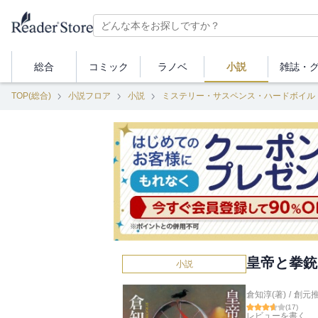
総合
コミック
ラノベ
小説
雑誌・
TOP(総合)
小説フロア
小説
ミステリー・サスペンス・ハードボイル
皇帝と拳銃
小説
倉知淳(著)
/
創元
(
17
)
レビューを書く