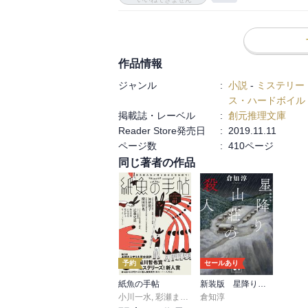
「刑事コロンボ」や「古畑任三郎」

「福家警部」などが好きで、たまに無性に読
探偵となるのは

作品情報
「死神」と呼ばれる黒いスーツで葬儀屋のよ
ジャンル
:
小説
-
ミステリー
という強面ながら苗字が「乙姫」

ス・ハードボイル
というアンバランスな警部

掲載誌・レーベル
:
創元推理文庫
(遠藤憲一さんをイメージ)

Reader Store発売日
:
2019.11.11
ページ数
:
410ページ
と部下のモデル並みにスタイルが良く、イケ
同じ著者の作品
どちらも出会った関係者が毎回

ハッとする存在の二人

このジャンルを読んでると、毎回

「犯人よ、いつもと違うことを少しでしてし
今回も「あぁ〜、ここあたり推理されてしま
ホラー映画の如く

予約
セールあり
「死神」が淡々と推理で追い詰める。

紙魚の手帖
新装版 星降り山荘の殺人
小川一水
,
彩瀬まる
,
宮西建礼
倉知淳
,
ほか
四編で程よくパターンを楽しめた。
