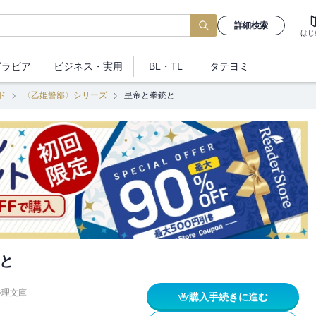
詳細検索
はじ
グラビア
ビジネス
・実用
BL・TL
タテヨミ
ド
〈乙姫警部〉シリーズ
皇帝と拳銃と
と
推理文庫
購入手続きに進む