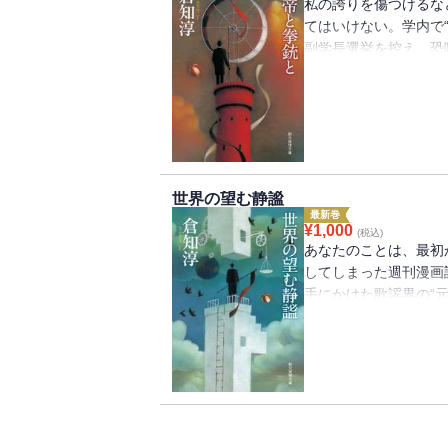
私の誇りを傷つけるな
てはいけない。学内で
副学長選挙を控え、恐
は完璧なはずだった。
までは（表題作）。劇
の代わりに恋人の看板
の場で彼を殺害するが
叙ミステリ・シリーズ
を継ぐ警察官探偵が、
世界の望む静謐
最新巻
¥
1,000
(税込)
あなたのことは、最初
してしまった週刊漫画
手にかけた歌謡界の“
した人気タレント文化
じた美大予備校の講師
てしまったのか。罪を
部がじわりじわりと追
『星降り山荘の殺人』
を継ぐ大人気倒叙ミス
等星かく輝けり／正義