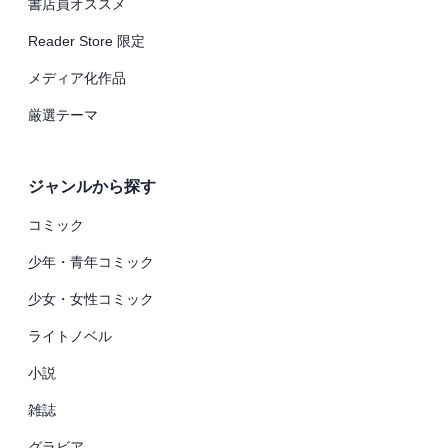
書店員オススメ
Reader Store 限定
メディア化作品
厳選テーマ
ジャンルから探す
コミック
少年・青年コミック
少女・女性コミック
ライトノベル
小説
雑誌
グラビア