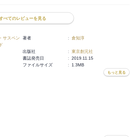
みたくなる。

すべてのレビューを見る
うな陰鬱な雰囲気、痩けた頬、眼窩が暗い

・サスペン
著者
:
倉知淳
ド
出版社
:
東京創元社
書誌発売日
:
2019.11.15
ファイルサイズ
:
1.3MB
メンな「鈴木」警部のコンビ

もっと見る
まったら探偵にバレるぞ！やめとけ！」という気持ちになる…

うのでは…」と犯人視点でヒヤヒヤ
