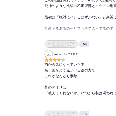
死神のような風貌の乙姫警部とイケメン刑事
最初は「絶対にバレるはずがない」と余裕ぶ
倒叙あるあるのセリフも全て入ってるので、
犯人「こうも考えられませんか？」

犯人は身の潔白を証明するために、とにかく
ブクログレビューは
56
いいねできません
刑事「最後にもう一つ質問いいですか？」

powered by ブクログ
1番ビビるやつ。帰り際の核心を突く質問は
前から気になっていた本

犯人「一体いつから疑われてたの？」

装丁画がよく見かける絵の方で

聞いてもしょうがないんだけど、やっぱり聞
これがなんとも素敵

4つの中で1番好きなのは『皇帝と拳銃と』。
帯のアオリは

威厳と誇りに満ちている絶対権力者の大学
「教えてくれないか。いつから私は疑われて
「犯人が最初に分かった上で、探偵が推理を
"倒叙ミステリー"と呼ばれるジャンルをよく
ブクログレビューは
15
いいねできません