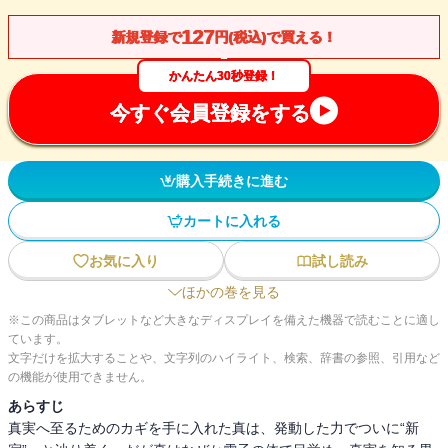
127
新規登録で
円(税込)で買える！
かんたん30秒登録！
今すぐ会員登録をする
購入手続きに進む
カートに入れる
お気に入り
試し読み
ほかの巻を見る
※この商品はタブレットなど大きなディスプレイを備えた機器で読むことに適し
ています。
文字だけを拡大することや、文字列のハイライト、検索、辞書の参照、引用など
の機能が使用できません。
あらすじ
真実へ至るためのカギを手に入れた真は、発動した力でついに“新