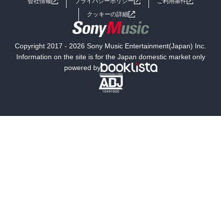
会社情報
プライバシーポリシー
ご利用条件
女子向けラノベ
小説
利用規約
クッキーの詳細
国内小説
海外小説
Copyright 2017 - 2026 Sony Music Entertainment(Japan) Inc.
ミステリー
SF
Information on the site is for the Japan domestic market only
powered by
歴史・時代小説
文学
雑誌
グラビア写真集
ボーイズラブ
ティーンズラブ
人文・思想・歴史
社会・政治・法律
ビジネス・経済
サイエンス・テクノロジー
コンピュータ・情報
くらし・家庭
料理・酒
ファッション・美容・ダイエット