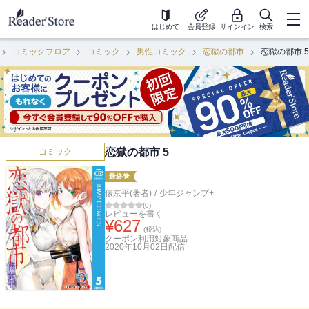
はじめて
会員登録
サインイン
検索
コミックフロア
コミック
男性コミック
恋獄の都市
恋獄の都市 5
恋獄の都市 5
コミック
最終巻
俵京平(著者)
/
少年ジャンプ+
(
0
)
レビューを書く
¥
627
(税込)
クーポン利用対象商品
2020年10月02日
配信