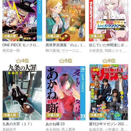
今週入荷
今週入荷
今週入荷
ONE PIECE モノクロ版 115
異世界居酒屋「のぶ」(22)
信じていた仲間達にダンジョン奥地で殺されかけたがギフト『無限ガチャ』でレベル９９９９の仲間達を手に入れて元パーティーメンバーと世界に復讐＆『ざまぁ！』します！（２３）
尾田栄一郎
蝉川夏哉
,
ヴァージニア二等兵
大前貴史
,
転
,
明鏡シスイ
,
ｔｅ
4
位
5
位
6
位
今週入荷
今週入荷
今週入荷
九条の大罪（１７）
あかね噺 23
週刊少年マガジン 2026年36・37号[2026年8月5日発売]
真鍋昌平
末永裕樹
,
馬上鷹将
金城宗幸
,
ノ村優介
,
真島ヒロ