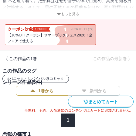
宿”へと辿り着く。だが真はなぜか雪子の体で目覚め、真実を知る男
と対峙する。そして、男の正体とその目的を知り!? 恋と戦慄のサバ
イバルサスペンス完結巻!!
もっと見る
クーポン対象
10%OFF
2026.08.11まで
【10%OFFクーポン】サマーブックフェス2026！全
フロアで使える
この作品の1巻
この作品の最新巻
この作品のタグ
#
パニック・サバイバル系コミック
シリーズ作品(
5
件)
1巻から
新刊から
まとめてカート
※無料、予約、入荷通知のコンテンツはカートに追加されません。
1
恋獄の都市 1