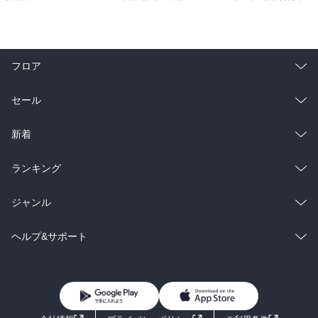
フロア
総合
コミック
セール
ラノベ
小説
総合
コミック
新着
雑誌・グラビア
ビジネス・実用
ラノベ
小説
総合
コミック
ランキング
BL・TL
雑誌・グラビア
ビジネス・実用
ラノベ
小説
総合
コミック
ジャンル
BL・TL
雑誌・グラビア
ビジネス・実用
ラノベ
小説
コミック
男性コミック
ヘルプ&サポート
BL・TL
雑誌・グラビア
ビジネス・実用
女性コミック
コミック誌
初めての方へ
ヘルプ
BL・TL
ライトノベル
男子向けラノベ
よくあるご質問
お問い合わせ