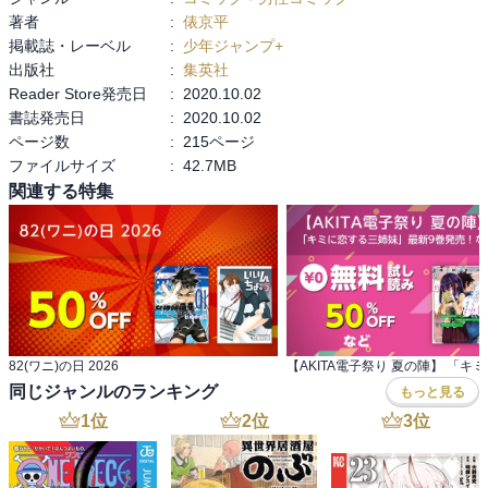
著者
:
俵京平
掲載誌・レーベル
:
少年ジャンプ+
出版社
:
集英社
Reader Store発売日
:
2020.10.02
書誌発売日
:
2020.10.02
ページ数
:
215ページ
ファイルサイズ
:
42.7MB
関連する特集
82(ワニ)の日 2026
同じジャンルのランキング
もっと見る
1
位
2
位
3
位