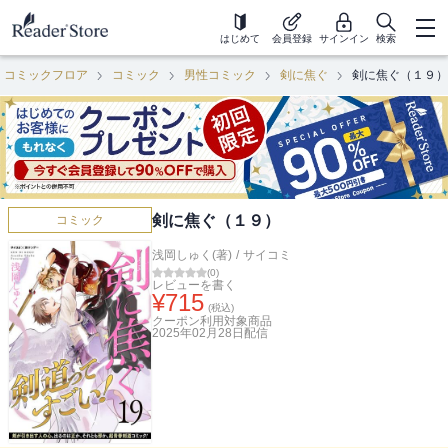
はじめて
会員登録
サインイン
検索
コミックフロア
コミック
男性コミック
剣に焦ぐ
剣に焦ぐ（１９）
剣に焦ぐ（１９）
コミック
浅岡しゅく(著)
/
サイコミ
(
0
)
レビューを書く
¥
715
(税込)
クーポン利用対象商品
2025年02月28日
配信