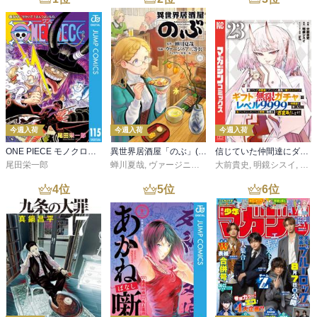
今週入荷
今週入荷
今週入荷
ONE PIECE モノクロ版 115
異世界居酒屋「のぶ」(22)
信じていた仲間達にダンジョン奥地で殺されかけたがギフト『無限ガチャ』でレベル９９９９の仲間達を手に入れて元パーティーメンバーと世界に復讐＆『ざまぁ！』します！（２３）
尾田栄一郎
蝉川夏哉
,
ヴァージニア二等兵
大前貴史
,
転
,
明鏡シスイ
,
ｔｅ
4
位
5
位
6
位