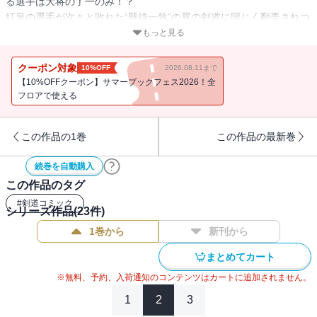
る選手は大将の了一のみ！？
紅泉の選手が次々と敗れた“懸待一致”の翼の剣道に同じく翻弄されつ
つも、了一は持ち前の型にはまらない自由な剣道で臨機応変に対応
もっと見る
する。
そんな一進一退の試合の中、了一と翼がそれぞれ思いだす“国領はじ
クーポン対象
10%OFF
2026.08.11まで
め”との記憶。
【10%OFFクーポン】サマーブックフェス2026！全
その記憶をきっかけに、膠着状態だった試合は思わぬ結末へ
フロアで使える
――！？
この作品の1巻
この作品の最新巻
続巻を自動購入
この作品のタグ
#
剣道コミック
シリーズ作品(
23
件)
1巻から
新刊から
まとめてカート
※無料、予約、入荷通知のコンテンツはカートに追加されません。
1
2
3