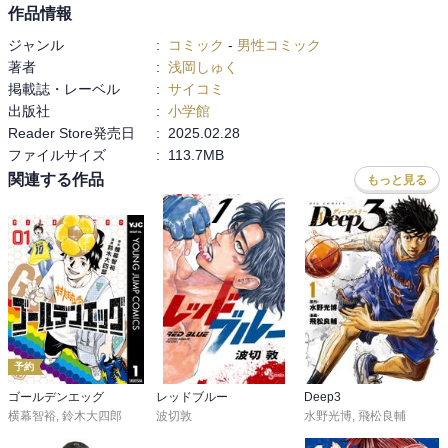
作品情報
ジャンル
:
コミック
-
男性コミック
著者
:
浅岡しゅく
掲載誌・レーベル
:
サイコミ
出版社
:
小学館
Reader Store発売日
:
2025.02.28
ファイルサイズ
:
113.7MB
関連する作品
もっと見る
予約
ゴールデンエッグ
レッドブルー
Deep3
横幕智裕
,
鈴木大四郎
波切敦
水野光博
,
飛松良輔