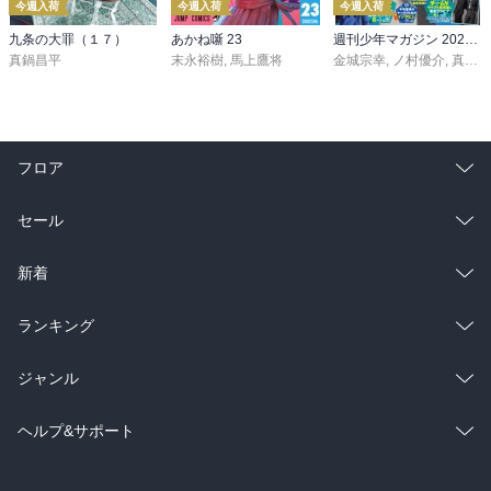
今週入荷
今週入荷
今週入荷
九条の大罪（１７）
あかね噺 23
週刊少年マガジン 2026年36・37号[2026年8月5日発売]
真鍋昌平
末永裕樹
,
馬上鷹将
金城宗幸
,
ノ村優介
,
真島ヒロ
フロア
総合
コミック
セール
ラノベ
小説
総合
コミック
新着
雑誌・グラビア
ビジネス・実用
ラノベ
小説
総合
コミック
ランキング
BL・TL
雑誌・グラビア
ビジネス・実用
ラノベ
小説
総合
コミック
ジャンル
BL・TL
雑誌・グラビア
ビジネス・実用
ラノベ
小説
コミック
男性コミック
ヘルプ&サポート
BL・TL
雑誌・グラビア
ビジネス・実用
女性コミック
コミック誌
初めての方へ
ヘルプ