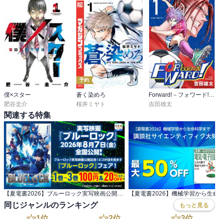
予約
僕×スター
蒼く染めろ
Forward!－フォワード!－ 世界一のサッカー選手に憑依されたので、とりあえずサッカーやってみる。
肥谷圭介
桜井ミヤト
吉田雄太
関連する特集
【夏電書2026】ブルーロック実写映画公開記念！ エゴが目を覚ます『ブルーロック』フェア！
同じジャンルのランキング
もっと見る
1
位
2
位
3
位