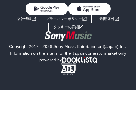
BL・TL
ライトノベル
男子向けラノベ
よくあるご質問
お問い合わせ
会社情報
プライバシーポリシー
ご利用条件
女子向けラノベ
小説
利用規約
クッキーの詳細
国内小説
海外小説
Copyright 2017 - 2026 Sony Music Entertainment(Japan) Inc.
ミステリー
SF
Information on the site is for the Japan domestic market only
powered by
歴史・時代小説
文学
雑誌
グラビア写真集
ボーイズラブ
ティーンズラブ
人文・思想・歴史
社会・政治・法律
ビジネス・経済
サイエンス・テクノロジー