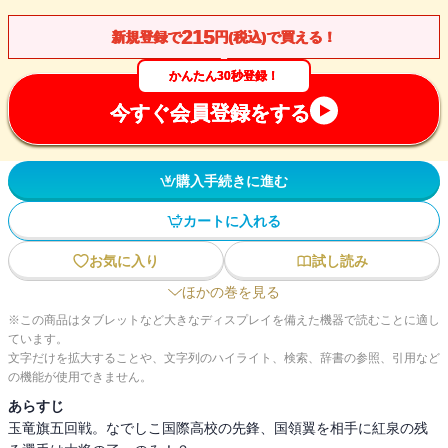
215
新規登録で
円(税込)で買える！
かんたん30秒登録！
今すぐ会員登録をする
購入手続きに進む
カートに入れる
お気に入り
試し読み
ほかの巻を見る
※この商品はタブレットなど大きなディスプレイを備えた機器で読むことに適し
ています。
文字だけを拡大することや、文字列のハイライト、検索、辞書の参照、引用など
の機能が使用できません。
あらすじ
玉竜旗五回戦。なでしこ国際高校の先鋒、国領翼を相手に紅泉の残