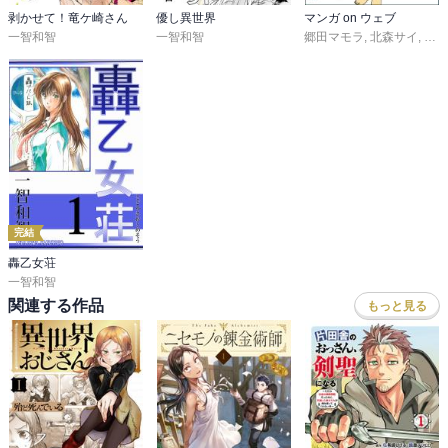
剥かせて！竜ケ崎さん
優し異世界
マンガ on ウェブ
一智和智
一智和智
郷田マモラ
,
北森サイ
,
莉ジ
完結
轟乙女荘
一智和智
関連する作品
もっと見る