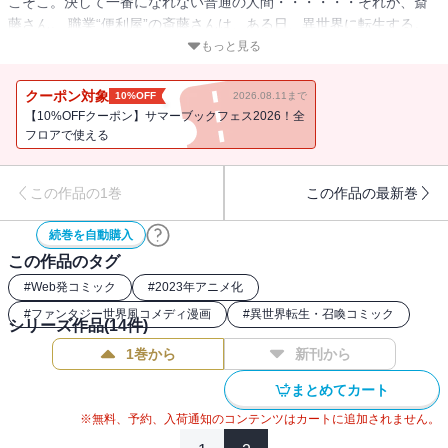
こそこ。決して一番になれない普通の人間・・・・・・それが、斎
藤さん。 職業“便利屋”の斎藤さんは、ある日、異世界に転生する。
そこで出会ったのは、強く美しいツンデレ戦士。ラエルザ呪文を忘
もっと見る
れる最強魔法使い。で、エロじじいの モーロック姿はかわいいが
守銭奴の妖精。ラファンパン斎藤さんは個性的すぎる仲間たちとダ
クーポン対象
10%OFF
2026.08.11まで
ンジョン攻略に挑む。鍵開けのノウハウで、宝箱を開けたりカバン
【10%OFFクーポン】サマーブックフェス2026！全
修理のスキルで、仲間の防具を直したり元の世界で身につけた“便利
フロアで使える
屋”の経験を異世界で活かす。異世界でも斎藤さんは決して「特別」
ではない。しかし、必要とされることを知り「ありがとう」を知
この作品の1巻
この作品の最新巻
る。 斎藤さんは充実していた。 Twitterフォロワー約20万人の一智和
智（イチトモカズトモ）氏が描く、話題沸騰の異世界コミックスつ
続巻を自動購入
いに単行本化！！///一智和智twitterアカウント ＠
この作品のタグ
burningblossom1996年にデビュー代表作「バーサスアース」／秋田
書店「剥かせて！竜ヶ崎さん」／オーバーラップ
#
Web発コミック
#
2023年アニメ化
#
ファンタジー世界風コメディ漫画
#
異世界転生・召喚コミック
シリーズ作品(
14
件)
1巻から
新刊から
まとめてカート
※無料、予約、入荷通知のコンテンツはカートに追加されません。