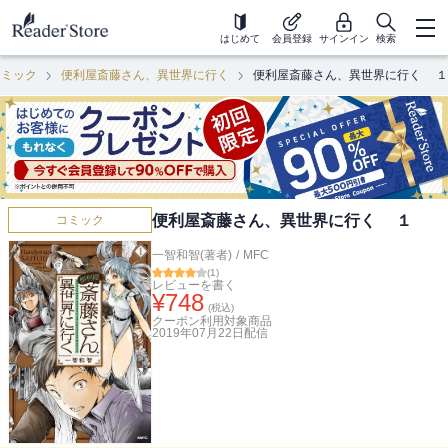
はじめて
会員登録
サインイン
検索
コミック
便利屋斎藤さん、異世界に行く
便利屋斎藤さん、異世界に行く １
便利屋斎藤さん、異世界に行く １
コミック
一智和智(著者)
/
MFC
(
1
)
レビューを書く
¥
748
(税込)
クーポン利用対象商品
2019年07月22日
配信