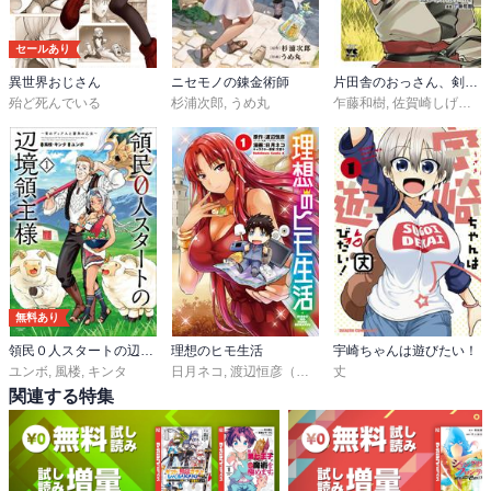
セールあり
異世界おじさん
ニセモノの錬金術師
片田舎のおっさん、剣聖になる～ただの田舎の剣術師範だったのに、大成した弟子たちが俺を放ってくれない件～
殆ど死んでいる
杉浦次郎
,
うめ丸
乍藤和樹
,
佐賀崎しげる
,
鍋
無料あり
領民０人スタートの辺境領主様 ～青のディアスと蒼角の乙女～
理想のヒモ生活
宇崎ちゃんは遊びたい！
ユンボ
,
風楼
,
キンタ
日月ネコ
,
渡辺恒彦（ヒーロー文庫／イマジカインフォス）
丈
関連する特集