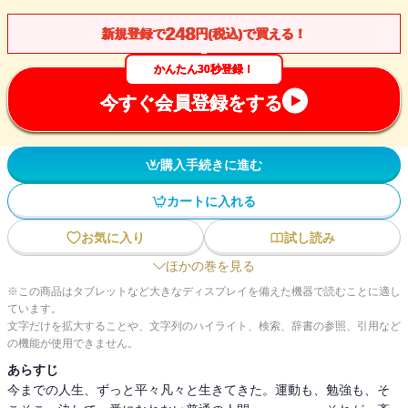
248
新規登録で
円(税込)で買える！
かんたん30秒登録！
今すぐ会員登録をする
購入手続きに進む
カートに入れる
お気に入り
試し読み
ほかの巻を見る
※この商品はタブレットなど大きなディスプレイを備えた機器で読むことに適し
ています。
文字だけを拡大することや、文字列のハイライト、検索、辞書の参照、引用など
の機能が使用できません。
あらすじ
今までの人生、ずっと平々凡々と生きてきた。運動も、勉強も、そ