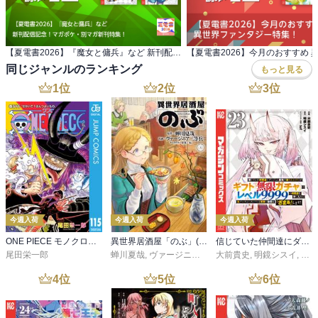
【夏電書2026】『魔女と傭兵』など 新刊配信記念！マガポケ・別マガ新刊特集！
同じジャンルのランキング
もっと見る
1
位
2
位
3
位
今週入荷
今週入荷
今週入荷
ONE PIECE モノクロ版 115
異世界居酒屋「のぶ」(22)
信じていた仲間達にダンジョン奥地で殺されかけたがギフト『無限ガチャ』でレベル９９９９の仲間達を手に入れて元パーティーメンバーと世界に復讐＆『ざまぁ！』します！（２３）
尾田栄一郎
蝉川夏哉
,
ヴァージニア二等兵
大前貴史
,
転
,
明鏡シスイ
,
ｔｅ
4
位
5
位
6
位