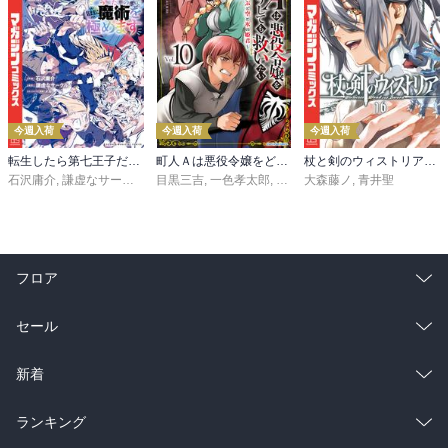
今週入荷
今週入荷
今週入荷
転生したら第七王子だったので、気ままに魔術を極めます（２４）
町人Ａは悪役令嬢をどうしても救いたい ～どぶと空と氷の姫君～１０【電子書店共通特典イラスト付】
杖と剣のウィストリア（１６）
石沢庸介
,
謙虚なサークル
,
メル。
目黒三吉
,
一色孝太郎
,
Parum
大森藤ノ
,
青井聖
フロア
総合
コミック
セール
ラノベ
小説
総合
コミック
新着
雑誌・グラビア
ビジネス・実用
ラノベ
小説
総合
コミック
ランキング