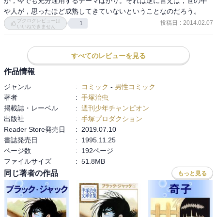
か，今でも充分通用するテーマばかり。それは逆に言えば，世の中
や人が，思ったほど成熟してきていないということなのだろう。
ブクログレビューは
投稿日
:
2014.02.07
1
いいねできません
すべてのレビューを見る
作品情報
ジャンル
:
コミック
-
男性コミック
著者
:
手塚治虫
掲載誌・レーベル
:
週刊少年チャンピオン
出版社
:
手塚プロダクション
Reader Store発売日
:
2019.07.10
書誌発売日
:
1995.11.25
ページ数
:
192ページ
ファイルサイズ
:
51.8MB
同じ著者の作品
もっと見る