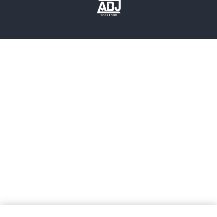
歴史・時代小説
文学
雑誌
グラビア写真集
ボーイズラブ
ティーンズラブ
人文・思想・歴史
社会・政治・法律
ビジネス・経済
サイエンス・テクノロジー
コンピュータ・情報
くらし・家庭
料理・酒
ファッション・美容・ダイエット
ホビー&カルチャー
スポーツ・アウトドア
地図・ガイド
エンターテイメント
芸術・アート
映画・音楽・演劇