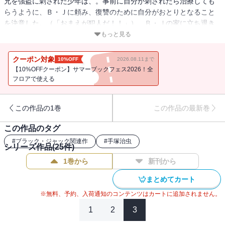
兄を強盗に刺された少年は、。事前に自分が刺されたら治療しても
らうように、Ｂ・Ｊに頼み、復讐のために自分がおとりとなること
を決意した。（「おまえが犯人だ！！」）、Ｂ・Ｊの家に立ち退き
を要求していた社長が事故で植物状態になってしまった。意識のな
もっと見る
い社長の前で、社員や遺産相続者は勝手なことを言い始め・・・
（「信号」）他、9編を収録。
クーポン対象
10%OFF
2026.08.11まで
【10%OFFクーポン】サマーブックフェス2026！全
フロアで使える
この作品の1巻
この作品の最新巻
この作品のタグ
#
ブラック・ジャック関連作
#
手塚治虫
シリーズ作品(
25
件)
1巻から
新刊から
まとめてカート
※無料、予約、入荷通知のコンテンツはカートに追加されません。
1
2
3