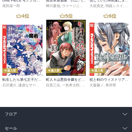
ONE PIECE モノクロ版 115
異世界居酒屋「のぶ」(22)
信じていた仲間達にダンジョン奥地で殺されかけたがギフト『無限ガチャ』でレベル９９９９の仲間達を手に入れて元パーティーメンバーと世界に復讐＆『ざまぁ！』します！（２３）
尾田栄一郎
蝉川夏哉
,
ヴァージニア二等兵
大前貴史
,
転
,
明鏡シスイ
,
ｔｅ
4
位
5
位
6
位
今週入荷
今週入荷
今週入荷
転生したら第七王子だったので、気ままに魔術を極めます（２４）
町人Ａは悪役令嬢をどうしても救いたい ～どぶと空と氷の姫君～１０【電子書店共通特典イラスト付】
杖と剣のウィストリア（１６）
石沢庸介
,
謙虚なサークル
,
メル。
目黒三吉
,
一色孝太郎
,
Parum
大森藤ノ
,
青井聖
フロア
総合
コミック
セール