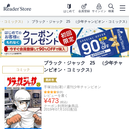
はじめて
会員登録
サインイン
検索
ン・コミックス）
ブラック・ジャック 25 （少年チャンピオン・コミックス）
ブラック・ジャック 25 （少年チャ
ンピオン・コミックス）
コミック
最終巻
手塚治虫(著)
/
週刊少年チャンピオン
(
8
)
レビューを書く
¥
473
(税込)
クーポン利用対象商品
2019年07月10日
配信