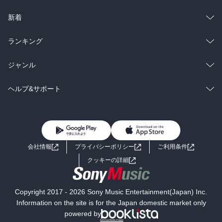
ラノベ
小説
総合
コミック
新着
雑誌・グラビア
ビジネス・実用
ラノベ
小説
総合
コミック
ランキング
BL・TL
雑誌・グラビア
ビジネス・実用
ラノベ
小説
総合
コミック
ジャンル
BL・TL
雑誌・グラビア
ビジネス・実用
ラノベ
小説
コミック
男性コミック
ヘルプ&サポート
BL・TL
雑誌・グラビア
ビジネス・実用
女性コミック
コミック誌
初めての方へ
ヘルプ
BL・TL
ライトノベル
男子向けラノベ
よくあるご質問
お問い合わせ
会社情報
プライバシーポリシー
ご利用条件
女子向けラノベ
小説
利用規約
クッキーの詳細
国内小説
海外小説
Copyright 2017 - 2026 Sony Music Entertainment(Japan) Inc.
ミステリー
SF
Information on the site is for the Japan domestic market only
powered by