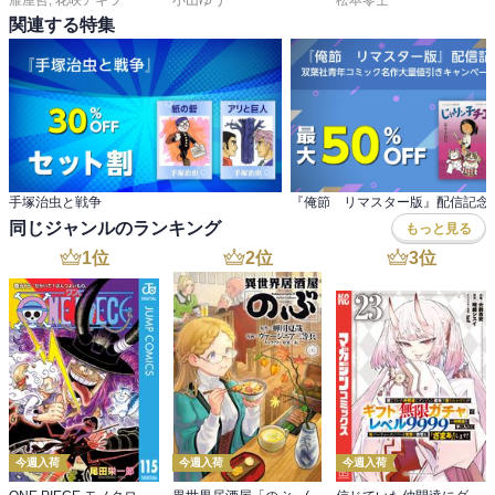
関連する特集
手塚治虫と戦争
同じジャンルのランキング
もっと見る
1
位
2
位
3
位
今週入荷
今週入荷
今週入荷