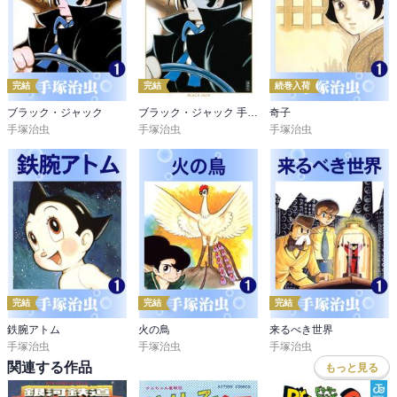
完結
完結
続巻入荷
ブラック・ジャック
ブラック・ジャック 手塚治虫文庫全集
奇子
手塚治虫
手塚治虫
手塚治虫
完結
完結
完結
鉄腕アトム
火の鳥
来るべき世界
手塚治虫
手塚治虫
手塚治虫
関連する作品
もっと見る