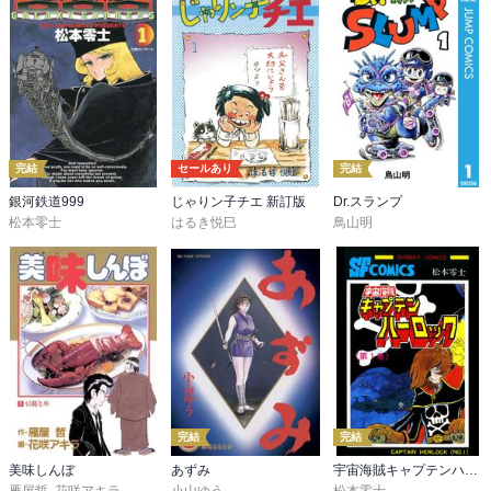
完結
セールあり
完結
銀河鉄道999
じゃりン子チエ 新訂版
Dr.スランプ
松本零士
はるき悦巳
鳥山明
完結
完結
美味しんぼ
あずみ
宇宙海賊キャプテンハーロック -電子版-
雁屋哲
,
花咲アキラ
小山ゆう
松本零士