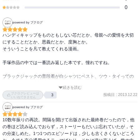
0
powered by ブクログ
ハンディキャップをものともしない芯だとか、母親への愛情を大切
にすることだとか、恩義だとか、度胸とか。

そういうことを凡て教えてくれる漫画。

手塚作品の中では一番読み返した本です。憧れですね。

ブラックジャックの普段着が白シャツにベスト、ツウ・タイっての
がまたいいですよね。

続きを読む
ツウ・タイをすることはなかなかないけれど、身だしなみを忘れな
ブクログレビューは
投稿日
:
2013.12.22
3
いのは大切だなあと、大人になって読み返したときに感じたことで
いいねできません
す。
powered by ブクログ
10数年振りの再読。間隔を開けて出版された最終巻だったので，他
の巻ほど読み込んでおらず，ストーリーもだいぶ忘れていたが，そ
の分楽しめた。1つ1つのエピソードは，少しも古くさくないどころ