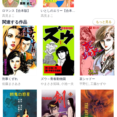
ロマンス【合本版】
いとしのエリー【合本版】
高見まこ
高見まこ
関連する作品
もっと見る
刑事くずれ
ズウ～青春動物園
哀シャドー
佐藤まさあき
やまさき拓味
,
小池一夫
平野仁
,
工藤かずや