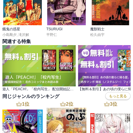
餓鬼の惑星
TSURUGI
魔獣戦士
小島剛夕
,
滝沢解
平野仁
松久由宇
関連する特集
遊人「PEACH!」「校内写生」 配信開始記念！ 名作コミックまとめ読み祭
同じジャンルのランキング
もっと見る
1
位
2
位
3
位