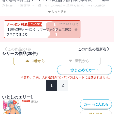
タリ会った時には・・・・・・死ぬほど恥ずかしかった。――男子
高校生・上野晋平は、通っている学校で英語を担当している教師・
串田枝理子とプライベートで遊ぶ機会を偶然得て大喜び。楽しい秘
もっと見る
密の時間を過ごした上、キス以上の関係に・・・。嬉しさのあまり
舞い上がる晋平だったが、枝理子にたしなめられて傷付き苛立って
クーポン対象
10%OFF
2026.08.11まで
しまい・・・。――まだまだ精神的に未熟な男子高校生と、大人な
【10%OFFクーポン】サマーブックフェス2026！全
女性教師。ふたりの心理を細やかに描いた、ほろ苦い純愛ストーリ
フロアで使える
ーの大傑作！
この作品の1巻
この作品の最新巻
シリーズ作品(
20
件)
1巻から
新刊から
まとめてカート
※無料、予約、入荷通知のコンテンツはカートに追加されません。
1
2
いとしのエリー1
¥
440
(税込)
カートに入れる