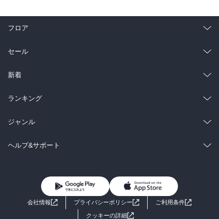
フロア
総合
コミック
セール
ラノベ
小説
総合
コミック
新着
雑誌・グラビア
ビジネス・実用
ラノベ
小説
総合
コミック
ランキング
BL・TL
雑誌・グラビア
ビジネス・実用
ラノベ
小説
総合
コミック
ジャンル
BL・TL
雑誌・グラビア
ビジネス・実用
ラノベ
小説
コミック
男性コミック
ヘルプ&サポート
BL・TL
雑誌・グラビア
ビジネス・実用
女性コミック
コミック誌
初めての方へ
ヘルプ
BL・TL
ライトノベル
男子向けラノベ
よくあるご質問
お問い合わせ
会社情報
プライバシーポリシー
ご利用条件
女子向けラノベ
小説
利用規約
クッキーの詳細