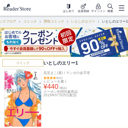
はじめて
会員登録
サインイン
検索
ックフロア
コミック
男性コミック
いとしのエリー
いとしのエリー1
いとしのエリー1
コミック
高見まこ(著)
/
マンガの金字塔
(
2
)
レビューを書く
¥
440
(税込)
クーポン利用対象商品
2019年07月05日
配信