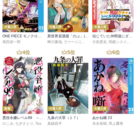
今週入荷
今週入荷
今週入荷
ONE PIECE モノクロ版 115
異世界居酒屋「のぶ」(22)
信じていた仲間達にダンジョン奥地で殺されかけたがギフト『無限ガチャ』でレベル９９９９の仲間達を手に入れて元パーティーメンバーと世界に復讐＆『ざまぁ！』します！（２３）
尾田栄一郎
蝉川夏哉
,
ヴァージニア二等兵
大前貴史
,
転
,
明鏡シスイ
,
ｔｅ
4
位
5
位
6
位
新着
今週入荷
今週入荷
悪役令嬢レベル99 ～私は裏ボスですが魔王ではありません～ その６
九条の大罪（１７）
あかね噺 23
のこみ
,
七夕さとり
,
Tea
真鍋昌平
末永裕樹
,
馬上鷹将