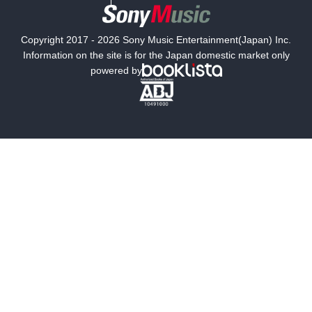
国内小説
海外小説
Copyright 2017 - 2026 Sony Music Entertainment(Japan) Inc.
ミステリー
SF
Information on the site is for the Japan domestic market only
powered by
歴史・時代小説
文学
雑誌
グラビア写真集
ボーイズラブ
ティーンズラブ
人文・思想・歴史
社会・政治・法律
ビジネス・経済
サイエンス・テクノロジー
コンピュータ・情報
くらし・家庭
料理・酒
ファッション・美容・ダイエット
ホビー&カルチャー
スポーツ・アウトドア