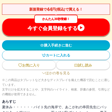
44
新規登録で
円(税込)で買える！
かんたん30秒登録！
今すぐ会員登録をする
購入手続きに進む
カートに入れる
お気に入り
試し読み
ほかの巻を見る
※この商品はタブレットなど大きなディスプレイを備えた機器で読むことに適し
ています。
文字だけを拡大することや、文字列のハイライト、検索、辞書の参照、引用など
の機能が使用できません。
あらすじ
夏休み・・・・・・バイト先の海岸で、あこがれの串田先生にバッ