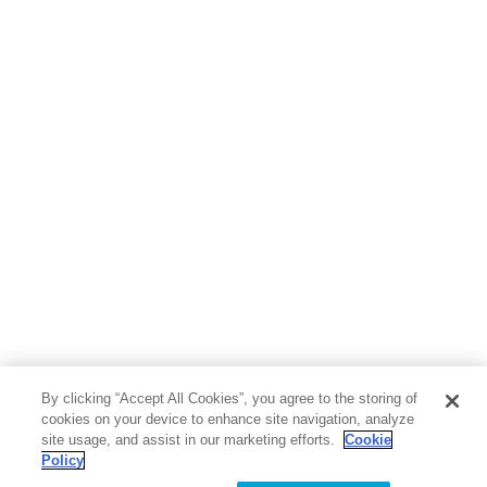
地図・ガイド
エンターテイメント
芸術・アート
映画・音楽・演劇
写真集
教養
医学・福祉
教育・語学・参考書
児童書
By clicking “Accept All Cookies”, you agree to the storing of
cookies on your device to enhance site navigation, analyze
site usage, and assist in our marketing efforts.
Cookie
Policy