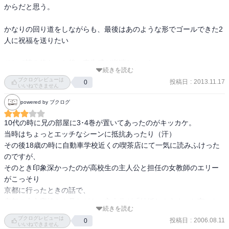
からだと思う。

かなりの回り道をしながらも、最後はあのような形でゴールできた2
人に祝福を送りたい

そして読み終わった後の喪失感が半端なかった
続きを読む
ブクログレビューは
投稿日
:
2013.11.17
0
いいねできません
powered by ブクログ
10代の時に兄の部屋に3･4巻が置いてあったのがキッカケ。

当時はちょっとエッチなシーンに抵抗あったり（汗）

その後18歳の時に自動車学校近くの喫茶店にて一気に読みふけった
のですが、

そのとき印象深かったのが高校生の主人公と担任の女教師のエリー
がこっそり

京都に行ったときの話で、

京都の大文字焼きを見ながら、主人公が「結婚しようよ」と言った
続きを読む
シーン。

ブクログレビューは
投稿日
:
2006.08.11
0
立場とか状況とかそのときは一切考えず、ただ単にポーンと言葉に
いいねできません