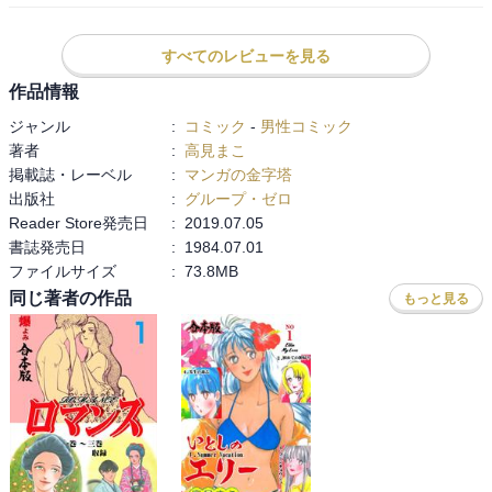
してるのが、

当時恋愛に保守的だった自分自身にガツンと一撃をくらわされまし
すべてのレビューを見る
た（苦笑）

良い意味で勉強させられた…かもしれない（笑）
作品情報
ジャンル
:
コミック
-
男性コミック
著者
:
高見まこ
掲載誌・レーベル
:
マンガの金字塔
出版社
:
グループ・ゼロ
Reader Store発売日
:
2019.07.05
書誌発売日
:
1984.07.01
ファイルサイズ
:
73.8MB
同じ著者の作品
もっと見る