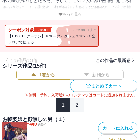
不気味な男のもとだった。そして、この２人の結婚が後に起こる壮
絶な物語に...！（著者名：灯釜田龍 / 初出：GANMA!1～10話掲載
分）
もっと見る
クーポン対象
10%OFF
2026.08.11まで
【10%OFFクーポン】サマーブックフェス2026！全
フロアで使える
この作品の1巻
この作品の最新巻
シリーズ作品(
15
件)
1巻から
新刊から
まとめてカート
※無料、予約、入荷通知のコンテンツはカートに追加されません。
1
2
お転婆娘と顔無しの男（１）
¥
440
(税込)
カートに入れる