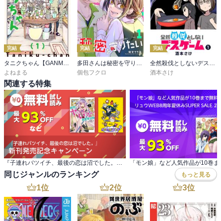
完結
完結
完結
タニクちゃん【GANMA!版】
多田さんは秘密を守りたい
全然殺伐としないデスゲーム
よねまる
個包フクロ
酒本さけ
関連する特集
『子連れバツイチ、最後の恋は沼でした。』 新刊発売記念キャンペーン
同じジャンルのランキング
もっと見る
1
位
2
位
3
位