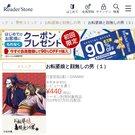
はじめて
会員登録
サインイン
検索
ミック
男性コミック
お転婆娘と顔無しの男
お転婆娘と顔無しの男（１）
お転婆娘と顔無しの男（１）
コミック
灯釜田龍(著)
/
GANMA!
(
0
)
レビューを書く
¥
440
(税込)
クーポン利用対象商品
2019年07月01日
配信