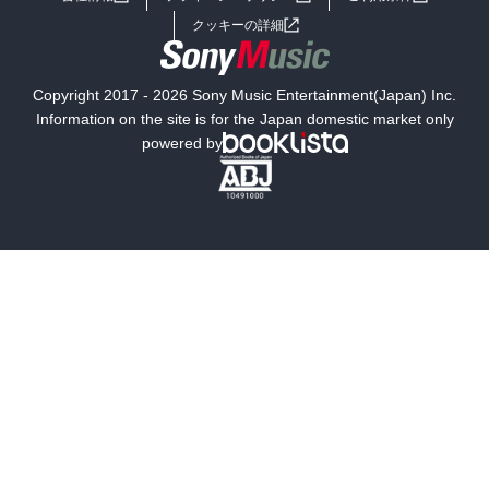
女子向けラノベ
小説
利用規約
クッキーの詳細
国内小説
海外小説
Copyright 2017 - 2026 Sony Music Entertainment(Japan) Inc.
ミステリー
SF
Information on the site is for the Japan domestic market only
powered by
歴史・時代小説
文学
雑誌
グラビア写真集
ボーイズラブ
ティーンズラブ
人文・思想・歴史
社会・政治・法律
ビジネス・経済
サイエンス・テクノロジー
コンピュータ・情報
くらし・家庭
料理・酒
ファッション・美容・ダイエット