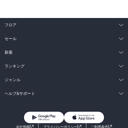
フロア
総合
コミック
セール
ラノベ
小説
総合
コミック
新着
雑誌・グラビア
ビジネス・実用
ラノベ
小説
総合
コミック
ランキング
BL・TL
雑誌・グラビア
ビジネス・実用
ラノベ
小説
総合
コミック
ジャンル
BL・TL
雑誌・グラビア
ビジネス・実用
ラノベ
小説
コミック
男性コミック
ヘルプ&サポート
BL・TL
雑誌・グラビア
ビジネス・実用
女性コミック
コミック誌
初めての方へ
ヘルプ
BL・TL
ライトノベル
男子向けラノベ
よくあるご質問
お問い合わせ
会社情報
プライバシーポリシー
ご利用条件