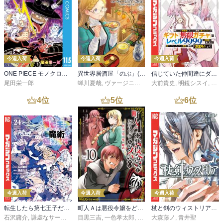
今週入荷
今週入荷
今週入荷
ONE PIECE モノクロ版 115
異世界居酒屋「のぶ」(22)
信じていた仲間達にダンジョン奥地で殺されかけたがギフト『無限ガチャ』でレベル９９９９の仲間達を手に入れて元パーティーメンバーと世界に復讐＆『ざまぁ！』します！（２３）
尾田栄一郎
蝉川夏哉
,
ヴァージニア二等兵
大前貴史
,
転
,
明鏡シスイ
,
ｔｅ
4
位
5
位
6
位
今週入荷
今週入荷
今週入荷
転生したら第七王子だったので、気ままに魔術を極めます（２４）
町人Ａは悪役令嬢をどうしても救いたい ～どぶと空と氷の姫君～１０【電子書店共通特典イラスト付】
杖と剣のウィストリア（１６）
石沢庸介
,
謙虚なサークル
,
メル。
目黒三吉
,
一色孝太郎
,
Parum
大森藤ノ
,
青井聖