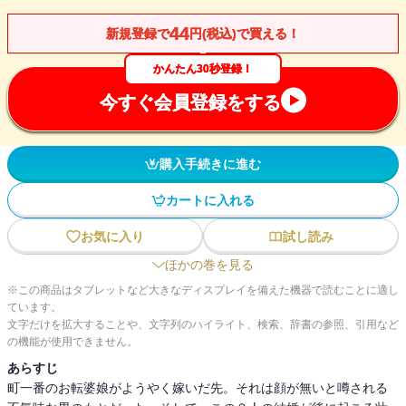
44
新規登録で
円(税込)で買える！
かんたん30秒登録！
今すぐ会員登録をする
購入手続きに進む
カートに入れる
お気に入り
試し読み
ほかの巻を見る
※この商品はタブレットなど大きなディスプレイを備えた機器で読むことに適し
ています。
文字だけを拡大することや、文字列のハイライト、検索、辞書の参照、引用など
の機能が使用できません。
あらすじ
町一番のお転婆娘がようやく嫁いだ先。それは顔が無いと噂される