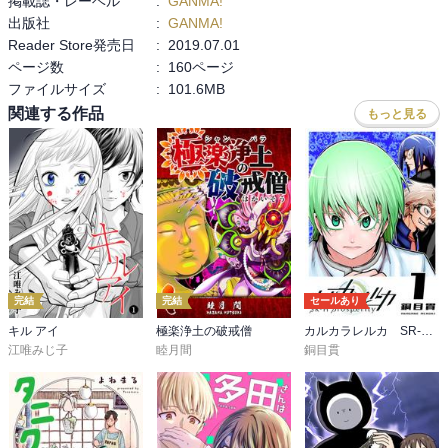
掲載誌・レーベル
:
GANMA!
出版社
:
GANMA!
Reader Store発売日
:
2019.07.01
ページ数
:
160ページ
ファイルサイズ
:
101.6MB
関連する作品
もっと見る
完結
完結
セールあり
キル アイ
極楽浄土の破戒僧
カルカラレルカ SR-H Prosperity
江唯みじ子
睦月間
銅目貫