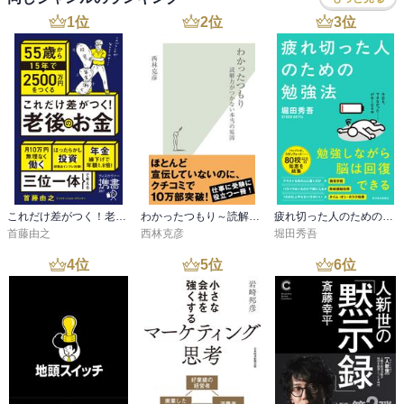
1
位
2
位
3
位
熱量

キラークエスチョン

・AIであなたの仕事や人生はどう変わるか？

・最近，１万円を何に使ったか？

自分を好きになってもらう３つの方法

①キラークエスチョンを自分に向ける

②発信し続ける

③アルコールに頼らない

これだけ差がつく！老後のお金 55歳から15年で2500万円をつくる
わかったつもり～読解力がつかない本当の原因～
疲れ切った人のための勉強法
首藤由之
西林克彦
堀田秀吾
「人脈爆発期」をつくる

4
位
5
位
6
位
「どうしてもつながってしまう」

分断にすらならない個人や小さなグループが無数にあるような社
会。

分断ではなくアトム化とでも呼ぶか？
