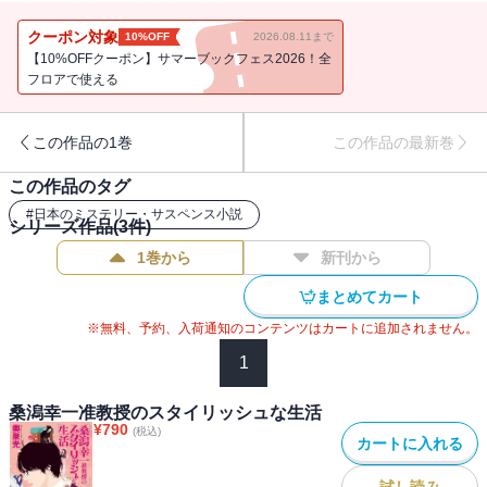
※この電子書籍は2019年3月に文藝春秋より刊行された単行本の文庫
版を底本としています。
クーポン対象
10%OFF
2026.08.11まで
【10%OFFクーポン】サマーブックフェス2026！全
フロアで使える
この作品の1巻
この作品の最新巻
この作品のタグ
#
日本のミステリー・サスペンス小説
シリーズ作品(
3
件)
1巻から
新刊から
まとめてカート
※無料、予約、入荷通知のコンテンツはカートに追加されません。
1
桑潟幸一准教授のスタイリッシュな生活
¥
790
(税込)
カートに入れる
試し読み