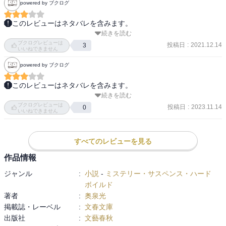
powered by ブクログ
このレビューはネタバレを含みます。
続きを読む
２０２１年１２月、文庫版「ゆるキャラの恐怖」を読むにあたっ
ブクログレビューは
て、整理してみた。

投稿日
:
2021.12.14
3
いいねできません
・

powered by ブクログ
２００５年『モーダルな事象　桑潟幸一助教授のスタイリッシュな
生活』（結構シリアスな、プレ的作品……スタイリッシュ・エピソ
このレビューはネタバレを含みます。
ード・ゼロ……人は自分の意志に反して注射されるべきではない、
続きを読む
クワコーシリーズ3作目。桑潟准教授（助教授時代あり）含めて4冊
というフレーズは一生残るはず）

ブクログレビューは
あるって、継続は大事やね。

投稿日
:
2023.11.14
0
２０１１年『桑潟幸一准教授のスタイリッシュな生活』（呪われた
いいねできません
研究室／盗まれた手紙／森娘の秘密）（本格的シリーズ化。２０１
相変わらず、スタイリッシュというより、サバイバーな生き方をす
２テレビドラマ化）

るクワコーと周囲の個性あふれてこぼれてしまってるキャラクター
すべてのレビューを見る
２０１２年『黄色い水着の謎　桑潟幸一准教授のスタイリッシュな
たちの愛すべきドタバタ劇。深そうで実はそうそう深くない小説
生活２』（期末テストの怪／黄色い水着の謎）

作品情報
で、純文学的読みづらさを抱えつつも、結構読み流せるギャップが
２０１９年『ゆるキャラの恐怖　桑潟幸一准教授のスタイリッシュ
ジャンル
:
小説
-
ミステリー・サスペンス・ハード
面白い。

な生活３』（ゆるキャラの恐怖／地下迷宮の幻影）

ボイルド
これでクワコーが関わった本は４冊、シリーズ化以後３作、プレ
著者
:
奥泉光
しかし、Ｆランと言われる大学では学生よりも先生連中が大変なん
（０？）含めれば４作、事件は合計８。

掲載誌・レーベル
:
文春文庫
だろうなぁ。授業よりも研究よりも営業活動ってのは、この作品ほ
レータン→たらちね、と移ったにも関わらず、准教授以後出世して
出版社
:
文藝春秋
ど大げさじゃなくても現実世界でもある話なんだと思う。

いない上、相変わらず金に汲々ととしてるあたり、涙ちょちょぎ