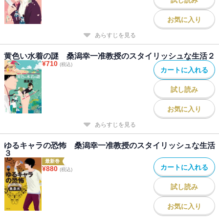
お気に入り
あらすじを見る
黄色い水着の謎 桑潟幸一准教授のスタイリッシュな生活２
¥
710
(税込)
カートに入れる
試し読み
お気に入り
あらすじを見る
ゆるキャラの恐怖 桑潟幸一准教授のスタイリッシュな生活
３
最新巻
カートに入れる
¥
880
(税込)
試し読み
お気に入り