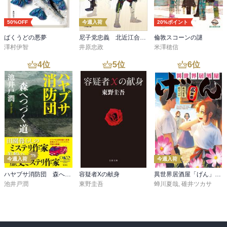
結構な準備をして臨んだわけだが……

50%OFF
今週入荷
20%ポイント
やはり脱力と韜晦のため、まじめに分析・考察する気も失せた。感
想は一言で。詳細メモは非公開メモに。

ばくうどの悪夢
尼子党忠義 北近江合戦心得〈八〉
倫敦スコーンの謎
澤村伊智
井原忠政
米澤穂信
「ゆるキャラの恐怖」

4
位
5
位
6
位
みうらじゅんがマジに出てきて笑った。

（奥泉→いとうせいこう→みうらじゅん。）

コスプレオタクのカミ。

「地下迷宮の幻影」

マジヤバイ領域に踏み込む？　と思いきや。

キノコって奥泉っぽいよね。

モンジの長広舌を聞いて笑っちゃう感性が、作者と読者に備わって
今週入荷
今週入荷
いること自体が、奥泉ら現代文学作家がことあるごとにユーモアを
重視している結果だと思う。

ハヤブサ消防団 森へつづく道
容疑者Xの献身
異世界居酒屋「げん」三杯目
オオマジメを脱構築するポストモダンの勢力。
池井戸潤
東野圭吾
蝉川夏哉
,
碓井ツカサ