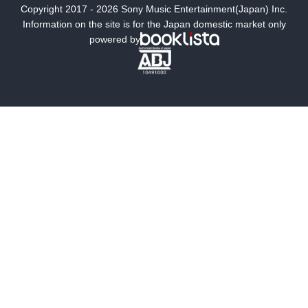
Copyright 2017 - 2026 Sony Music Entertainment(Japan) Inc.
ミステリー
SF
Information on the site is for the Japan domestic market only
powered by
歴史・時代小説
文学
雑誌
グラビア写真集
ボーイズラブ
ティーンズラブ
人文・思想・歴史
社会・政治・法律
ビジネス・経済
サイエンス・テクノロジー
コンピュータ・情報
くらし・家庭
料理・酒
ファッション・美容・ダイエット
ホビー&カルチャー
スポーツ・アウトドア
地図・ガイド
エンターテイメント