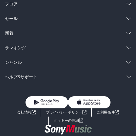
フロア
総合
コミック
セール
ラノベ
小説
総合
コミック
新着
雑誌・グラビア
ビジネス・実用
ラノベ
小説
総合
コミック
ランキング
BL・TL
雑誌・グラビア
ビジネス・実用
ラノベ
小説
総合
コミック
ジャンル
BL・TL
雑誌・グラビア
ビジネス・実用
ラノベ
小説
コミック
男性コミック
ヘルプ&サポート
BL・TL
雑誌・グラビア
ビジネス・実用
女性コミック
コミック誌
初めての方へ
ヘルプ
BL・TL
ライトノベル
男子向けラノベ
よくあるご質問
お問い合わせ
会社情報
プライバシーポリシー
ご利用条件
女子向けラノベ
小説
利用規約
クッキーの詳細
国内小説
海外小説