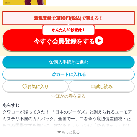
380
新規登録で
円(税込)で買える！
かんたん30秒登録！
今すぐ会員登録をする
購入手続きに進む
カートに入れる
お気に入り
試し読み
ほかの巻を見る
あらすじ
クワコーが帰ってきた！ 「日本のジーヴズ」と讃えられるユーモア
ミステリ不屈のカムバック。全国で一、二を争う底辺偏差値校・た
らちね国際大学を舞台に、次なるミッションは「ゆるキャラ」だ！
もっと見る