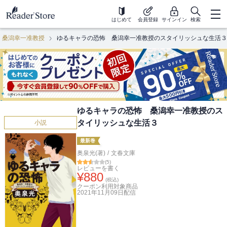
はじめて
会員登録
サインイン
検索
桑潟幸一准教授
ゆるキャラの恐怖 桑潟幸一准教授のスタイリッシュな生活３
ゆるキャラの恐怖 桑潟幸一准教授のス
タイリッシュな生活３
小説
最新巻
奥泉光(著)
/
文春文庫
(
5
)
レビューを書く
¥
880
(税込)
クーポン利用対象商品
2021年11月09日
配信