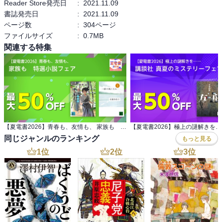
Reader Store発売日
:
2021.11.09
れ……。

書誌発売日
:
2021.11.09
野蛮な政治って文化や教育をないがしろにするからなぁ。科博の維
・

ページ数
:
304ページ
持費がクラファンで万博に税金追加投入って国やもん。一億総クワ
１（０？）作目「モーダルな事象」はブクログ登録以前なので、記
ファイルサイズ
:
0.7MB
コーな笑えない国
述なし。

関連する特集
２（１？）作目「スタイリッシュな生活１」では以下のように書い
た。

・

「モーダルな事象」は結構重い小説だったが、今作は表紙カバーに
偽りなし、お気楽小説。

ミステリとしてはメタを使わずしっかりしているが、いかんせん登
場人物の少なさから容易に真相を推測できる。

【夏電書2026】青春も、友情も、 家族も 特選小説フェア
わかりやすくてドラマ向き。

同じジャンルのランキング
だが面白いのはやはり奥泉さん独特の会話劇だ。

もっと見る
・

1
位
2
位
3
位
３（２？）作目「スタイリッシュな生活２」は読んだつもり（？）
だが、感想を書いていない……無念。

・

で４（３？）作目「スタイリッシュな生活３」文庫化２０２１を、
読んでみた。

という、以上前置き。
