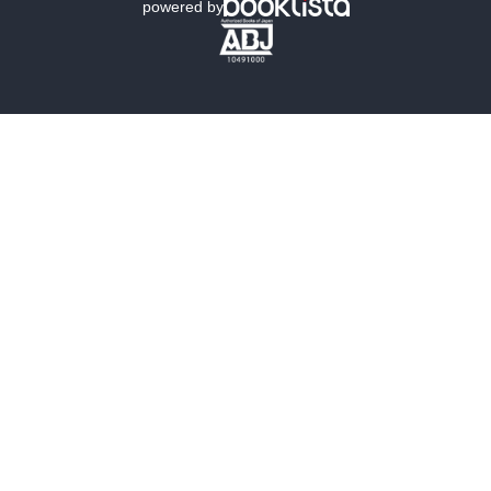
powered by
つか、

歴史・時代小説
文学
年齢は？いくつなんだ「みぞれ」ちゃん？

虫が苦手なのに、

雑誌
グラビア写真集
「ひまり」に付き合って虫取り！

で、

ボーイズラブ
ティーンズラブ
勢い余って頭壊しちゃったところを「やくも」ちゃんの見られてし
まう！

人文・思想・歴史
社会・政治・法律
しかし、

なんでＴＡＭＡＧＯなんだ？

ビジネス・経済
サイエンス・テクノロジー
コンピュータ・情報
くらし・家庭
第７話・友達というか研究対象！

「やくも」ちゃんが、

料理・酒
ファッション・美容・ダイエット
「みぞれ」ちゃんを不思議がってる！

当たり前だ！

で、

ホビー&カルチャー
スポーツ・アウトドア
「みぞれ」ちゃんが一発芸を披露して場を盛り上げようとするが、

怖い。。。

地図・ガイド
エンターテイメント
でも、

不思議っこなめがねっ子「やくも」ちゃん目がキラキラ！

芸術・アート
映画・音楽・演劇