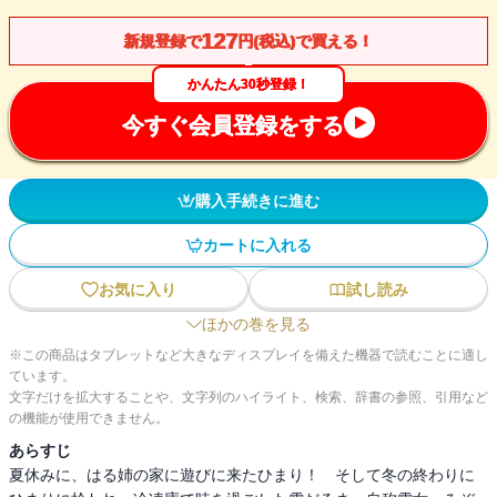
127
新規登録で
円(税込)で買える！
かんたん30秒登録！
今すぐ会員登録をする
購入手続きに進む
カートに入れる
お気に入り
試し読み
ほかの巻を見る
※この商品はタブレットなど大きなディスプレイを備えた機器で読むことに適し
ています。
文字だけを拡大することや、文字列のハイライト、検索、辞書の参照、引用など
の機能が使用できません。
あらすじ
夏休みに、はる姉の家に遊びに来たひまり！ そして冬の終わりに