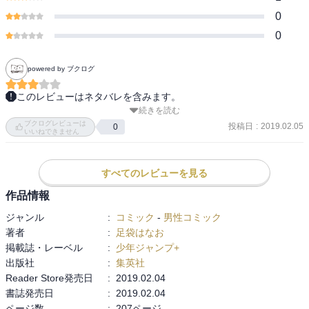
0
0
powered by ブクログ
このレビューはネタバレを含みます。
続きを読む
そうなんです！

ブクログレビューは
最初は読みきりで３話だけ連載してたんですが、

投稿日
:
2019.02.05
0
いいねできません
あまりのおもしろさに連載が決定したパターンのやつ！

１巻はギャグです！

が、

すべてのレビューを見る
２巻からはちょっと方向性が変わるかな？

作品情報
ライバルはきっとスライムライフ？

ジャンル
:
コミック
-
男性コミック
でも、

著者
:
足袋はなお
かぐりんはみぞれ推し！

掲載誌・レーベル
:
少年ジャンプ+
出版社
:
集英社
Reader Store発売日
:
2019.02.04
第１話・みぞれちゃん登場！

書誌発売日
:
2019.02.04
こはるさんこと、

ページ数
:
207ページ
「はる姉」のおっさん兄貴の娘さん「ひまり」ちゃんは、
