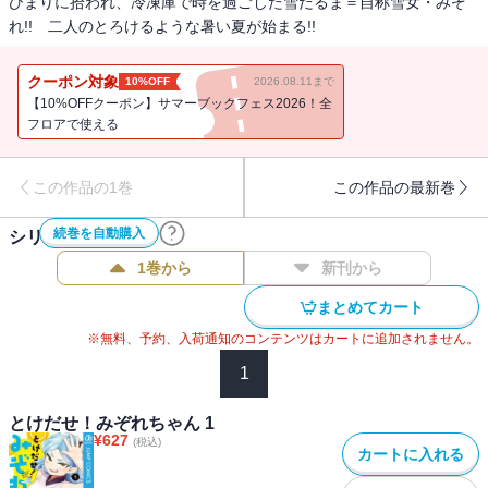
ひまりに拾われ、冷凍庫で時を過ごした雪だるま＝自称雪女・みぞ
れ!! 二人のとろけるような暑い夏が始まる!!
クーポン対象
10%OFF
2026.08.11まで
【10%OFFクーポン】サマーブックフェス2026！全
フロアで使える
この作品の1巻
この作品の最新巻
続巻を自動購入
シリーズ作品(
6
件)
1巻から
新刊から
まとめてカート
※無料、予約、入荷通知のコンテンツはカートに追加されません。
1
とけだせ！みぞれちゃん 1
¥
627
(税込)
カートに入れる