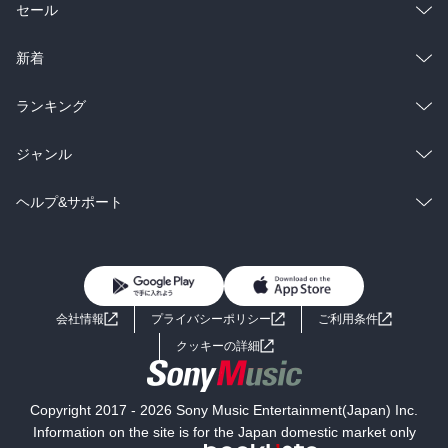
断熱材で作った服を着て夏のお昼に遊ぶ雪女！

総合
コミック
セール
そこまでして夏を制したいか？

ちなみに、

ラノベ
小説
総合
コミック
新着
オチなんですけど、

「みぞれ」ちゃんだったからよかったけど、

雑誌・グラビア
ビジネス・実用
ラノベ
小説
総合
コミック
ランキング
「ひまり」だったら死んでるぞ！

BL・TL
雑誌・グラビア
ビジネス・実用
ラノベ
小説
総合
コミック
ジャンル
第５話・お仕事？！

BL・TL
雑誌・グラビア
ビジネス・実用
ラノベ
小説
コミック
男性コミック
ヘルプ&サポート
「はる姉」は運送業！

女の子が大変でしょうに！

BL・TL
雑誌・グラビア
ビジネス・実用
女性コミック
コミック誌
と、

初めての方へ
ヘルプ
いうことで「みぞれ」ちゃんもお手伝い！

BL・TL
で、

ライトノベル
男子向けラノベ
よくあるご質問
お問い合わせ
ゆあさ屋のやくもちゃん登場！

会社情報
プライバシーポリシー
ご利用条件
めがねっ子のかわいいこ！

女子向けラノベ
小説
利用規約
クッキーの詳細
国内小説
海外小説
第６話・虫。。。

Copyright 2017 - 2026 Sony Music Entertainment(Japan) Inc.
やはりか、

ミステリー
SF
Information on the site is for the Japan domestic market only
やはり「みぞれ」ちゃんも女の子？
