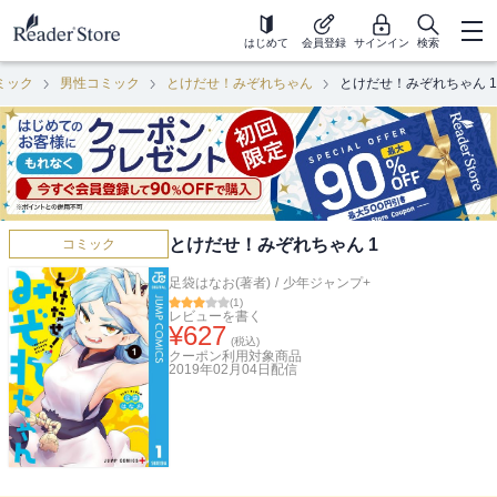
はじめて
会員登録
サインイン
検索
ミック
男性コミック
とけだせ！みぞれちゃん
とけだせ！みぞれちゃん 1
とけだせ！みぞれちゃん 1
コミック
足袋はなお(著者)
/
少年ジャンプ+
(
1
)
レビューを書く
¥
627
(税込)
クーポン利用対象商品
2019年02月04日
配信