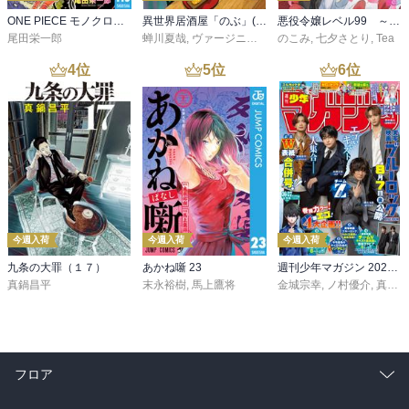
ONE PIECE モノクロ版 115
異世界居酒屋「のぶ」(22)
悪役令嬢レベル99 ～私は裏ボスですが魔王ではありません～ その６
第２話・猟奇殺人事件を模索するひまり

尾田栄一郎
蝉川夏哉
,
ヴァージニア二等兵
のこみ
,
転
,
七夕さとり
,
Tea
つか、

4
位
5
位
6
位
「みぞれ」ちゃん軟体だなって思ったけど、

そもそも関節とか骨とかどうなってるんでしょう？

で、

最後のコマの「ひまり」ちゃんの顔が好き！

第３話・みぞれ氷

かき氷を、

自らの肉体で作る「みぞれ」ちゃん！

今週入荷
今週入荷
今週入荷
食べたら霊力が宿りそうなんでぜひぜひ食べたいかぐりんです！

九条の大罪（１７）
あかね噺 23
週刊少年マガジン 2026年36・37号[2026年8月5日発売]
と、

真鍋昌平
末永裕樹
,
馬上鷹将
金城宗幸
,
ノ村優介
,
真島ヒロ
雪女が鍋くってるぞ。。。

しかもみぞれ鍋！

溶ろけるほど美味いらしいぞ！

フロア
第４話・新装備
