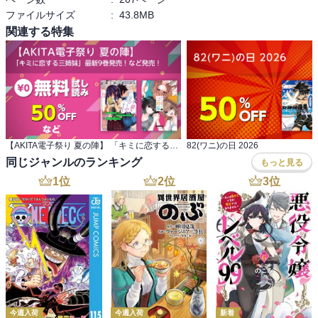
ファイルサイズ
:
43.8MB
長期休暇の冬休みとか夏休みは「はる姉」のところにお泊りするん
です！

関連する特集
冬に雪だるまを冷凍庫に閉まっておいたんだな。

で、

夏にまた来たから冬に閉まっておいた雪だるまを冷凍庫からだして
みたら、

人間？

そうです！

【AKITA電子祭り 夏の陣】 「キミに恋する三姉妹」最新9巻発売！など発売！
82(ワニ)の日 2026
冬に拾った雪だるまは妖怪雪女の「みぞれ」ちゃんだったんです！

同じジャンルのランキング
もっと見る
しかし、

1
位
2
位
3
位
夏にゆきだるまって。。。

真昼のヴァンパイアなみに厳しくないか？

消滅というか、溶けちゃうんじゃないか？

って、

溶けてるし。。。

「ひまり」ちゃんと、

「みぞれ」ちゃんの夏を楽しむマンガの開幕です！

今週入荷
今週入荷
新着