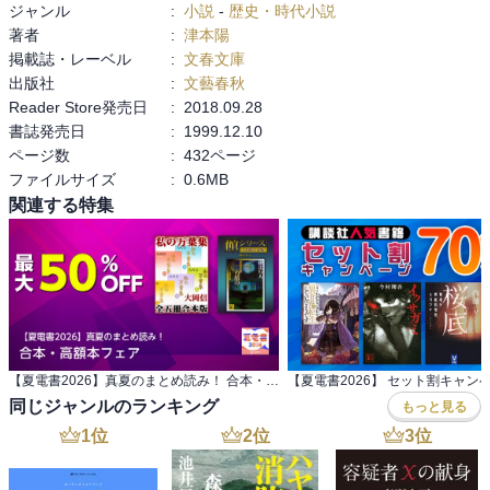
ジャンル
:
小説
-
歴史・時代小説
「夢のまた夢 三」津本陽著、文春文庫、1996.01.10

著者
:
津本陽
「夢のまた夢 四」津本陽著、文春文庫、1996.02.10

掲載誌・レーベル
:
文春文庫
「夢のまた夢 五」津本陽著、文春文庫、1996.02.10
出版社
:
文藝春秋
Reader Store発売日
:
2018.09.28
書誌発売日
:
1999.12.10
ページ数
:
432ページ
ファイルサイズ
:
0.6MB
関連する特集
【夏電書2026】真夏のまとめ読み！ 合本・高額本フェア
【夏電書2026】 セット割キャン
同じジャンルのランキング
もっと見る
1
位
2
位
3
位