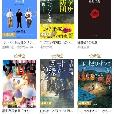
今週入荷
今週入荷
【イベント応募シリアルコード付】池田匡志出演・オーディオフォトブック「あの日」SPECIAL EDITION（音声／動画付）
ハヤブサ消防団 森へつづく道
容疑者Xの献身
池田匡志
,
七寒六温
,
konoko58
池井戸潤
,
村崎キコ
東野圭吾
4
位
5
位
6
位
今週入荷
今週入荷
今週入荷
異世界居酒屋「げん」三杯目
おれは一万石 ： 38 因縁の賊
山に抱かれた家 けもの道