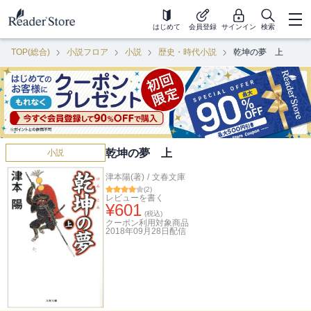
はじめて
会員登録
サインイン
検索
TOP(総合)
小説フロア
小説
歴史・時代小説
乾坤の夢 上
乾坤の夢 上
小説
津本陽(著)
/
文春文庫
(
2
)
レビューを書く
¥
601
(税込)
クーポン利用対象商品
2018年09月28日
配信