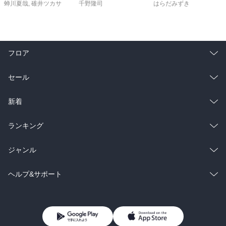
蝉川夏哉
,
碓井ツカサ
千野隆司
はらだみずき
フロア
総合
コミック
セール
ラノベ
小説
総合
コミック
新着
雑誌・グラビア
ビジネス・実用
ラノベ
小説
総合
コミック
ランキング
BL・TL
雑誌・グラビア
ビジネス・実用
ラノベ
小説
総合
コミック
ジャンル
BL・TL
雑誌・グラビア
ビジネス・実用
ラノベ
小説
コミック
男性コミック
ヘルプ&サポート
BL・TL
雑誌・グラビア
ビジネス・実用
女性コミック
コミック誌
初めての方へ
ヘルプ
BL・TL
ライトノベル
男子向けラノベ
よくあるご質問
お問い合わせ