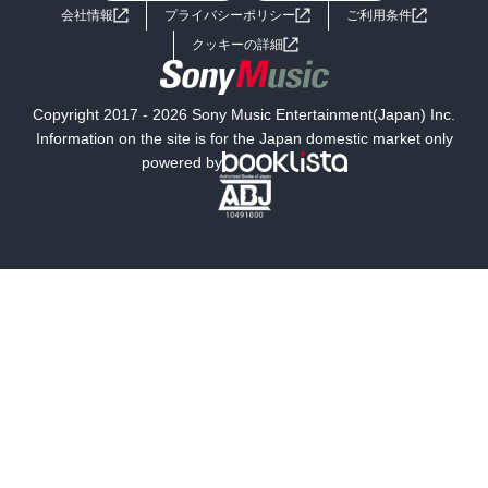
会社情報
プライバシーポリシー
ご利用条件
女子向けラノベ
小説
利用規約
クッキーの詳細
国内小説
海外小説
Copyright 2017 - 2026 Sony Music Entertainment(Japan) Inc.
ミステリー
SF
Information on the site is for the Japan domestic market only
powered by
歴史・時代小説
文学
雑誌
グラビア写真集
ボーイズラブ
ティーンズラブ
人文・思想・歴史
社会・政治・法律
ビジネス・経済
サイエンス・テクノロジー
コンピュータ・情報
くらし・家庭
料理・酒
ファッション・美容・ダイエット