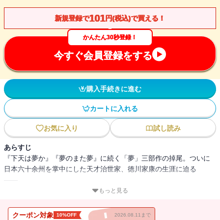
101
新規登録で
円(税込)で買える！
かんたん30秒登録！
今すぐ会員登録をする
購入手続きに進む
カートに入れる
お気に入り
試し読み
あらすじ
『下天は夢か』『夢のまた夢』に続く「夢」三部作の掉尾。ついに
日本六十余州を掌中にした天才治世家、徳川家康の生涯に迫る
――。
もっと見る
慶長三年八月、豊臣秀吉薨去の時、朝鮮に残留する日本軍は六万五
千人。家康は秀吉の死を伏せたまま、全軍撤退させようと手だてを
クーポン対象
10%OFF
2026.08.11まで