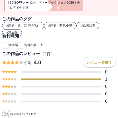
講じるのだった。無事帰朝した大名たちの間に起こる対立を利用し
【10%OFFクーポン】サマーブックフェス2026！全
て、次第に勢力をのばす家康。戦機を待つ野戦の名将は、ついに五
フロアで使える
十九年の生涯を賭けた大博打に出る。津本版徳川家康の壮大なる幕
この作品のタグ
開け。
#
歴史小説（江戸時代）
#
歴史・時代小説
#
戦国武将
#
津本陽
新刊通知
津本陽
乾坤の夢 上
この作品のレビュー
（
2
件）
4.0
レビューを書く
平均
0
1
0
0
0
powered by ブクログ