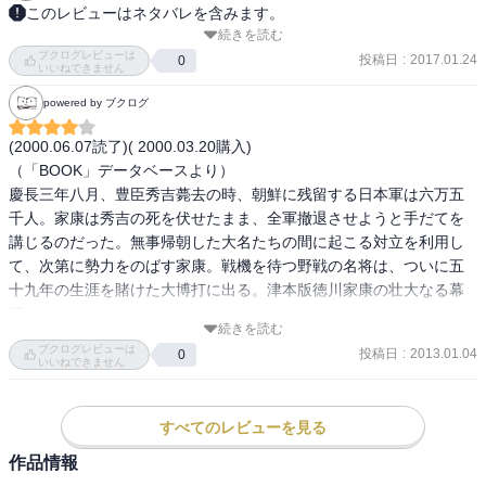
このレビューはネタバレを含みます。
続きを読む
徳川政権成立を描く歴史小説。上中下巻中の上巻。秀吉死去に伴う
ブクログレビューは
朝鮮出兵軍の撤退から関ヶ原終結まで。◇家康目線でないのは拍子
投稿日
:
2017.01.24
0
いいねできません
抜け。其れ以外特記すべき事項なし。
powered by ブクログ
(2000.06.07読了)( 2000.03.20購入)

（「BOOK」データベースより）

慶長三年八月、豊臣秀吉薨去の時、朝鮮に残留する日本軍は六万五
千人。家康は秀吉の死を伏せたまま、全軍撤退させようと手だてを
講じるのだった。無事帰朝した大名たちの間に起こる対立を利用し
て、次第に勢力をのばす家康。戦機を待つ野戦の名将は、ついに五
十九年の生涯を賭けた大博打に出る。津本版徳川家康の壮大なる幕
開け。

続きを読む
ブクログレビューは
投稿日
:
2013.01.04
0
☆津本陽さんの本(既読)

いいねできません
「下天は夢か 一」津本陽著、講談社文庫、1992.06.15

「下天は夢か 四」津本陽著、講談社文庫、1992.07.15

すべてのレビューを見る
「下天は夢か 信長私記」津本陽著、新潮文庫、1994.09.01

「夢のまた夢 一」津本陽著、文春文庫、1996.01.10

作品情報
「夢のまた夢 二」津本陽著、文春文庫、1996.01.10
