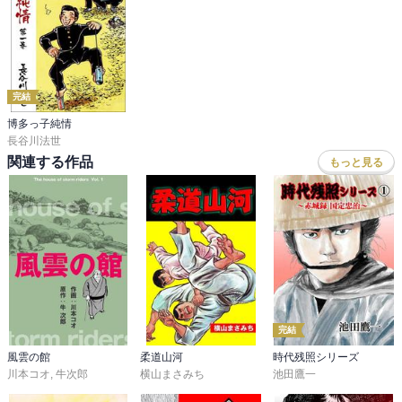
完結
博多っ子純情
長谷川法世
関連する作品
もっと見る
完結
風雲の館
柔道山河
時代残照シリーズ
川本コオ
,
牛次郎
横山まさみち
池田鷹一