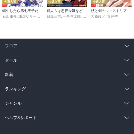
今週入荷
今週入荷
今週入荷
転生したら第七王子だったので、気ままに魔術を極めます（２４）
町人Ａは悪役令嬢をどうしても救いたい ～どぶと空と氷の姫君～１０【電子書店共通特典イラスト付】
杖と剣のウィストリア（１６）
石沢庸介
,
謙虚なサークル
,
メル。
目黒三吉
,
一色孝太郎
,
Parum
大森藤ノ
,
青井聖
フロア
総合
コミック
セール
ラノベ
小説
総合
コミック
新着
雑誌・グラビア
ビジネス・実用
ラノベ
小説
総合
コミック
ランキング
BL・TL
雑誌・グラビア
ビジネス・実用
ラノベ
小説
総合
コミック
ジャンル
BL・TL
雑誌・グラビア
ビジネス・実用
ラノベ
小説
コミック
男性コミック
ヘルプ&サポート
BL・TL
雑誌・グラビア
ビジネス・実用
女性コミック
コミック誌
初めての方へ
ヘルプ