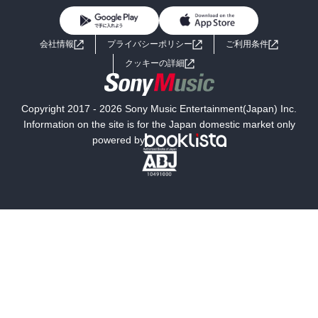
BL・TL
ライトノベル
男子向けラノベ
よくあるご質問
お問い合わせ
会社情報
プライバシーポリシー
ご利用条件
女子向けラノベ
小説
利用規約
クッキーの詳細
国内小説
海外小説
Copyright 2017 - 2026 Sony Music Entertainment(Japan) Inc.
ミステリー
SF
Information on the site is for the Japan domestic market only
powered by
歴史・時代小説
文学
雑誌
グラビア写真集
ボーイズラブ
ティーンズラブ
人文・思想・歴史
社会・政治・法律
ビジネス・経済
サイエンス・テクノロジー