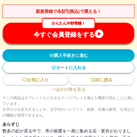
44
新規登録で
円(税込)で買える！
かんたん30秒登録！
今すぐ会員登録をする
購入手続きに進む
カートに入れる
お気に入り
試し読み
ほかの巻を見る
※この商品はタブレットなど大きなディスプレイを備えた機器で読むことに適し
ています。
文字だけを拡大することや、文字列のハイライト、検索、辞書の参照、引用など
の機能が使用できません。
あらすじ
数多の妃が居る中で、帝の寵愛を一身に集める后・更衣がおりまし