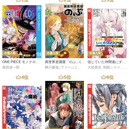
今週入荷
今週入荷
今週入荷
ONE PIECE モノクロ版 115
異世界居酒屋「のぶ」(22)
信じていた仲間達にダンジョン奥地で殺されかけたがギフト『無限ガチャ』でレベル９９９９の仲間達を手に入れて元パーティーメンバーと世界に復讐＆『ざまぁ！』します！（２３）
尾田栄一郎
蝉川夏哉
,
ヴァージニア二等兵
大前貴史
,
転
,
明鏡シスイ
,
ｔｅ
4
位
5
位
6
位