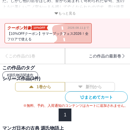
た。しかし他の后をはじめ、皆から妬まれて苛められた挙句、玉の
ように美しい二ノ宮お一人を残して亡くなられたのです。帝は後見
のない皇子を臣籍に下して、源の姓を与えました。以後この皇子
もっと見る
は、光源氏と呼ばれることに・・・。やがて光源氏は姫君葵の上と
結婚するのですが、心の中では藤壺の宮を慕い、やがてこの想いは
クーポン対象
10%OFF
2026.08.11まで
苦しい恋へと・・・・・・。
【10%OFFクーポン】サマーブックフェス2026！全
フロアで使える
この作品の1巻
この作品の最新巻
この作品のタグ
#
源氏物語関連作
シリーズ作品(
3
件)
1巻から
新刊から
まとめてカート
※無料、予約、入荷通知のコンテンツはカートに追加されません。
1
マンガ日本の古典 源氏物語上