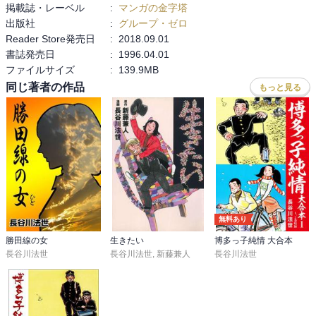
掲載誌・レーベル
:
マンガの金字塔
出版社
:
グループ・ゼロ
それなりの年齢でまんがで源氏物語を読むのならば、やはり大和和
Reader Store発売日
:
2018.09.01
紀さんが素晴らしい作品を残しているので、解釈的にもそちらのほ
書誌発売日
:
1996.04.01
うが良いかな～というのが正直な感想です。
ファイルサイズ
:
139.9MB
同じ著者の作品
もっと見る
無料あり
勝田線の女
生きたい
博多っ子純情 大合本
長谷川法世
長谷川法世
,
新藤兼人
長谷川法世