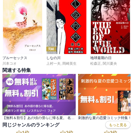
完結
ブルーセックス
しなの川
地球最期の日
川本コオ
上村一夫
,
岡崎英生
松森正
,
関川夏央
関連する特集
【無料＆割引】あの頃の僕らに帰る夏。 名作マンガ 帰省（ノスタルジー）フェア
刺激的な夏の恋愛コミック特集！
同じジャンルのランキング
もっと見る
1
位
2
位
3
位