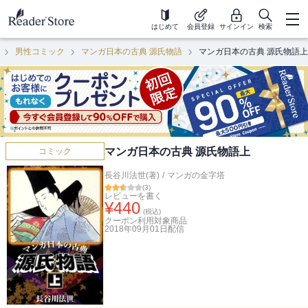
はじめて
会員登録
サインイン
検索
男性コミック
マンガ日本の古典 源氏物語
マンガ日本の古典 源氏物語上
マンガ日本の古典 源氏物語上
コミック
長谷川法世(著)
/
マンガの金字塔
(
3
)
レビューを書く
¥
440
(税込)
クーポン利用対象商品
2018年09月01日
配信