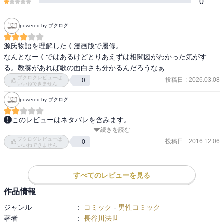
0
powered by ブクログ
源氏物語を理解したく漫画版で履修。

なんとなーくではあるけどとりあえずは相関図がわかった気がす
る。教養があれば歌の面白さも分かるんだろうなぁ
ブクログレビューは
投稿日
:
2026.03.08
0
いいねできません
powered by ブクログ
このレビューはネタバレを含みます。
続きを読む
長谷川法世さんによるマンガ化シリーズの全３巻の１巻です。

ブクログレビューは
収録は『桐壺』から『明石』まで。

投稿日
:
2016.12.06
0
いいねできません
少年少女向けだからなのか、長編恋愛小説なのに恋愛要素がサラっ
と描かれすぎていて、面白さはありませんでした。

すべてのレビューを見る
作品情報
登場人物の絵が源氏物語絵巻的なので、そのあたりもなじめないか
ジャンル
:
コミック
-
男性コミック
も…。

著者
:
長谷川法世
源氏に全く魅力がないのが致命的！
