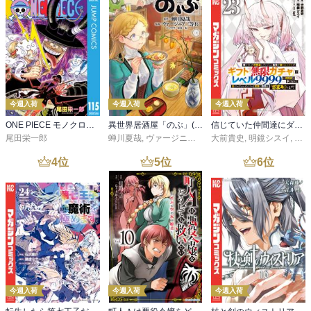
今週入荷
今週入荷
今週入荷
ONE PIECE モノクロ版 115
異世界居酒屋「のぶ」(22)
信じていた仲間達にダンジョン奥地で殺されかけたがギフト『無限ガチャ』でレベル９９９９の仲間達を手に入れて元パーティーメンバーと世界に復讐＆『ざまぁ！』します！（２３）
尾田栄一郎
蝉川夏哉
,
ヴァージニア二等兵
大前貴史
,
転
,
明鏡シスイ
,
ｔｅ
4
位
5
位
6
位
今週入荷
今週入荷
今週入荷