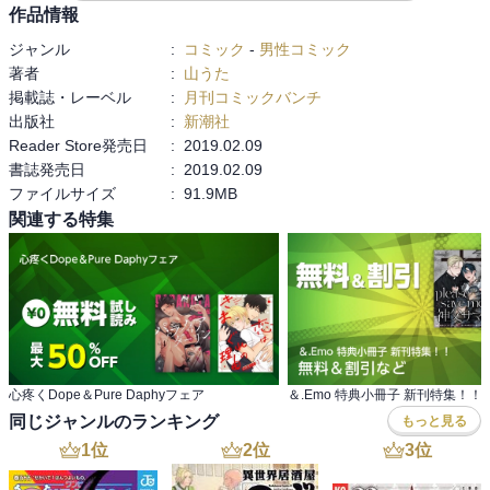
ね。二人とも素直そうだし気があったのかな。
作品情報
ジャンル
:
コミック
-
男性コミック
著者
:
山うた
掲載誌・レーベル
:
月刊コミックバンチ
出版社
:
新潮社
Reader Store発売日
:
2019.02.09
書誌発売日
:
2019.02.09
ファイルサイズ
:
91.9MB
関連する特集
心疼くDope＆Pure Daphyフェア
同じジャンルのランキング
もっと見る
1
位
2
位
3
位