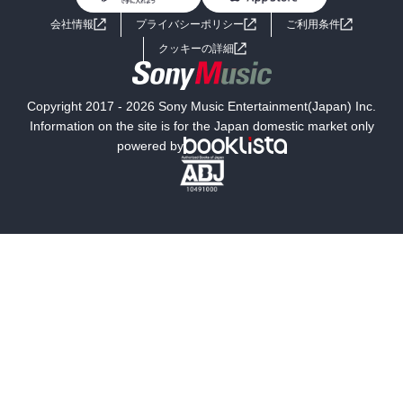
ライトノベル
男子向けラノベ
よくあるご質問
お問い合わせ
会社情報
プライバシーポリシー
ご利用条件
女子向けラノベ
小説
利用規約
クッキーの詳細
国内小説
海外小説
Copyright 2017 - 2026 Sony Music Entertainment(Japan) Inc.
ミステリー
SF
Information on the site is for the Japan domestic market only
powered by
歴史・時代小説
文学
雑誌
グラビア写真集
ボーイズラブ
ティーンズラブ
人文・思想・歴史
社会・政治・法律
ビジネス・経済
サイエンス・テクノロジー
コンピュータ・情報
くらし・家庭