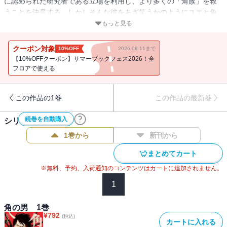
に認められた研究者である立場を利用し、より多くの「角族」を救
うことを決意する。しかしそんな彼をあざ笑うかのようにユエと角
族に次々と苦難が降りかかる。それでも「少しでも多くの命
もっと見る
を……」とあがくユエに、ジャオ達 角族は……。『兎が二匹』の実
力派作家 山うたが描く、苦しくて切ない友情の物語、堂々完結！
クーポン対象
10%OFF
2026.08.11まで
【10%OFFクーポン】サマーブックフェス2026！全
フロアで使える
この作品の1巻
この作品の最新巻
続巻を自動購入
シリーズ作品(
2
件)
1巻から
新刊から
まとめてカート
※無料、予約、入荷通知のコンテンツはカートに追加されません。
1
角の男 1巻
¥
792
(税込)
カートに入れる