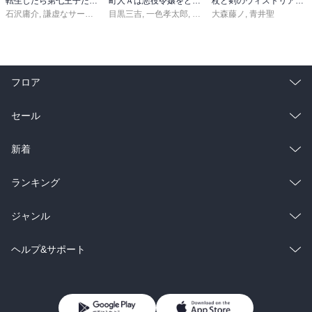
転生したら第七王子だったので、気ままに魔術を極めます（２４）
町人Ａは悪役令嬢をどうしても救いたい ～どぶと空と氷の姫君～１０【電子書店共通特典イラスト付】
杖と剣のウィストリア（１６）
石沢庸介
,
謙虚なサークル
,
メル。
目黒三吉
,
一色孝太郎
,
Parum
大森藤ノ
,
青井聖
フロア
総合
コミック
セール
ラノベ
小説
総合
コミック
新着
雑誌・グラビア
ビジネス・実用
ラノベ
小説
総合
コミック
ランキング
BL・TL
雑誌・グラビア
ビジネス・実用
ラノベ
小説
総合
コミック
ジャンル
BL・TL
雑誌・グラビア
ビジネス・実用
ラノベ
小説
コミック
男性コミック
ヘルプ&サポート
BL・TL
雑誌・グラビア
ビジネス・実用
女性コミック
コミック誌
初めての方へ
ヘルプ
BL・TL