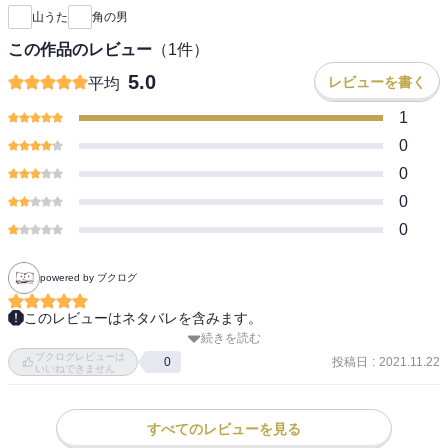
山うた
角の男
この作品のレビュー
（
1
件）
5.0
レビューを書く
平均
1
0
0
0
0
powered by ブクログ
このレビューはネタバレを含みます。
続きを読む
がむしゃらにがんばるユエが切ない。無実の罪で無抵抗で捕まった
ブクログレビューは
のって、無理しないと守れないけど、状況的にいつまでも守れない
投稿日
:
2021.11.22
0
いいねできません
とはわかってたってことかな…罪悪感にふりまわされてたのかな。
最後はジャオといい関係になれて良かった。

飛行機じゃなくて飛行船ができたのか～。フーは若い人と結婚した
すべてのレビューを見る