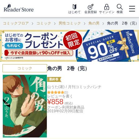
はじめて
会員登録
サインイン
検索
コミックフロア
コミック
男性コミック
角の男
角の男 2巻（完）
角の男 2巻（完）
コミック
最終巻
山うた(著)
/
月刊コミックバンチ
(
1
)
レビューを書く
¥
858
(税込)
クーポン利用対象商品
2019年02月09日
配信