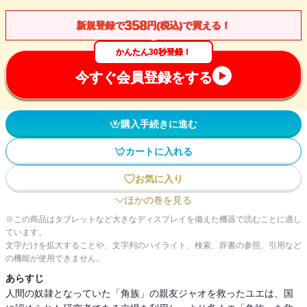
358
新規登録で
円(税込)で買える！
かんたん30秒登録！
今すぐ会員登録をする
購入手続きに進む
カートに入れる
お気に入り
ほかの巻を見る
※この商品はタブレットなど大きなディスプレイを備えた機器で読むことに適し
ています。
文字だけを拡大することや、文字列のハイライト、検索、辞書の参照、引用など
の機能が使用できません。
あらすじ
人間の奴隷となっていた「角族」の親友ジャオを救ったユエは、国