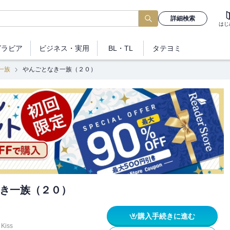
詳細検索
はじ
グラビア
ビジネス
・実用
BL・TL
タテヨミ
一族
やんごとなき一族（２０）
き一族（２０）
購入手続きに進む
Kiss