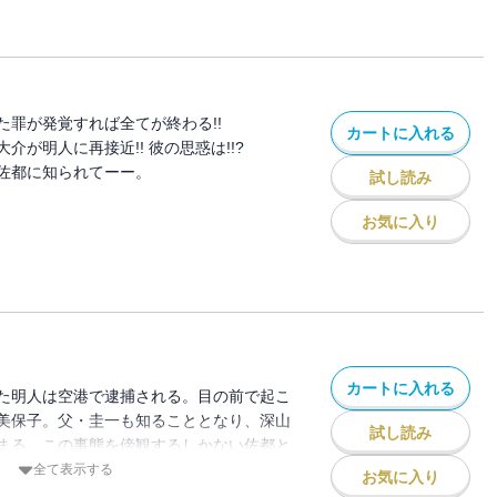
た罪が発覚すれば全てが終わる!!
カートに入れる
介が明人に再接近!! 彼の思惑は!!?
佐都に知られてーー。
試し読み
お気に入り
カートに入れる
た明人は空港で逮捕される。目の前で起こ
美保子。父・圭一も知ることとなり、深山
試し読み
まる。この事態を傍観するしかない佐都と
救えるのは二人だけ。葛藤の中、佐都は
全て表示する
お気に入り