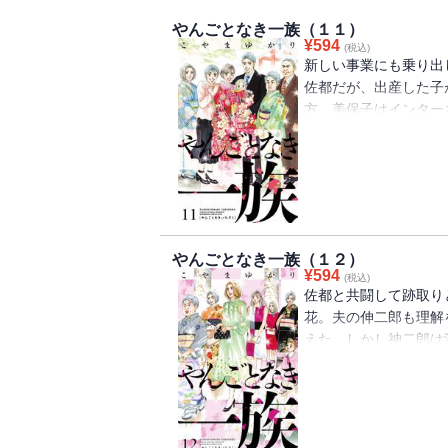
やんごとなき一族（１１）
¥
594
(税込)
新しい事業にも乗り出
佐都だが、出産した子
方、美保子はインター
を購入し、望んでいた
のために男の子を産む
を始める。しかし理不
て……。
やんごとなき一族（１２）
¥
594
(税込)
佐都と共闘して跡取り
花。夫の伸二郎も理解
えた。しかし神二郎は
ていた。そして有紗の
一に知られぬ前に事を