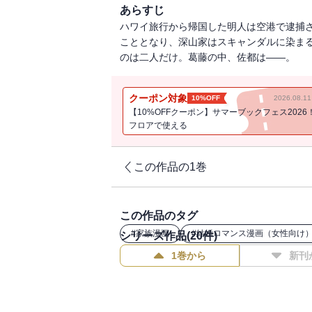
あらすじ
ハワイ旅行から帰国した明人は空港で逮捕
こととなり、深山家はスキャンダルに染ま
のは二人だけ。葛藤の中、佐都は――。
クーポン対象
10%OFF
2026.08.
【10%OFFクーポン】サマーブックフェス2026
フロアで使える
この作品の1巻
この作品のタグ
#
家族漫画
#
結婚ロマンス漫画（女性向け
シリーズ作品(
20
件)
1巻から
新刊