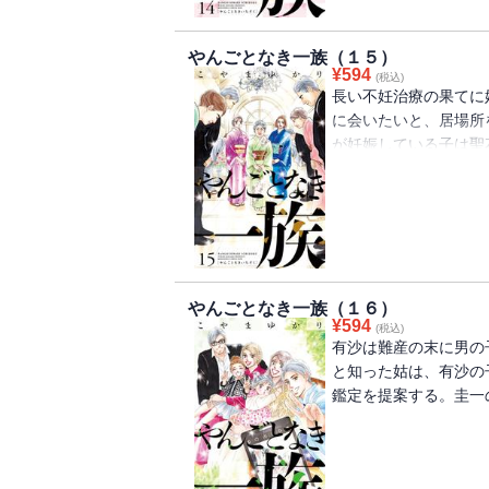
やんごとなき一族（１５）
¥
594
(税込)
長い不妊治療の果てに
に会いたいと、居場所
が妊娠している子は聖
けが知るこの秘密は絶
のことを疑いはじめて
やんごとなき一族（１６）
¥
594
(税込)
有沙は難産の末に男の
と知った姑は、有沙の
鑑定を提案する。圭一