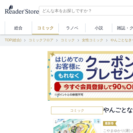
総合
コミック
ラノベ
小説
雑誌・
TOP(総合)
コミックフロア
コミック
女性コミック
やんごとなき
やんごとな
コミック
最新巻
こやまゆかり(著)
/