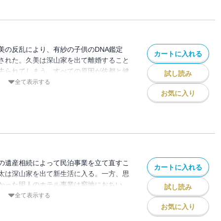
美の反乱により、有紗の子供のDNA鑑定
カートに入れる
された。久美は深山家を出て離婚すること
去られてしまう。すべての原因が佐都と健
試し読み
圭一は美保子たちの提案も受け、佐都と健
全て表示する
る。そしてさらなる異変が!?
お気に入り
の遺産相続によって民泊事業を立て直すこ
カートに入れる
太は深山家を出て新生活に入る。一方、思
かった明人のホテル事業は窮地におちい
試し読み
「無償では大介のサロンはホテルに入れな
全て表示する
美保子を脅迫してこの危機を乗り越えよう
お気に入り
相続した別荘の維持に悩んでいた――。