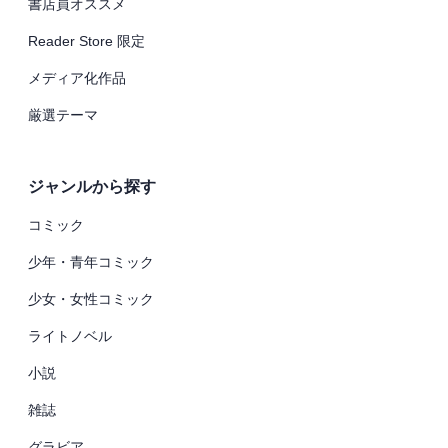
書店員オススメ
Reader Store 限定
メディア化作品
厳選テーマ
ジャンルから探す
コミック
少年・青年コミック
少女・女性コミック
ライトノベル
小説
雑誌
グラビア