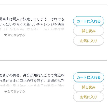
期当主は明人に決定してしまう。それでも
カートに入れる
いっぱいやろうと新しいチャレンジを決意
主人になるために突き進む。そんな美保子
試し読み
人は危険な手段を取ることに…。美保子は
全て表示する
、佐都の立場はますます悪くなる。事業立
お気に入り
か？
まさかの再会。身分が知れたことで脅迫を
カートに入れる
れるがままに口止め料を渡す。周囲の批判
は軌道に乗り始めるが八寿子お婆様が倒れ
試し読み
専念するよう命じられる。一方、明人は遺
全て表示する
、遂に悪の一線を越えてしまう。
お気に入り