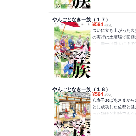
やんごとなき一族（１７）
¥
594
(税込)
ついに立ち上がった久
の実行は土壇場で回避
に。圭一は愛人にまで
太にあることを知った
太を深山家から追放す
やんごとなき一族（１８）
¥
594
(税込)
八寿子おばあさまから
とに成功した佐都と健
った額ほど相続できな
る。明人は弟・大介に
い」と告げる。大介は
とする。さらに久美は