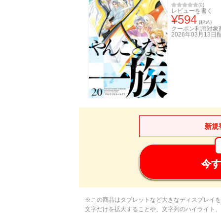
(
0
)
レビューを書く
¥
594
(税込)
クーポン利用対象
2026年03月13日
新規
今す
※この商品はタブレットなど大きなディスプレイを
文字だけを拡大することや、文字列のハイライト、