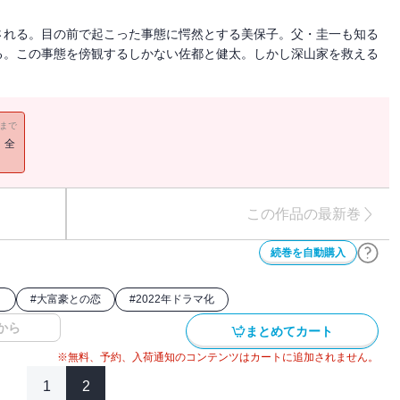
される。目の前で起こった事態に愕然とする美保子。父・圭一も知る
る。この事態を傍観するしかない佐都と健太。しかし深山家を救える
11まで
！全
この作品の最新巻
続巻を自動購入
）
#
大富豪との恋
#
2022年ドラマ化
から
まとめてカート
※無料、予約、入荷通知のコンテンツはカートに追加されません。
1
2