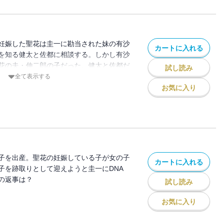
妊娠した聖花は圭一に勘当された妹の有沙
カートに入れる
を知る健太と佐都に相談する。しかし有沙
花の夫・伸二郎の子だった。健太と佐都だ
試し読み
対に知られてはいけない。しかし聖花はそ
全て表示する
……。
お気に入り
子を出産。聖花の妊娠している子が女の子
カートに入れる
子を跡取りとして迎えようと圭一にDNA
の返事は？
試し読み
お気に入り