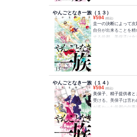
やんごとなき一族（１３）
¥
594
(税込)
圭一の決断によって次
自分が出来ることを精
する佐都。美保子は女
の想いに応えるため明
難産の末、男児を出産
ち上げが追い風となる
やんごとなき一族（１４）
¥
594
(税込)
美保子、精子提供者と
受ける。美保子は言わ
が多かった佐都の仕事
たことで圭一に介護に
産相続の資金を使って