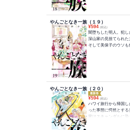
やんごとなき一族（１９）
¥
594
(税込)
闇堕ちした明人。犯し
深山家の見捨てられた大
そして美保子のウソも
やんごとなき一族（２０）
最新巻
¥
594
(税込)
ハワイ旅行から帰国し
った事態に愕然とする
家はスキャンダルに染
健太。しかし深山家を
――。