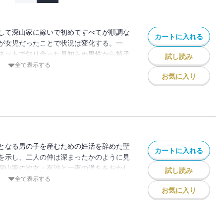
して深山家に嫁いで初めてすべてが順調な
カートに入れる
が女児だったことで状況は変化する。一
ネットで知り合った見知らぬ男性から精子
試し読み
妊娠を果たす。健太のことや深山家の将来
全て表示する
決意をした佐都は、出産間もないのに妊活
お気に入り
尽な重圧に押しつぶされそうになっていっ
となる男の子を産むための妊活を辞めた聖
カートに入れる
を示し、二人の仲は深まったかのように見
深山家の次女・有沙と一夜の過ちをおかし
試し読み
妊娠が発覚。それを知った佐都と健太は圭
全て表示する
収めようとするが…。
お気に入り