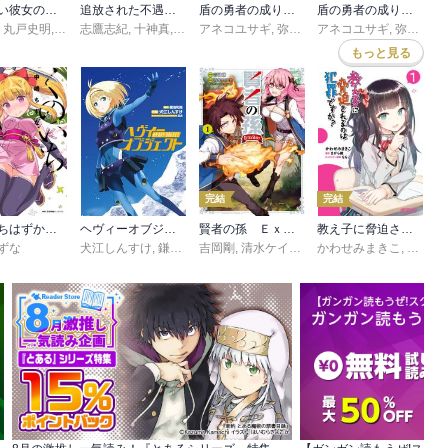
冴えない彼女の育てかた ～ｅｇｏｉｓｔｉｃ‐ｌｉｌｙ～
追放された不遇職『テイマー』ですが、2つ目の職業が万能職『配合術師』だったので俺だけの最強パーティを作ります
盾の勇者の成り上がり リコレクション
盾の勇者の成り上がり
せいら
,
丸戸史明
,
深崎暮人
志鷹志紀
,
十神真
,
弥南せいら
アネコユサギ
,
弥南せいら
アネコユサギ
,
弥南せいら
もっと見る
完結
完結
くのいちはずかしい
ヘヴィーオブジェクト
賢者の孫 Ｅｘｔｒａ Ｓｔｏｒｙ
教え子に脅迫されるのは犯罪ですか？
ずな
犬江しんすけ
,
鎌池和馬
吉岡剛
,
凪良
,
清水ケイスケ
,
かわせみまきこ
菊池政治
,
さがら