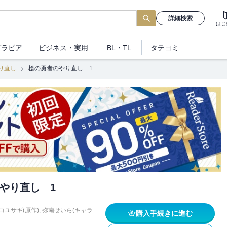
詳細検索
はじ
グラビア
ビジネス
・実用
BL・TL
タテヨミ
り直し
槍の勇者のやり直し 1
やり直し 1
コユサギ(原作)
,
弥南せいら(キャラ
購入手続きに進む