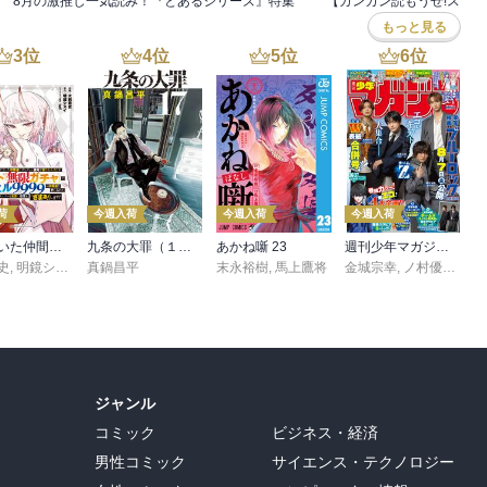
8月の激推し一気読み！『とあるシリーズ』特集
もっと見る
3
位
4
位
5
位
6
位
荷
今週入荷
今週入荷
今週入荷
信じていた仲間達にダンジョン奥地で殺されかけたがギフト『無限ガチャ』でレベル９９９９の仲間達を手に入れて元パーティーメンバーと世界に復讐＆『ざまぁ！』します！（２３）
九条の大罪（１７）
あかね噺 23
週刊少年マガジン 2026年36・37号[2026年8月5日発売]
史
,
,
転
明鏡シスイ
,
真鍋昌平
ｔｅｆ
末永裕樹
,
馬上鷹将
金城宗幸
,
ノ村優介
,
真
ジャンル
コミック
ビジネス・経済
男性コミック
サイエンス・テクノロジー