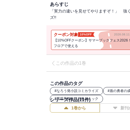
あらすじ
「実力の違いを見せてやりますぞ！」 強く
ズ!!
クーポン対象
10%OFF
2026.08.
【10%OFFクーポン】サマーブックフェス2026
フロアで使える
この作品の1巻
この作品のタグ
#
なろう発小説コミカライズ
#
盾の勇者の
#
異世界転生・召喚コミック
シリーズ作品(
11
件)
1巻から
新刊