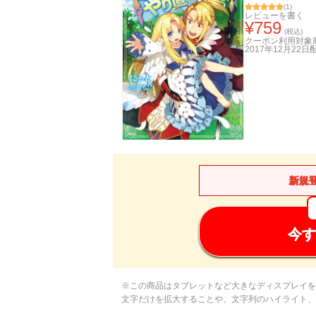
(
1
)
レビューを書く
¥
759
(税込)
クーポン利用対象
2017年12月22日
新規
今す
※この商品はタブレットなど大きなディスプレイを
文字だけを拡大することや、文字列のハイライト、