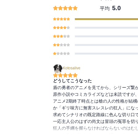
5.0
平均
Kotosalive
どうしてこうなった
盾の勇者のアニメを見てから、シリーズ繋がり
原作小説やコミカライズなどは未読ですが、
アニメ2期終了時点とは槍の人の性格が結構
か「ギリ味方に無害スレスレの狂人」にな
求めてシナリオの既定路線に色んな切り口で
一応主人公のはずの尚文は冒頭の冤罪を切
狂人の手綱を握らなければならないのはむし
コミカライズとして、コマの端々にクスッ