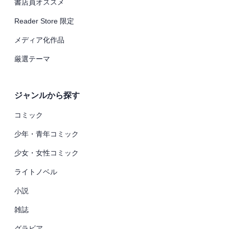
書店員オススメ
Reader Store 限定
メディア化作品
厳選テーマ
ジャンルから探す
コミック
少年・青年コミック
少女・女性コミック
ライトノベル
小説
雑誌
グラビア