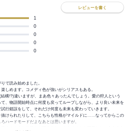
レビューを書く
1
0
0
0
0
で読み始めました。

楽しめます。コメディ色が強いがシリアスもある。

(結構!?)違いますが、まあ色々あったんでしょう。愛の狩人という
って、物語開始時点に何度も戻ってループしながら、より良い未来を
試行錯誤をして、それだけ何度も未来も変わっていきます。

り抜けられたりして、こちらも性格がマイルドに……なってからこの
ろハードモードだよなあとは思いますが。

と笑えるような仕込みが沢山あり、あえてそれを明示しない玄人志向