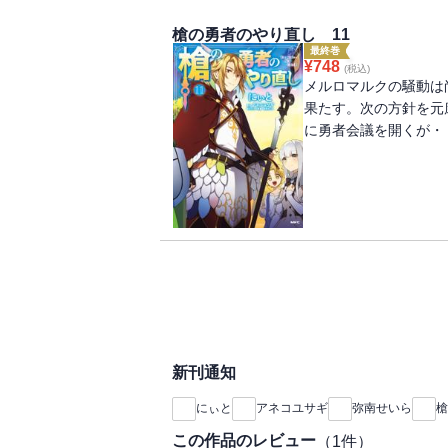
槍の勇者のやり直し 11
最終巻
¥
748
(税込)
メルロマルクの騒動は
果たす。次の方針を元
に勇者会議を開くが・
新刊通知
にぃと
アネコユサギ
弥南せいら
槍
この作品のレビュー
（
1
件）