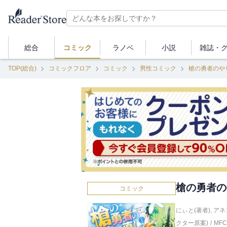
総合
コミック
ラノベ
小説
雑誌・
TOP(総合)
コミックフロア
コミック
男性コミック
槍の勇者のや
槍の勇者の
コミック
にぃと(著者)
,
アネ
クター原案)
/
MFC