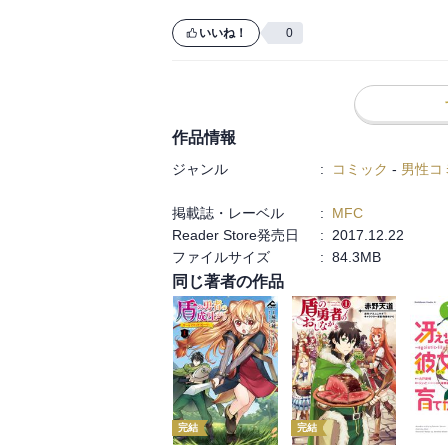
な仕掛けになっています。本編であれだけ
ずページを読む手が巻き戻ります。
いいね！
0
作品情報
ジャンル
:
コミック
-
男性コ
掲載誌・レーベル
:
MFC
Reader Store発売日
:
2017.12.22
ファイルサイズ
:
84.3MB
同じ著者の作品
完結
完結