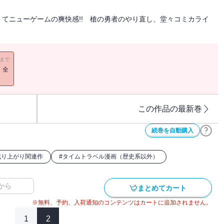
てニューゲームの爽快感!! 槍の勇者のやり直し、堂々コミカライ
11まで
！全
この作品の最新巻
続巻を自動購入
成り上がり関連作
#
タイムトラベル漫画（歴史系以外）
から
まとめてカート
※無料、予約、入荷通知のコンテンツはカートに追加されません。
1
2