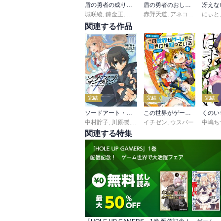
盾の勇者の成り上がり ～ガールズサイドストーリー～ 1
盾の勇者のおしながき
城咲綾
,
錬金王
,
アネコユサギ
赤野天道
,
弥南せいら
,
アネコユサギ
にぃと
,
弥南
関連する作品
完結
完結
完結
ソードアート・オンライン
この世界がゲームだと俺だけが知っている
中村貯子
,
川原礫
,
ａｂｅｃ
イチゼン
,
ウスバー
中嶋ち
関連する特集