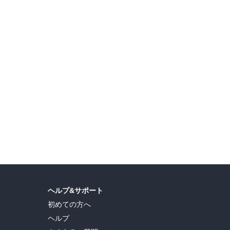
【ガンガン読もうぜ!スクエニ夏祭り!!2026】 ガンガン読もうぜ!スターマイン
【フタスペ！2026年夏】男性向け異世界コミック 対象作品が最新巻まで全て30％OFF＆一部無料！
島ヒロ
,
宮島礼吏
,
新川直司
,
久世蘭
,
田中ドリル
,
御手元
,
吉河美希
,
鈴木央
,
ヒロユキ
,
ヘルプ&サポート
初めての方へ
ヘルプ