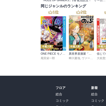
「HOLE UP GAMERS」1巻 配信記念！ ゲーム世界で大活躍フェア
同じジャンルのランキング
1
位
2
位
今週入荷
今週入荷
今週入
ONE PIECE モノクロ版 115
異世界居酒屋「のぶ」(22)
尾田栄一郎
蝉川夏哉
,
ヴァージニア二等兵
大前貴
フロア
新着
総合
総合
コミック
コミック