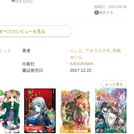
続きを読む
苦戦した強敵たちが雑にサイレントキルされていたりするので、思わ
投稿日
:
2023.08.06
報告する
すべてのレビューを見る
ミック
著者
:
にぃと
,
アネコユサギ
,
弥南
せいら
出版社
:
KADOKAWA
書誌発売日
:
2017.12.22
もっと見る
セールあり