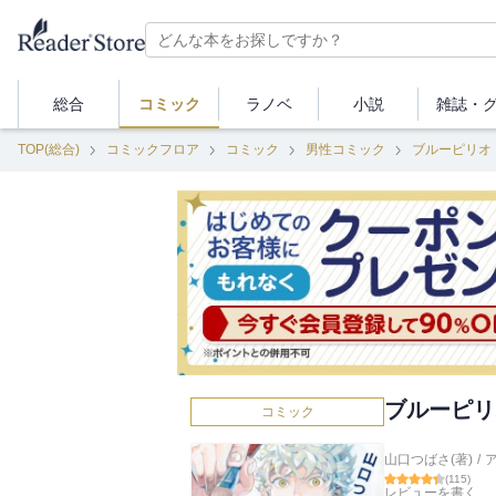
総合
コミック
ラノベ
小説
雑誌・
TOP(総合)
コミックフロア
コミック
男性コミック
ブルーピリオ
ブルーピリ
コミック
山口つばさ(著)
/
(
115
)
レビューを書く