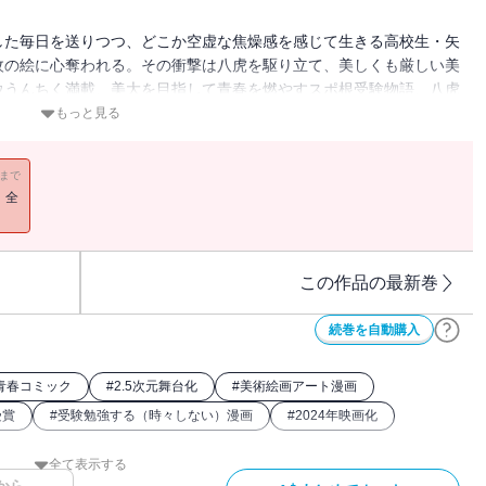
した毎日を送りつつ、どこか空虚な焦燥感を感じて生きる高校生・矢
枚の絵に心奪われる。その衝撃は八虎を駆り立て、美しくも厳しい美
ウうんちく満載、美大を目指して青春を燃やすスポ根受験物語、八虎
を目指す！
もっと見る
11まで
！全
この作品の最新巻
続巻を自動購入
青春コミック
#
2.5次元舞台化
#
美術絵画アート漫画
受賞
#
受験勉強する（時々しない）漫画
#
2024年映画化
全て表示する