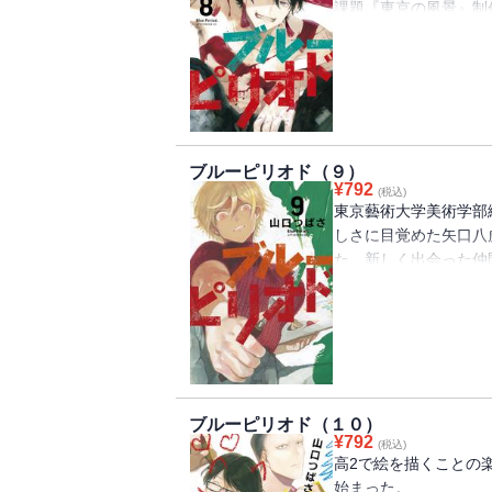
課題『東京の風景』制
たち。
モチベが低かった八虎
くなっていく。
渋谷を描くことに決め
とめられず苦戦を強い
藝大の学祭『藝祭編』
ブルーピリオド（９）
¥
792
(税込)
東京藝術大学美術学部
しさに目覚めた矢口八
た。新しく出会った仲
しい。つらみ。「受験
壁が八虎を悩ませる。
チベーションすら無く
も……。くせ者ぞろい
藝大1年生時代は続き
し）」製作が始まる。
ブルーピリオド（１０）
ての「チームプレイ」
¥
792
(税込)
マンガ大賞、講談社漫
高2で絵を描くことの
編」、早くも最新刊登
始まった。