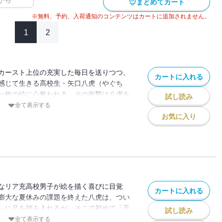
から
まとめてカート
※無料、予約、入荷通知のコンテンツはカートに追加されません。
1
2
カースト上位の充実した毎日を送りつつ、
カートに入れる
を感じて生きる高校生・矢口八虎（やぐち
一枚の絵に心奪われる。その衝撃は八虎を
試し読み
しい美術の世界へ身を投じていく。美術の
全て表示する
、美大を目指して青春を燃やすスポ根受験
お気に入り
は「好きなこと」を支えに未来を目指す！
なリア充高校男子が絵を描く喜びに目覚
カートに入れる
膨大な夏休みの課題を終えた八虎は、つい
」に足を踏み入れるが、そこで初めて「天
試し読み
身の丈を思い知らされた八虎の決意とは。
全て表示する