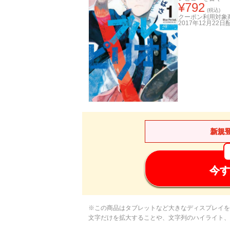
¥
792
(税込)
クーポン利用対象
2017年12月22日
新規
今す
※この商品はタブレットなど大きなディスプレイを
文字だけを拡大することや、文字列のハイライト、