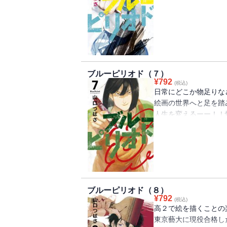
て試験２日目にしてテ
快な秘策に打って出る
ブルーピリオド（７）
¥
792
(税込)
日常にどこか物足りな
絵画の世界へと足を踏
人生を変えるーー！！
かない人にもグサグサ
ブルーピリオド（８）
¥
792
(税込)
高２で絵を描くことの
東京藝大に現役合格し