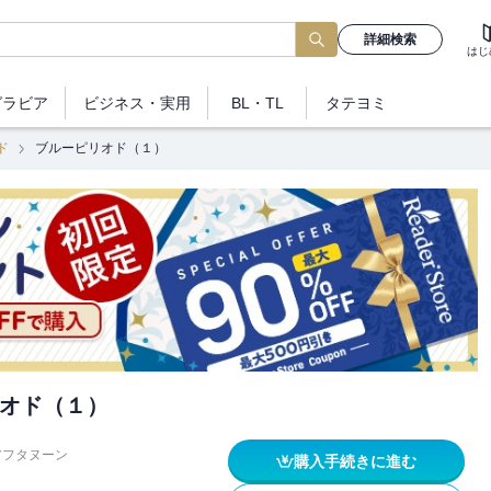
詳細検索
はじ
グラビア
ビジネス
・実用
BL・TL
タテヨミ
ド
ブルーピリオド（１）
オド（１）
アフタヌーン
購入手続きに進む