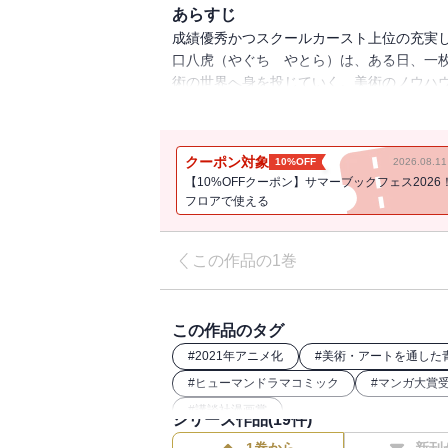
あらすじ
成績優秀かつスクールカースト上位の充実
口八虎（やぐち やとら）は、ある日、一
術の世界へ身を投じていく。美術のノウハ
と仲間たちは「好きなこと」を支えに未来
クーポン対象
10%OFF
2026.08.
【10%OFFクーポン】サマーブックフェス2026
フロアで使える
この作品の1巻
この作品のタグ
#
2021年アニメ化
#
美術・アートを通した
#
ヒューマンドラマコミック
#
マンガ大賞
#
講談社漫画賞
シリーズ作品(
19
件)