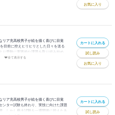
昇志向漫画、２巻登場！
お気に入り
なリア充高校男子が絵を描く喜びに目覚
カートに入れる
験を目前に控えヒリヒリとした日々を送る
より受験に実践的な課題を取り組み始め
試し読み
ないことを知った八虎は突破口を見つけるた
全て表示する
るが…！？ 各界で話題騒然のアート系ス
お気に入り
なリア充高校男子が絵を描く喜びに目覚
カートに入れる
センター試験も終わり、実技に向けた課題
虎。しかし藝大試験を一週間後に控えたあ
試し読み