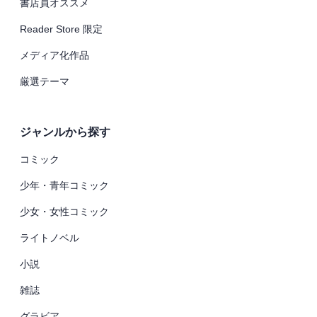
書店員オススメ
Reader Store 限定
メディア化作品
厳選テーマ
ジャンルから探す
コミック
少年・青年コミック
少女・女性コミック
ライトノベル
小説
雑誌
グラビア