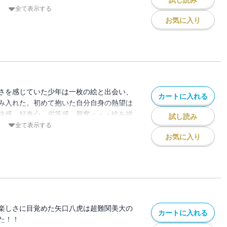
試し読み
ーマを決めた八虎は他と差を付けるため豪
全て表示する
！ 藝大受験編クライマックス第６巻！
お気に入り
さを感じていた少年は一枚の絵と出会い、
カートに入れる
み入れた。初めて抱いた自分自身の熱望は
快感、好奇心、劣等感、興奮・・・絵を描
試し読み
刺さるスポ根美術漫画、新章スタート！！
全て表示する
お気に入り
楽しさに目覚めた矢口八虎は超難関美大の
カートに入れる
た！！