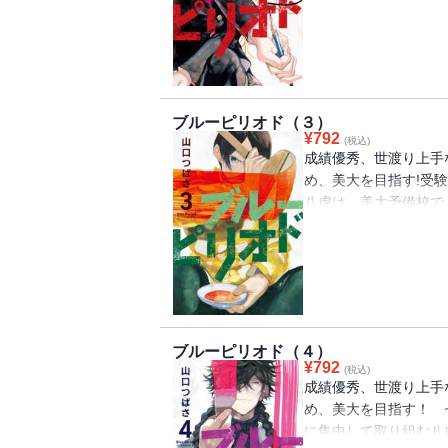
話題沸騰のアート系上
ブルーピリオド（３）
¥
792
(税込)
成績優秀、世渡り上手
め、美大を目指す!受
八虎は、美大予備校で
る。“対応力”が足り
め、あることに挑戦す
ポ根漫画、第3巻！
ブルーピリオド（４）
¥
792
(税込)
成績優秀、世渡り上手
め、美大を目指す！ 
に集中して取り組む八