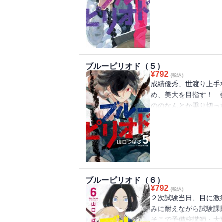
る日、予備校の講師・
走してしまう…。絵を
ート系上昇志向漫画、
ブルーピリオド（５）
¥
792
(税込)
成績優秀、世渡り上手
め、美大を目指す！ 
ののなんとか乗り切っ
ことを知り２次試験
読めば何かを始めたく
第５巻！
ブルーピリオド（６）
¥
792
(税込)
２次試験当日、目に激
みに耐えながら試験課
そこで予備校講師・大