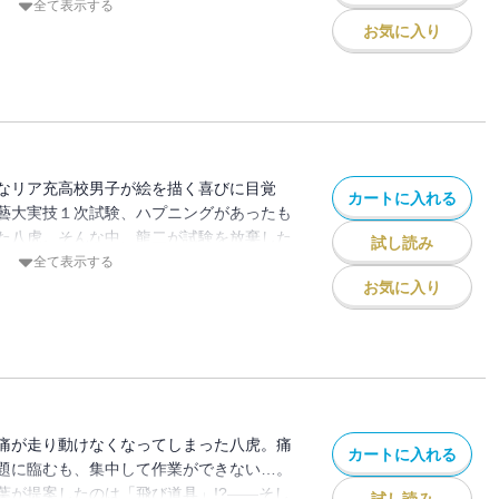
大葉から自分の足りないものを指摘され迷
全て表示する
描かない人もアツくなれる、話題沸騰のア
お気に入り
待望の第４巻！
なリア充高校男子が絵を描く喜びに目覚
カートに入れる
藝大実技１次試験、ハプニングがあったも
た八虎。そんな中、龍二が試験を放棄した
試し読み
への準備に集中できなくなってしまう…。
全て表示する
なる！ 超話題の伝染性青春漫画、待望の
お気に入り
痛が走り動けなくなってしまった八虎。痛
カートに入れる
題に臨むも、集中して作業ができない…。
葉が提案したのは「飛び道具」!?――そし