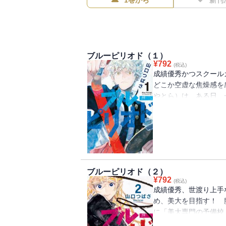
1巻から
新刊
ブルーピリオド（１）
¥
792
(税込)
成績優秀かつスクール
どこか空虚な焦燥感
やとら）は、ある日、
駆り立て、美しくも厳
ノウハウうんちく満載
物語、八虎と仲間たち
ブルーピリオド（２）
¥
792
(税込)
成績優秀、世渡り上手
め、美大を目指す！ 
に「美大専門の予備校
才」と出会う。自分の