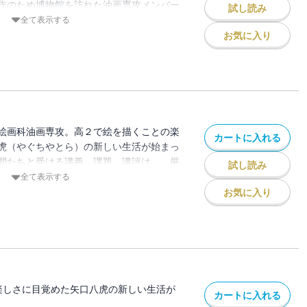
作のため博物館を訪れた油画専攻メンバー
試し読み
全て表示する
だったが東京の歴史を知れば知るほど楽し
お気に入り
た八虎だったが情報量の多さから作品にま
られる…！
もスタート！！
絵画科油画専攻。高２で絵を描くことの楽
カートに入れる
虎（やぐちやとら）の新しい生活が始まっ
間たちと受ける講義、課題、講評は……厳
試し読み
絵画」が終わっても今度は「美大絵画」の
全て表示する
「それ絵画でやる意味ある？」 凹んでモ
お気に入り
す日々は八虎を成長させるのか、それと
の講師、教授陣に振り回され、八虎苦悩の
、そして盛夏、藝大祭名物・「神輿（みこ
自分の悩みで手一杯の八虎にとって、初め
は救いとなるか！
画賞と２冠の超話題の美大受験漫画「藝大
楽しさに目覚めた矢口八虎の新しい生活が
カートに入れる
場！