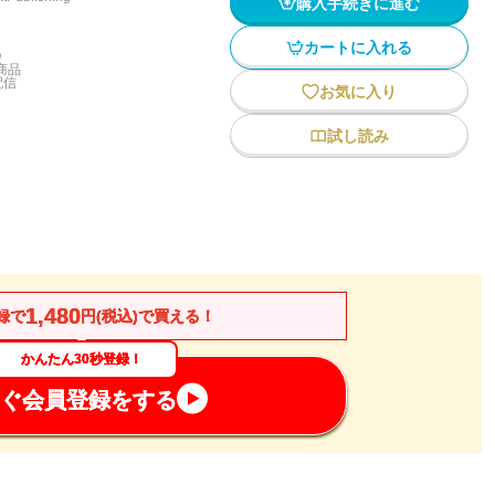
購入手続きに進む
カートに入れる
)
商品
配信
お気に入り
試し読み
1,480
録で
円(税込)で買える！
かんたん30秒登録！
ぐ会員登録をする