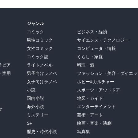
ジャンル
コミック
ビジネス・経済
男性コミック
サイエンス・テクノロジー
女性コミック
コンピュータ・情報
コミック誌
くらし・家庭
ラビア
ライトノベル
料理・酒
・実用
男子向けラノベ
ファッション・美容・ダイエッ
女子向けラノベ
ホビー&カルチャー
小説
スポーツ・アウトドア
国内小説
地図・ガイド
海外小説
エンターテイメント
グ
ミステリー
芸術・アート
SF
映画・音楽・演劇
歴史・時代小説
写真集