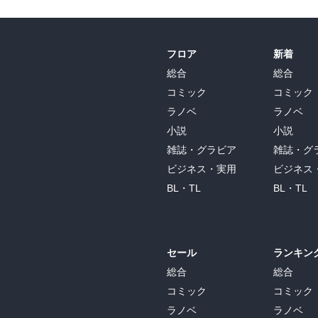
フロア
新着
総合
総合
コミック
コミック
ラノベ
ラノベ
小説
小説
雑誌・グラビア
雑誌・グ
ビジネス・実用
ビジネス
BL・TL
BL・TL
セール
ランキン
総合
総合
コミック
コミック
ラノベ
ラノベ