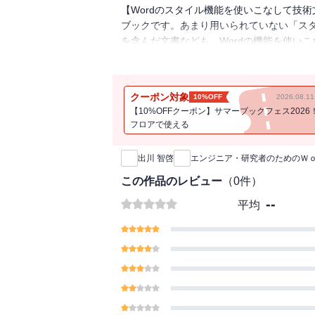
【Wordのスタイル機能を使いこなして技
ブックです。あまり用いられていない「ス
を含んだ文書なども、Wordの機能を使い
論文・技術文書を作成するために必携の１冊で
第4章 執筆第5章 相互参照第6章 数式第7
成第10章 ページ番号，ヘッダーおよびフッ
クーポン対象
10%OFF
2026.08.
章 Wordをさらに使いこなすために
【10%OFFクーポン】サマーブックフェス2026
フロアで使える
新刊通知
出川 智啓
エンジニア・研究者のためのＷ
この作品のレビュー
（
0
件）
--
平均