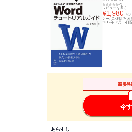
(
0
)
レビューを書く
¥
1,980
(税込
クーポン利用対象
2017年12月15日
新規登
今す
あらすじ