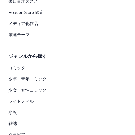
書店員オススメ
Reader Store 限定
メディア化作品
厳選テーマ
ジャンルから探す
コミック
少年・青年コミック
少女・女性コミック
ライトノベル
小説
雑誌
グラビア