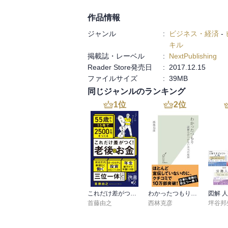
作品情報
ジャンル
:
ビジネス・経済
-
キル
掲載誌・レーベル
:
NextPublishing
Reader Store発売日
:
2017.12.15
ファイルサイズ
:
39MB
同じジャンルのランキング
1
位
2
位
これだけ差がつく！老後のお金 55歳から15年で2500万円をつくる
わかったつもり～読解力がつかない本当の原因～
首藤由之
西林克彦
坪谷邦