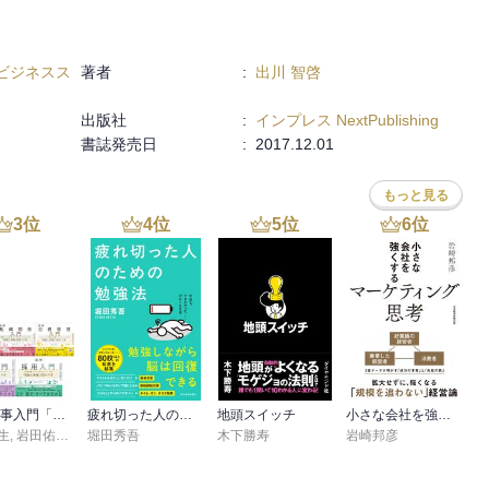
ビジネスス
著者
:
出川 智啓
出版社
:
インプレス NextPublishing
書誌発売日
:
2017.12.01
もっと見る
3
位
4
位
5
位
6
位
図解 人事入門「理論と実践」100のツボシリーズ
疲れ切った人のための勉強法
地頭スイッチ
小さな会社を強くするマーケティング思考
生
,
岩田佑介
,
古茶宏志
堀田秀吾
,
秋山絋樹
木下勝寿
岩崎邦彦