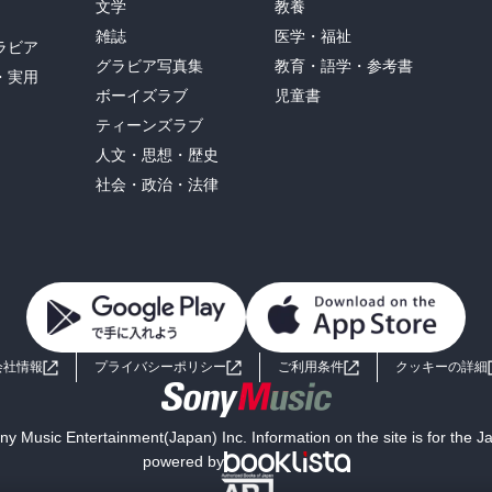
文学
教養
雑誌
医学・福祉
ラビア
グラビア写真集
教育・語学・参考書
・実用
ボーイズラブ
児童書
ティーンズラブ
人文・思想・歴史
社会・政治・法律
会社情報
プライバシーポリシー
ご利用条件
クッキーの詳細
y Music Entertainment(Japan) Inc. Information on the site is for the 
powered by