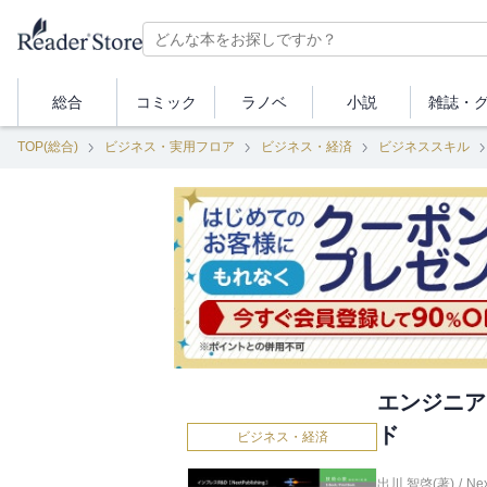
総合
コミック
ラノベ
小説
雑誌・
TOP(総合)
ビジネス・実用フロア
ビジネス・経済
ビジネススキル
エンジニア
ド
ビジネス・経済
出川 智啓(著)
/
Nex