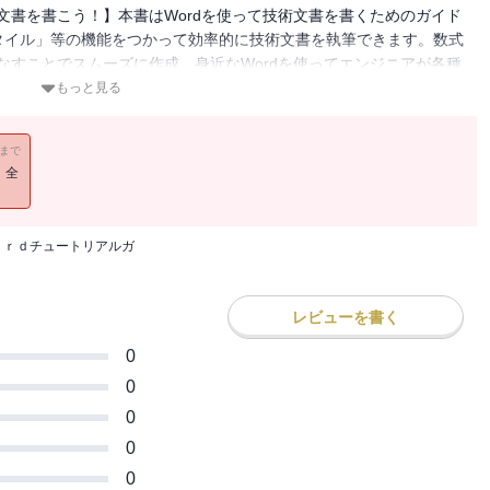
術文書を書こう！】本書はWordを使って技術文書を書くためのガイド
タイル」等の機能をつかって効率的に技術文書を執筆できます。数式
こなすことでスムーズに作成。身近なWordを使ってエンジニアが各種
す。【目次】第1章 Wordの基本第2章 下準備第3章 文書デザイン
もっと見る
章 相互参照の改善第8章 高度な検索と置換第9章 目次，図表目次の作
ター第11章 チュートリアル：学会講演論文テンプレートの改善第12
11まで
！全
ｏｒｄチュートリアルガ
レビューを書く
0
0
0
0
0