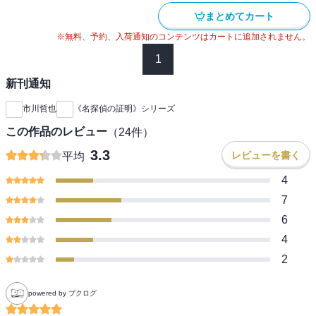
まとめてカート
※無料、予約、入荷通知のコンテンツはカートに追加されません。
1
新刊通知
市川哲也
《名探偵の証明》シリーズ
この作品のレビュー
（
24
件）
3.3
レビューを書く
平均
4
7
6
4
2
powered by ブクログ