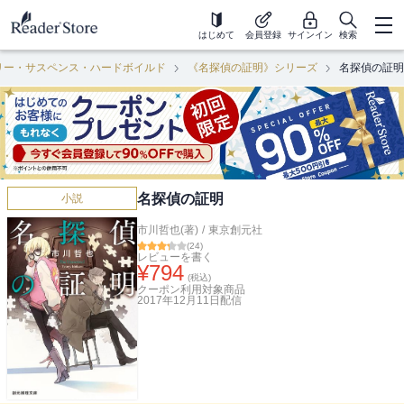
はじめて
会員登録
サインイン
検索
リー・サスペンス・ハードボイルド
《名探偵の証明》シリーズ
名探偵の証明
名探偵の証明
小説
市川哲也(著)
/
東京創元社
(
24
)
レビューを書く
¥
794
(税込)
クーポン利用対象商品
2017年12月11日
配信