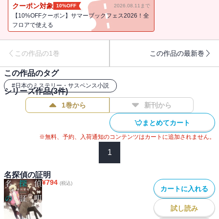
てきた。資産家一家に届いた脅迫状の謎をめぐり、探偵業の傍らタ
クーポン対象
10%OFF
2026.08.11まで
レントとしても活躍している蜜柑花子と対決しようとの誘いだっ
【10%OFFクーポン】サマーブックフェス2026！全
た。人里離れた別荘で巻き起こる密室殺人、さらにその後の屋敷の
フロアで使える
姿を迫真の筆致で描いた長編ミステリ。第23回鮎川哲也賞受賞作。
／解説＝村上貴史
この作品の1巻
この作品の最新巻
この作品のタグ
#
日本のミステリー・サスペンス小説
シリーズ作品(
3
件)
1巻から
新刊から
まとめてカート
※無料、予約、入荷通知のコンテンツはカートに追加されません。
1
名探偵の証明
¥
794
(税込)
カートに入れる
試し読み