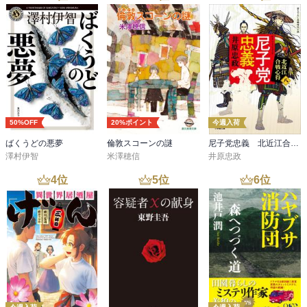
50%OFF
20%ポイント
今週入荷
ばくうどの悪夢
倫敦スコーンの謎
尼子党忠義 北近江合戦心得〈八〉
澤村伊智
米澤穂信
井原忠政
4
位
5
位
6
位