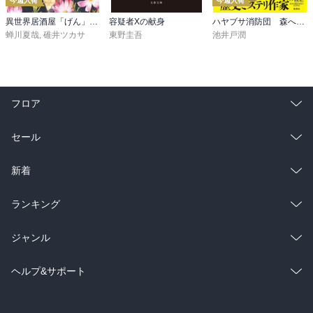
今週入荷
今週入荷
異世界居酒屋「げん」三杯目
容疑者Xの献身
ハヤブサ消防団 森へつづく道
蝉川夏哉
,
碓井ツカサ
東野圭吾
池井戸潤
フロア
総合
コミック
セール
ラノベ
小説
総合
コミック
新着
雑誌・グラビア
ビジネス・実用
ラノベ
小説
総合
コミック
ランキング
BL・TL
雑誌・グラビア
ビジネス・実用
ラノベ
小説
総合
コミック
ジャンル
BL・TL
雑誌・グラビア
ビジネス・実用
ラノベ
小説
コミック
男性コミック
ヘルプ&サポート
BL・TL
雑誌・グラビア
ビジネス・実用
女性コミック
コミック誌
初めての方へ
ヘルプ