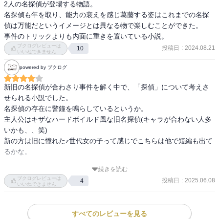
2人の名探偵が登場する物語。

名探偵も年を取り、能力の衰えを感じ葛藤する姿はこれまでの名探
偵は万能だというイメージとは異なる物で楽しむことができた。

事件のトリックよりも内面に重きを置いている小説。
ブクログレビューは
投稿日
:
2024.08.21
10
いいねできません
powered by ブクログ
新旧の名探偵が合わさり事件を解く中で、「探偵」について考えさ
せられる小説でした。

名探偵の存在に警鐘を鳴らしているというか。

主人公はキザなハードボイルド風な旧名探偵(キャラが合わない人多
いかも、、笑)

新の方は旧に憧れたz世代女の子って感じでこちらは他で短編も出て
るかな。

続きを読む
「答えを聞いてなるほどと思えた問題は自分でも解けていた証拠」

ブクログレビューは
投稿日
:
2025.06.08
4
「探偵に必要なものは勘と運と想像力」

いいねできません
名フェーズでした。

すべてのレビューを見る