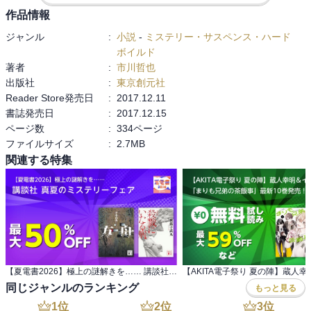
作品情報
ジャンル
:
小説
-
ミステリー・サスペンス・ハード
ボイルド
著者
:
市川哲也
出版社
:
東京創元社
Reader Store発売日
:
2017.12.11
書誌発売日
:
2017.12.15
ページ数
:
334ページ
ファイルサイズ
:
2.7MB
関連する特集
【夏電書2026】極上の謎解きを…… 講談社 真夏のミステリーフェア
同じジャンルのランキング
もっと見る
1
位
2
位
3
位