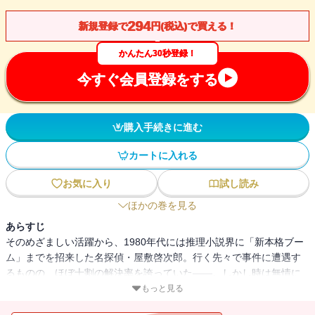
294
新規登録で
円(税込)で買える！
かんたん30秒登録！
今すぐ会員登録をする
購入手続きに進む
カートに入れる
お気に入り
試し読み
ほかの巻を見る
あらすじ
そのめざましい活躍から、1980年代には推理小説界に「新本格ブー
ム」までを招来した名探偵・屋敷啓次郎。行く先々で事件に遭遇す
るものの、ほぼ十割の解決率を誇っていた――。しかし時は無情に
もすぎて現代、60代となったかつてのヒーローはある事件で傷を負
もっと見る
い、ひっそりと暮らしている。そんな屋敷のもとを、元相棒が訪ね