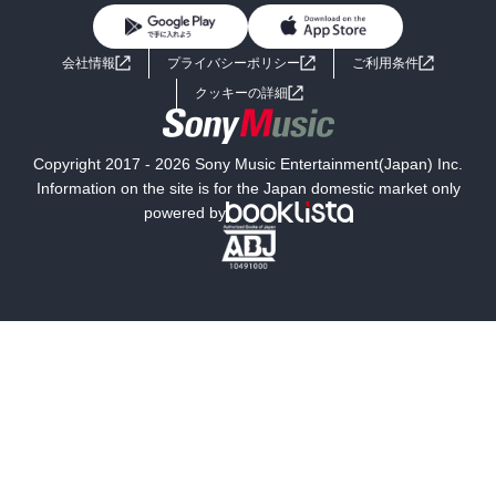
BL・TL
ライトノベル
男子向けラノベ
よくあるご質問
お問い合わせ
会社情報
プライバシーポリシー
ご利用条件
女子向けラノベ
小説
利用規約
クッキーの詳細
国内小説
海外小説
Copyright 2017 - 2026 Sony Music Entertainment(Japan) Inc.
ミステリー
SF
Information on the site is for the Japan domestic market only
powered by
歴史・時代小説
文学
雑誌
グラビア写真集
ボーイズラブ
ティーンズラブ
人文・思想・歴史
社会・政治・法律
ビジネス・経済
サイエンス・テクノロジー
コンピュータ・情報
くらし・家庭