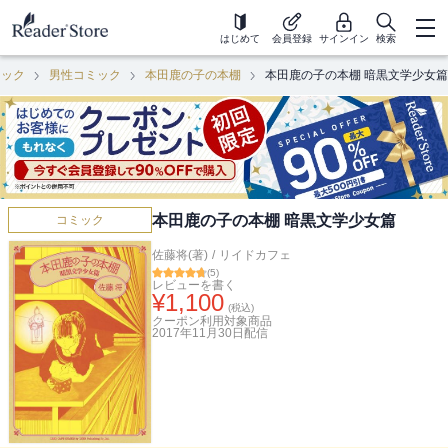
はじめて
会員登録
サインイン
検索
ミック
男性コミック
本田鹿の子の本棚
本田鹿の子の本棚 暗黒文学少女篇
本田鹿の子の本棚 暗黒文学少女篇
コミック
佐藤将(著)
/
リイドカフェ
(
5
)
レビューを書く
¥
1,100
(税込)
クーポン利用対象商品
2017年11月30日
配信