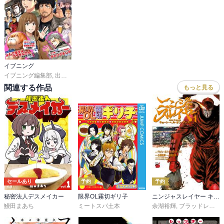
イブニング
イブニング編集部
,
出端祐大
,
天樹征丸
,
さとうふみや
,
天樹征丸
,
さとうふみや
,
佐
関連する作品
もっと見る
セールあり
予約
予約
秘密法人デスメイカー
限界OL霧切ギリ子
ニンジャスレイヤー キョート・ヘル・オン・アース
鰻田まあち
ミートスパ土本
余湖裕輝
,
ブラッドレー・ボンド