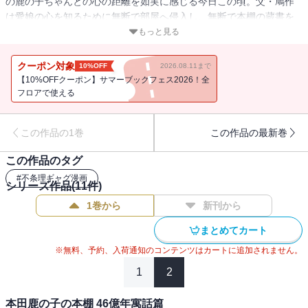
の鹿の子ちゃんとの心の距離を如実に感じる今日この頃。父・鳩作
は愛娘の心を知るために無断で部屋へ侵入し、無断で本棚の蔵書を
手に取る！ そこは、思春期という言葉では片づけられない摩訶不思
もっと見る
議なワンダーランド！ 親の愛か、ただの変態か。父娘をつなぐ読書
の冒険!! 『嵐の伝説』『アコヤツタヱ』でカルトな人気を博する佐藤
クーポン対象
10%OFF
2026.08.11まで
将による超レア・プレミア本!!
【10%OFFクーポン】サマーブックフェス2026！全
フロアで使える
この作品の1巻
この作品の最新巻
この作品のタグ
#
不条理ギャグ漫画
シリーズ作品(
11
件)
1巻から
新刊から
まとめてカート
※無料、予約、入荷通知のコンテンツはカートに追加されません。
1
2
本田鹿の子の本棚 46億年寓話篇