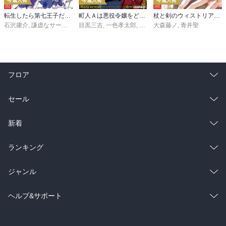
今週入荷
今週入荷
今週入荷
転生したら第七王子だったので、気ままに魔術を極めます（２４）
町人Ａは悪役令嬢をどうしても救いたい ～どぶと空と氷の姫君～１０【電子書店共通特典イラスト付】
杖と剣のウィストリア（１６）
石沢庸介
,
謙虚なサークル
,
メル。
目黒三吉
,
一色孝太郎
,
Parum
大森藤ノ
,
青井聖
フロア
総合
コミック
セール
ラノベ
小説
総合
コミック
新着
雑誌・グラビア
ビジネス・実用
ラノベ
小説
総合
コミック
ランキング
BL・TL
雑誌・グラビア
ビジネス・実用
ラノベ
小説
総合
コミック
ジャンル
BL・TL
雑誌・グラビア
ビジネス・実用
ラノベ
小説
コミック
男性コミック
ヘルプ&サポート
BL・TL
雑誌・グラビア
ビジネス・実用
女性コミック
コミック誌
初めての方へ
ヘルプ