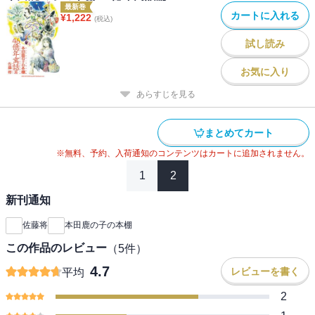
最新巻
カートに入れる
¥
1,222
(税込)
試し読み
お気に入り
あらすじを見る
まとめてカート
※無料、予約、入荷通知のコンテンツはカートに追加されません。
1
2
新刊通知
佐藤将
本田鹿の子の本棚
この作品のレビュー
（
5
件）
4.7
レビューを書く
平均
2