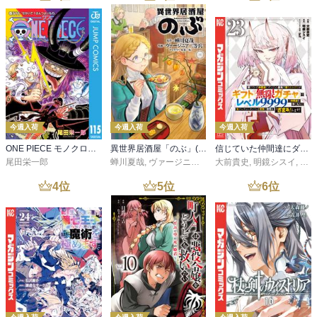
今週入荷
今週入荷
今週入荷
ONE PIECE モノクロ版 115
異世界居酒屋「のぶ」(22)
信じていた仲間達にダンジョン奥地で殺されかけたがギフト『無限ガチャ』でレベル９９９９の仲間達を手に入れて元パーティーメンバーと世界に復讐＆『ざまぁ！』します！（２３）
尾田栄一郎
蝉川夏哉
,
ヴァージニア二等兵
大前貴史
,
転
,
明鏡シスイ
,
ｔｅ
4
位
5
位
6
位