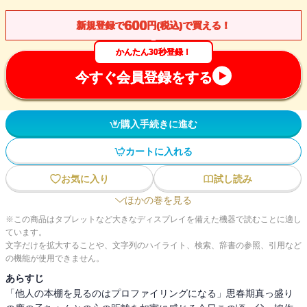
600
新規登録で
円(税込)で買える！
かんたん30秒登録！
今すぐ会員登録をする
購入手続きに進む
カートに入れる
お気に入り
試し読み
ほかの巻を見る
※この商品はタブレットなど大きなディスプレイを備えた機器で読むことに適し
ています。
文字だけを拡大することや、文字列のハイライト、検索、辞書の参照、引用など
の機能が使用できません。
あらすじ
「他人の本棚を見るのはプロファイリングになる」思春期真っ盛り