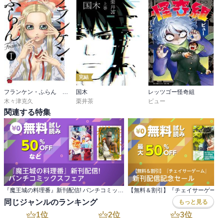
完結
フランケン・ふらん Frantic
国木
レッツゴー怪奇組
木々津克久
栗井茶
ビュー
関連する特集
『魔王城の料理番』新刊配信! バンチコミックスフェア
同じジャンルのランキング
もっと見る
1
位
2
位
3
位