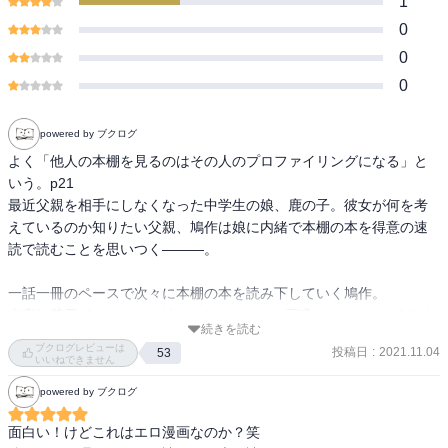
1
0
0
0
powered by ブクログ
よく「他人の本棚を見るのはその人のプロファイリングになる」と
いう。p21

最近父親を相手にしなくなった中学生の娘、鹿の子。彼女が何を考
えているのか知りたい父親、鳩作は娘に内緒で本棚の本を得意の速
読で読むことを思いつく―――。

一話一冊のペースで次々に本棚の本を読み下していく鳩作。

内容は若干(？)、エロ、グロ、ナンセンス。戸惑いつつもやめられな
続きを読む
い。その情報を元に娘との距離を近づけようとするが、毎回失敗す
ブクログレビューは
投稿日
:
2021.11.04
53
る。

いいねできません
powered by ブクログ
マンガ内の本(架空の本)のオチとマンガ自体のオチの二段重ねるオチ
が楽しい。

面白い！けどこれはエロ漫画なのか？笑
