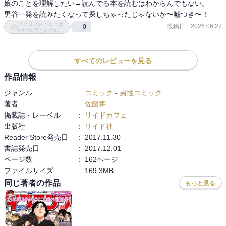
娘のことを理解したい→読んでる本を読むはわからんでもない。

本のストーリーのイメージによって絵柄も変えているところが器用
男谷一発を読みたくなって探しちゃったじゃないか〜嘘つき〜！
だな、と思う。

ブクログレビューは
投稿日
:
2026.06.27
0
いいねできません
続刊もあるようなので機会があったら読みたい。
すべてのレビューを見る
作品情報
ジャンル
:
コミック
-
男性コミック
著者
:
佐藤将
掲載誌・レーベル
:
リイドカフェ
出版社
:
リイド社
Reader Store発売日
:
2017.11.30
書誌発売日
:
2017.12.01
ページ数
:
162ページ
ファイルサイズ
:
169.3MB
同じ著者の作品
もっと見る