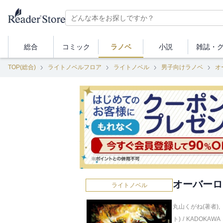
総合
コミック
ラノベ
小説
雑誌・
TOP(総合)
ライトノベルフロア
ライトノベル
男子向けラノベ
オ
オーバーロ
ライトノベル
丸山くがね(著者)
,
ト)
/
KADOKAWA