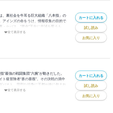
］
は、裏社会を牛耳る巨大組織「八本指」の
カートに入れる
。アインズの命をうけ、情報収集の目的で
事・セバス。"黄金"王女に忠誠を誓うも、
試し読み
をおくる熱き兵士・クライム。圧倒的強者
全て表示する
で王都に戻ってきた武の求道者・ブレイ
お気に入り
舞台に三人の男たちがそれぞれの信念を胸
］
指”最強の戦闘集団“六腕”が動きだした。
カートに入れる
イト級冒険者“蒼の薔薇”。その決戦の渦中
ダバオト。苛烈な抗争に王都が炎に包まれ
試し読み
全て表示する
お気に入り