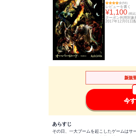
(
56
)
レビューを書く
¥
1,100
(税込
クーポン利用対象
2017年12月01日
新規
今す
あらすじ
その日、一大ブームを起こしたゲームはサ