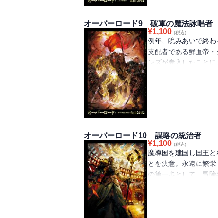
ザリックの一日」。
オーバーロード9 破軍の魔法詠唱者
¥
1,100
(税込)
例年、睨みあいで終わ
支配者である鮮血帝・
ンズが参入したことに
る――。波乱うずまく
オーバーロード10 謀略の統治者
¥
1,100
(税込)
魔導国を建国し国王と
とを決意。永遠に繁栄
の第一歩として、冒険
アインズは帝国に向か
の支配者たちも各々に
王となるべく行動を開
ーー。いよいよ新章開