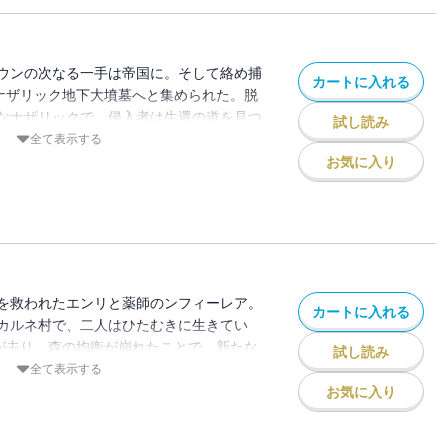
ウンの次なる一手は帝国に。そして絡め捕
カートに入れる
がナザリック地下大墳墓へと集められた。脱
なナザリックで、侵入者は生還の道を見つ
試し読み
？
全て表示する
お気に入り
を救われたエンリと薬師のンフィーレア。
カートに入れる
カルネ村で、二人はひたむきに生きてい
”が去り、森の均衡が崩れたことで、新たな
試し読み
。――「エンリの激動かつ慌ただしい
全て表示する
ら守護者まで、絶対忠誠を誓うシモベたち
お気に入り
彼はある誘いをマーレら一部の守護者に持
支配者の悩ましい日々が明らかに――「ナ