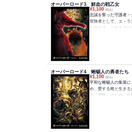
オーバーロード3 鮮血の戦乙女
¥
1,100
(税込)
忠誠を誓った守護者・
冒険者として、エ・ラ
たのか？ これまでにな
ア。ナザリック地下大
オーバーロード4 蜥蜴人の勇者たち
¥
1,100
(税込)
平和な蜥蜴人の集落に
め、愛する雌と生きる
の「実験」のため、出
ック第五階層守護者‘
赦なき世界を目撃せよ