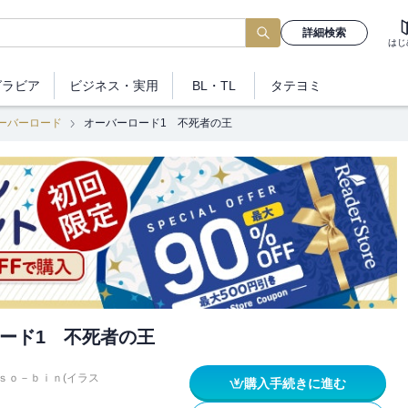
詳細検索
はじ
グラビア
ビジネス
・実用
BL・TL
タテヨミ
ーバーロード
オーバーロード1 不死者の王
ード1 不死者の王
ｓｏ－ｂｉｎ(イラス
購入手続きに進む