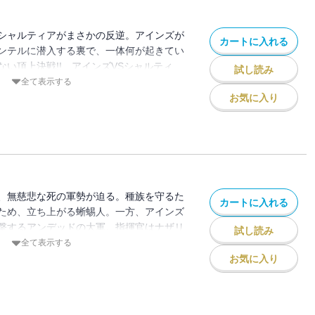
シャルティアがまさかの反逆。アインズが
カートに入れる
ンテルに潜入する裏で、一体何が起きてい
い頂上決戦!! アインズVSシャルティ
試し読み
墳墓が揺れる第3巻。
全て表示する
お気に入り
、無慈悲な死の軍勢が迫る。種族を守るた
カートに入れる
ため、立ち上がる蜥蜴人。一方、アインズ
撃するアンデッドの大軍。指揮官はナザリ
試し読み
凍河の支配者’コキュートス。弱肉強食の容
全て表示する
。
お気に入り