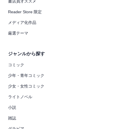
書店員オススメ
Reader Store 限定
メディア化作品
厳選テーマ
ジャンルから探す
コミック
少年・青年コミック
少女・女性コミック
ライトノベル
小説
雑誌
グラビア