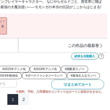
ンプレイヤーキャラクター。 なにやらギルドごと、異世界に飛ば
つ最強の大魔法使い――モモンガの本当の伝説がここからはじまる!
11まで
！全
この作品の最新巻
続巻を自動購入
#
2015年アニメ化
#
2018年アニメ化
#
残酷系ラノベ
2024年映画化
#
ダークファンタジーラノベ
#
最強主人公ラノベ
から
まとめてカート
※無料、予約、入荷通知のコンテンツはカートに追加されません。
1
2