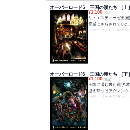
オーバーロード5 王国の漢たち ［上
¥
1,100
(税込)
リ・エスティーゼ王国
脅威にさらされていた
王国に潜入した鋼の執
己の弱さに苛立つ日々
を目にし、抜け殻状態
ン。崩壊寸前の王国を
に裏組織と対峙する!!
オーバーロード6 王国の漢たち ［下
¥
1,100
(税込)
王国に潜む裏組織“八本
迎え撃つはアダマンタ
に蠢く謎の大悪魔ヤル
る。