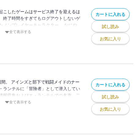
起こしたゲームはサービス終了を迎えるは
カートに入れる
、終了時間をすぎてもログアウトしないゲ
たノンプレイヤーキャラクター。 なにや
試し読み
に飛ばされてしまったらしい!? 骸骨の肉
全て表示する
使い――モモンガの本当の伝説がここから
お気に入り
週間。 アインズと部下で戦闘メイドのナー
カートに入れる
・ランテルに「冒険者」として潜入してい
情報収集およびエ・ランテルでの名声。二
試し読み
うけ、「森の賢王」なる魔獣がひそむ森へ
全て表示する
・ランテルにしのびよる邪悪な秘密教団の
お気に入り
の魔法詠唱者が操るアンデッドの群れと最
の前に立ちはだかる!