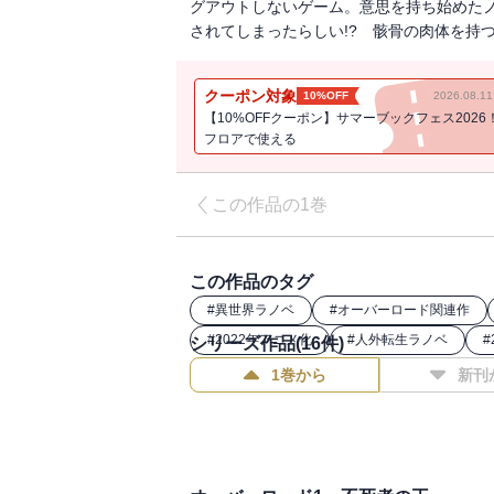
グアウトしないゲーム。意思を持ち始めたノ
されてしまったらしい!? 骸骨の肉体を持
クーポン対象
10%OFF
2026.08.
【10%OFFクーポン】サマーブックフェス2026
フロアで使える
この作品の1巻
この作品のタグ
#
異世界ラノベ
#
オーバーロード関連作
#
2022年アニメ化
#
人外転生ラノベ
#
シリーズ作品(
16
件)
1巻から
新刊