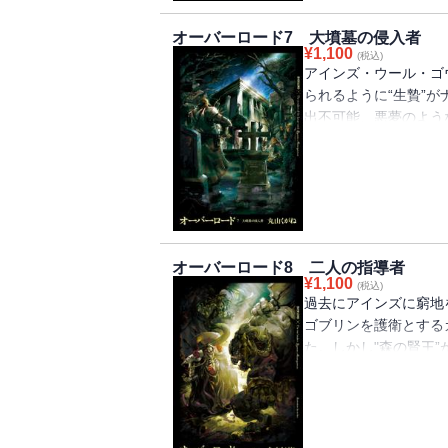
オーバーロード7 大墳墓の侵入者
¥
1,100
(税込)
アインズ・ウール・ゴ
られるように“生贄”
出不可能、悪夢のよう
けることができるのか
オーバーロード8 二人の指導者
¥
1,100
(税込)
過去にアインズに窮地
ゴブリンを護衛とする
た。しかし"森の賢王
脅威が迫りつつあった
日々」。一般メイドか
を統率するアインズ。
ちかける。ナザリック