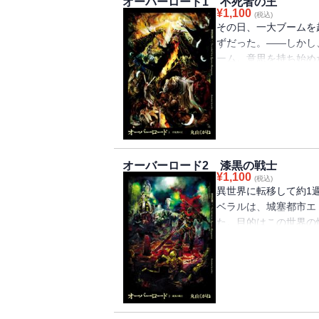
オーバーロード1 不死者の王
¥
1,100
(税込)
その日、一大ブームを
ずだった。――しかし
ーム。意思を持ち始め
らギルドごと、異世界
体を持つ最強の大魔法
はじまる!
オーバーロード2 漆黒の戦士
¥
1,100
(税込)
異世界に転移して約1
ベラルは、城塞都市エ
た。目的はこの世界の
人は薬草採取の依頼を
と向かう。同じ頃、エ
影・・・・・・。偏執
狂の女戦士がアインズ