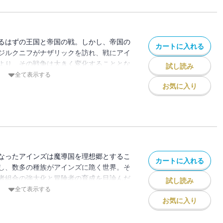
るはずの王国と帝国の戦。しかし、帝国の
カートに入れる
ジルクニフがナザリックを訪れ、戦にアイ
より、その戦争は大きく変化することとな
試し読み
第9巻。
全て表示する
お気に入り
なったアインズは魔導国を理想郷とするこ
カートに入れる
し、数多の種族がアインズに跪く世界。そ
者組合の強大化と冒険者の育成を目論んだ
試し読み
う。一方、突如できた魔導国に戸惑う諸国
全て表示する
対抗策を講じていた。不滅の国に君臨する
お気に入り
始した、アインズの一手が及ぼす影響とは
幕！