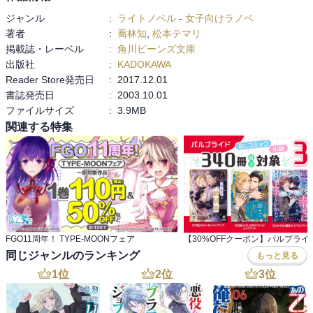
ジャンル
:
ライトノベル
-
女子向けラノベ
あちらを読んでいた方が、この結末でも

著者
:
喬林知
,
松本テマリ
大丈夫と思えます。

掲載誌・レーベル
:
角川ビーンズ文庫
読んでいなければ…少々何の事だかわからないかも。
出版社
:
KADOKAWA
Reader Store発売日
:
2017.12.01
書誌発売日
:
2003.10.01
ファイルサイズ
:
3.9MB
関連する特集
FGO11周年！ TYPE-MOONフェア
同じジャンルのランキング
もっと見る
1
位
2
位
3
位