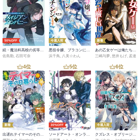
50%OFF
今週入荷
新着
続・魔法科高校の劣等生 メイジアン・カンパニー(11)
悪役令嬢、ブラコンにジョブチェンジします９【電子特典付き】
あの乙女ゲーは俺たちに厳しい世界です 6
佐島勤
,
石田可奈
浜千鳥
,
八美☆わん
三嶋与夢
,
悠井もげ
,
孟達
4
位
5
位
6
位
新着
30%OFF
今週入荷
出遅れテイマーのその日暮らし 16
ソードアート・オンライン29 ユナイタル・リングVIII
クズレス・オブリージュ６ 18禁ゲー世界のクズ悪役に転生してしまった俺は、原作知識の力でどうしてもモブ人生をつかみ取りたい【電子特別版】