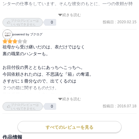
ンターの仕事をしています。そんな彼女のもとに、一つの依頼が持
ち込まれます。それは、祖母ヘイゼルの持ち物だった「鏡の水底」
続きを読む
という箱を、ナチスが席巻するドイツから取りもどしてほしいとい
ブクログレビューは
投稿日
:
2020.02.15
0
うものでした。

いいねできません
powered by ブクログ
こうしてドイツに渡ったエイプリルたちは、「風の終わり」の鍵と
なる、ある人物の左腕を所有しているドイツ人将校のリチャードと
祖母から受け継いだのは、表だけではなく

行動をともにすることになります。

裏の職業のハンターも。

元気なエイプリルがくるくると動くので、たのしんで読めました。
お目付役の男とともにあっちへこっちへ。

文章も、本編ほどゴタゴタしておらず、読みやすかったように思い
今回依頼されたのは、不思議な『箱』の奪還。

ます。
さすがに１冊分なので、出てくるのは

２つの箱に関するものだけ。

最終兵器らしく、中身は何なのか謎。

続きを読む
ブクログレビューは
投稿日
:
2016.07.18
0
時代はあれが存在すると言う時点で固定。

いいねできません
彼らがそんなものを信じている、と考えると

妙な感じがします。

すべてのレビューを見る
が、色々なものを没収していたのを考えると

違和感がない気もしますが。

作品情報