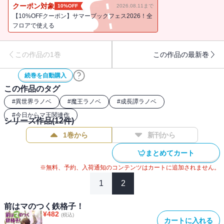
らマのつく自由業! 」「今度はマのつく最終兵器! 」は、「今日から
クーポン対象
10%OFF
2026.08.11まで
（マ）王！ 魔王誕生編」（角川文庫）に、「今夜はマのつく大脱
【10%OFFクーポン】サマーブックフェス2026！全
走! 」「明日はマのつく風が吹く! 」は、「今日から（マ）王！ 魔
フロアで使える
王彷徨編」（角川文庫）に「閣下とまるマのつくトサ日記!? (外伝第
1弾)」「息子はまるマのつく自由業!? （外伝第3弾）」は、「今日か
この作品の1巻
この作品の最新巻
ら（マ）王！ 地球過去編」（角川文庫）に、「きっとマのつく陽
が昇る! 」「いつかマのつく夕暮れに! 」は、「今日から（マ）
続巻を自動購入
王！ カロリア編」（角川文庫）に、「天にマのつく雪が舞う! 」
この作品のタグ
「地にはマのつく星が降る! 」は、「今日から（マ）王！カロリア
編 II」（角川文庫）に各々収録されています。
#
異世界ラノベ
#
魔王ラノベ
#
成長譚ラノベ
#
今日からマ王関連作
シリーズ作品(
12
件)
1巻から
新刊から
まとめてカート
※無料、予約、入荷通知のコンテンツはカートに追加されません。
1
2
前はマのつく鉄格子！
¥
482
(税込)
カートに入れる