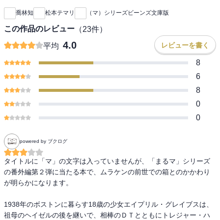
喬林知
松本テマリ
（マ）シリーズビーンズ文庫版
この作品のレビュー
（
23
件）
4.0
レビューを書く
平均
8
6
8
0
0
powered by ブクログ
タイトルに「マ」の文字は入っていませんが、「まるマ」シリーズ
の番外編第２弾に当たる本で、ムラケンの前世での箱とのかかわり
が明らかになります。

1938年のボストンに暮らす18歳の少女エイプリル・グレイブスは、
祖母のヘイゼルの後を継いで、相棒のＤＴとともにトレジャー・ハ