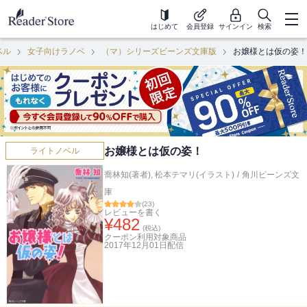
はじめて
会員登録
サインイン
検索
ベル
女子向けラノベ
（マ）シリーズビーンズ文庫版
お嬢様とは仮の姿！
お嬢様とは仮の姿！
ライトノベル
喬林知(著者)
,
松本テマリ(イラスト)
/
角川ビーンズ文
庫
(
23
)
レビューを書く
¥
482
(税込)
クーポン利用対象商品
2017年12月01日
配信