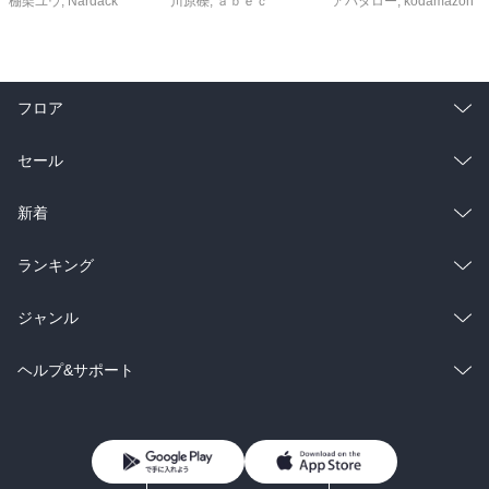
棚架ユウ
,
Nardack
川原礫
,
ａｂｅｃ
アバタロー
,
kodamazon
フロア
総合
コミック
セール
ラノベ
小説
総合
コミック
新着
雑誌・グラビア
ビジネス・実用
ラノベ
小説
総合
コミック
ランキング
BL・TL
雑誌・グラビア
ビジネス・実用
ラノベ
小説
総合
コミック
ジャンル
BL・TL
雑誌・グラビア
ビジネス・実用
ラノベ
小説
コミック
男性コミック
ヘルプ&サポート
BL・TL
雑誌・グラビア
ビジネス・実用
女性コミック
コミック誌
初めての方へ
ヘルプ
BL・TL
ライトノベル
男子向けラノベ
よくあるご質問
お問い合わせ