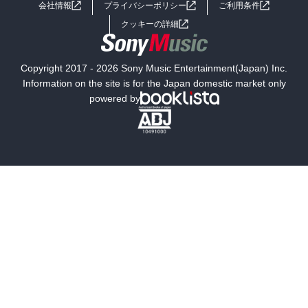
会社情報
プライバシーポリシー
ご利用条件
女子向けラノベ
小説
利用規約
クッキーの詳細
国内小説
海外小説
Copyright 2017 - 2026 Sony Music Entertainment(Japan) Inc.
ミステリー
SF
Information on the site is for the Japan domestic market only
powered by
歴史・時代小説
文学
雑誌
グラビア写真集
ボーイズラブ
ティーンズラブ
人文・思想・歴史
社会・政治・法律
ビジネス・経済
サイエンス・テクノロジー
コンピュータ・情報
くらし・家庭
料理・酒
ファッション・美容・ダイエット