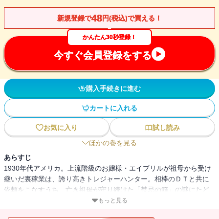
48
新規登録で
円(税込)で買える！
かんたん30秒登録！
今すぐ会員登録をする
購入手続きに進む
カートに入れる
お気に入り
試し読み
ほかの巻を見る
あらすじ
1930年代アメリカ。上流階級のお嬢様・エイプリルが祖母から受け
継いだ裏稼業は、誇り高きトレジャーハンター。相棒のＤＴと共に
依頼をこなすうち、亡き祖母が守り続けた「禁忌の箱」の謎にたど
りつき、陰謀に巻き込まれるが・・・・・・。ＴＶアニメ化され
もっと見る
た、元祖・異世界トリップの傑作シリーズの外伝第2弾!!※「今日か