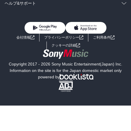
BL・TL
雑誌・グラビア
ビジネス・実用
ラノベ
小説
コミック
男性コミック
ヘルプ&サポート
BL・TL
雑誌・グラビア
ビジネス・実用
女性コミック
コミック誌
初めての方へ
ヘルプ
BL・TL
ライトノベル
男子向けラノベ
よくあるご質問
お問い合わせ
会社情報
プライバシーポリシー
ご利用条件
女子向けラノベ
小説
利用規約
クッキーの詳細
国内小説
海外小説
Copyright 2017 - 2026 Sony Music Entertainment(Japan) Inc.
ミステリー
SF
Information on the site is for the Japan domestic market only
powered by
歴史・時代小説
文学
雑誌
グラビア写真集
ボーイズラブ
ティーンズラブ
人文・思想・歴史
社会・政治・法律