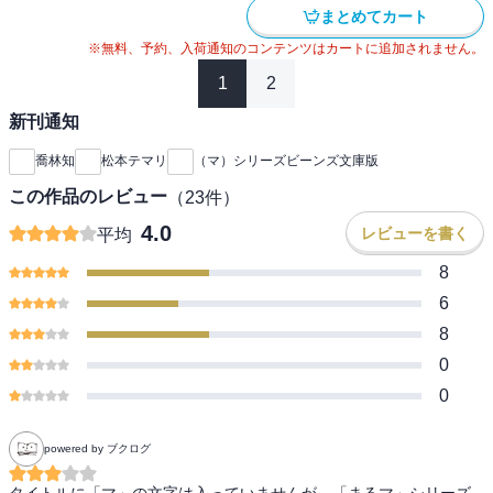
まとめてカート
※無料、予約、入荷通知のコンテンツはカートに追加されません。
1
2
新刊通知
喬林知
松本テマリ
（マ）シリーズビーンズ文庫版
この作品のレビュー
（
23
件）
4.0
レビューを書く
平均
8
6
8
0
0
powered by ブクログ
タイトルに「マ」の文字は入っていませんが、「まるマ」シリーズ