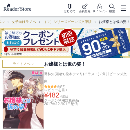
はじめて
会員登録
サインイン
検索
ベル
女子向けラノベ
（マ）シリーズビーンズ文庫版
お嬢様とは仮の姿！
お嬢様とは仮の姿！
ライトノベル
喬林知(著者)
,
松本テマリ(イラスト)
/
角川ビーンズ文
庫
(
23
)
レビューを書く
¥
482
(税込)
クーポン利用対象商品
2017年12月01日
配信