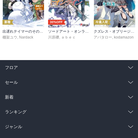
新着
30%OFF
今週入荷
出遅れテイマーのその日暮らし 16
ソードアート・オンライン29 ユナイタル・リングVIII
クズレス・オブリージュ６ 18禁ゲー世界のクズ悪役に転生してしまった俺は、原作知識の力でどうしてもモブ人生をつかみ取りたい【電子特別版】
棚架ユウ
,
Nardack
川原礫
,
ａｂｅｃ
アバタロー
,
kodamazon
フロア
総合
コミック
セール
ラノベ
小説
総合
コミック
新着
雑誌・グラビア
ビジネス・実用
ラノベ
小説
総合
コミック
ランキング
BL・TL
雑誌・グラビア
ビジネス・実用
ラノベ
小説
総合
コミック
ジャンル