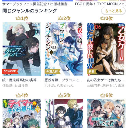
サマーブックフェス開催記念！出版社担当さんに聞いたオススメBL小説
FGO11周年！ TYPE-MOONフェア
同じジャンルのランキング
もっと見る
1
位
2
位
3
位
50%OFF
今週入荷
新着
続・魔法科高校の劣等生 メイジアン・カンパニー(11)
悪役令嬢、ブラコンにジョブチェンジします９【電子特典付き】
あの乙女ゲーは俺たちに厳しい世界です 6
佐島勤
,
石田可奈
浜千鳥
,
八美☆わん
三嶋与夢
,
悠井もげ
,
孟達
4
位
5
位
6
位