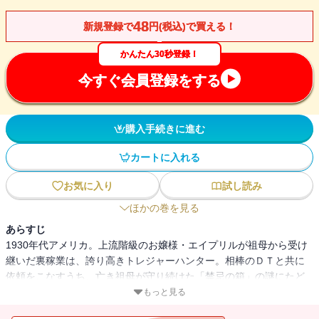
48
新規登録で
円(税込)で買える！
かんたん30秒登録！
今すぐ会員登録をする
購入手続きに進む
カートに入れる
お気に入り
試し読み
ほかの巻を見る
あらすじ
1930年代アメリカ。上流階級のお嬢様・エイプリルが祖母から受け
継いだ裏稼業は、誇り高きトレジャーハンター。相棒のＤＴと共に
依頼をこなすうち、亡き祖母が守り続けた「禁忌の箱」の謎にたど
りつき、陰謀に巻き込まれるが・・・・・・。ＴＶアニメ化され
もっと見る
た、元祖・異世界トリップの傑作シリーズの外伝第2弾!!※「今日か