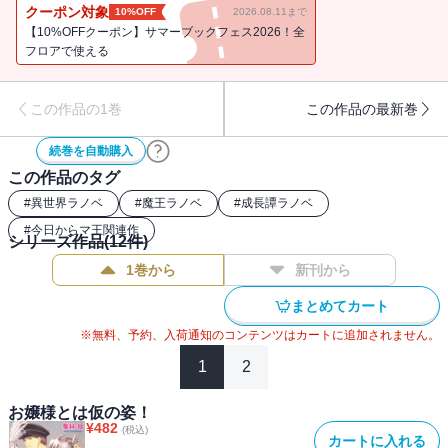
らマのつく自由業! 」「今度はマのつく最終兵器! 」は、「今日から
クーポン対象
10%OFF
2026.08.11まで
（マ）王！ 魔王誕生編」（角川文庫）に、「今夜はマのつく大脱
【10%OFFクーポン】サマーブックフェス2026！全
走! 」「明日はマのつく風が吹く! 」は、「今日から（マ）王！ 魔
フロアで使える
王彷徨編」（角川文庫）に「閣下とまるマのつくトサ日記!? (外伝第
1弾)」「息子はまるマのつく自由業!? （外伝第3弾）」は、「今日か
この作品の1巻
この作品の最新巻
ら（マ）王！ 地球過去編」（角川文庫）に、「きっとマのつく陽
が昇る! 」「いつかマのつく夕暮れに! 」は、「今日から（マ）
続巻を自動購入
王！ カロリア編」（角川文庫）に、「天にマのつく雪が舞う! 」
この作品のタグ
「地にはマのつく星が降る! 」は、「今日から（マ）王！カロリア
編 II」（角川文庫）に各々収録されています。
#
異世界ラノベ
#
魔王ラノベ
#
成長譚ラノベ
#
今日からマ王関連作
シリーズ作品(
12
件)
1巻から
新刊から
まとめてカート
※無料、予約、入荷通知のコンテンツはカートに追加されません。
1
2
お嬢様とは仮の姿！
¥
482
(税込)
カートに入れる