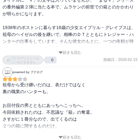
の番外編第２弾に当たる本で、ムラケンの前世での箱とのかかわり
が明らかになります。

1938年のボストンに暮らす18歳の少女エイプリル・グレイブスは、
祖母のヘイゼルの後を継いで、相棒のＤＴとともにトレジャー・ハ
ンターの仕事をしています。そんな彼女のもとに、一つの依頼が持
ち込まれます。それは、祖母ヘイゼルの持ち物だった「鏡の水底」
続きを読む
という箱を、ナチスが席巻するドイツから取りもどしてほしいとい
ブクログレビューは
投稿日
:
2020.02.15
0
うものでした。

いいねできません
powered by ブクログ
こうしてドイツに渡ったエイプリルたちは、「風の終わり」の鍵と
なる、ある人物の左腕を所有しているドイツ人将校のリチャードと
祖母から受け継いだのは、表だけではなく

行動をともにすることになります。

裏の職業のハンターも。

元気なエイプリルがくるくると動くので、たのしんで読めました。
お目付役の男とともにあっちへこっちへ。

文章も、本編ほどゴタゴタしておらず、読みやすかったように思い
今回依頼されたのは、不思議な『箱』の奪還。

ます。
さすがに１冊分なので、出てくるのは

２つの箱に関するものだけ。

最終兵器らしく、中身は何なのか謎。

続きを読む