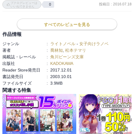
ブクログレビューは
投稿日
:
2016.07.18
0
時代はあれが存在すると言う時点で固定。

いいねできません
彼らがそんなものを信じている、と考えると

妙な感じがします。

すべてのレビューを見る
が、色々なものを没収していたのを考えると

違和感がない気もしますが。

作品情報
ジャンル
:
ライトノベル
-
女子向けラノベ
あちらを読んでいた方が、この結末でも

著者
:
喬林知
,
松本テマリ
大丈夫と思えます。

掲載誌・レーベル
:
角川ビーンズ文庫
読んでいなければ…少々何の事だかわからないかも。
出版社
:
KADOKAWA
Reader Store発売日
:
2017.12.01
書誌発売日
:
2003.10.01
ファイルサイズ
:
3.9MB
関連する特集