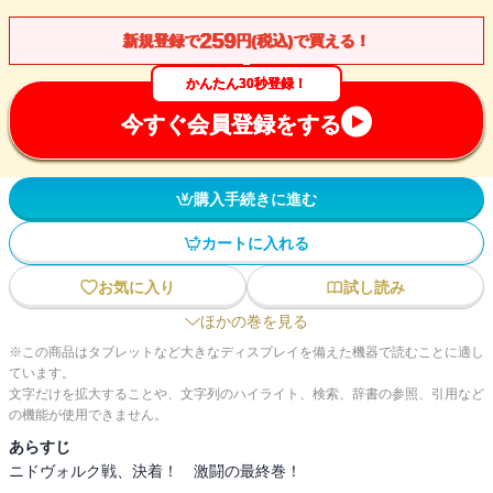
259
新規登録で
円(税込)で買える！
かんたん30秒登録！
今すぐ会員登録をする
購入手続きに進む
カートに入れる
お気に入り
試し読み
ほかの巻を見る
※この商品はタブレットなど大きなディスプレイを備えた機器で読むことに適し
ています。
文字だけを拡大することや、文字列のハイライト、検索、辞書の参照、引用など
の機能が使用できません。
あらすじ
ニドヴォルク戦、決着！ 激闘の最終巻！