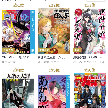
1
位
2
位
3
位
今週入荷
今週入荷
新着
ONE PIECE モノクロ版 115
異世界居酒屋「のぶ」(22)
悪役令嬢レベル99 ～私は裏ボスですが魔王ではありません～ その６
尾田栄一郎
蝉川夏哉
,
ヴァージニア二等兵
のこみ
,
転
,
七夕さとり
,
Tea
4
位
5
位
6
位