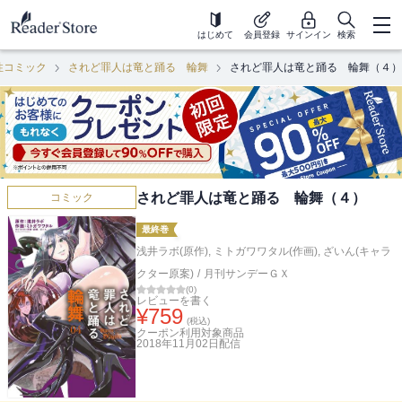
はじめて
会員登録
サインイン
検索
性コミック
されど罪人は竜と踊る 輪舞
されど罪人は竜と踊る 輪舞（４）
されど罪人は竜と踊る 輪舞（４）
コミック
最終巻
浅井ラボ(原作)
,
ミトガワワタル(作画)
,
ざいん(キャラ
クター原案)
/
月刊サンデーＧＸ
(
0
)
レビューを書く
¥
759
(税込)
クーポン利用対象商品
2018年11月02日
配信