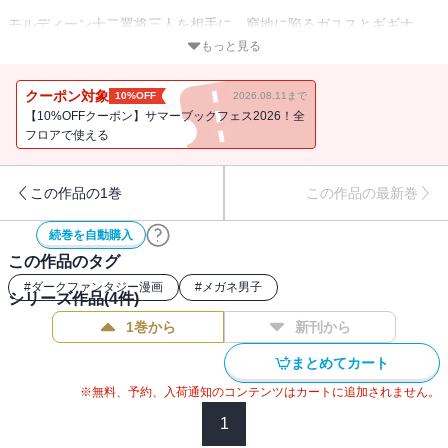
モルディーン十二翼将三人を相手に、窮地に陥るガユスとギギナ。
ガユス達を襲った謎の女・ニドヴォルクが、再び彼らの前に現れ
もっと見る
る！
モルディーン十二翼将であるラキ兄弟とジェノンを相手に圧倒的な
クーポン対象
10%OFF
2026.08.11まで
力を見せつけた彼女は、
【10%OFFクーポン】サマーブックフェス2026！全
ガユスとギギナに狙いを定め・・・・・・？
フロアで使える
重力力場系咒式を操る魔女VS二人の剣士！今までにない激闘が幕を
開ける――！！
この作品の1巻
この作品の最新巻
超人気暗黒ライトノベルコミカライズ作品最終巻！
続巻を自動購入
この作品のタグ
#
ダークファンタジー漫画
#
メガネ男子
シリーズ作品(
4
件)
1巻から
新刊から
まとめてカート
※無料、予約、入荷通知のコンテンツはカートに追加されません。
1