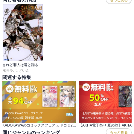
されど罪人は竜と踊る
浅井ラボ
,
ざいん
関連する特集
KADOKAWAのコミックスフェア カドコミ2026夏【電子版】第2弾
同じジャンルのランキング
もっと見る