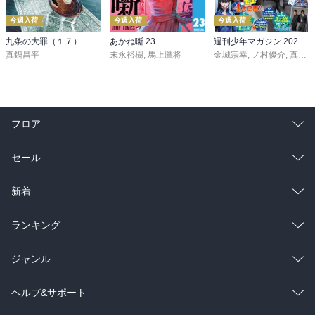
今週入荷
今週入荷
今週入荷
九条の大罪（１７）
あかね噺 23
週刊少年マガジン 2026年36・37号[2026年8月5日発売]
真鍋昌平
末永裕樹
,
馬上鷹将
金城宗幸
,
ノ村優介
,
真島ヒロ
フロア
総合
コミック
セール
ラノベ
小説
総合
コミック
新着
雑誌・グラビア
ビジネス・実用
ラノベ
小説
総合
コミック
ランキング
BL・TL
雑誌・グラビア
ビジネス・実用
ラノベ
小説
総合
コミック
ジャンル
BL・TL
雑誌・グラビア
ビジネス・実用
ラノベ
小説
コミック
男性コミック
ヘルプ&サポート