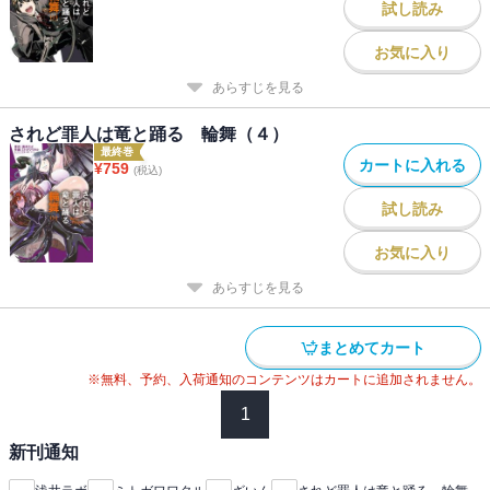
試し読み
お気に入り
あらすじを見る
されど罪人は竜と踊る 輪舞（４）
最終巻
カートに入れる
¥
759
(税込)
試し読み
お気に入り
あらすじを見る
まとめてカート
※無料、予約、入荷通知のコンテンツはカートに追加されません。
1
新刊通知