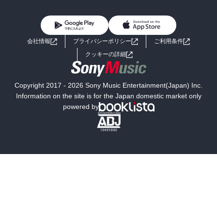
BL・TL
雑誌・グラビア
ビジネス・実用
女性コミック
コミック誌
初めての方へ
ヘルプ
BL・TL
ライトノベル
男子向けラノベ
よくあるご質問
お問い合わせ
会社情報
プライバシーポリシー
ご利用条件
女子向けラノベ
小説
利用規約
クッキーの詳細
国内小説
海外小説
Copyright 2017 - 2026 Sony Music Entertainment(Japan) Inc.
ミステリー
SF
Information on the site is for the Japan domestic market only
powered by
歴史・時代小説
文学
雑誌
グラビア写真集
ボーイズラブ
ティーンズラブ
人文・思想・歴史
社会・政治・法律
ビジネス・経済
サイエンス・テクノロジー