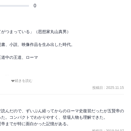
0
がつまっている」（思想家丸山真男）

書、小説、映像作品を生み出した時代。

道中の王道、ローマ

の戦い〉

続きを読む
投稿日
:
2025.11.15
ねた本は、よく知られているカエサル時代はサラリと、そのかわり皇
る。

で読んだので、ずいぶん経ってからのローマ史復習だったが五賢帝の
三世紀以降はまともに寿命をまっとうした皇帝が数えるほどという有
た。コンパクトでわかりやすく、登場人物も理解できた。

賢帝までが特に面白かった記憶がある。
プの役割を果たして、分裂し消えていく。

投稿日
:
2019.04.07