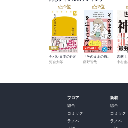
1
位
2
位
新着
72%OFF
ヤバい日本の住所
「そのままの自分」を生きてみる 精神科医が教える自分を責めない気持ちの整理術 (特装版)
河合太郎
藤野智哉
中村圭
フロア
新着
総合
総合
コミック
コミック
ラノベ
ラノベ