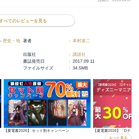
象的。

なく、新しい秩序が生まれ、これまでにない考え方や感じ方が芽生え
すべてのレビューを見る
-
歴史・地
著者
:
本村凌二
出版社
:
講談社
書誌発売日
:
2017.09.11
ファイルサイズ
:
34.5MB
用書セール第2弾
【夏電書2026】 セット割キャンペーン
もっと見る