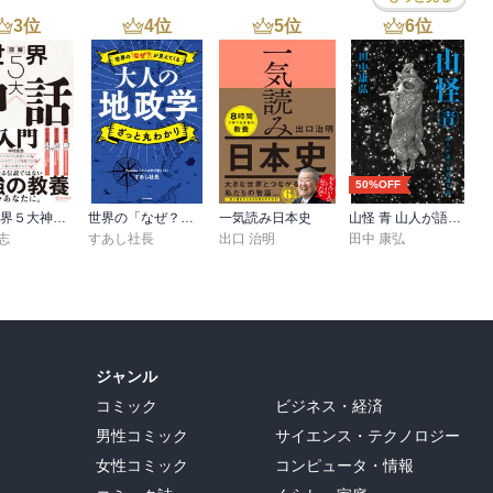
3
位
4
位
5
位
6
位
50%OFF
図解 世界５大神話入門
世界の「なぜ？」が見えてくる 大人の地政学 ざっと丸わかり
一気読み日本史
山怪 青 山人が語る不思議な話
志
すあし社長
出口 治明
田中 康弘
ジャンル
コミック
ビジネス・経済
男性コミック
サイエンス・テクノロジー
女性コミック
コンピュータ・情報