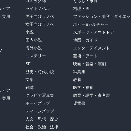
コミック誌
くらし・家庭
ラビア
ライトノベル
料理・酒
・実用
男子向けラノベ
ファッション・美容・ダイエッ
女子向けラノベ
ホビー&カルチャー
小説
スポーツ・アウトドア
国内小説
地図・ガイド
海外小説
エンターテイメント
グ
ミステリー
芸術・アート
SF
映画・音楽・演劇
歴史・時代小説
写真集
文学
教養
雑誌
医学・福祉
ラビア
グラビア写真集
教育・語学・参考書
・実用
ボーイズラブ
児童書
ティーンズラブ
人文・思想・歴史
社会・政治・法律