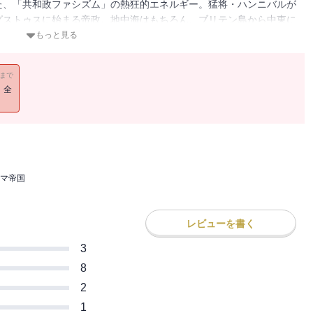
た、「共和政ファシズム」の熱狂的エネルギー。猛将・ハンニバルが
グストゥスに始まる帝政。地中海はもちろん、ブリテン島から中東に
マ帝国が終焉を迎えた時、古代文明はどのように変貌していたのか。
もっと見る
11まで
！全
マ帝国
レビューを書く
3
8
2
1