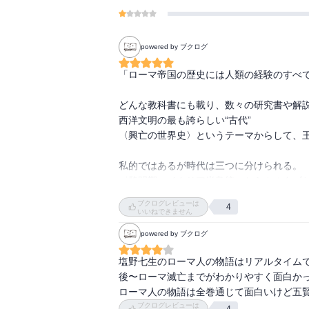
powered by ブクログ
「ローマ帝国の歴史には人類の経験のすべて
どんな教科書にも載り、数々の研究書や解説
西洋文明の最も誇らしい“古代”

〈興亡の世界史〉というテーマからして、王
私的ではあるが時代は三つに分けられる。

〈黎明期、イタリア半島統一からカルタゴと
〈絶頂期、カエサル、オクタビアヌス〉

ブクログレビューは
4
〈衰退期、ローマ帝国とキリスト教〉

いいねできません
powered by ブクログ
千年近いローマの通史を３５０ページで連
帝ネロ以降を極力漏れのないように描いてい
塩野七生のローマ人の物語はリアルタイム
戦いと陰謀に明け暮れるローマ、特に紀元
後〜ローマ滅亡までがわかりやすく面白かっ
様には、あらためて驚く。

ローマ人の物語は全巻通じて面白いけど五
そして、終盤はキリスト教布教のマッチポン
ブクログレビューは