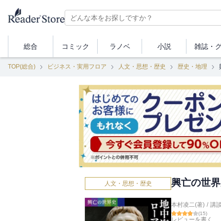
総合
コミック
ラノベ
小説
雑誌・
TOP(総合)
ビジネス・実用フロア
人文・思想・歴史
歴史・地理
興亡の世界
人文・思想・歴史
本村凌二(著)
/
講
(
15
)
レビューを書く