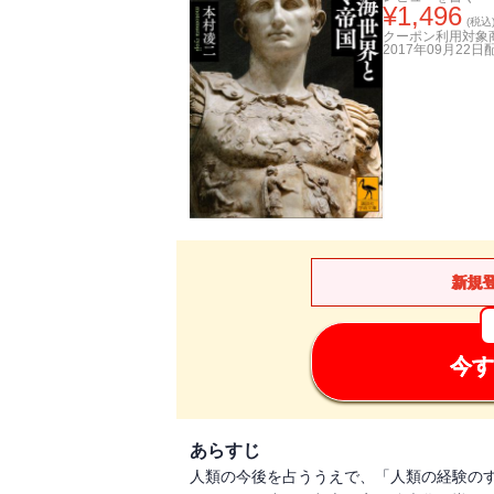
¥
1,496
(税込
クーポン利用対象
2017年09月22日
新規
今す
あらすじ
人類の今後を占ううえで、「人類の経験の