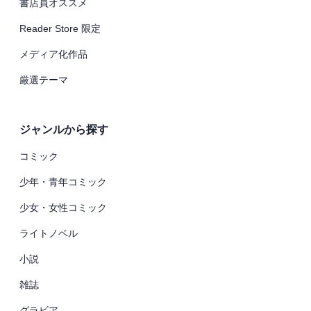
書店員オススメ
Reader Store 限定
メディア化作品
厳選テーマ
ジャンルから探す
コミック
少年・青年コミック
少女・女性コミック
ライトノベル
小説
雑誌
グラビア