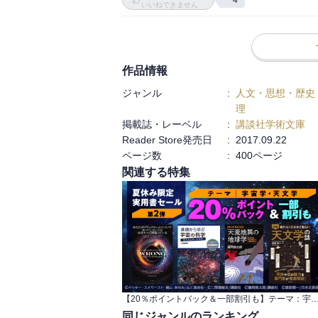
4
いいねできません
終章「文明の変貌と帝国の終焉」は、特に印
作者曰く「古代末期はたそがれの時代では
た時代ではないだろうか」

作品情報
衰亡は誕生につながるということか……。
ジャンル
:
人文・思想・歴史
理
掲載誌・レーベル
:
講談社学術文庫
Reader Store発売日
:
2017.09.22
ページ数
:
400ページ
関連する特集
【20％ポイントバック＆一部割引も】テーマ：宇宙学・天文学 夏休み限定実
同じジャンルのランキング