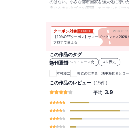
のはない。小さな都市国家を強大化に導い
率いるカルタゴとの死闘。カエサルとアウ
いたる「世界帝国」の現出。そして、ロー
クーポン対象
10%OFF
2026.08.
【10%OFFクーポン】サマーブックフェス2026
フロアで使える
この作品のタグ
#
古代ギリシャ・ローマ史
#
世界史
新刊通知
本村凌二
興亡の世界史 地中海世界とロー
この作品のレビュー
（
15
件）
3.9
平均