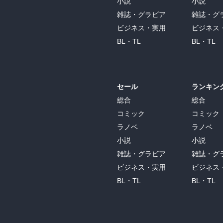
小説
小説
雑誌・グラビア
雑誌・グ
ビジネス・実用
ビジネス
BL・TL
BL・TL
セール
ランキン
総合
総合
コミック
コミック
ラノベ
ラノベ
小説
小説
雑誌・グラビア
雑誌・グ
ビジネス・実用
ビジネス
BL・TL
BL・TL