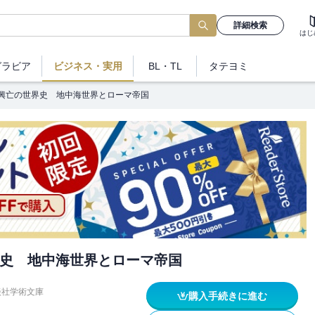
詳細検索
はじ
グラビア
ビジネス
・実用
BL・TL
タテヨミ
興亡の世界史 地中海世界とローマ帝国
史 地中海世界とローマ帝国
談社学術文庫
購入手続きに進む