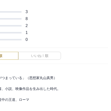
3
8
2
1
0
順
いいね！順
つまっている」（思想家丸山真男）

、小説、映像作品を生み出した時代。

中の王道、ローマ
