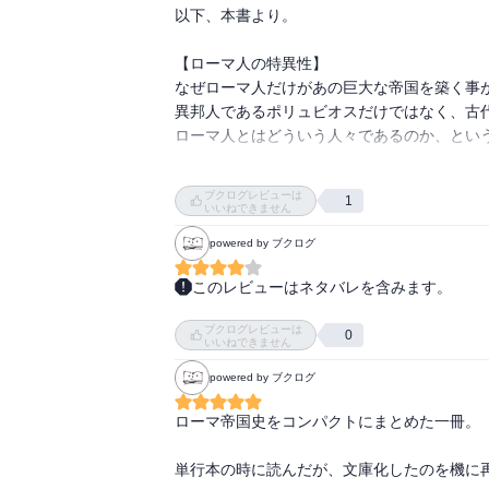
示していく、という流れにはなっていないよ
以下、本書より。

【ローマ人の特異性】

なぜローマ人だけがあの巨大な帝国を築く事が
異邦人であるポリュビオスだけではなく、古代
ローマ人とはどういう人々であるのか、という
住民の数ではヒスパニア人より少なく、活力
ブクログレビューは
1
リシャ人に及ばない。

いいねできません
そう指摘したのはキケロ。

powered by ブクログ
しかし、神々への敬虔さと慎みではいかなる人
このレビューはネタバレを含みます。
万物は神々の力によって支配されている。

わかっていたことだけど、『ローマ帝国』に
それはどうしようもない宿命としてローマ人の
ブクログレビューは
それでも、通史でもやはり面白さは伝わるし、
0
いいねできません
それら神々の怒りに触れない為には、ひたすら
この事はギリシャ人ポリュビオスの目にも異様
powered by ブクログ
三頭政治のクラッスス、お前どっから出てき
この歴史家はこう語っている。

た感あり。

ローマ帝国史をコンパクトにまとめた一冊。

思えば、ローマは宗教によって他の国々に勝る
そして、どうしてもローマ帝国の終焉として
単行本の時に読んだが、文庫化したのを機に再
他国でなら迷信とされる事でも、ローマでは国
い時代の序章でもある。そこら辺は気をつけ