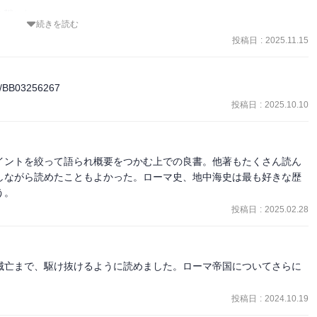
戦い〉

続きを読む
投稿日
:
2025.11.15
た本は、よく知られているカエサル時代はサラリと、そのかわり皇帝
pc/BB03256267


投稿日
:
2025.10.10
世紀以降はまともに寿命をまっとうした皇帝が数えるほどという有様
の役割を果たして、分裂し消えていく。

イントを絞って語られ概要をつかむ上での良書。他著もたくさん読ん
的。

しながら読めたこともよかった。ローマ史、地中海史は最も好きな歴
く、新しい秩序が生まれ、これまでにない考え方や感じ方が芽生えた
う。
投稿日
:
2025.02.28
滅亡まで、駆け抜けるように読めました。ローマ帝国についてさらに
投稿日
:
2024.10.19