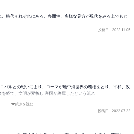
に、時代それぞれにある、多面性、多様な見方が現代をみる上でもヒ
投稿日
:
2023.11.05
ンニバルとの戦いにより、ローマが地中海世界の覇権をとり、平和、政
を経て、文明が変貌し 帝国が終焉したという流れ

続きを読む
投稿日
:
2022.07.22
、カエサルとアウグストゥスは別格なページ数の多さ。「あとがき」
ミティアヌス帝、アンブロシウス)も興味深い
