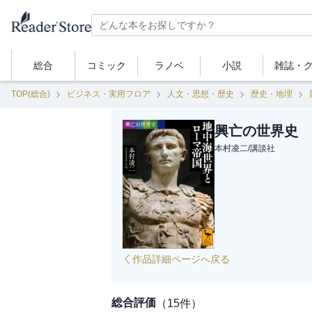
総合
コミック
ラノベ
小説
雑誌・
TOP(総合)
ビジネス・実用フロア
人文・思想・歴史
歴史・地理
興亡の世界史 
本村凌二
/
講談社
作品詳細ページへ戻る
総合評価
（
15
件）