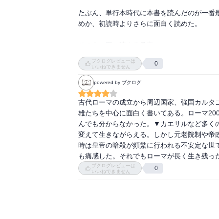
いずれの宗教行事も壮麗に執り行われ、公人と
たぶん、単行本時代に本書を読んだのが一番
こうした役割において宗教を凌ぐものはない
めか、初読時よりさらに面白く読めた。

そのうち再々読する予定。
ブクログレビューは
0
いいねできません
powered by ブクログ
古代ローマの成立から周辺国家、強国カルタ
雄たちを中心に面白く書いてある。ローマ20
んでも分からなかった。▼カエサルなど多く
変えて生きながらえる。しかし元老院制や帝
時は皇帝の暗殺が頻繁に行われる不安定な世
も痛感した。それでもローマが長く生き残っ
ブクログレビューは
0
いいねできません