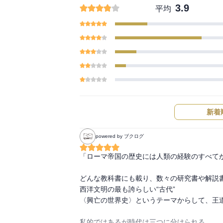
3.9
平均
新着
powered by ブクログ
「ローマ帝国の歴史には人類の経験のすべてが
どんな教科書にも載り、数々の研究書や解説書
西洋文明の最も誇らしい“古代”

〈興亡の世界史〉というテーマからして、王道
私的ではあるが時代は三つに分けられる。
