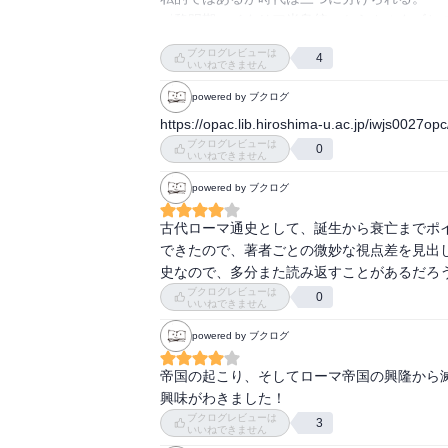
〈黎明期、イタリア半島統一からカルタゴとの
〈絶頂期、カエサル、オクタビアヌス〉

ブクログレビューは
4
〈衰退期、ローマ帝国とキリスト教〉

いいねできません
powered by ブクログ
千年近いローマの通史を３５０ページで連ね
https://opac.lib.hiroshima-u.ac.jp/iwjs0027o
ネロ以降を極力漏れのないように描いている。
ブクログレビューは
0
戦いと陰謀に明け暮れるローマ、特に紀元三
いいねできません
には、あらためて驚く。

powered by ブクログ
そして、終盤はキリスト教布教のマッチポンプ
古代ローマ通史として、誕生から衰亡までポ
終章「文明の変貌と帝国の終焉」は、特に印象
できたので、著者ごとの微妙な視点差を見出
作者曰く「古代末期はたそがれの時代ではな
史なので、多分また読み返すことがあるだろ
時代ではないだろうか」

ブクログレビューは
0
いいねできません
衰亡は誕生につながるということか……。
powered by ブクログ
帝国の起こり、そしてローマ帝国の興隆から
興味がわきました！
ブクログレビューは
3
いいねできません