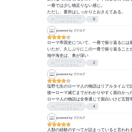
んだカエサルこそ、「父祖の遺風」の鋳型と
一冊では少し物足りない感じ。

かしその一方で独裁者との糾弾を受け暗殺の
ただし、要所はしっかりとおさえてある。
治を行なった初代皇帝アウグストゥスは「権
ブクログレビューは
0
いいねできません
規定していくことになる。ここで重要なのは
が要求されたことだと著者はいう。多種多様
powered by ブクログ
許されず、五賢帝の一人ハドリアヌスがパン
を重んじることとなる。

ローマ帝国史について、一冊で振り返るには
いたが、久しぶりにこの一冊で振り返ることが
　しかし、皇帝が軍事的な「権力」を常態的
地中海史は、奥が深い
ヤ教・キリスト教の一神教が人々の不安を確
ブクログレビューは
2
いいねできません
で国教としての立場を確立する。著者はこの
の救済を崇める古代地中海の精神世界に、神
powered by ブクログ
うが、だとすればローマ古来の「父祖の遺風
塩野七生のローマ人の物語はリアルタイムで
いうことになるのだろうか。

後〜ローマ滅亡までがわかりやすく面白かった
ローマ人の物語は全巻通じて面白いけど五賢
　本書全般に言えることだが、特にこの「父
ブクログレビューは
4
ところで都合よくこの概念が使われてしまっ
いいねできません
に対する回答も明確な輪郭がないままぼやけ
powered by ブクログ
史を扱った書籍は数多あり、それでもなお知
る。本書では問題提起には独自性があり期待
人類の経験のすべてが詰まっていると言われる