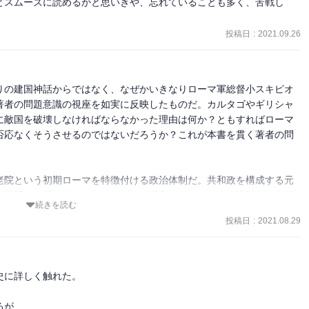
とスムーズに読めるかと思いきや、忘れていることも多く、苦戦し
者の特徴が出ているように思う。ローマ帝国の始まりであるカルタゴ
投稿日
:
2021.09.26
論じ、新しい時代の到来により ローマ帝国が終わったという論調。

制と新しい時代のアンバランスから常に変化を強いられることを実感
りの建国神話からではなく、なぜかいきなりローマ軍総督小スキピオ
著者の問題意識の視座を如実に反映したものだ。カルタゴやギリシャ
に敵国を破壊しなければならなかった理由は何か？ともすればローマ
領土を併合し、個々の都市と同盟関係を結ぶ」

否応なくそうさせるのではないだろうか？これが本書を貫く著者の問
老院という初期ローマを特徴付ける政治体制だ。共和政を構成する元
て戦闘へと焚き付けるファシズムの温床であったとする逆説だ。先行
続きを読む
帝国では単一であった王者がここローマでは複数おり、寡頭政治の中
投稿日
:
2021.08.29
備え愛国精神を鼓舞する。その根底で作用したのが、ローマ人に受け
ような敵将といえど優秀な者を称揚し、失敗に寛容だが裏切りや臆病
に詳しく触れた。

たのがユリウス＝カエサルだということになるのだろう。異民族ガリ
する寛容さを併せ持ち、地中海・小アジア世界の征服に果断に突き進
が、
