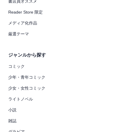
書店員オススメ
Reader Store 限定
メディア化作品
厳選テーマ
ジャンルから探す
コミック
少年・青年コミック
少女・女性コミック
ライトノベル
小説
雑誌
グラビア