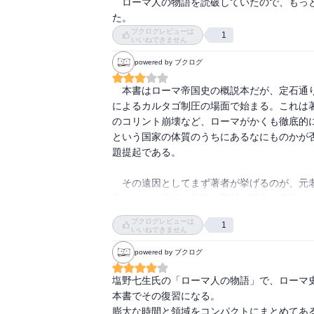
　ローマ人の物語を読破していたので、もっ
た。
ローマ帝国の始まりと終わりについては、著
ブクログレビューは
1
いいねできません
壊滅を ローマ人の「父祖の遺風」の精神から
powered by ブクログ
帝国だけでなく、人間の営みは全て従来の体
した

　本書はローマ帝国史の概説本だが、定石通
によるカルタゴ制圧の場面で始まる。これは
のコリント崩壊など、ローマがかくも徹底的
「ローマの道は〜軍道である。戦いに勝っては
という国家の体質のうちにあるなにものかが
題提起である。

　その遠因としてまず著者が挙げるのが、元
老たちが、父祖の物語を題材に民衆を扇動し
するアッシリア、ペルシャ、マケドニアの諸
ブクログレビューは
1
核を成しつつそれぞれが王者としての威厳を
いいねできません
継がれる「父祖の遺風」、即ちハンニバルの
powered by ブクログ
者を強く非難する伝統的精神だという。

塩野七生氏の「ローマ人の物語」で、ローマ史
　だとするなら、真っ先にその精神を体現し
本書でその復習になる。

ア人らに対する強圧さと、同胞ローマ人に対
膨大な時間と領域をコンパクトにまとめてある