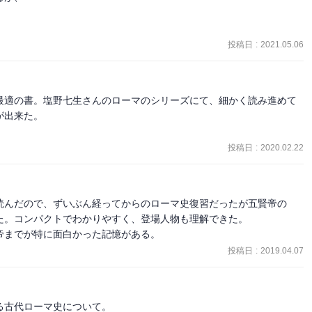
してローマ世界の人々の意識に最初に刻みつけられた存在だった。し
憂き目にあうのだが、この轍を踏むまいと元老たちとの調和の上に統
力なき権威」のロールモデルとして、その後のローマ統治のあり方を
投稿日
:
2021.05.06
、「権威」の基底においてローマ伝統の神々に対する「敬虔」な態度
な民族を統治する帝国の為政者には各民族の神々を蔑ろにすることは
テオン建造の際にそうしたように、必然的に自由で多神教的な宗教観
最適の書。塩野七生さんのローマのシリーズにて、細かく読み進めて
出来た。

に頼みにした「三世紀の危機」以降の外交・経済的混乱の中で、ユダ
実に掬い上げることに成功し、迫害に耐えながら遂に「ミラノ勅令」
投稿日
:
2020.02.22
多神教から一神教へのスムーズな展開を、犠牲の献上による神々から
の子イエス・キリストの自己犠牲の構図がうまく合致したからだとい
」や「権力なき権威」はこのキリスト教公認により突き崩された、と
読んだので、ずいぶん経ってからのローマ史復習だったが五賢帝の
。コンパクトでわかりやすく、登場人物も理解できた。

帝までが特に面白かった記憶がある。
祖の遺風」の概念定義が曖昧なまま筆が進められているため、色んな
投稿日
:
2019.04.07
ている。そのため、自ら冒頭で提起した「ローマの容赦ない攻撃性」
てしまい、本書の軸も消失してしまっているような気がする。ローマ
見を世に問おうとするならばそこには新奇性の強い視点が必要にな
が持てたが、残念ながらその後の展開でその問題に首尾良く答えを提
古代ローマ史について。
