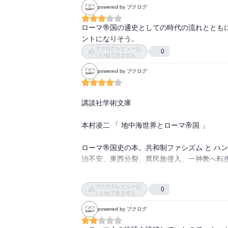
powered by ブクログ
ローマ帝国の通史としての時代の流れととも
ントになりそう。
ブクログレビューは
0
いいねできません
powered by ブクログ
講談社学術文庫

本村凌二 「 地中海世界とローマ帝国 」

ローマ帝国史の本。共和制ファシズム と ハ
治不安、東西分裂、異民族侵入、一神教へ転換
ブクログレビューは
0
皇帝を中心に多くの人物を取り上げているが
いいねできません
で取り上げた三人(マルクスアントニウス、ド
powered by ブクログ