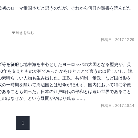
しても私人としても市民の生活をはっきりと規制している。

最初のローマ帝国本だと思うのだが、それから何冊か類書を読んだた
。
続きを読む
投稿日
:
2017.12.29
ゴ等を征服し地中海を中心としたヨーロッパの大国となる歴史が、英
00年を支えたものが何であったかをひとことで言うのは難しいし、読
の素晴らしい人物も生み出した。王政、共和制、帝政、など国は形を
政の一時期を除いて周辺国とは戦争が絶えず、国内において特に帝政
であることも知った。日本の江戸時代の平和とは遠い世界であること
たのはなぜか、という疑問がやはり残る……。
投稿日
:
2017.10.14
1