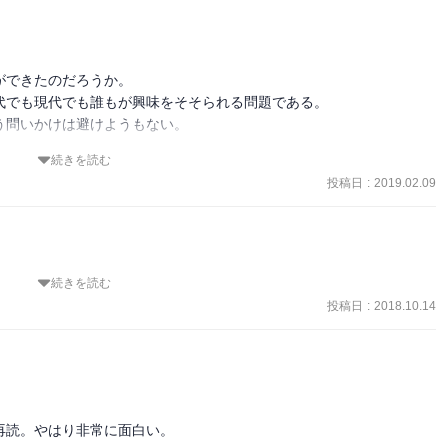
うに感じた。
できたのだろうか。

でも現代でも誰もが興味をそそられる問題である。

問いかけは避けようもない。

続きを読む
ならばガリア人より弱く、多才さではカルタゴ人に譲り、学芸ではギ
投稿日
:
2019.02.09
々にも引けを取らない、と述べたのもキケロ。

続きを読む
ついて一冊で何かを述べることが出来る訳無いのは仕方ないよね。

意識の底に潜んでいた。

新たな発見もある。

投稿日
:
2018.10.14
祭儀を怠らない事である。

に映っていたらしい。

たんや？つうか誰や？って疑問について、一部なりとも回答が得られ
のではないだろうか。

受けとってしまう時期についても、地方には豊かな部分もあり、新し
読。やはり非常に面白い。

家統合の要をなすものである。

たいなと。