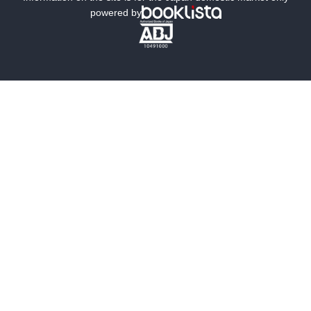
powered by
歴史・時代小説
文学
雑誌
グラビア写真集
ボーイズラブ
ティーンズラブ
人文・思想・歴史
社会・政治・法律
ビジネス・経済
サイエンス・テクノロジー
コンピュータ・情報
くらし・家庭
料理・酒
ファッション・美容・ダイエット
ホビー&カルチャー
スポーツ・アウトドア
地図・ガイド
エンターテイメント