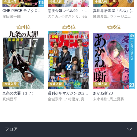
今週入荷
今週入荷
今週入荷
ONE PIECE モノクロ版 115
悪役令嬢レベル99 ～私は裏ボスですが魔王ではありません～ その６
異世界居酒屋「のぶ」(22)
尾田栄一郎
のこみ
,
七夕さとり
,
Tea
蝉川夏哉
,
ヴァージニア二等兵
4
位
5
位
6
位
今週入荷
今週入荷
今週入荷
九条の大罪（１７）
週刊少年マガジン 2026年36・37号[2026年8月5日発売]
あかね噺 23
真鍋昌平
金城宗幸
,
ノ村優介
,
真島ヒロ
末永裕樹
,
宮島礼吏
,
馬上鷹将
,
新川直司
,
久
フロア