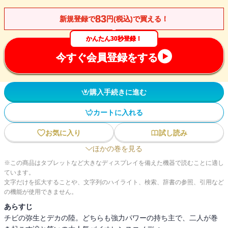
83
新規登録で
円(税込)で買える！
かんたん30秒登録！
今すぐ会員登録をする
購入手続きに進む
カートに入れる
お気に入り
試し読み
ほかの巻を見る
※この商品はタブレットなど大きなディスプレイを備えた機器で読むことに適し
ています。
文字だけを拡大することや、文字列のハイライト、検索、辞書の参照、引用など
の機能が使用できません。
あらすじ
チビの弥生とデカの陸。どちらも強力パワーの持ち主で、二人が巻