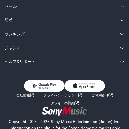
総合
コミック
セール
ラノベ
小説
総合
コミック
新着
雑誌・グラビア
ビジネス・実用
ラノベ
小説
総合
コミック
ランキング
BL・TL
雑誌・グラビア
ビジネス・実用
ラノベ
小説
総合
コミック
ジャンル
BL・TL
雑誌・グラビア
ビジネス・実用
ラノベ
小説
コミック
男性コミック
ヘルプ&サポート
BL・TL
雑誌・グラビア
ビジネス・実用
女性コミック
コミック誌
初めての方へ
ヘルプ
BL・TL
ライトノベル
男子向けラノベ
よくあるご質問
お問い合わせ
会社情報
プライバシーポリシー
ご利用条件
女子向けラノベ
小説
利用規約
クッキーの詳細
国内小説
海外小説
Copyright 2017 - 2026 Sony Music Entertainment(Japan) Inc.
ミステリー
SF
Information on the site is for the Japan domestic market only