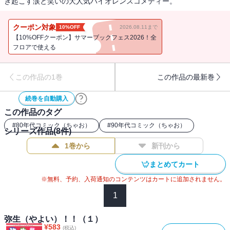
き起こす涙と笑いの大人気バイオレンスコメディー。
クーポン対象
10%OFF
2026.08.11まで
【10%OFFクーポン】サマーブックフェス2026！全
フロアで使える
この作品の1巻
この作品の最新巻
続巻を自動購入
この作品のタグ
#
80年代コミック（ちゃお）
#
90年代コミック（ちゃお）
シリーズ作品(
8
件)
1巻から
新刊から
まとめてカート
※無料、予約、入荷通知のコンテンツはカートに追加されません。
1
弥生（やよい）！！（１）
¥
583
(税込)