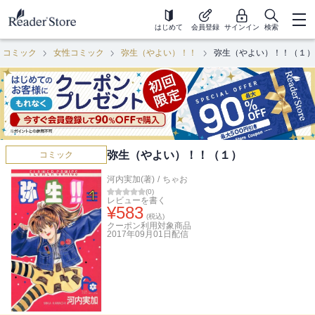
はじめて
会員登録
サインイン
検索
コミック
女性コミック
弥生（やよい）！！
弥生（やよい）！！（１）
弥生（やよい）！！（１）
コミック
河内実加(著)
/
ちゃお
(
0
)
レビューを書く
¥
583
(税込)
クーポン利用対象商品
2017年09月01日
配信