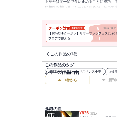
上章吾は間一髪で食い止めることに成功、
に報復を誓い沖はシャバに戻るが、かつて
く動き出す。果たして沖の運命は？ 最強
狼の血』監督）
クーポン対象
10%OFF
2026.08.
【10%OFFクーポン】サマーブックフェス2026
フロアで使える
この作品の1巻
この作品のタグ
#
日本のミステリー・サスペンス小説
#
柚
シリーズ作品(
4
件)
1巻から
新刊
孤狼の血
¥
836
(税込)