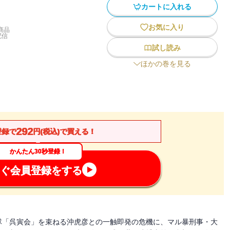
カートに入れる
お気に入り
商品
配信
試し読み
ほかの巻を見る
292
登録で
円(税込)で買える！
かんたん30秒登録！
ぐ会員登録をする
隊「呉寅会」を束ねる沖虎彦との一触即発の危機に、マル暴刑事・大