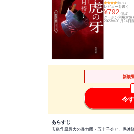
(
71
)
レビューを書く
¥
792
(税込)
クーポン利用対象
2023年01月24日
新規
今す
あらすじ
広島呉原最大の暴力団・五十子会と、愚連