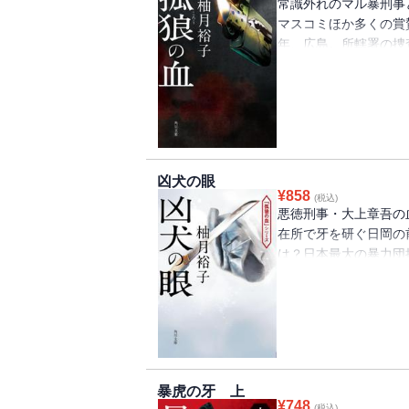
常識外れのマル暴刑事
マスコミほか多くの賞
年、広島。所轄署の捜
との癒着を噂される刑
社員が失踪した事件の
ごとく強引に違法行為
も、日岡は仁義なき極
をきっかけに暴力団同
大上が思いも寄らない
凶犬の眼
義とは何か、信じられ
¥
858
(税込)
っていく――。
悪徳刑事・大上章吾の
在所で牙を研ぐ日岡の
は？日本最大の暴力団
の血』続編！
暴虎の牙 上
¥
748
(税込)