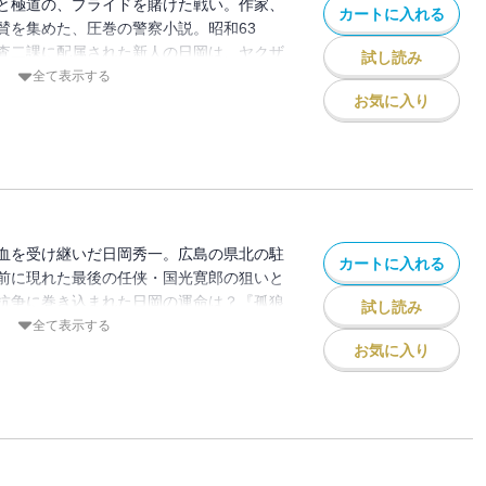
と極道の、プライドを賭けた戦い。作家、
カートに入れる
賛を集めた、圧巻の警察小説。昭和63
査二課に配属された新人の日岡は、ヤクザ
試し読み
事・大上のもとで、暴力団系列の金融会社
全て表示する
捜査を担当することになった。飢えた狼の
お気に入り
を繰り返す大上のやり方に戸惑いながら
道の男たちに挑んでいく。やがて失踪事件
士の抗争が勃発。衝突を食い止めるため、
大胆な秘策を打ち出すが・・・・・・。正
るのは誰か。日岡は本当の試練に立ち向か
血を受け継いだ日岡秀一。広島の県北の駐
カートに入れる
前に現れた最後の任侠・国光寛郎の狙いと
抗争に巻き込まれた日岡の運命は？『孤狼
試し読み
全て表示する
お気に入り