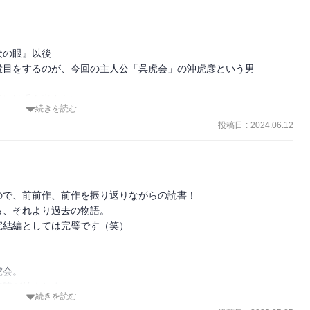
の眼』以後

目をするのが、今回の主人公「呉虎会」の沖虎彦という男

には手を出さない

続きを読む
視しているものが同じだというのもあり、ガミさんがちょっかいを出
投稿日
:
2024.06.12
外だった

ね

で、前前作、前作を振り返りながらの読書！

境が良くなくて、寂しい奴だったんだなと思う

、それより過去の物語。

。。

結編としては完璧です（笑）

うわずかな時間と、一瞬で大切なものを失った話が出て来てくる

会。

讐が始まります。

が、ガミさんから譲り受けたあのノートやお金を活用しているシーン
続きを読む
沖は捕まってしまいます。
