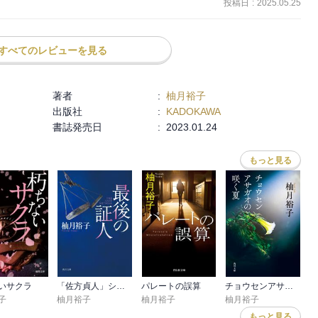
投稿日
:
2025.05.25
( •᷄ʚ •᷅ )ﾟ:｡

すべてのレビューを見る
でもずっと同じでいられない事もあるよね

の復活すること。その沖の暴走は止まりません。

著者
:
柚月裕子
出版社
:
KADOKAWA
書誌発売日
:
2023.01.24
格好良過ぎです(❃´◡`❃)
もっと見る
ます！

いサクラ
「佐方貞人」シリーズ
パレートの誤算
チョウセンアサガオの咲く夏
子
柚月裕子
柚月裕子
柚月裕子
もっと見る