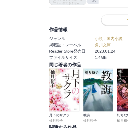
を私はかなり楽しみにしていた

96
いいねできません
ブイブイ言わせている日岡を想像していたが…残念だ｡:ﾟ
そして平成16年。

沖が出所してからの物語。

ラストは衝撃だった

警察に情報を流したのは誰なのか？

移りゆく時代とともに、人との関係もいつま
裏切者に報復すること。そして、再び呉虎会
作品情報
この辺、沖はチンピラと変わりませんね。

刺激的なシリーズものだった

ジャンル
:
小説
-
国内小説
何だか終わってしまって寂しい

掲載誌・レーベル
:
角川文庫
それを阻止すべく、日岡の登場！

Reader Store発売日
:
2023.01.24
日岡VS沖の展開になります。

もう何回も言っちゃうけれど、柚月裕子さん、
ファイルサイズ
:
1.4MB
同じ著者の作品
裏切者は誰？

沖はどうなる？

といった展開です。

楽しめました。

これまた、シリーズは順番に読む必要があり
お勧めです。
月下のサクラ
教誨
朽ちな
柚月裕子
柚月裕子
柚月裕
関連する作品