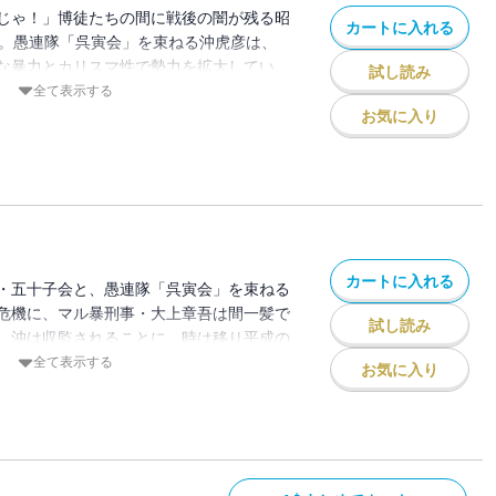
じゃ！」博徒たちの間に戦後の闇が残る昭
カートに入れる
―。愚連隊「呉寅会」を束ねる沖虎彦は、
な暴力とカリスマ性で勢力を拡大してい
試し読み
団係の刑事・大上章吾は、その情報網か
全て表示する
の暴力団・五十子会との抗争の臭いを嗅ぎ
お気に入り
ャブ強奪・・・・・・酷薄な父からの幼少
暴走を続ける沖を、大上は止められるの
カートに入れる
・五十子会と、愚連隊「呉寅会」を束ねる
危機に、マル暴刑事・大上章吾は間一髪で
試し読み
、沖は収監されることに。時は移り平成の
た人物に報復を誓い沖はシャバに戻るが、
全て表示する
お気に入り
けた呉原東署の刑事・日岡秀一が沖の暴走
。果たして沖の運命は？ 最強の警察小説
完結編！解説・白石和彌（映画『孤狼の