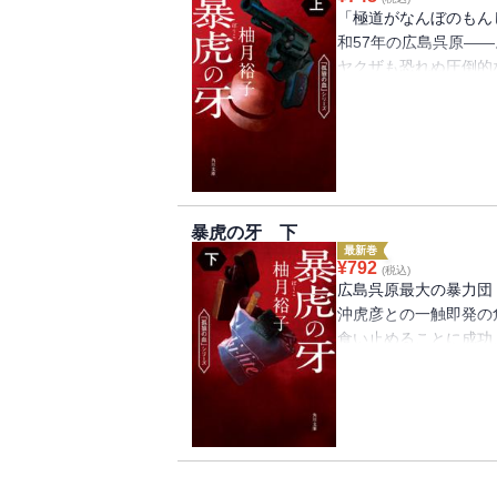
「極道がなんぼのもん
和57年の広島呉原―
ヤクザも恐れぬ圧倒的
た。広島北署二課暴力
ら、呉寅会と呉原最大
取る。賭場荒らし、シ
期のトラウマに苦しみ
か？
暴虎の牙 下
最新巻
¥
792
(税込)
広島呉原最大の暴力団
沖虎彦との一触即発の
食い止めることに成功
世、逮捕直前に裏切っ
かつて大上の薫陶を受
を止めるべく動き出す
「孤狼の血」シリーズ
血』監督）