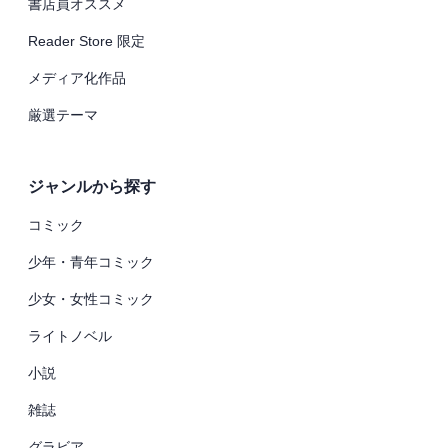
書店員オススメ
Reader Store 限定
メディア化作品
厳選テーマ
ジャンルから探す
コミック
少年・青年コミック
少女・女性コミック
ライトノベル
小説
雑誌
グラビア