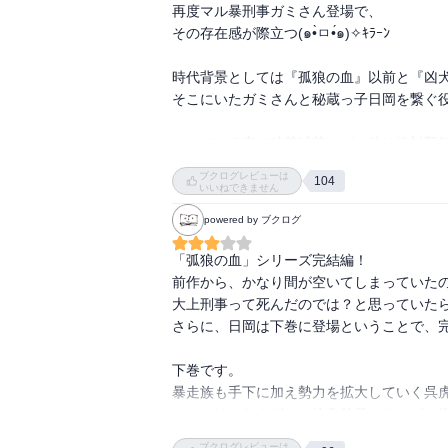
再度マル暴刑事ガミさん登場で、

その存在感が際立つ(๑•̀ㅁ•́๑)✧ｷﾗｰﾝ

時代背景としては『孤狼の血』以前と『凶犬
そこにいたガミさんと秘蔵っ子日岡を繋ぐ役
やっている事は破茶滅茶だが、彼は絶対堅気
そんな自分と似ている沖が気になり、敵対
ブクログレビューは
104
す

いいねできません
powered by ブクログ
トレードマークのパナマ帽のエピソードは意
単に好きでかぶっていた訳ではなかったんだ
「弧狼の血」シリーズ完結編！

前作から、かなり間が空いてしまっていたの
私は沖にはハマらなかったけれど、育った環
大上刑事って死んだのでは？と思っていたら
愛の手を差し伸べてもらっていたのになあ。
さらに、日岡は下巻に登場ということで、完
ガミさんの人生で一番満たされていたであろ
下巻です。

とてもとても切ない๐·°(৹˃̵﹏˂̵৹)°·๐

暴走族も手下に加え勢力を拡大していく呉虎
ついには、ヤクザとの抗争勃発。ヤクザの復
日岡もオッサンとなって再び登場する訳だ
しかし、その最終決戦の寸前で、大上により
ブクログレビューは