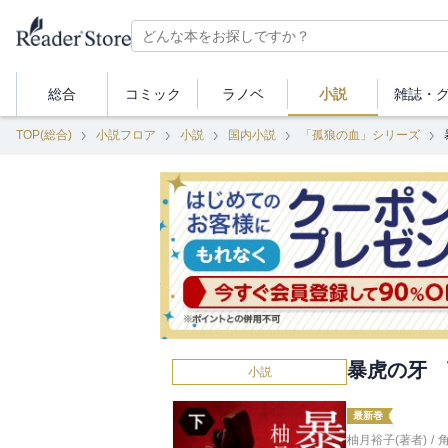
総合
コミック
ラノベ
小説
雑誌・
TOP(総合)
小説フロア
小説
国内小説
「孤狼の血」シリーズ
暴虎の牙 
小説
最新巻
柚月裕子(著者)
/