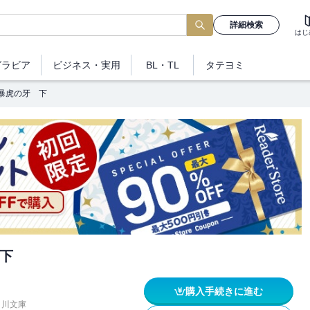
詳細検索
はじ
グラビア
ビジネス
・実用
BL・TL
タテヨミ
暴虎の牙 下
下
購入手続きに進む
角川文庫