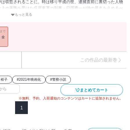
沖は収監されることに。時は移り平成の世、逮捕直前に裏切った人物
大上の薫陶を受けた呉原東署の刑事・日岡秀一が沖の暴走を止めるべ
の警察小説「孤狼の血」シリーズ完結編！解説・白石和彌（映画『孤
もっと見る
11まで
！全
この作品の最新巻
月裕子
#
2021年映画化
#
警察小説
から
まとめてカート
※無料、予約、入荷通知のコンテンツはカートに追加されません。
1