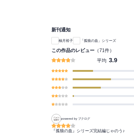
新刊通知
柚月裕子
「孤狼の血」シリーズ
この作品のレビュー
（
71
件）
3.9
平均
powered by ブクログ
『孤狼の血』シリーズ完結編じゃのう♪
