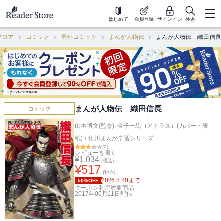
はじめて
会員登録
サインイン
検索
フロア
コミック
男性コミック
まんが人物伝
まんが人物伝 織田信長
まんが人物伝 織田信長
コミック
山本博文(監修)
,
金子一馬（アトラス）(カバー・表
紙)
/
角川まんが学習シリーズ
(
2
)
レビューを書く
¥
1,034
(税込)
¥
517
(税込)
2026.8.20
まで
50%OFF
クーポン利用対象商品
2017年06月21日
配信