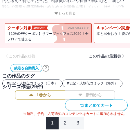
的な考えの持ち主だった。桶狭間の戦いや長篠の戦いなど、新しい
戦法で混乱の戦国時代にめきめきと頭角を現していく。はたして信
長は天下統一することはできるのか・・・!?■『織田信長』監修 山本
もっと見る
博文先生のポイント紹介尾張（愛知県）・美濃（岐阜県）を支配下
に入れた織田信長は、足利義昭を奉じて京都に上り、周囲の戦国大
クーポン対象
キャンペーン実施
10%OFF
2026.08.11まで
名を打ち破り、義昭も追放してほぼ天下を手中にします。その生涯
【10%OFFクーポン】サマーブックフェス2026！全
本と出会おう！ 夏の
は戦いの連続で、今回の人物伝では、駿河の今川義元を討った桶狭
フロアで使える
間の戦い、鉄砲を有効に使って武田勝頼を撃退した長篠の戦いな
ど、信長の多くの戦いを、確かな史料で再現しています。なぜ信長
この作品の1巻
この作品の最新巻
が強かったのかを考えながら読んでください。■目次第１章 大うつ
けとよばれた男第２章 「天下布武」のはじまり第３章 信長包囲
続巻を自動購入
網第４章 宿敵・武田との戦い第５章 本能寺の変
この作品のタグ
#
伝記・人物伝コミック（日本）
#
伝記・人物伝コミック（海外）
シリーズ作品(
29
件)
1巻から
新刊から
まとめてカート
※無料、予約、入荷通知のコンテンツはカートに追加されません。
1
2
3