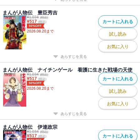
まんが人物伝 豊臣秀吉
¥
1,034
(税込)
¥
517
カートに入れる
(税込)
50%OFF
2026.08.20
まで
試し読み
お気に入り
あらすじを見る
まんが人物伝 ナイチンゲール 看護に生きた戦場の天使
¥
1,034
(税込)
¥
517
カートに入れる
(税込)
50%OFF
2026.08.20
まで
試し読み
お気に入り
あらすじを見る
まんが人物伝 伊達政宗
¥
1,034
(税込)
¥
517
カートに入れる
(税込)