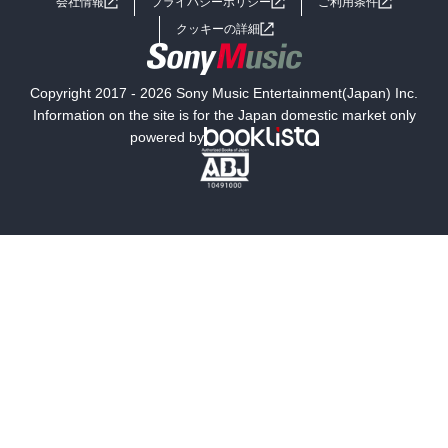
会社情報
プライバシーポリシー
ご利用条件
女子向けラノベ
小説
利用規約
クッキーの詳細
国内小説
海外小説
Copyright 2017 - 2026 Sony Music Entertainment(Japan) Inc.
ミステリー
SF
Information on the site is for the Japan domestic market only
powered by
歴史・時代小説
文学
雑誌
グラビア写真集
ボーイズラブ
ティーンズラブ
人文・思想・歴史
社会・政治・法律
ビジネス・経済
サイエンス・テクノロジー
コンピュータ・情報
くらし・家庭
料理・酒
ファッション・美容・ダイエット