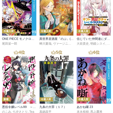
熱く激しく生きた戦国武将の生き様をしることができて興味深かっ
た。
今週入荷
今週入荷
今週入荷
ONE PIECE モノクロ版 115
異世界居酒屋「のぶ」(22)
信じていた仲間達にダンジョン奥地で殺されかけたがギフト『無限ガチャ』でレベル９９９９の仲間達を手に入れて元パーティーメンバーと世界に復讐＆『ざまぁ！』します！（２３）
尾田栄一郎
蝉川夏哉
,
ヴァージニア二等兵
大前貴史
,
転
,
明鏡シスイ
,
ｔｅ
4
位
5
位
6
位
新着
今週入荷
今週入荷
悪役令嬢レベル99 ～私は裏ボスですが魔王ではありません～ その６
九条の大罪（１７）
あかね噺 23
のこみ
,
七夕さとり
,
Tea
真鍋昌平
末永裕樹
,
馬上鷹将