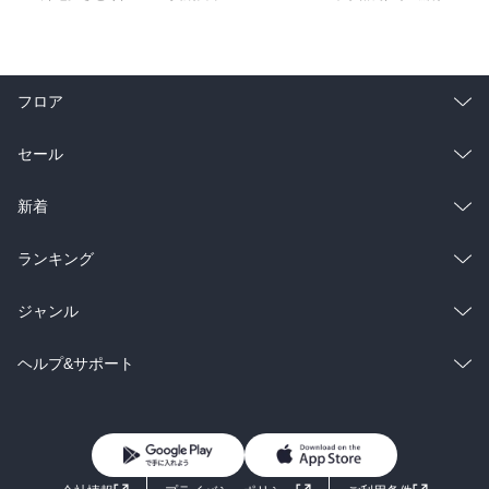
フロア
総合
コミック
セール
ラノベ
小説
総合
コミック
新着
雑誌・グラビア
ビジネス・実用
ラノベ
小説
総合
コミック
ランキング
BL・TL
雑誌・グラビア
ビジネス・実用
ラノベ
小説
総合
コミック
ジャンル
BL・TL
雑誌・グラビア
ビジネス・実用
ラノベ
小説
コミック
男性コミック
ヘルプ&サポート
BL・TL
雑誌・グラビア
ビジネス・実用
女性コミック
コミック誌
初めての方へ
ヘルプ
BL・TL
ライトノベル
男子向けラノベ
よくあるご質問
お問い合わせ