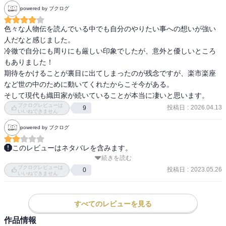
powered by ブクログ
色々な人物伝を読んでいる中でも自分のやりたい事への想いが強い
人だなと感じました。

冷徹で自分にも周りにも厳しい印象でしたが、意外と優しいところ
もありました！

期待をかけることが裏目に出てしまったのが残念ですが、楽市楽座
など世の中のために動いてくれたからこそ今がある。

そして現代も織田家が続いていることが本当に凄いと思います。
ブクログレビューは
投稿日
:
2026.04.13
9
いいねできません
powered by ブクログ
このレビューはネタバレを含みます。
続きを読む
息子に読んでもらおうと思って図書館で予約していたんだけど、借
ブクログレビューは
りられる頃には息子は興味なくなってしまったらしく・・・でもせ
投稿日
:
2023.05.26
0
いいねできません
っかくなので私だけ読んでみた。

社会の授業でも習ったし、大河ドラマでも見たことがあるはずなの
すべてのレビューを見る
に、改めて読むと色々と知らないことだらけで勉強になった。そし
作品情報
て面白かった。
