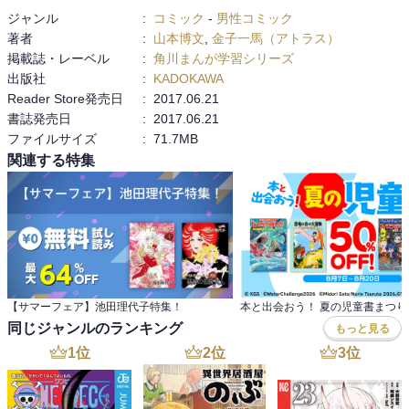
ジャンル
:
コミック
-
男性コミック
南蛮文化を取り入れたり、先進的な人物で強烈な個性をもちカリス
著者
:
山本博文
,
金子一馬（アトラス）
マに満ちた人物だと思う。現代の私たちも魅力を感じるということ
掲載誌・レーベル
:
角川まんが学習シリーズ
は、当時の人々からすると凄まじいカリスマだったんだろう。

出版社
:
KADOKAWA
Reader Store発売日
:
2017.06.21
中でもやはり長篠の戦いでの鉄砲隊の連射が印象的。新しい文化に
書誌発売日
:
2017.06.21
貪欲だったからこそだし、頭のキレがないとこんな戦術思いつかな
ファイルサイズ
:
71.7MB
いだろうと思う。

関連する特集
足利義昭復帰の褒美として大津・草津とともに堺を手に入れていた
こそだと思うけど、この当時からそんな構想があったということな
のか。相当頭が切れる。

本能寺で家臣の明智光秀に襲われるという最期を遂げたのも激しい
彼の性格ゆえか。

たしかに信長の気まぐれな方針転換や人事には明智光秀だけでなく
【サマーフェア】池田理代子特集！
本と出会おう！ 夏の児童書まつり
他の家臣も疑問を抱いていたことだろう。明智光秀は真面目な人物
同じジャンルのランキング
もっと見る
だったからこそ信長を討とうと思ったのかもしれない。もしかする
1
位
2
位
3
位
と深い理由あってのことかもしれないが、その説明なしに聞くと横
暴すぎると思ってしまう。
