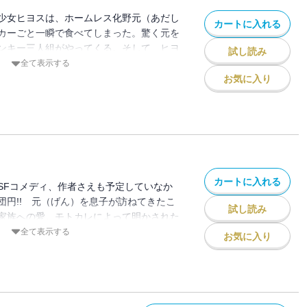
少女ヒヨスは、ホームレス化野元（あだし
カートに入れる
カーごと一瞬で食べてしまった。驚く元を
ンキー三人組がやってくる。そして、ヒヨ
試し読み
も一瞬で食べてしまった！ 吐き出せば元
全て表示する
き出してみると、リヤカーとカバンと魚と
お気に入り
チャー（怪物）が誕生してしまった！ こ
降はさらにおかしな事になっていく……。
カートに入れる
SFコメディ、作者さえも予定していなか
団円!! 元（げん）を息子が訪ねてきたこ
試し読み
家族への愛。モトカレによって明かされた
。囚われのトリアゾを助けた進次（しん
全て表示する
お気に入り
は愛を呼び、SF的な奇跡へ――。宇宙ス
あれ!!