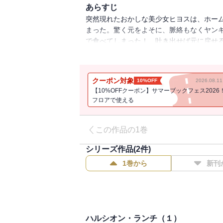
あらすじ
突然現れたおかしな美少女ヒヨスは、ホー
まった。驚く元をよそに、脈絡もなくヤン
で食べてしまった！ 吐き出せば元に戻せ
したクリーチャー（怪物）が誕生してしまっ
く……。
クーポン対象
10%OFF
2026.08.
【10%OFFクーポン】サマーブックフェス2026
フロアで使える
この作品の1巻
シリーズ作品(
2
件)
1巻から
新刊
ハルシオン・ランチ（１）