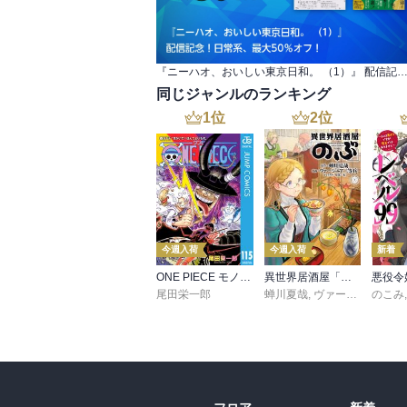
『ニーハオ、おいしい東京日和。 （1）』 配信記念！日常系、最大50
同じジャンルのランキング
1
位
2
位
今週入荷
今週入荷
新着
ONE PIECE モノクロ版 115
異世界居酒屋「のぶ」(22)
尾田栄一郎
蝉川夏哉
,
ヴァージニア二等兵
のこみ