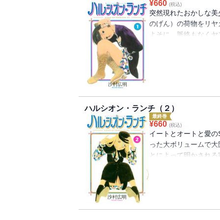
¥
660
(税込)
突然現れたおかしな美
のげん）の荷物をリヤ
よそに、脈絡もなくヤ
スはヤンキーの男二人
に戻せるというので吐
人間が融合したクリー
れが第1話。第2話以
ハルシオン・ランチ（２）
最終巻
¥
660
(税込)
イートとオートと愛の
った大ボリュームで大
とによって明かされる
メタ子のダメ男への愛
じ）の男らしい愛。愛
ケールのリバースをご覧