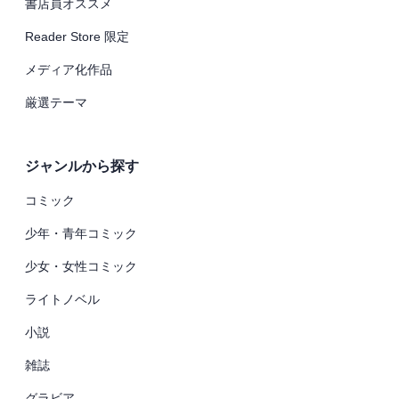
書店員オススメ
Reader Store 限定
メディア化作品
厳選テーマ
ジャンルから探す
コミック
少年・青年コミック
少女・女性コミック
ライトノベル
小説
雑誌
グラビア