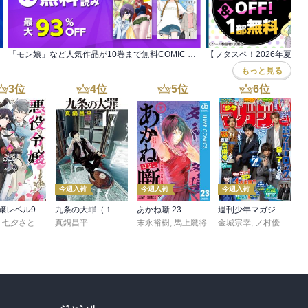
％オフ！
「モン娘」など人気作品が10巻まで無料COMIC リュウWEB8周年夏休みSUPER SALE 2
もっと見る
3
位
4
位
5
位
6
位
今週入荷
今週入荷
今週入荷
悪役令嬢レベル99 ～私は裏ボスですが魔王ではありません～ その６
九条の大罪（１７）
あかね噺 23
週刊少年マガジン 2026年36・37号[2026年8月5日発売]
,
七夕さとり
,
転
,
Tea
真鍋昌平
末永裕樹
,
馬上鷹将
金城宗幸
,
ノ村優介
,
真