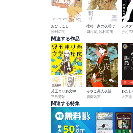
おひっこし
樫村一家の夜明け
沙村広明
岡村星
,
沙村広明
沙村広
関連する作品
セール
児玉まりあ文学集成
みやこ美人夜話
わたし
三島芳治
須藤佑実
大石圭
関連する特集