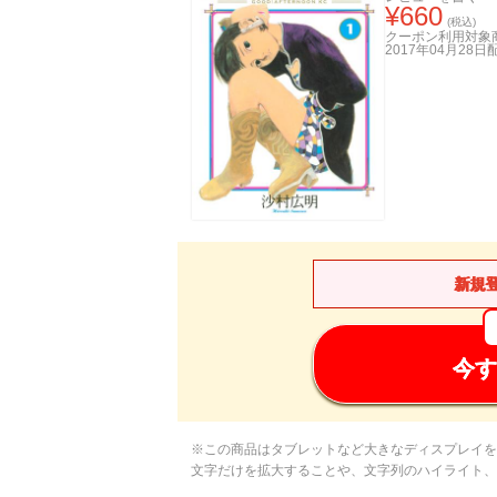
¥
660
(税込)
クーポン利用対象
2017年04月28日
新規
今す
※この商品はタブレットなど大きなディスプレイを
文字だけを拡大することや、文字列のハイライト、