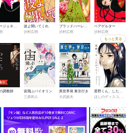
予約
シスタージェネレーター 沙村広明短編集
波よ聞いてくれ
ブラッドハーレーの馬車
ベアゲルター
明
沙村広明
沙村広明
沙村広明
もっと見る
あり
の調教師
宙飛ぶバイオリン
異世界発 東京行き
星野くん、したがって！
三原和人
大武政夫
ほしのディスコ
,
オジロ