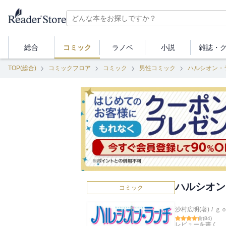
総合
コミック
ラノベ
小説
雑誌・
TOP(総合)
コミックフロア
コミック
男性コミック
ハルシオン・
ハルシオン
コミック
沙村広明(著)
/
ｇ
(
84
)
レビューを書く