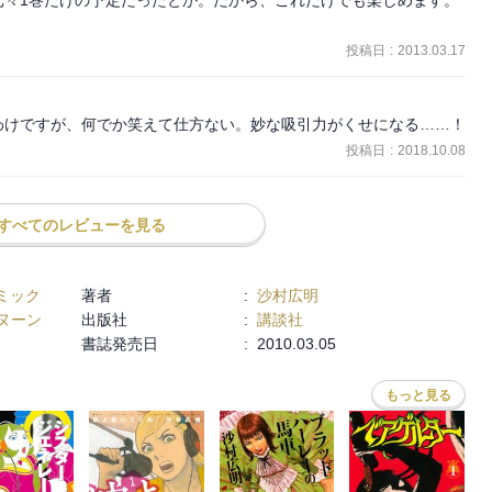
投稿日
:
2013.03.17
わけですが、何でか笑えて仕方ない。妙な吸引力がくせになる……！
投稿日
:
2018.10.08
すべてのレビューを見る
ミック
著者
:
沙村広明
ヌーン
出版社
:
講談社
書誌発売日
:
2010.03.05
もっと見る