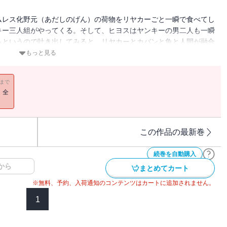
ムレス化野元（あだしのげん）の荷物をリヤカーごと一瞬で食べてし
キー三人組がやってくる。そして、ヒヨスはヤンキーの男二人も一瞬
るというので吐き出してみると、リヤカーとカバンと魚と人間が融合
た！ これが第1話。第2話以降はさらにおかしな事になってい
もっと見る
11まで
！全
この作品の最新巻
続巻を自動購入
から
まとめてカート
※無料、予約、入荷通知のコンテンツはカートに追加されません。
1