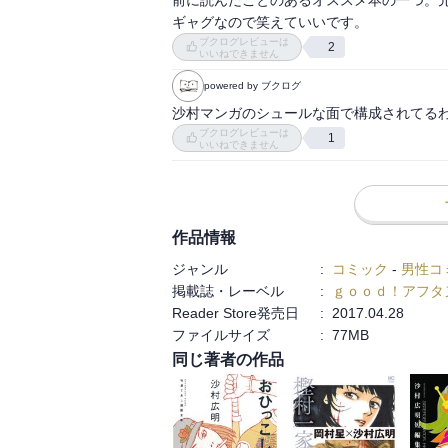
ギャグなので笑えていいです。
ブクログレビューは
2
いいねできません
powered by ブクログ
沙村マンガのシュールな面で構成されてる
ブクログレビューは
1
いいねできません
作品情報
ジャンル
:
コミック
-
男性コ
掲載誌・レーベル
:
ｇｏｏｄ！アフタ
Reader Store発売日
:
2017.04.28
ファイルサイズ
:
77MB
同じ著者の作品