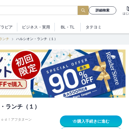
詳細検索
はじ
グラビア
ビジネス
・実用
BL・TL
タテヨミ
ランチ
ハルシオン・ランチ（１）
・ランチ（１）
ｏｏｄ！アフタヌーン
購入手続きに進む