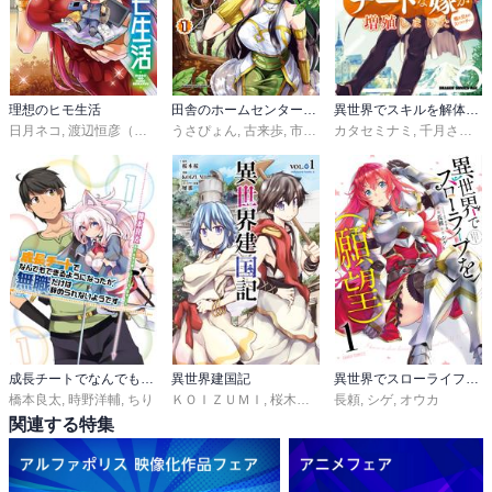
理想のヒモ生活
田舎のホームセンター男の自由な異世界生活
異世界でスキルを解体したらチートな嫁が増殖しました 概念交差のストラクチャー
日月ネコ
,
渡辺恒彦（ヒーロー文庫／イマジカインフォス）
うさぴょん
,
古来歩
,
市丸きすけ
カタセミナミ
,
文倉十
,
千月さかき
,
成長チートでなんでもできるようになったが、無職だけは辞められないようです
異世界建国記
異世界でスローライフを（願望）
橋本良太
,
時野洋輔
,
ちり
ＫＯＩＺＵＭＩ
,
桜木桜
,
屡那
長頼
,
シゲ
,
オウカ
関連する特集