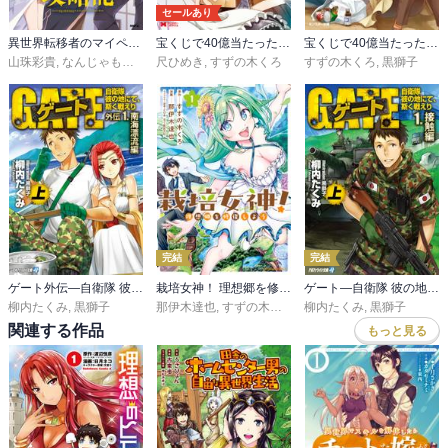
セールあり
異世界転移者のマイペース攻略記
宝くじで40億当たったんだけど異世界に移住する～マリーのイステリア商業開発記～(コミック)
宝くじで40億当たったんだけど異世界に移住する
山珠彩貴
,
なんじゃもんじゃ
尺ひめき
,
黒獅子
,
すずの木くろ
すずの木くろ
,
黒獅子
完結
完結
ゲート外伝―自衛隊 彼の地にて、斯く戦えり
栽培女神！ 理想郷を修復しよう
ゲート―自衛隊 彼の地にて、斯く戦えり
柳内たくみ
,
黒獅子
那伊木達也
,
すずの木くろ
柳内たくみ
,
黒獅子
関連する作品
もっと見る