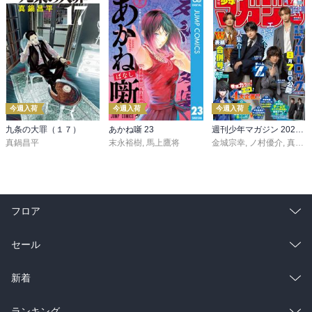
今週入荷
今週入荷
今週入荷
九条の大罪（１７）
あかね噺 23
週刊少年マガジン 2026年36・37号[2026年8月5日発売]
真鍋昌平
末永裕樹
,
馬上鷹将
金城宗幸
,
ノ村優介
,
真島ヒロ
フロア
総合
コミック
セール
ラノベ
小説
総合
コミック
新着
雑誌・グラビア
ビジネス・実用
ラノベ
小説
総合
コミック
ランキング