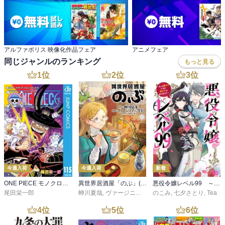
アルファポリス 映像化作品フェア
アニメフェア
同じジャンルのランキング
もっと見る
1
位
2
位
3
位
今週入荷
今週入荷
新着
ONE PIECE モノクロ版 115
異世界居酒屋「のぶ」(22)
悪役令嬢レベル99 ～私は裏ボスですが魔王ではありません～ その６
尾田栄一郎
蝉川夏哉
,
ヴァージニア二等兵
のこみ
,
転
,
七夕さとり
,
Tea
4
位
5
位
6
位