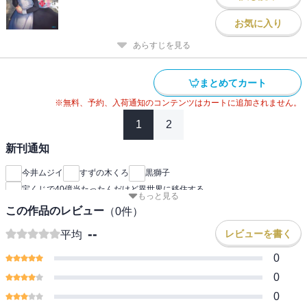
お気に入り
あらすじを見る
まとめてカート
※無料、予約、入荷通知のコンテンツはカートに追加されません。
1
2
新刊通知
今井ムジイ
すずの木くろ
黒獅子
宝くじで40億当たったんだけど異世界に移住する
もっと見る
この作品のレビュー
（
0
件）
--
レビューを書く
平均
0
0
0