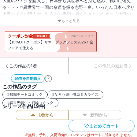
大量のバイクを購入し、日本から異世界へと持ち込み、戦いに備え
る・・・!?異世界で一国の命運を握る志野一良。いったん日本へ戻り
大量バイクの購入や、味方から裏切り者を出さないための「地獄の
映像」制作を発注し、きたるべき日に備えるのだが・・・。
もっと見る
クーポン対象
10%OFF
2026.08.11まで
【10%OFFクーポン】サマーブックフェス2026！全
フロアで使える
この作品の1巻
この作品の最新巻
続巻を自動購入
この作品のタグ
#
知識チートコミック
#
なろう発小説コミカライズ
#
異世界転生・召喚コミック
シリーズ作品(
19
件)
1巻から
新刊から
まとめてカート
※無料、予約、入荷通知のコンテンツはカートに追加されません。