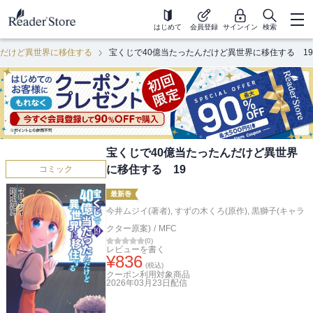
はじめて
会員登録
サインイン
検索
んだけど異世界に移住する
宝くじで40億当たったんだけど異世界に移住する 19
宝くじで40億当たったんだけど異世界
に移住する 19
コミック
最新巻
今井ムジイ(著者)
,
すずの木くろ(原作)
,
黒獅子(キャラ
クター原案)
/
MFC
(
0
)
レビューを書く
¥
836
(税込)
クーポン利用対象商品
2026年03月23日
配信