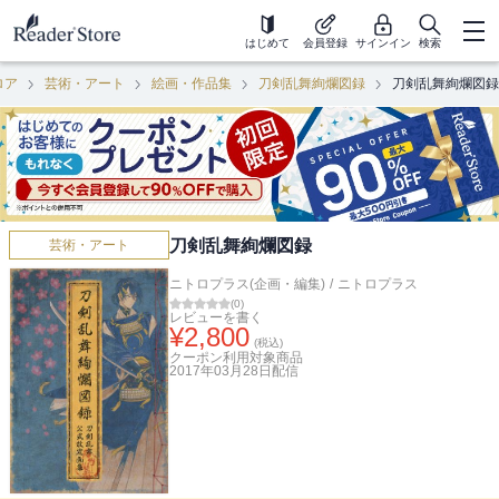
はじめて
会員登録
サインイン
検索
ロア
芸術・アート
絵画・作品集
刀剣乱舞絢爛図録
刀剣乱舞絢爛図録
刀剣乱舞絢爛図録
芸術・アート
ニトロプラス(企画・編集)
/
ニトロプラス
(
0
)
レビューを書く
¥
2,800
(税込)
クーポン利用対象商品
2017年03月28日
配信