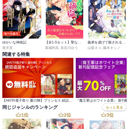
セールあり
ゆかいな神統記
【全1-5セット】聖なる皇帝がとんだ隠れ絶倫だった件【イラスト付】
義弟を虐げて殺される運命の悪役令嬢は何故か彼に溺愛される
尾羊英
葛城阿高
,
長谷川ゆう
山梨ネコ
,
藤本キシノ
関連する特集
【AKITA電子祭り 夏の陣】プリンセス 続話追加キャンペーン
同じジャンルのランキング
もっと見る
1
位
2
位
3
位