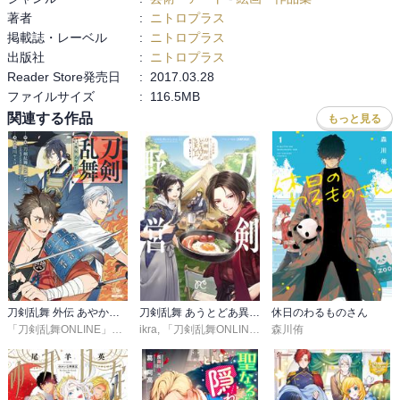
著者
:
ニトロプラス
掲載誌・レーベル
:
ニトロプラス
出版社
:
ニトロプラス
Reader Store発売日
:
2017.03.28
ファイルサイズ
:
116.5MB
関連する作品
もっと見る
刀剣乱舞 外伝 あやかし譚
刀剣乱舞 あうとどあ異聞 刀剣野営【電子単行本】
休日のわるものさん
「刀剣乱舞ONLINE」より（DMMGAMES/NITROPLUS）
ikra
,
「刀剣乱舞ONLINE」より（DMM GAMES/NITRO PLUS）
森川侑
,
蜷川ヤエコ