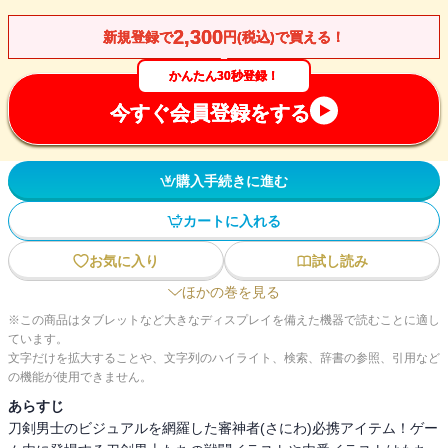
2,300
新規登録で
円(税込)で買える！
かんたん30秒登録！
今すぐ会員登録をする
購入手続きに進む
カートに入れる
お気に入り
試し読み
ほかの巻を見る
※この商品はタブレットなど大きなディスプレイを備えた機器で読むことに適し
ています。
文字だけを拡大することや、文字列のハイライト、検索、辞書の参照、引用など
の機能が使用できません。
あらすじ
刀剣男士のビジュアルを網羅した審神者(さにわ)必携アイテム！ゲー