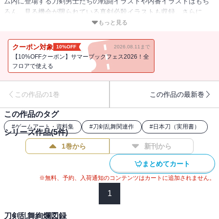
ム内に登場する刀剣男士たちの戦闘イラストや内番イラストはもち
ろん、見る機会が限られている真剣必殺イラストも収録。さらに、
参加イラストレーターによる詳細設定などのイラストも満載！サー
もっと見る
ビス開始された2015年1月14日から2015年8月28日までにゲームへ
実装された合計46名の刀剣男士を収録。その他、ゲームの案内役で
クーポン対象
10%OFF
2026.08.11まで
ある「こんのすけ」ほか、刀剣男士以外のキャラクターの紹介ペー
【10%OFFクーポン】サマーブックフェス2026！全
ジもあります。「刀剣乱舞-ONLINE-」に登場する、刀剣男士の詳細
フロアで使える
な設定がこれ一冊に集約。「刀剣乱舞」がさらに楽しくなる要素満
載の一冊です。
この作品の1巻
この作品の最新巻
この作品のタグ
#
ゲームアート・資料集
#
刀剣乱舞関連作
#
日本刀（実用書）
シリーズ作品(
5
件)
1巻から
新刊から
まとめてカート
※無料、予約、入荷通知のコンテンツはカートに追加されません。
1
刀剣乱舞絢爛図録