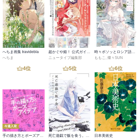
へちま画集 travidebla
超かぐや姫！ 公式ガイドブック ハッピーエンドのその先へ！
時々ボソッとロシア語でデレる隣のアーリャさん ももこ画集
へちま
ニュータイプ編集部
ももこ
,
燦々SUN
4
位
5
位
6
位
今週入荷
手の描き方とポーズアイデア：「見たまま描く」から「思い通りに描く」へ
死亡遊戯で飯を食う。 アニメ公式ガイドブック
日本美術史