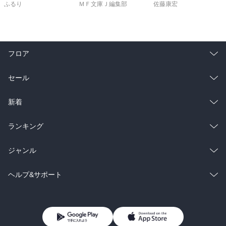
ふるり
ＭＦ文庫Ｊ編集部
佐藤康宏
フロア
総合
コミック
セール
ラノベ
小説
総合
コミック
新着
雑誌・グラビア
ビジネス・実用
ラノベ
小説
総合
コミック
ランキング
BL・TL
雑誌・グラビア
ビジネス・実用
ラノベ
小説
総合
コミック
ジャンル
BL・TL
雑誌・グラビア
ビジネス・実用
ラノベ
小説
コミック
男性コミック
ヘルプ&サポート
BL・TL
雑誌・グラビア
ビジネス・実用
女性コミック
コミック誌
初めての方へ
ヘルプ
BL・TL
ライトノベル
男子向けラノベ
よくあるご質問
お問い合わせ