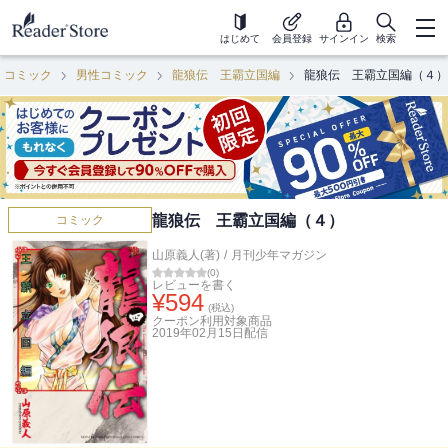
はじめて
会員登録
サインイン
検索
コミック
男性コミック
龍狼伝 王霸立国編
龍狼伝 王霸立国編（４）
龍狼伝 王霸立国編（４）
コミック
山原義人(著)
/
月刊少年マガジン
(
0
)
レビューを書く
¥
594
(税込)
クーポン利用対象商品
2019年02月15日
配信