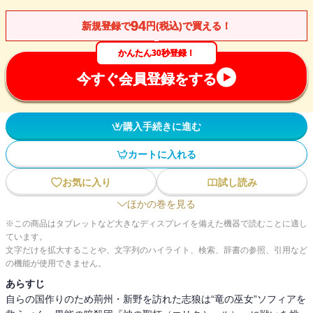
94
新規登録で
円(税込)で買える！
かんたん30秒登録！
今すぐ会員登録をする
購入手続きに進む
カートに入れる
お気に入り
試し読み
ほかの巻を見る
※この商品はタブレットなど大きなディスプレイを備えた機器で読むことに適し
ています。
文字だけを拡大することや、文字列のハイライト、検索、辞書の参照、引用など
の機能が使用できません。
あらすじ
自らの国作りのため荊州・新野を訪れた志狼は“竜の巫女”ソフィアを