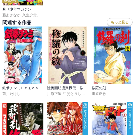
続巻入荷
月刊少年マガジン
藤あきなか
,
久生夕貴
,
和田あつむ
,
岩矢滉一朗
,
沖田さとり
,
ｓａｋｕ
,
森下真
,
村枝
関連する作品
もっと見る
鉄拳チンミＬｅｇｅｎｄｓ
陸奥圓明流異界伝 修羅の紋 ムツさんはチョー強い？！
修羅の刻
前川たけし
川原正敏
,
甲斐とうしろう
川原正敏