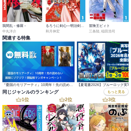
我間乱－修羅－
るろうに剣心―明治剣客浪漫譚・北海道編―
冒険王ビィト
中丸洋介
和月伸宏
三条陸
,
稲田浩司
関連する特集
『憂国のモリアーティ』10周年！先の読めない 展開にゾクゾク！頭脳戦マンガキャンペーン！
同じジャンルのランキング
もっと見る
1
位
2
位
3
位