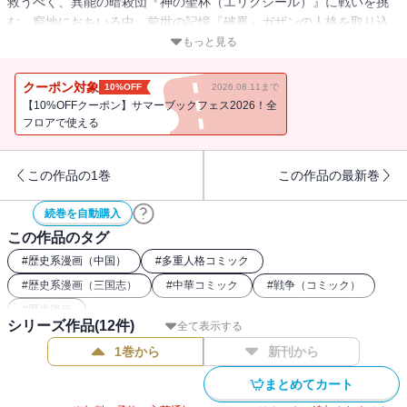
救うべく、異能の暗殺団『神の聖杯（エリクシール）』に戦いを挑
む。窮地におちいる中、前世の記憶『破凰』ガザンの人格を取り込
み、圧倒的な力で敵を倒していく志狼だったが、首領（ドミヌス）
もっと見る
の“念動力”により、心臓を握り潰されてしまうのだった。最強の『破
凰』の力を持ってしても倒せぬ強敵に打つ手は‥‥！？
クーポン対象
10%OFF
2026.08.11まで
【10%OFFクーポン】サマーブックフェス2026！全
フロアで使える
この作品の1巻
この作品の最新巻
続巻を自動購入
この作品のタグ
#
歴史系漫画（中国）
#
多重人格コミック
#
歴史系漫画（三国志）
#
中華コミック
#
戦争（コミック）
#
歴史漫画
シリーズ作品(
12
件)
全て表示する
1巻から
新刊から
まとめてカート