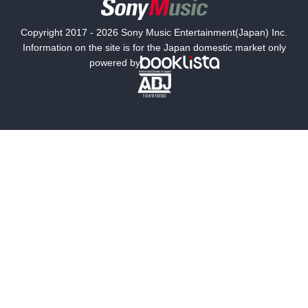
国内小説
海外小説
Copyright 2017 - 2026 Sony Music Entertainment(Japan) Inc.
ミステリー
SF
Information on the site is for the Japan domestic market only
powered by
歴史・時代小説
文学
雑誌
グラビア写真集
ボーイズラブ
ティーンズラブ
人文・思想・歴史
社会・政治・法律
ビジネス・経済
サイエンス・テクノロジー
コンピュータ・情報
くらし・家庭
料理・酒
ファッション・美容・ダイエット
ホビー&カルチャー
スポーツ・アウトドア