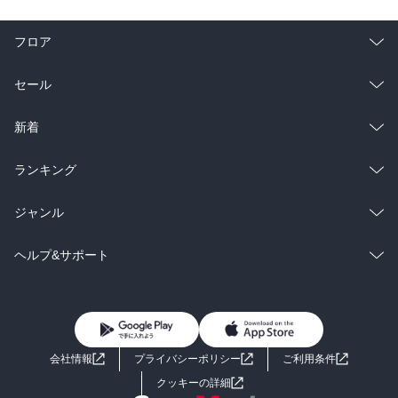
フロア
総合
コミック
セール
ラノベ
小説
総合
コミック
新着
雑誌・グラビア
ビジネス・実用
ラノベ
小説
総合
コミック
ランキング
BL・TL
雑誌・グラビア
ビジネス・実用
ラノベ
小説
総合
コミック
ジャンル
BL・TL
雑誌・グラビア
ビジネス・実用
ラノベ
小説
コミック
男性コミック
ヘルプ&サポート
BL・TL
雑誌・グラビア
ビジネス・実用
女性コミック
コミック誌
初めての方へ
ヘルプ
BL・TL
ライトノベル
男子向けラノベ
よくあるご質問
お問い合わせ
会社情報
プライバシーポリシー
ご利用条件
女子向けラノベ
小説
利用規約
クッキーの詳細