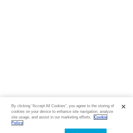
地図・ガイド
エンターテイメント
芸術・アート
映画・音楽・演劇
写真集
教養
医学・福祉
教育・語学・参考書
児童書
By clicking “Accept All Cookies”, you agree to the storing of
cookies on your device to enhance site navigation, analyze
site usage, and assist in our marketing efforts.
Cookie
Policy