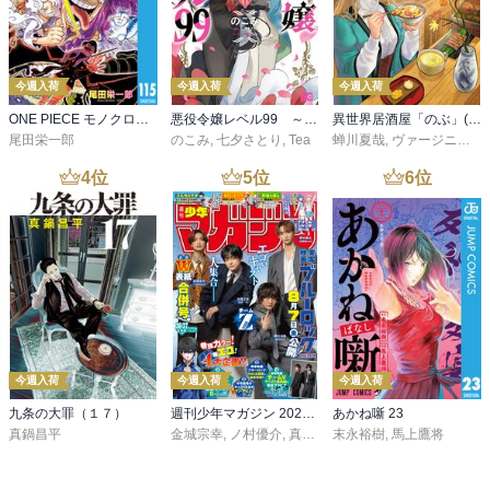
今週入荷
今週入荷
今週入荷
ONE PIECE モノクロ版 115
悪役令嬢レベル99 ～私は裏ボスですが魔王ではありません～ その６
異世界居酒屋「のぶ」(22)
尾田栄一郎
のこみ
,
七夕さとり
,
Tea
蝉川夏哉
,
ヴァージニア二等兵
4
位
5
位
6
位
今週入荷
今週入荷
今週入荷
九条の大罪（１７）
週刊少年マガジン 2026年36・37号[2026年8月5日発売]
あかね噺 23
真鍋昌平
金城宗幸
,
ノ村優介
,
真島ヒロ
末永裕樹
,
宮島礼吏
,
馬上鷹将
,
新川直司
,
久