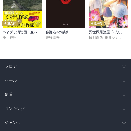
今週入荷
今週入荷
ハヤブサ消防団 森へつづく道
容疑者Xの献身
異世界居酒屋「げん」三杯目
池井戸潤
東野圭吾
蝉川夏哉
,
碓井ツカサ
フロア
総合
コミック
セール
ラノベ
小説
総合
コミック
新着
雑誌・グラビア
ビジネス・実用
ラノベ
小説
総合
コミック
ランキング
BL・TL
雑誌・グラビア
ビジネス・実用
ラノベ
小説
総合
コミック
ジャンル