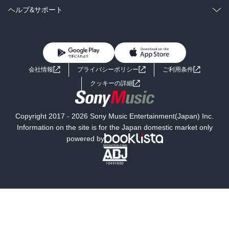
BL・TL
雑誌・グラビア
ビジネス・実用
ラノベ
小説
コミック
男性コミック
ヘルプ&サポート
BL・TL
雑誌・グラビア
ビジネス・実用
女性コミック
コミック誌
初めての方へ
ヘルプ
BL・TL
ライトノベル
男子向けラノベ
よくあるご質問
お問い合わせ
会社情報
プライバシーポリシー
ご利用条件
女子向けラノベ
小説
利用規約
クッキーの詳細
国内小説
海外小説
Copyright 2017 - 2026 Sony Music Entertainment(Japan) Inc.
ミステリー
SF
Information on the site is for the Japan domestic market only
powered by
歴史・時代小説
文学
雑誌
グラビア写真集
ボーイズラブ
ティーンズラブ
人文・思想・歴史
社会・政治・法律