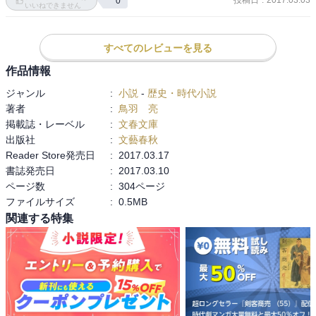
投稿日
:
2017.03.03
0
いいねできません
すべてのレビューを見る
作品情報
ジャンル
:
小説
-
歴史・時代小説
著者
:
鳥羽 亮
掲載誌・レーベル
:
文春文庫
出版社
:
文藝春秋
Reader Store発売日
:
2017.03.17
書誌発売日
:
2017.03.10
ページ数
:
304ページ
ファイルサイズ
:
0.5MB
関連する特集