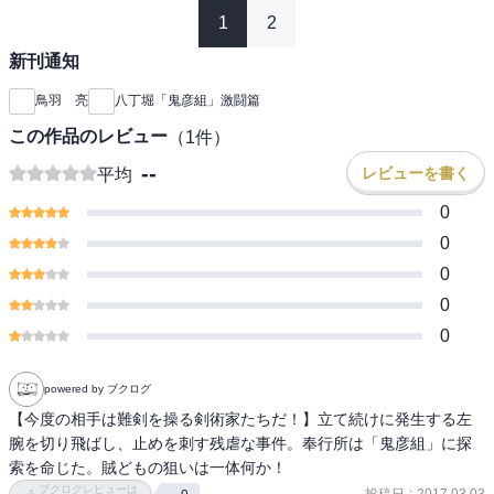
1
2
新刊通知
鳥羽 亮
八丁堀「鬼彦組」激闘篇
この作品のレビュー
（
1
件）
--
レビューを書く
平均
0
0
0
0
0
powered by ブクログ
【今度の相手は難剣を操る剣術家たちだ！】立て続けに発生する左
腕を切り飛ばし、止めを刺す残虐な事件。奉行所は「鬼彦組」に探
索を命じた。賊どもの狙いは一体何か！
ブクログレビューは