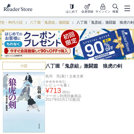
はじめて
会員登録
サインイン
検索
歴史・時代小説
八丁堀「鬼彦組」激闘篇
八丁堀「鬼彦組」激闘篇 狼虎の剣
八丁堀「鬼彦組」激闘篇 狼虎の剣
小説
鳥羽 亮(著)
/
文春文庫
(
1
)
レビューを書く
¥
713
(税込)
クーポン利用対象商品
2017年03月17日
配信