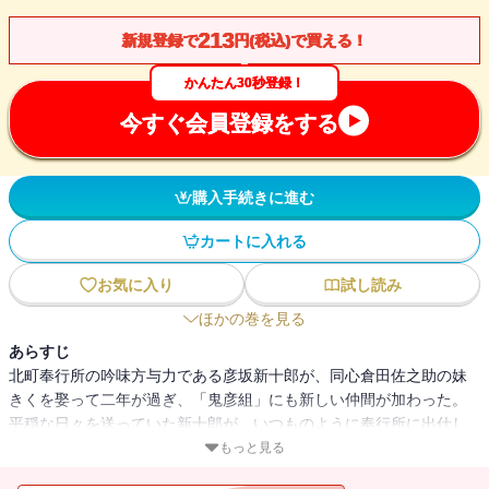
213
新規登録で
円(税込)で買える！
かんたん30秒登録！
今すぐ会員登録をする
購入手続きに進む
カートに入れる
お気に入り
試し読み
ほかの巻を見る
あらすじ
北町奉行所の吟味方与力である彦坂新十郎が、同心倉田佐之助の妹
きくを娶って二年が過ぎ、「鬼彦組」にも新しい仲間が加わった。
平穏な日々を送っていた新十郎が、いつものように奉行所に出仕し
ようとしていたところ、殺しの一報が入った。大川端の新大橋の近
もっと見る
くで、若侍が腕を切り落とされて殺害されたというのだ。実は最