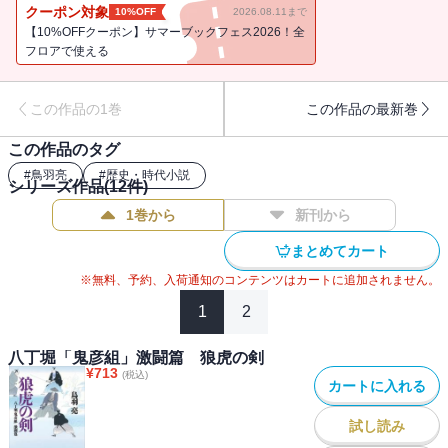
近、二組の男たちが同様の手口で殺されていた。同じ下手人の仕業
クーポン対象
10%OFF
2026.08.11まで
なのか、「鬼彦組」に解決の沙汰が下った！
【10%OFFクーポン】サマーブックフェス2026！全
フロアで使える
この作品の1巻
この作品の最新巻
この作品のタグ
#
鳥羽亮
#
歴史・時代小説
シリーズ作品(
12
件)
1巻から
新刊から
まとめてカート
※無料、予約、入荷通知のコンテンツはカートに追加されません。
1
2
八丁堀「鬼彦組」激闘篇 狼虎の剣
¥
713
(税込)
カートに入れる
試し読み