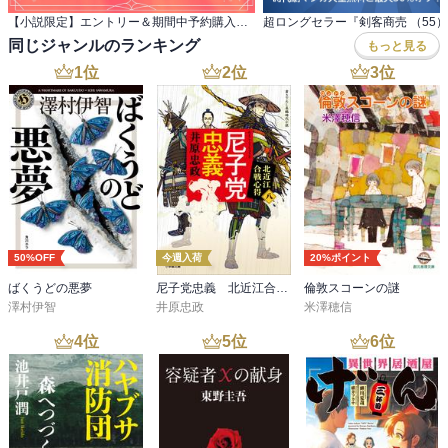
【小説限定】エントリー＆期間中予約購入でクーポンプレゼント
同じジャンルのランキング
もっと見る
1
位
2
位
3
位
50%OFF
今週入荷
20%ポイント
ばくうどの悪夢
尼子党忠義 北近江合戦心得〈八〉
倫敦スコーンの謎
澤村伊智
井原忠政
米澤穂信
4
位
5
位
6
位