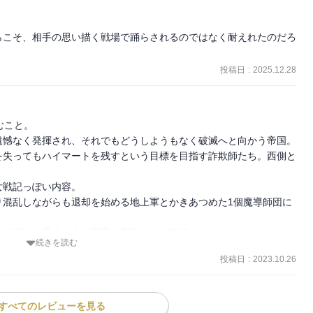
らこそ、相手の思い描く戦場で踊らされるのではなく耐えれたのだろ
投稿日
:
2025.12.28
こと。

遺憾なく発揮され、それでもどうしようもなく破滅へと向かう帝国。
を失ってもハイマートを残すという目標を目指す詐欺師たち。西側と
戦記っぽい内容。

り混乱しながらも退却を始める地上軍とかきあつめた1個魔導師団に
が届くと退去命令を即座に実行せよと伝達。

続きを読む
をメーベールト大尉、アーレンス大尉、トスバン中尉らの働きにより
投稿日
:
2023.10.26
飛行船を片道使い捨てで飛ばす。

邦の第二方面軍司令部、鉄道の結節点で備蓄が集積されたノルク
すべてのレビューを見る