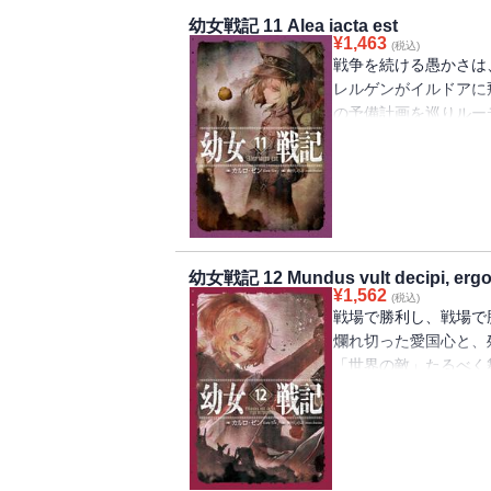
幼女戦記 11 Alea iacta est
¥
1,463
(税込)
戦争を続ける愚かさは
レルゲンがイルドアに
の予備計画を巡りルー
盟友・ゼートゥーア大
除されねばならない』
かすら、見えなくなる
それでもすべては祖国
幼女戦記 12 Mundus vult decipi, ergo 
¥
1,562
(税込)
戦場で勝利し、戦場で
爛れ切った愛国心と、
「世界の敵」たるべく
出来ない参謀本部の責
良の敗北』なのだ。言
に。世界よ、刮目せよ
そは、諸悪の根源なり
い。