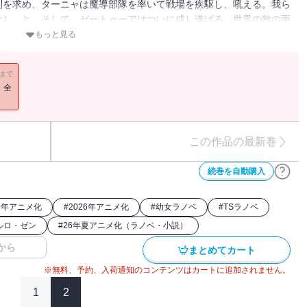
利を求め、ターニャは魔導部隊を率いて戦場を疾駆し、吼える。我ら
なし、と。そして、ゼートゥーアはついに成し遂げる。世界の敵の面
魔導師と、世界の敵たるべく暗躍する老人の物語。
もっと見る
11まで
！全
この作品の最新巻
続巻を自動購入
19年アニメ化
#
2026年アニメ化
#
幼女ラノベ
#
TSラノベ
ルロ・ゼン
#
26年夏アニメ化（ラノベ・小説）
から
まとめてカート
※無料、予約、入荷通知のコンテンツはカートに追加されません。
1
2