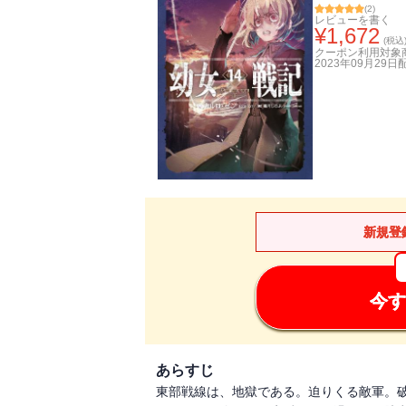
(
2
)
レビューを書く
¥
1,672
(税込
クーポン利用対象
2023年09月29日
新規登
今す
あらすじ
東部戦線は、地獄である。迫りくる敵軍。