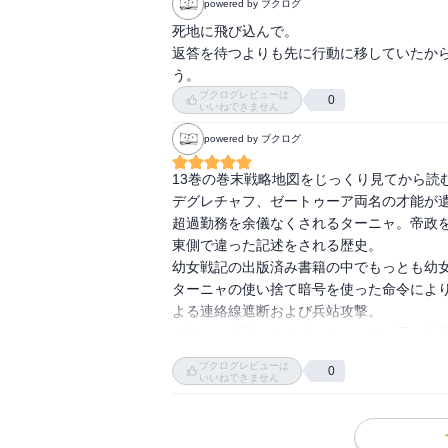
powered by ブクログ
死地に飛び込んで。

返答を待つよりも先に行動に移していたか
う。
ブクログレビューは
0
いいねできません
powered by ブクログ
13巻の巻末戦略地図をじっくり見てから読む
デグレチャフ、ゼートゥーア両名の才能が
超過勤務を余儀なくされるターニャ。帝政
東側で違った記述をされる歴史。

幼女戦記の出版済み書籍の中でもっとも幼女
ターニャの使い捨て暗号を使った命令によ
よる連絡線遮断および兵站攻撃。

グランツ中尉によりゼートゥーアの元に報告
東部方面軍司令部に対する連邦の斬首戦術
ブクログレビューは
0
撃退。

いいねできません
さらにかき集めた2個魔導師団を含め、輸送
3個魔導師団による3箇所同時空挺攻撃。連
駅、バルク大橋。
