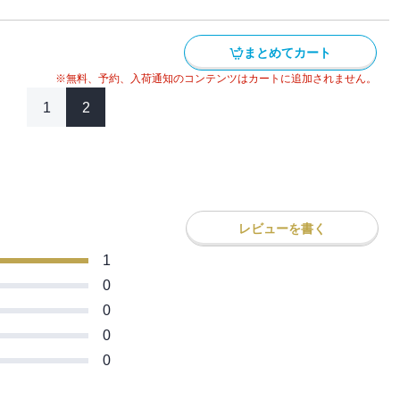
する老人の物語。
まとめてカート
※無料、予約、入荷通知のコンテンツはカートに追加されません。
1
2
レビューを書く
1
0
0
0
0