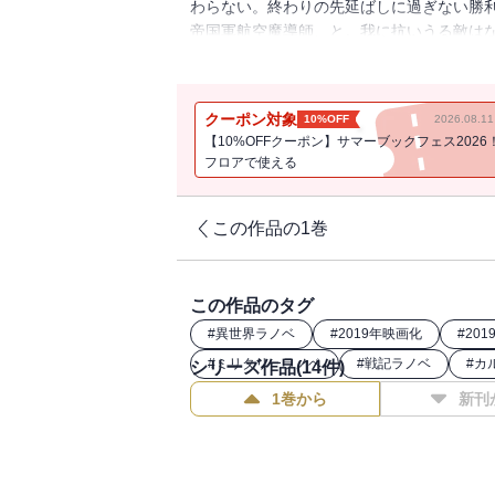
わらない。終わりの先延ばしに過ぎない勝
帝国軍航空魔導師、と。我に抗いうる敵は
目躍如たるかな、と。これは黄昏時に輝く
クーポン対象
10%OFF
2026.08.
【10%OFFクーポン】サマーブックフェス2026
フロアで使える
この作品の1巻
この作品のタグ
#
異世界ラノベ
#
2019年映画化
#
20
#
ミリタリーラノベ
#
戦記ラノベ
#
カ
シリーズ作品(
14
件)
1巻から
新刊