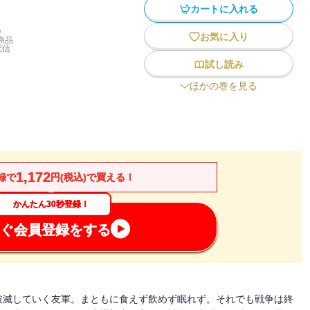
カートに入れる
)
お気に入り
商品
配信
試し読み
ほかの巻を見る
1,172
録で
円(税込)で買える！
かんたん30秒登録！
ぐ会員登録をする
破滅していく友軍。まともに食えず飲めず眠れず。それでも戦争は終