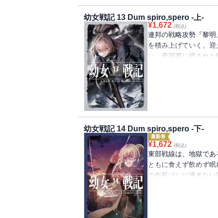
幼女戦記 13 Dum spiro,spero ‐上‐
¥
1,672
(税込)
連邦の戦略攻勢『黎明
を積み上げていく。迎
い。帝国軍に残された
国軍では、ただ一人。
にするのだ。黎明があ
システムが、世界を騙
たのは、幼女の皮をか
幼女戦記 14 Dum spiro,spero ‐下‐
最新巻
¥
1,672
(税込)
東部戦線は、地獄であ
ともに食えず飲めず眠
の先延ばしに過ぎない
戦場を疾駆し、吼える
る敵はなし、と。そし
界の敵の面目躍如たる