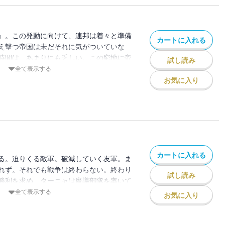
』。この発動に向けて、連邦は着々と準備
カートに入れる
え撃つ帝国は未だそれに気がついていな
時間は、あまりにも乏しい。この窮地に帝
試し読み
ターニャだけが気が付く。故に、世界は目
全て表示する
れば、払暁あり、と。ゼートゥーアという
お気に入り
す端緒がついに始まる。その引き金を引い
ぶった怪物である。
カートに入れる
る。迫りくる敵軍。破滅していく友軍。ま
れず。それでも戦争は終わらない。終わり
試し読み
勝利を求め、ターニャは魔導部隊を率いて
。我ら帝国軍航空魔導師、と。我に抗いう
全て表示する
お気に入り
て、ゼートゥーアはついに成し遂げる。世
かな、と。これは黄昏時に輝く魔導師と、