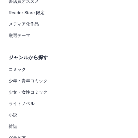
書店員オススメ
Reader Store 限定
メディア化作品
厳選テーマ
ジャンルから探す
コミック
少年・青年コミック
少女・女性コミック
ライトノベル
小説
雑誌
グラビア