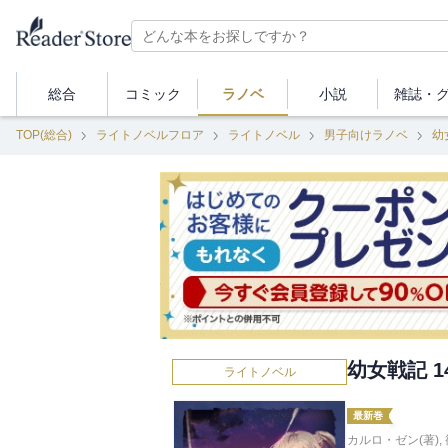
総合
コミック
ラノベ
小説
雑誌・
TOP(総合)
ライトノベルフロア
ライトノベル
男子向けラノベ
幼
幼女戦記 14 
ライトノベル
最新巻
カルロ・ゼン(著)
,