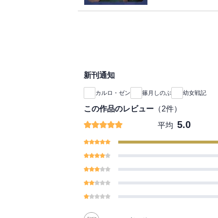
世界の敵たるべく暗躍
新刊通知
カルロ・ゼン
篠月しのぶ
幼女戦記
この作品のレビュー
（
2
件）
5.0
平均