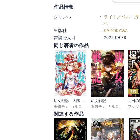
最後の航空魔導師による大規模攻撃。

作品情報
冬季を理由とした撤退。帝国の勝利を演出
ジャンル
:
ライトノベル
-
男
ベ
出版社
:
KADOKAWA
書誌発売日
:
2023.09.29
同じ著者の作品
予約
幼女戦記 大隊野史～Another Story of the Battalion～
幼女戦記
東條チカ
,
カルロ・ゼン
東條チカ
,
篠月しのぶ
,
カルロ・ゼン
フクダ
,
篠月
関連する作品