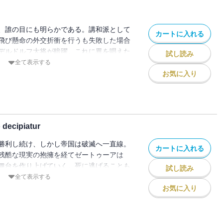
、誰の目にも明らかである。講和派として
カートに入れる
飛び懸命の外交折衝を行うも失敗した場合
デルドルフ大将が暗躍。これに異を唱えた
試し読み
将は必要の女神に奉仕する。『障害物は排
全て表示する
と。義務。必要。友情。何が正しかったの
お気に入り
総力戦。昨日迄の正義は、今日の不正義。
の未来のために。
decipiatur
勝利し続け、しかし帝国は破滅へ一直線。
カートに入れる
残酷な現実の抱擁を経てゼートゥーアは
舞台を作り上げていく。死に逃げることも
試し読み
任者としてゼートゥーアが求めるのは『最
全て表示する
葉よりも、理性よりも、ただ、衝撃を世界
お気に入り
、恐怖せよ、そして神話に安住せよ。我こ
。なお。付き合わされる幼女曰く、大変辛