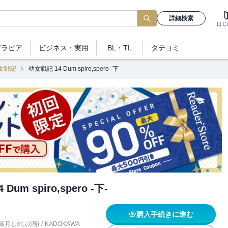
詳細検索
はじ
グラビア
ビジネス
・実用
BL・TL
タテヨミ
女戦記
幼女戦記 14 Dum spiro,spero ‐下‐
Dum spiro,spero ‐下‐
購入手続きに進む
篠月しのぶ(画)
/
KADOKAWA