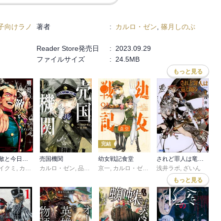
。次はイルドア方面？ターニャは西部へ転換。
子向けラノ
著者
:
カルロ・ゼン
,
篠月しのぶ
Reader Store発売日
:
2023.09.29
ファイルサイズ
:
24.5MB
もっと見る
完結
明日の敵と今日の握手を【電子単行本】
売国機関
幼女戦記食堂
されど罪人は竜と踊る
イクミ
しのぶ
,
カルロ・ゼン
カルロ・ゼン
,
品佳直
京一
,
カルロ・ゼン
,
篠月しのぶ
浅井ラボ
,
,
ざいん
野田浩資
もっと見る