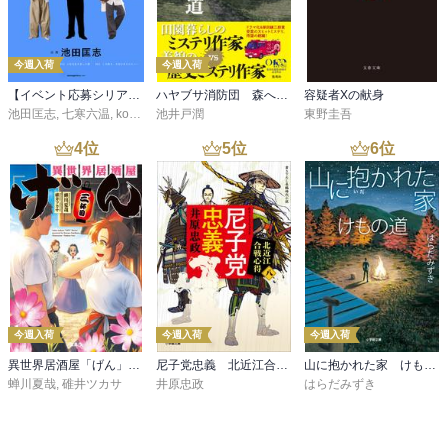
強みは、テキスト等で書いたものを覚えるという事ではなく、先輩
が後輩にビジネスマンとしての礼節をやって見せ、後輩は自分の後
輩にそれを教えるというサイクルが上手く回っている文化だと思い
今週入荷
今週入荷
ます。上司からも言われました。『部下には差がある。例えば、出
【イベント応募シリアルコード付】池田匡志出演・オーディオフォトブック「あの日」SPECIAL EDITION（音声／動画付）
ハヤブサ消防団 森へつづく道
容疑者Xの献身
張で新幹線の切符を頼んだ時に、並のスタッフは「満席で切符が取
池田匡志
,
七寒六温
,
konoko58
池井戸潤
,
村崎キコ
東野圭吾
れませんでした」。気の利くスタッフは「満席だったので他の時間
と他の交通手段を調べておきました」と。こういう所で企業力の差
4
位
5
位
6
位
が出るんだ』と。現在は仕事改革で労働時間の効率化が叫ばれてい
ます。気配り時間まで効率化して、仕事の質を落としてははいけな
いと思います。

（３）第八章【萌芽】より、（武田社長）「経営者の堕落が酷い。
会社の利益と自分の名声しか考えず、従業員の幸せや企業の社会的
責任に無関心な輩が多すぎます。国民と国全体の利益を考えないト
ップは経営者と呼ぶに値しません。単なる経営屋です。恥知らずの
経営屋がバブル経済の膨張と崩壊を招き、日本をこんな惨めな国家
今週入荷
今週入荷
今週入荷
にしてしまった」

●感想⇒マスコミで話題のB社経営者の発言を聞いて、今時こんなに
異世界居酒屋「げん」三杯目
尼子党忠義 北近江合戦心得〈八〉
山に抱かれた家 けもの道
レベルの経営者がいるんだと呆れました。破綻した山一證券の社長
蝉川夏哉
,
碓井ツカサ
井原忠政
はらだみずき
の言葉を思い出しました。「これだけは言いたいのは…私ら（経営
陣）が悪いんであって、社員は悪くありませんから!　どうか社員の