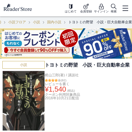
はじめて
会員登録
サインイン
検索
)
小説フロア
小説
国内小説
トヨトミの野望 小説・巨大自動車企業
トヨトミの野望 小説・巨大自動車企業
小説
梶山三郎(著)
/
講談社
(
92
)
レビューを書く
¥
1,540
(税込)
クーポン利用対象商品
2016年10月21日
配信