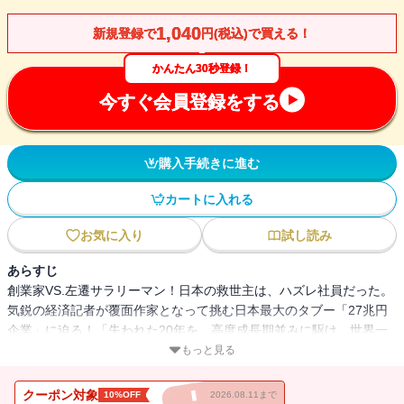
1,040
新規登録で
円(税込)で買える！
かんたん30秒登録！
今すぐ会員登録をする
購入手続きに進む
カートに入れる
お気に入り
試し読み
あらすじ
創業家VS.左遷サラリーマン！日本の救世主は、ハズレ社員だった。
気鋭の経済記者が覆面作家となって挑む日本最大のタブー「27兆円
企業」に迫る！「失われた20年を、高度成長期並みに駆け、世界一
となったあのトヨトミ自動車が潰れるときは、日本が終わるとき。
もっと見る
日本経済最後の砦・巨大自動車企業の真実を伝えたいから、私は、
ノンフィクションではなく、小説を書きました」（梶山三郎）
クーポン対象
10%OFF
2026.08.11まで