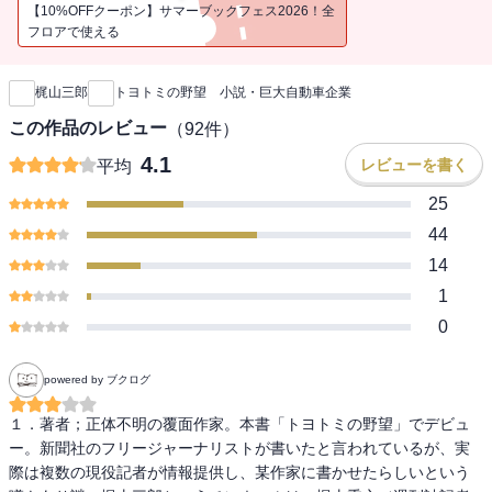
【10%OFFクーポン】サマーブックフェス2026！全
フロアで使える
新刊通知
梶山三郎
トヨトミの野望 小説・巨大自動車企業
この作品のレビュー
（
92
件）
4.1
レビューを書く
平均
25
44
14
1
0
powered by ブクログ
１．著者；正体不明の覆面作家。本書「トヨトミの野望」でデビュ
ー。新聞社のフリージャーナリストが書いたと言われているが、実
際は複数の現役記者が情報提供し、某作家に書かせたらしいという