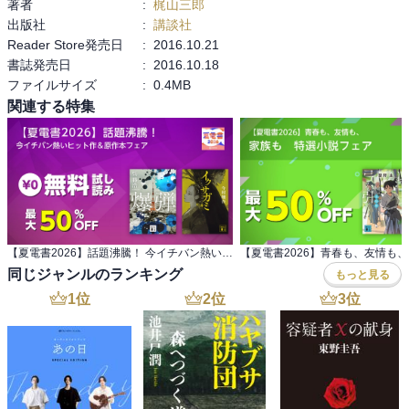
著者
:
梶山三郎
の他にもパナソニック・サントリー等、名だたる会社が同族経営で
出版社
:
講談社
す。同族経営にも、メリット（意思決定の速さ等）とデメリット
Reader Store発売日
:
2016.10.21
（私物化の懸念等）があります。一方で、本田宗一郎氏は会社に親
書誌発売日
:
2016.10.18
族を入れる事を頑なに拒んだそうです。要は創業者の考えで、会社
ファイルサイズ
:
0.4MB
の命運が決まるという事でしょうか。本書のトヨトミは、デメリッ
関連する特集
トが際立ったと思いますが、経営の評価は同族だけでなく広い観点
で判断すべきと考えます。②「社員諸君は何も変えない事が最も悪
い」について。これは私もよく言われました。企業を取り巻く環境
は、グローバル化によって、目まぐるしく変化しています。仕事を
マニュアルに沿った作業ではなく、常に創意工夫するのです。個人
の仕事のやりがいと成長の為にも知恵を絞り、考え続け事が重要で
すね。

【夏電書2026】話題沸騰！ 今イチバン熱いヒット作＆原作本フェア
（２）第六章【ハイブリッド】より、（山崎；衆議院議員）『「会
同じジャンルのランキング
もっと見る
社には朝一番に行って掃除をしろ」「電話は真っ先に取れ」「お客
様の荷物を持ってタクシーに乗せ、見えなくなるまでしっかり見送
1
位
2
位
3
位
れ」いたずらにアメリカナイズされる事無く、日本人らしく謙虚に
誠実に振舞え、という事だ』

●感想⇒会社に入った頃、「お客様が見えなくなるまで見送
れ・・・」を始め、研修で教えて貰ったというよりも、先輩がそれ
らを自然体で実行しており、私も見様見真似で覚えました。企業の