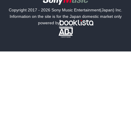
国内小説
海外小説
Copyright 2017 - 2026 Sony Music Entertainment(Japan) Inc.
ミステリー
SF
Information on the site is for the Japan domestic market only
powered by
歴史・時代小説
文学
雑誌
グラビア写真集
ボーイズラブ
ティーンズラブ
人文・思想・歴史
社会・政治・法律
ビジネス・経済
サイエンス・テクノロジー
コンピュータ・情報
くらし・家庭
料理・酒
ファッション・美容・ダイエット
ホビー&カルチャー
スポーツ・アウトドア