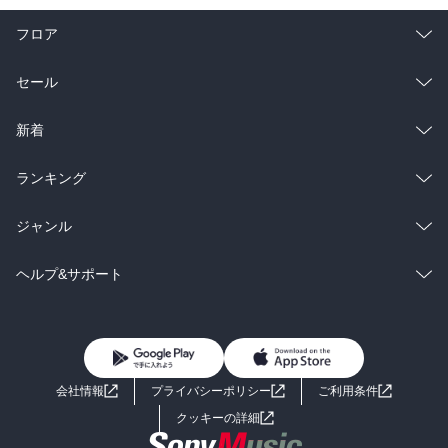
みなさんに応援をしてやってください、お願いします!」。B社のト
ップは、社員のやった不祥事を「信じられない」とか「訴える」と
フロア
か当事者意識は皆無です。B社にも心ある善良な社員が大勢いると思
います。社員の働き甲斐を醸成し、ユーザーを大切にする企業（社
総合
コミック
セール
会的責任）に再生して欲しいものです。

４．まとめ；左遷サラリーマンだった武田社長は、トヨトミを売上
ラノベ
小説
総合
コミック
新着
高27兆円という世界企業にした立役者。しかし、持ち株会社構想な
どにより、創業家に疎まれ、社長の座を失います。その社長に忠誠
雑誌・グラビア
ビジネス・実用
ラノベ
小説
総合
コミック
ランキング
を尽くした人間はことごとく追放され、粛清人事となります。ブチ
切れた創業家出身社長の容赦ないお手打ち人事は衝撃的とありま
BL・TL
雑誌・グラビア
ビジネス・実用
す。トヨトミを世界企業に押し上げた功労者の社長ばかりか、取巻
ラノベ
小説
総合
コミック
ジャンル
き連中まで粛清するとは、凡人には理解出来ません。人としての心
（感謝）はあるのかと。経営の厳しさを痛感します。雑談です。日
BL・TL
雑誌・グラビア
ビジネス・実用
ラノベ
小説
コミック
男性コミック
ヘルプ&サポート
本の企業が世界一になる事は本当に良い事でしょうか。某経済学者
が書いていました。「相手が倒れると、相手からの需要も止まり、
BL・TL
雑誌・グラビア
ビジネス・実用
女性コミック
コミック誌
初めての方へ
ヘルプ
新たに食い潰す相手を見つけない限り、自分自身、存続する事が不
可能になる」と。一人勝ちの行く末は世界から孤立に繋がります。
BL・TL
ライトノベル
男子向けラノベ
よくあるご質問
お問い合わせ
羨望の的ではなく、共存共栄の道を進むべきでしょう。本書の大企
会社情報
プライバシーポリシー
ご利用条件
業の人間構造に踏み込んだ記述には興味津々ですが、著者の考えが
女子向けラノベ
小説
利用規約
クッキーの詳細
見えないのが残念です。（以上）