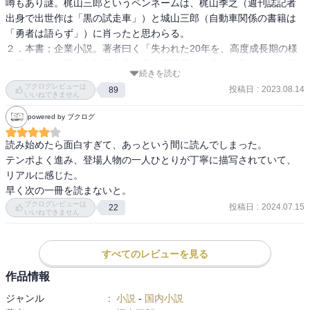
噂もあり謎。梶山三郎というペンネームは、梶山季之（週刊誌記者
出身で出世作は「黒の試走車」）と城山三郎（自動車関係の書籍は
「勇者は語らず」）に肖ったと思わらる。

２．本書；企業小説。著者曰く「失われた20年を、高度成長期の様
に駆け抜けた巨大自動車企業は日本経済最後の砦だ。私は、その真
続きを読む
実を伝える為に、ノンフィクションでなく、小説を書いた」。この
ブクログレビューは
投稿日
:
2023.08.14
89
企業はトヨタ自動車と思われ、創業家と左遷サラリーマン社長の対
いいねできません
立が書かれている。エピソードが所々に書かれ、興味が尽きませ
powered by ブクログ
ん。実話だと言う人、どこまで真実かと言う人、両方がいます。真
実は闇の中。先ずはフィクションとして楽しむ本でしょう。十四章
読み始めたら面白すぎて、あっという間に読んでしまった。

構成（第一章；ふたりの使用人～）。

テンポよく進み、登場人物の一人ひとりが丁寧に描写されていて、
３．私の個別感想（心に残った文章を３点に絞り込み、私見を合わ
リアルに感じた。

せて記述）；

（１）第二章【社内事情】より、（武田社長）「豊臣家は創業家だ
ブクログレビューは
投稿日
:
2024.07.15
22
いいねできません
から尊重するが、人事は公平。このグローバルの時代、血縁に頼っ
ていては衰退するばかり。実力ある者を正しく評価し、しかるべき
地位に登用」「私が社長に就任する以上、お公家集団のぬるま湯は
すべてのレビューを見る
許しません。社員諸君は何も変えない事が最も悪いと気付いてほし
作品情報
い。現状維持はイコール堕落です」

●感想⇒①「血縁に頼っていては衰退するばかり」について。日本の
ジャンル
:
小説
-
国内小説
企業は約256万社。同族経営は、その内約96％。大企業では、トヨタ