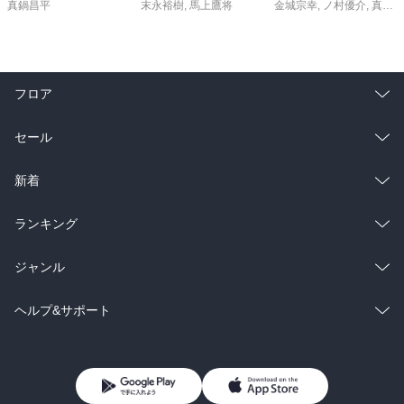
真鍋昌平
末永裕樹
,
馬上鷹将
金城宗幸
,
ノ村優介
,
真島ヒロ
どこもピザが美味しくないので、

仕方無しに、

チーズケーキがあるところしか行きません。

フロア
本当に、

ピザがどこも美味しくないので改善して！

総合
コミック
で、

セール
できればどこでもチーズケーキ、

しかも、

ラノベ
小説
総合
コミック
新着
ベイクドチーズケーキを用意して！

ちなみに、

雑誌・グラビア
ビジネス・実用
ラノベ
小説
総合
コミック
ランキング
ドリアは食べたことがないです！

BL・TL
雑誌・グラビア
ビジネス・実用
ラノベ
小説
総合
コミック
ジャンル
ごちそう３０・もっと食べたいオムライス

BL・TL
雑誌・グラビア
ビジネス・実用
ラノベ
小説
コミック
男性コミック
ヘルプ&サポート
２人で、

夕飯３０００円ですかぁ。。。

BL・TL
雑誌・グラビア
ビジネス・実用
女性コミック
コミック誌
初めての方へ
ヘルプ
ゲームよりも本ですが、

たまには何も考えないでそれこそファミレスで食べまくりたい！

BL・TL
ライトノベル
男子向けラノベ
よくあるご質問
お問い合わせ
と、
