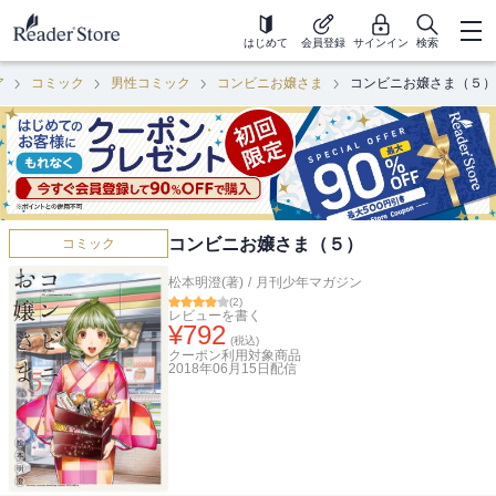
はじめて
会員登録
サインイン
検索
ア
コミック
男性コミック
コンビニお嬢さま
コンビニお嬢さま（５）
コンビニお嬢さま（５）
コミック
松本明澄(著)
/
月刊少年マガジン
(
2
)
レビューを書く
¥
792
(税込)
クーポン利用対象商品
2018年06月15日
配信