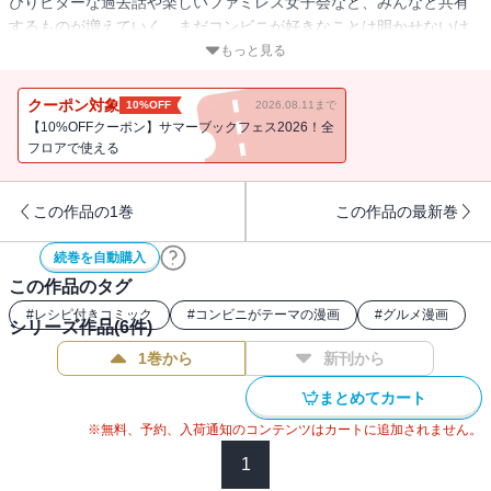
ぴりビターな過去話や楽しいファミレス女子会など、みんなと共有
するものが増えていく。まだコンビニが好きなことは明かせないけ
ど、一緒にお菓子作りや料理をして翠里のお腹と心はいっぱい
もっと見る
に！ 読めば友達と食べたくなるコンビニ・グルメ・コメディ！！
クーポン対象
10%OFF
2026.08.11まで
【10%OFFクーポン】サマーブックフェス2026！全
フロアで使える
この作品の1巻
この作品の最新巻
続巻を自動購入
この作品のタグ
#
レシピ付きコミック
#
コンビニがテーマの漫画
#
グルメ漫画
シリーズ作品(
6
件)
1巻から
新刊から
まとめてカート
※無料、予約、入荷通知のコンテンツはカートに追加されません。
1