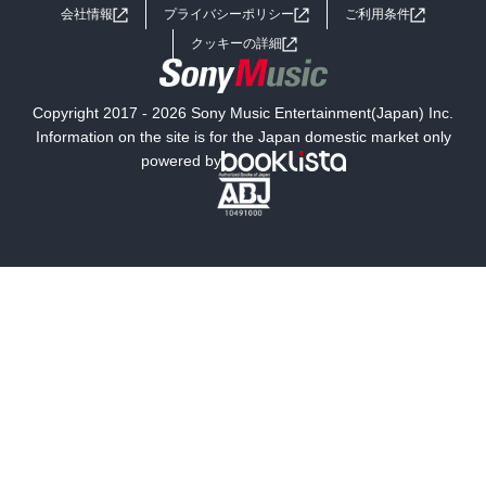
思うけど、

会社情報
プライバシーポリシー
ご利用条件
女子向けラノベ
小説
３０００円じゃ無理かぁ。。。

利用規約
クッキーの詳細
ちなみに、

昨日のハンバーガーは１７６０円。

国内小説
海外小説
これがかぐりんの限界の豪勢ごはんだな！

Copyright 2017 - 2026 Sony Music Entertainment(Japan) Inc.
ちなみに、

ミステリー
SF
Information on the site is for the Japan domestic market only
北千住のサニーダイナー！

powered by
歴史・時代小説
文学
ごちそう３１・揚げ物！揚げ物！

雑誌
グラビア写真集
つか、

ストレスで揚げ物ですか！

ボーイズラブ
ティーンズラブ
若いな！

かぐりんは朝トンカツが厳しくなってきたじじいなんで、

人文・思想・歴史
社会・政治・法律
ストレス＝コーヒー牛乳です！

か、

ビジネス・経済
サイエンス・テクノロジー
なんだかやけに飯をほおばりたくなる！

炭水化物減らしてるからかな？

コンピュータ・情報
くらし・家庭
でも、

最近食べててちょっとリバウンドしてるから怖い。。。

料理・酒
ファッション・美容・ダイエット