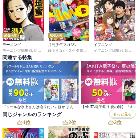
可愛い女子高生らがキャピキャピしているのを見るだけでも、心の
そんなことできませんって思える。

栄養補給になるもんだ

また、この（５）では、コンビニと並ぶ庶民の味方であるファミレ
スでも、アレンジに興じている。ちょっと騒ぎ過ぎて、店員さんか
ごちそう２７・調理実習のクッキー

ら注意を受けちゃうのだが、美味しいものを大切な友達と一緒に食
クッキーは買えば良い？

べていたら、テンションは自然に高まってしまうもんだ。節度を守
続巻入荷
続巻入荷
良いけど味が一定すぎて。。。

って、はしゃぐ分には好いと思う

でも、

モーニング
月刊少年マガジン
イブニング
全体的に不満がある訳じゃないけど、私としちゃ、恋愛要素が欲し
モーニング編集部
,
伊咲智太
藤あきなか
,
オオイシヒロト
,
久生夕貴
,
森高夕次
,
和田あつむ
,
イブニング編集部
足立金太郎
,
岩矢滉一朗
,
出端祐大
,
,
出端祐大
沖田さ
,
江
作って不味いのも嫌じゃ！

いかな

関連する特集
つか、

以前にも書いたが、店員さんじゃダメなんだよな

男子的には上手に手作りできる女子のぽんとはかなり高い！

お嬢様とコンビニの店員、萌えるギャップのカップルであるのは確
頑張った方がいいで！

かなんだが、単に、この作品に登場し、翠里の事が気になっている
と、

彼では、翠里の彼氏としては物足りないのだ、正直

いいつつ、

シンプルに言えば、金髪ヤンキーがしっくり来る。例えを挙げるな
かぐりんもお菓子はなぁ。。。

ら、『川柳少女』の主人公・毒嶋エイジみたいな、中身のある男な
だって、

ら、翠里のお手製コンビニ料理を食べても許せる

適当は通用しない世界って苦手です。。。

『クールな氷上さんは迫りたい』ほか まんがタイム8月新刊配信記念キャンペーン
翠里の家と同じく、しつけが厳しい反動で、彼女のようにコンビニ
同じジャンルのランキング
もっと見る
へ密かに通っている男子高校生とも、秘密の共有から恋愛に発展す
1
位
2
位
3
位
るってのも面白いな

ごちそう２８・欠かせないサンドイッチ

どの回に登場する、コンビニグルメも美味しそうで、唾液が溢れて
ＭＯＭＯＭＥＭＯ笑

しまうのだが、私が特に味が気になったのは、ごちそう３１「揚げ