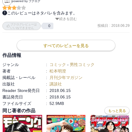
powered by ブクログ
うな

しかし、そろそろ、ドラマ化やアニメ化の話が出てきてもいいと思
このレビューはネタバレを含みます。
うんだよな

続きを読む
表紙のみどりんが、

コンビニって身近なテーマなら、ドラマやアニメになれば、視聴者
ブクログレビューは
髪色、

投稿日
:
2018.06.29
0
いいねできません
の心を掴みやすい、と思っているんだが、大人の都合などで難しい
黄緑から深緑になってる。。。

んだろうか

と、

まぁ、その辺りは後々の楽しみにして、この（５）の感想を書こう

絵というか画風がちょっと変化あり？

すべてのレビューを見る
ざっくりまとめると、この巻を読み終わった後、コンビニの手招き
方向性が、

作品情報
に抗える読み手はいないだろう

劣化な方面なのが気になってる。。。

ここまで楽しそうに料理をされ、しかも、美味しい顔をされちゃ、
ジャンル
:
コミック
-
男性コミック
試してみたくなる。料理がてんでダメにしても、素材になったコン
著者
:
松本明澄
ビニグルメを食したくなっちまうだろうよ

掲載誌・レーベル
:
月刊少年マガジン
あくまで、素人考えだが、どこのコンビニも『コンビニお嬢様』の
出版社
:
講談社
ごちそう２６・思い出のパン

単行本を漫画コーナーに置いて、この回で翠里が作っている料理の
Reader Store発売日
:
2018.06.15
平気だからって

材料は、これです、みたいなポップを付けたら、売り上げが増すん
書誌発売日
:
2018.06.15
傷ついてないわけじゃねぇんだよ

じゃないだろうか

ファイルサイズ
:
52.9MB
慣れてるだけだから

実際に、コンビニの店員が作ってみて、その感想も書いてあった
同じ著者の作品
もっと見る
ら、きっと、この作品のファンなら買っちゃうだろう

こういう世界を創れる人っていいよね。

コンビニグルメが美味しそうってのもあるが、登場人物の個性をし
と、

っかりと際立たせるストーリーも、漫画読みの心を掴んで離さない

思いつつ、
