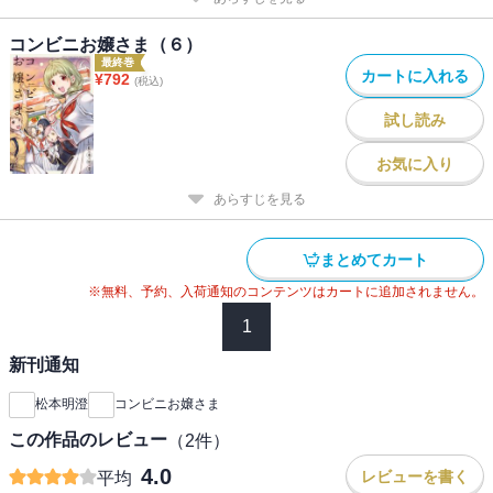
コンビニお嬢さま（６）
最終巻
カートに入れる
¥
792
(税込)
試し読み
お気に入り
あらすじを見る
まとめてカート
※無料、予約、入荷通知のコンテンツはカートに追加されません。
1
新刊通知
松本明澄
コンビニお嬢さま
この作品のレビュー
（
2
件）
4.0
レビューを書く
平均