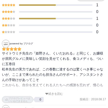
1
0
1
0
0
powered by ブクログ
サイトウミチ先生の『姫野さん、くいだおれる』と同じく、お嬢様
が庶民グルメに美味しい笑顔を見せてくれる、食コメディも、つい
に五巻目

松本先生の実力であれば、この巻数に達するのは驚くべき事じゃな
いが、ここまで来られたのも担当さんのサポート、アシスタントさ
んの手助けがあってこそ

これからも、自分を支えてくれる人たちへの感謝を忘れず、慢心も
する事無く、面白くて、美味しい漫画を描いていただきたい

続きを読む
松本先生なら、既に感謝を示しているだろうし、「読んでくれる皆
ブクログレビューは
投稿日
:
2018.08.17
0
さんのおかげ」と言ってくださるかもしれないが、私ら漫画読み
いいねできません
は、ただ読むだけなので、お礼を言われちゃうと、ムズムズしちま