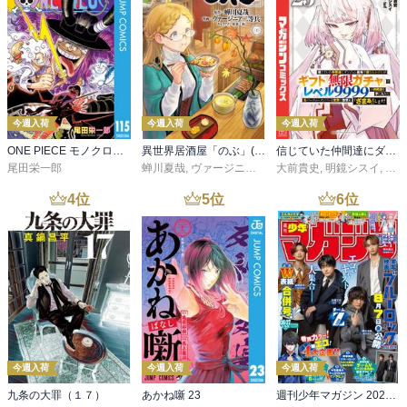
メモ魔って、

物！ 揚げ物！」のコロッケカレーパンと、からあげカレーパンだ

確かにメモ失くすとげんなりしてるよね。。。

男だって、ここまでガッツリした組み合わせは食べない。頭に血が
友人に１人いる！

上っちゃっている女子高校生の大胆な発想と、ノンブレーキの行動
力、パねぇ

この台詞を引用に選んだのは、真理、突いちゃってるなぁ、と思っ
ちなみに、

てしまったので

今週入荷
今週入荷
今週入荷
メモといわず、

適材適所ってのは大事だ

手帳や、

ONE PIECE モノクロ版 115
異世界居酒屋「のぶ」(22)
信じていた仲間達にダンジョン奥地で殺されかけたがギフト『無限ガチャ』でレベル９９９９の仲間達を手に入れて元パーティーメンバーと世界に復讐＆『ざまぁ！』します！（２３）
しかし、男からすると、自分の為に、料理が得意じゃない女の子が
本や、

尾田栄一郎
蝉川夏哉
,
ヴァージニア二等兵
大前貴史
,
転
,
明鏡シスイ
,
ｔｅ
頑張ってくれるのは結構、キュンと来るものがある

携帯まで、

4
位
5
位
6
位
ただ、物体Xを食べなきゃならない羽目になるのは、いくら、相手が
落ちてたら拾う！

本気で大好きでも、ちょっとなぁ

財布もレシートやらなんやらを見てお金は届ける！

そう考えると、自分が料理を得意になって、相手の笑顔を見る方が
それ以外の、

良いのか
メモやらなんやらを見るのが好き！

と、

言うと、

かなりの確率で変態扱いされます！

今週入荷
今週入荷
今週入荷
ごちそう２９・ファミレスグルメ

九条の大罪（１７）
あかね噺 23
週刊少年マガジン 2026年36・37号[2026年8月5日発売]
最近は、
