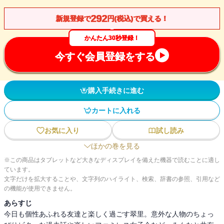
292
新規登録で
円(税込)で買える！
かんたん30秒登録！
今すぐ会員登録をする
購入手続きに進む
カートに入れる
お気に入り
試し読み
ほかの巻を見る
※この商品はタブレットなど大きなディスプレイを備えた機器で読むことに適し
ています。
文字だけを拡大することや、文字列のハイライト、検索、辞書の参照、引用など
の機能が使用できません。
あらすじ
今日も個性あふれる友達と楽しく過ごす翠里。意外な人物のちょっ