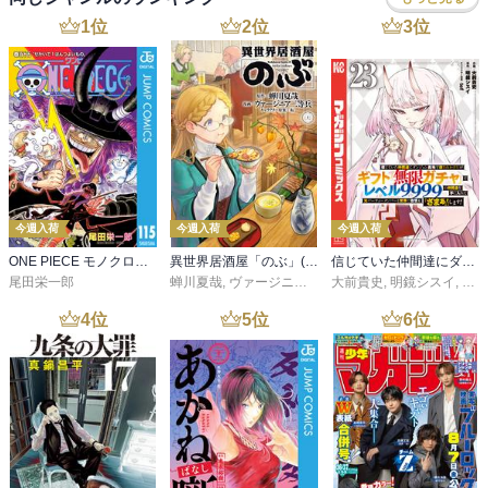
1
位
2
位
3
位
今週入荷
今週入荷
今週入荷
ONE PIECE モノクロ版 115
異世界居酒屋「のぶ」(22)
信じていた仲間達にダンジョン奥地で殺されかけたがギフト『無限ガチャ』でレベル９９９９の仲間達を手に入れて元パーティーメンバーと世界に復讐＆『ざまぁ！』します！（２３）
尾田栄一郎
蝉川夏哉
,
ヴァージニア二等兵
大前貴史
,
転
,
明鏡シスイ
,
ｔｅ
4
位
5
位
6
位