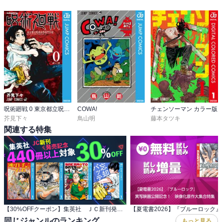
呪術廻戦 0 東京都立呪術高等専門学校
COWA!
チェンソーマン カラー版
芥見下々
鳥山明
藤本タツキ
関連する特集
【30%OFFクーポン】集英社 ＪＣ新刊発売記念 440冊以上対象
同じジャンルのランキング
もっと見る