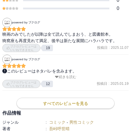
0
0
powered by ブクログ
映画のみでしたが以降は全て読んでしまおう、と図書館本。

猗窩座も再度見れて満足、後半は新たな展開にハラハラです。
ブクログレビューは
投稿日
:
2025.11.07
19
いいねできません
powered by ブクログ
このレビューはネタバレを含みます。
続きを読む
猗窩座と炭治郎との一戦終決！

ブクログレビューは
投稿日
:
2025.01.19
12
いいねできません
愛するものを守ることこれができるのが強いものだ！

腕力だけではなく想いの強さが問われる。

すべてのレビューを見る
〜ヒノカミ神楽　斜陽転身〜

作品情報
ジャンル
:
コミック
-
男性コミック
カナヲと伊之助がタッグを組む！

著者
:
吾峠呼世晴