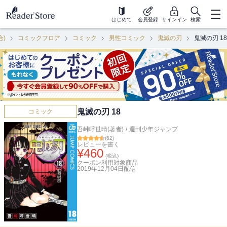
はじめて
会員登録
サインイン
検索
合)
コミックフロア
コミック
男性コミック
鬼滅の刃
鬼滅の刃 18
鬼滅の刃 18
コミック
吾峠呼世晴(著者)
/
週刊少年ジャンプ
(
62
)
レビューを書く
¥
460
(税込)
クーポン利用対象商品
2019年12月04日
配信