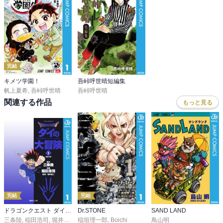
完結
キメツ学園！
吾峠呼世晴短編集
帆上夏希
,
吾峠呼世晴
吾峠呼世晴
関連する作品
もっと見る
完結
完結
ドラゴンクエスト ダイの大冒険
Dr.STONE
SAND LAND
三条陸
,
稲田浩司
,
堀井雄二
稲垣理一郎
,
Boichi
鳥山明