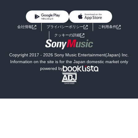
BL・TL
雑誌・グラビア
ビジネス・実用
女性コミック
コミック誌
初めての方へ
ヘルプ
BL・TL
ライトノベル
男子向けラノベ
よくあるご質問
お問い合わせ
会社情報
プライバシーポリシー
ご利用条件
女子向けラノベ
小説
利用規約
クッキーの詳細
国内小説
海外小説
Copyright 2017 - 2026 Sony Music Entertainment(Japan) Inc.
ミステリー
SF
Information on the site is for the Japan domestic market only
powered by
歴史・時代小説
文学
雑誌
グラビア写真集
ボーイズラブ
ティーンズラブ
人文・思想・歴史
社会・政治・法律
ビジネス・経済
サイエンス・テクノロジー