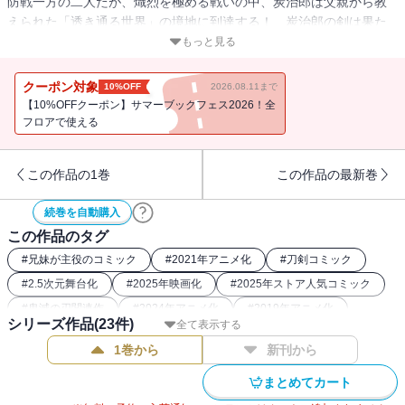
防戦一方の二人だが、熾烈を極める戦いの中、炭治郎は父親から教
えられた「透き通る世界」の境地に到達する！ 炭治郎の剣は果た
して猗窩座に届くのか…!?
もっと見る
クーポン対象
10%OFF
2026.08.11まで
【10%OFFクーポン】サマーブックフェス2026！全
フロアで使える
この作品の1巻
この作品の最新巻
続巻を自動購入
この作品のタグ
#
兄妹が主役のコミック
#
2021年アニメ化
#
刀剣コミック
#
2.5次元舞台化
#
2025年映画化
#
2025年ストア人気コミック
#
鬼滅の刃関連作
#
2024年アニメ化
#
2019年アニメ化
シリーズ作品(
23
件)
全て表示する
#
ダークファンタジー漫画
#
2023年アニメ化
1巻から
新刊から
#
大正浪漫コミック
#
鬼コミック
#
2020年映画化
#
和風ファンタジー漫画
まとめてカート