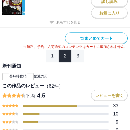
試し読み
お気に入り
あらすじを見る
まとめてカート
※無料、予約、入荷通知のコンテンツはカートに追加されません。
1
2
3
新刊通知
吾峠呼世晴
鬼滅の刃
この作品のレビュー
（
62
件）
4.5
レビューを書く
平均
33
10
9