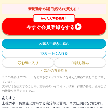
46
新規登録で
円(税込)で買える！
かんたん30秒登録！
今すぐ会員登録をする
購入手続きに進む
カートに入れる
お気に入り
試し読み
ほかの巻を見る
※この商品はタブレットなど大きなディスプレイを備えた機器で読むことに適し
ています。
文字だけを拡大することや、文字列のハイライト、検索、辞書の参照、引用など
の機能が使用できません。
あらすじ
上弦の参・猗窩座と対峙する炭治郎と冨岡。その圧倒的な力に対し