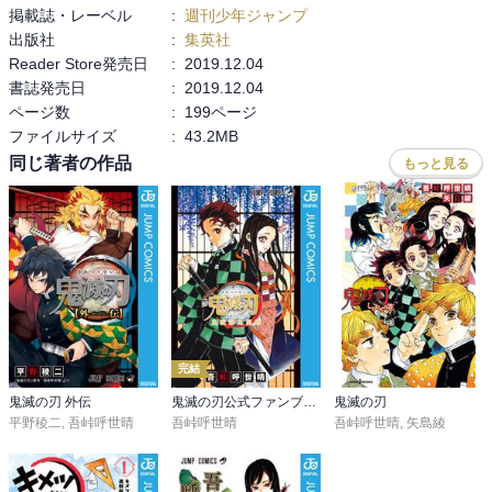
掲載誌・レーベル
:
週刊少年ジャンプ
伊之助のしのぶを哀しむ表情に涙が…

出版社
:
集英社
そして、母親への愛を知る！

Reader Store発売日
:
2019.12.04
書誌発売日
:
2019.12.04
次巻が気になる！

ページ数
:
199ページ
ファイルサイズ
:
43.2MB
ぜひ〜
同じ著者の作品
もっと見る
完結
鬼滅の刃 外伝
鬼滅の刃公式ファンブック 鬼殺隊見聞録
鬼滅の刃
平野稜二
,
吾峠呼世晴
吾峠呼世晴
吾峠呼世晴
,
矢島綾