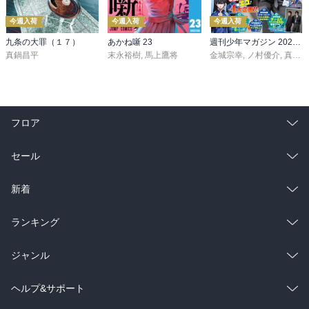
今週入荷
今週入荷
今週入荷
九条の大罪（１７）
あかね噺 23
週刊少年マガジン 2026年36・37号[2026年8月5日発売]
真鍋昌平
末永裕樹
,
馬上鷹将
金城宗幸
,
ノ村優介
,
真島ヒロ
フロア
総合
コミック
セール
ラノベ
小説
総合
コミック
新着
雑誌・グラビア
ビジネス・実用
ラノベ
小説
総合
コミック
ランキング
BL・TL
雑誌・グラビア
ビジネス・実用
ラノベ
小説
総合
コミック
ジャンル
BL・TL
雑誌・グラビア
ビジネス・実用
ラノベ
小説
コミック
男性コミック
ヘルプ&サポート