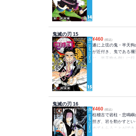
鬼滅の刃 15
¥
460
(税込)
遂に上弦の鬼・半天狗
が近付き、鬼である禰
じ、半天狗を倒しに行
を討てるのか!? そし
鬼滅の刃 16
¥
460
(税込)
柱稽古で岩柱・悲鳴嶼
担ぎ、岩を動かすとい
めてもらうことができ
敷の居場所を突き止め