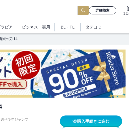
詳細検索
はじ
グラビア
ビジネス
・実用
BL・TL
タテヨミ
鬼滅の刃 14
4
週刊少年ジャンプ
購入手続きに進む