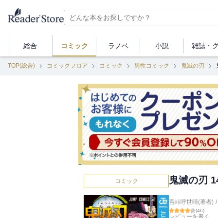
総合
コミック
ラノベ
小説
雑誌・
TOP(総合)
コミックフロア
コミック
男性コミック
鬼滅の刃
鬼滅の刃 1
コミック
吾峠呼世晴(著者)
/
(
46
)
レビューを書く