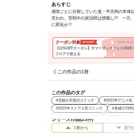
あらすじ
感情ごとに分裂していた鬼・半天狗の本体
言われ、苦戦中の炭治郎は憤慨し!? 一方
に変化が？
クーポン対象
10%OFF
2026.08.
【10%OFFクーポン】サマーブックフェス2026
フロアで使える
この作品の1巻
この作品のタグ
#
兄妹が主役のコミック
#
2021年アニメ化
#
2025年ストア人気コミック
#
鬼滅の刃関
#
ダークファンタジー漫画
#
2023年アニメ
シリーズ作品(
23
件)
#
和風ファンタジー漫画
1巻から
新刊