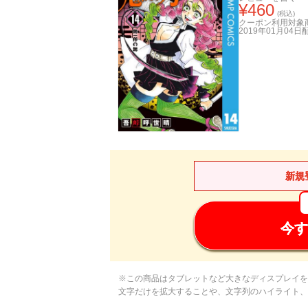
¥
460
(税込)
クーポン利用対象
2019年01月04日
新規
今す
※この商品はタブレットなど大きなディスプレイを
文字だけを拡大することや、文字列のハイライト、