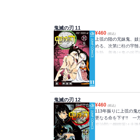
鬼滅の刃 11
¥
460
(税込)
上弦の陸の兄妹鬼、妓
める。次第に柱の宇髄
之助、善逸は鬼の凶刃
は二人の鬼を打ち破れる
鬼滅の刃 12
¥
460
(税込)
113年振りに上弦の
更なる命を下す!! 
炭治郎に鋼鐵塚は大激
いる刀鍛冶の里へと訪れ