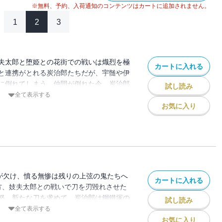
※無料、予約、入荷通知のコンテンツはカートに追加されません。
1
2
3
夫太郎と堕姫との花街での戦いは熾烈を極
カートに入れる
と連携がとれる炭治郎たちだが、宇髄や伊
に倒れてしまう。仲間が倒れた今、炭治郎
試し読み
のか!?
全て表示する
お気に入り
鬼が欠け、憤る無惨は残りの上弦の鬼たちへ
カートに入れる
一方、妓夫太郎との戦いで刀を刃毀れさせた
怒。新たな刀を求めて、炭治郎は鋼鐵塚の
試し読み
るが…!?
全て表示する
お気に入り