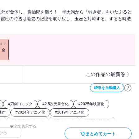
以外が合体し、炭治郎を襲う！ 半天狗から「弱き者」をいたぶると
、霞柱の時透は過去の記憶を取り戻し、玉壺と対峙する。すると時透
11まで
！全
この作品の最新巻
続巻を自動購入
#
刀剣コミック
#
2.5次元舞台化
#
2025年映画化
連作
#
2024年アニメ化
#
2019年アニメ化
化
#
大正浪漫コミック
#
鬼コミック
#
2020年映画化
全て表示する
から
まとめてカート