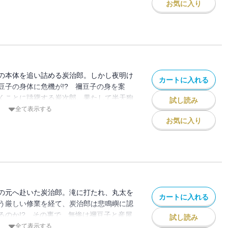
お気に入り
の本体を追い詰める炭治郎。しかし夜明け
カートに入れる
豆子の身体に危機が!? 禰豆子の身を案
くことに躊躇する炭次郎。果たして半天狗
試し読み
て禰豆子の安否は!?
全て表示する
お気に入り
の元へ赴いた炭治郎。滝に打たれ、丸太を
カートに入れる
う厳しい修業を経て、炭治郎は悲鳴嶼に認
るのか!? その裏で、無惨は禰豆子と産屋
試し読み
ようとし――!?
全て表示する