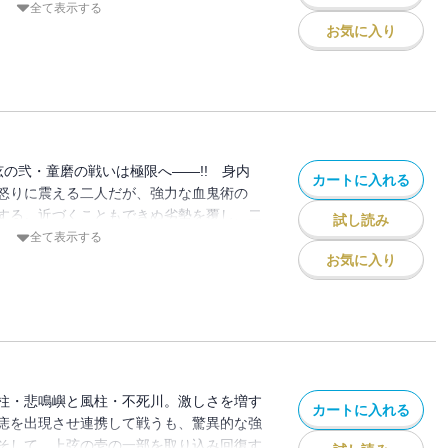
のか…!?
全て表示する
お気に入り
弦の弐・童磨の戦いは極限へ――!! 身内
カートに入れる
怒りに震える二人だが、強力な血鬼術の
する。近づくこともできぬ劣勢を覆し、二
試し読み
のか…!?
全て表示する
お気に入り
柱・悲鳴嶼と風柱・不死川。激しさを増す
カートに入れる
痣を出現させ連携して戦うも、驚異的な強
そして、上弦の壱の一部を取り込み回復す