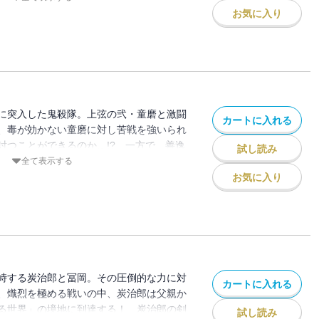
お気に入り
に突入した鬼殺隊。上弦の弐・童磨と激闘
カートに入れる
、毒が効かない童磨に対し苦戦を強いられ
討つことができるのか…!? 一方で、善逸
試し読み
り――!?
全て表示する
お気に入り
峙する炭治郎と冨岡。その圧倒的な力に対
カートに入れる
、熾烈を極める戦いの中、炭治郎は父親か
る世界」の境地に到達する！ 炭治郎の剣
試し読み