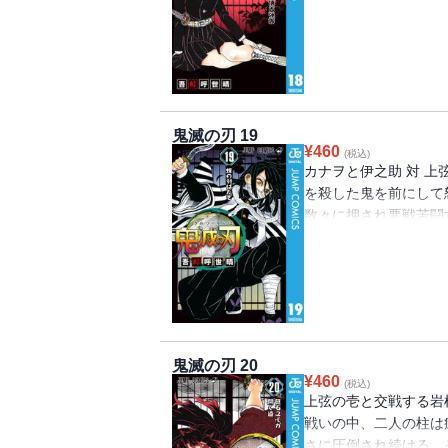
は果たして猗窩座に届く
鬼滅の刃 19
¥
460
(税込)
カナヲと伊之助 対 上
を殺した鬼を前にして
数々に押され悪戦苦闘
人は仇討ちを遂げられる
鬼滅の刃 20
¥
460
(税込)
上弦の壱と交戦する岩
戦いの中、二人の柱は
さに圧倒され続ける。