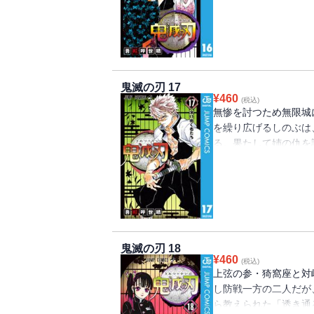
鬼滅の刃 17
¥
460
(税込)
無惨を討つため無限城
を繰り広げるしのぶは
る。果たして姉の仇を
の前にも鬼が立ちはだか
鬼滅の刃 18
¥
460
(税込)
上弦の参・猗窩座と対
し防戦一方の二人だが
ら教えられた「透き通