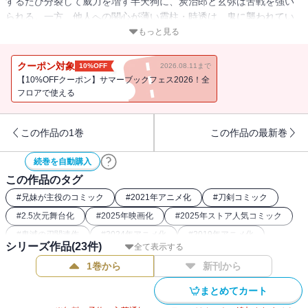
するたび分裂して威力を増す半天狗に、炭治郎と玄弥は苦戦を強い
られる。一方、他人への関心が薄い霞柱・時透は、鬼に襲われてい
る小鉄を目撃して…!?
もっと見る
クーポン対象
10%OFF
2026.08.11まで
【10%OFFクーポン】サマーブックフェス2026！全
フロアで使える
この作品の1巻
この作品の最新巻
続巻を自動購入
この作品のタグ
#
兄妹が主役のコミック
#
2021年アニメ化
#
刀剣コミック
#
2.5次元舞台化
#
2025年映画化
#
2025年ストア人気コミック
#
鬼滅の刃関連作
#
2024年アニメ化
#
2019年アニメ化
シリーズ作品(
23
件)
全て表示する
#
ダークファンタジー漫画
#
2023年アニメ化
1巻から
新刊から
#
大正浪漫コミック
#
鬼コミック
#
2020年映画化
#
和風ファンタジー漫画
まとめてカート