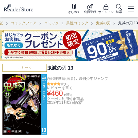
はじめて
会員登録
サインイン
検索
合)
コミックフロア
コミック
男性コミック
鬼滅の刃
鬼滅の刃 13
鬼滅の刃 13
コミック
吾峠呼世晴(著者)
/
週刊少年ジャンプ
(
42
)
レビューを書く
¥
460
(税込)
クーポン利用対象商品
2018年11月02日
配信