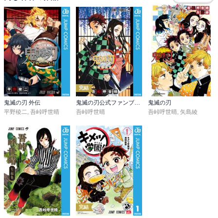
強面の姿に潜む真の実弥は、何とも切ない。
完結
鬼滅の刃 外伝
鬼滅の刃公式ファンブック 鬼殺隊見聞録
鬼滅の刃
平野稜二
,
吾峠呼世晴
吾峠呼世晴
吾峠呼世晴
,
矢島綾
完結