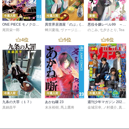
今週入荷
今週入荷
新着
ONE PIECE モノクロ版 115
異世界居酒屋「のぶ」(22)
悪役令嬢レベル99 ～私は裏ボスですが魔王ではありません～ その６
尾田栄一郎
蝉川夏哉
,
ヴァージニア二等兵
のこみ
,
転
,
七夕さとり
,
Tea
4
位
5
位
6
位
今週入荷
今週入荷
今週入荷
九条の大罪（１７）
あかね噺 23
週刊少年マガジン 2026年36・37号[2026年8月5日発売]
真鍋昌平
末永裕樹
,
馬上鷹将
金城宗幸
,
ノ村優介
,
真島ヒロ