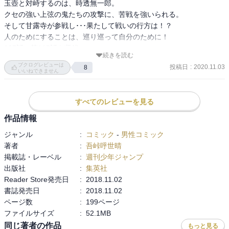
玉壺と対峙するのは、時透無一郎。

クセの強い上弦の鬼たちの攻撃に、苦戦を強いられる。

そして甘露寺が参戦し･･･果たして戦いの行方は！？　

人のためにすることは、巡り巡って自分のために！

107話～第115話を収録。

続きを読む
喜怒哀楽の四体に分裂した半天狗。それぞれの個性ある攻撃に、

ブクログレビューは
投稿日
:
2020.11.03
8
炭治郎と玄弥、禰豆子は苦戦するが、戦いの中での成長！

いいねできません
禰豆子の爆血は炭治郎に新たな力を与え、反撃に。

銃使いの玄弥も変貌し、炭治郎に協力、半天狗の本体を追撃する。

すべてのレビューを見る
一方、無一郎は玉壺との戦いの中、不完全な記憶と共に苦戦。

そして大混乱の刀鍛冶を救うべく、恋柱・甘露寺蜜璃が参戦。

作品情報
“記憶”の巻！

ジャンル
:
コミック
-
男性コミック
炭治郎の先祖が語る、無惨を追い詰めた、剣士と赫刀の記憶。

著者
:
吾峠呼世晴
刀鍛冶たちが被る悲劇を目にし、怒りの念に沸く無一郎の中に

掲載誌・レーベル
:
週刊少年ジャンプ
取り戻しつつある、記憶。

出版社
:
集英社
玄弥が柱を目指す理由は、不死川家を襲った悲劇と兄・実弥の記
Reader Store発売日
:
2018.11.02
憶。

書誌発売日
:
2018.11.02
あの兄の優しい笑顔。兄を罵倒してしまった自分。

ページ数
:
199ページ
柱になって柱の兄に会いたいという切望に心揺すぶられます。

ファイルサイズ
:
52.1MB
また、6巻での実弥の言動と行動も、家族が鬼になったことが

同じ著者の作品
もっと見る
起点だったのですね。鬼は鬼。悲劇を無くすために鬼を狩る。
