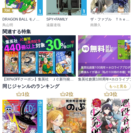
完結
DRAGON BALL モノクロ版
SPY×FAMILY
ザ・ファブル Ｔｈｅ ｓｅｃｏｎｄ ｃｏｎｔａｃｔ
鳥山明
遠藤達哉
南勝久
関連する特集
【30%OFFクーポン】集英社 ＪＣ新刊発売記念 440冊以上対象
同じジャンルのランキング
もっと見る
1
位
2
位
3
位