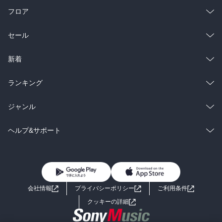
フロア
総合
コミック
セール
ラノベ
小説
総合
コミック
新着
雑誌・グラビア
ビジネス・実用
ラノベ
小説
総合
コミック
ランキング
BL・TL
雑誌・グラビア
ビジネス・実用
ラノベ
小説
総合
コミック
ジャンル
BL・TL
雑誌・グラビア
ビジネス・実用
ラノベ
小説
コミック
男性コミック
ヘルプ&サポート
BL・TL
雑誌・グラビア
ビジネス・実用
女性コミック
コミック誌
初めての方へ
ヘルプ
BL・TL
ライトノベル
男子向けラノベ
よくあるご質問
お問い合わせ
会社情報
プライバシーポリシー
ご利用条件
女子向けラノベ
小説
利用規約
クッキーの詳細
国内小説
海外小説