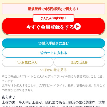
46
新規登録で
円(税込)で買える！
かんたん30秒登録！
今すぐ会員登録をする
購入手続きに進む
カートに入れる
お気に入り
試し読み
ほかの巻を見る
※この商品はタブレットなど大きなディスプレイを備えた機器で読むことに適し
ています。
文字だけを拡大することや、文字列のハイライト、検索、辞書の参照、引用など
の機能が使用できません。
あらすじ
上弦の鬼・半天狗と玉壺が、隠れ里である刀鍛冶の里に襲来!? 攻撃