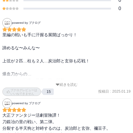
0
0
powered by ブクログ
里編の戦いも手に汗握る展開ばっかり！

諦めるな〜みんな〜

上弦が２匹…柱も２人…炭治郎と玄弥も応戦！

爆血刀からの…

〜ヒノカミ神楽　日暈の龍　頭舞い〜

続きを読む
ブクログレビューは
投稿日
:
2025.01.19
15
いいねできません
powered by ブクログ
大正ファンタジー活劇冒険譚！

刀鍛冶の里の戦い、第二弾。

分裂する半天狗と対峙するのは、炭治郎と玄弥、禰豆子。
