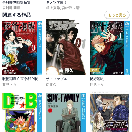
吾峠呼世晴短編集
キメツ学園！
吾峠呼世晴
帆上夏希
,
吾峠呼世晴
関連する作品
もっと見る
完結
呪術廻戦 0 東京都立呪術高等専門学校
ザ・ファブル
呪術廻戦
芥見下々
南勝久
芥見下々