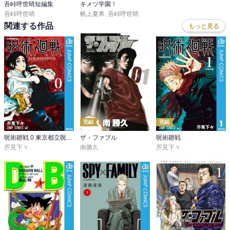
吾峠呼世晴短編集
キメツ学園！
吾峠呼世晴
帆上夏希
,
吾峠呼世晴
関連する作品
もっと見る
完結
完結
呪術廻戦 0 東京都立呪術高等専門学校
ザ・ファブル
呪術廻戦
芥見下々
南勝久
芥見下々