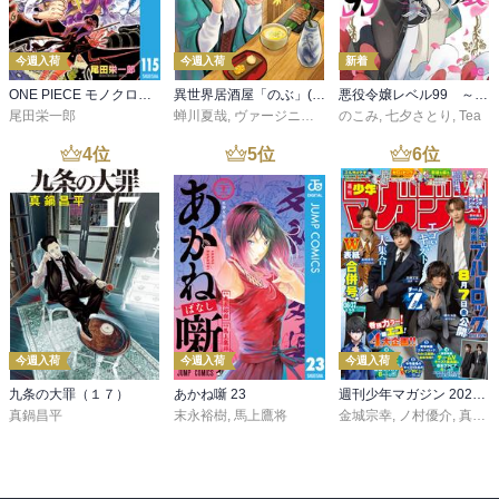
今週入荷
今週入荷
新着
ONE PIECE モノクロ版 115
異世界居酒屋「のぶ」(22)
悪役令嬢レベル99 ～私は裏ボスですが魔王ではありません～ その６
尾田栄一郎
蝉川夏哉
,
ヴァージニア二等兵
のこみ
,
転
,
七夕さとり
,
Tea
4
位
5
位
6
位
今週入荷
今週入荷
今週入荷
九条の大罪（１７）
あかね噺 23
週刊少年マガジン 2026年36・37号[2026年8月5日発売]
真鍋昌平
末永裕樹
,
馬上鷹将
金城宗幸
,
ノ村優介
,
真島ヒロ