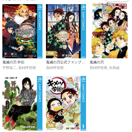
完結
鬼滅の刃 外伝
鬼滅の刃公式ファンブック 鬼殺隊見聞録
鬼滅の刃
平野稜二
,
吾峠呼世晴
吾峠呼世晴
吾峠呼世晴
,
矢島綾
完結