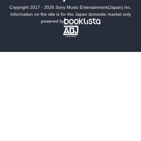
Copyright 2017 - 2026 Sony Music Entertainment(Japan) Inc.
ミステリー
SF
Information on the site is for the Japan domestic market only
powered by
歴史・時代小説
文学
雑誌
グラビア写真集
ボーイズラブ
ティーンズラブ
人文・思想・歴史
社会・政治・法律
ビジネス・経済
サイエンス・テクノロジー
コンピュータ・情報
くらし・家庭
料理・酒
ファッション・美容・ダイエット
ホビー&カルチャー
スポーツ・アウトドア