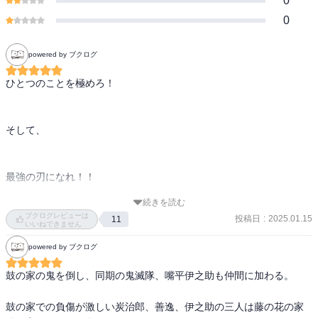
0
0
powered by ブクログ
ひとつのことを極めろ！

そして、

最強の刃になれ！！

続きを読む
ひとつしかないことが負い目ではなく極めれば唯一無二の最強ポイ
ブクログレビューは
投稿日
:
2025.01.15
11
ントになれるのだ！

いいねできません
powered by ブクログ
水の呼吸　伍ノ型　干天の慈雨

鼓の家の鬼を倒し、同期の鬼滅隊、嘴平伊之助も仲間に加わる。

ぜひ〜
鼓の家での負傷が激しい炭治郎、善逸、伊之助の三人は藤の花の家