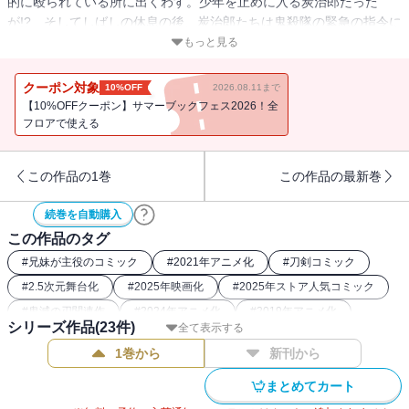
的に殴られている所に出くわす。少年を止めに入る炭治郎だった
が!? そしてしばしの休息の後、炭治郎たちは鬼殺隊の緊急の指令に
より、不気味な山へ向かう!! そこに潜んでいたのは…!?
もっと見る
クーポン対象
10%OFF
2026.08.11まで
【10%OFFクーポン】サマーブックフェス2026！全
フロアで使える
この作品の1巻
この作品の最新巻
続巻を自動購入
この作品のタグ
#
兄妹が主役のコミック
#
2021年アニメ化
#
刀剣コミック
#
2.5次元舞台化
#
2025年映画化
#
2025年ストア人気コミック
#
鬼滅の刃関連作
#
2024年アニメ化
#
2019年アニメ化
シリーズ作品(
23
件)
全て表示する
#
ダークファンタジー漫画
#
2023年アニメ化
1巻から
新刊から
#
大正浪漫コミック
#
鬼コミック
#
2020年映画化
#
和風ファンタジー漫画
まとめてカート