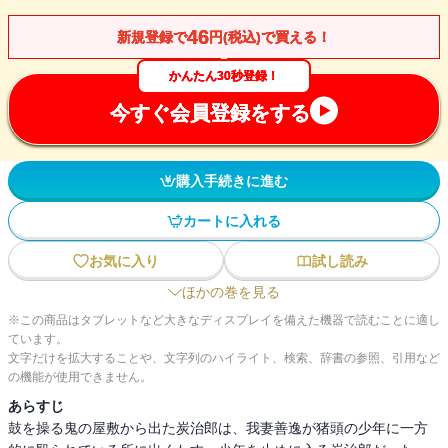
46
新規登録で
円(税込)で買える！
かんたん30秒登録！
今すぐ会員登録をする
購入手続きに進む
カートに入れる
お気に入り
試し読み
ほかの巻を見る
※この商品はタブレットなど大きなディスプレイを備えた機器で読むことに適し
ています。
文字だけを拡大することや、文字列のハイライト、検索、辞書の参照、引用など
の機能が使用できません。
あらすじ
鼓を操る鬼の屋敷から出た炭治郎は、我妻善逸が猪頭の少年に一方