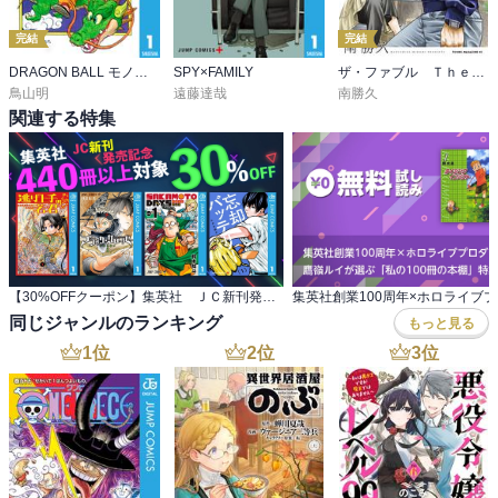
完結
完結
DRAGON BALL モノクロ版
SPY×FAMILY
ザ・ファブル Ｔｈｅ ｓｅｃｏｎｄ ｃｏｎｔａｃｔ
鳥山明
遠藤達哉
南勝久
関連する特集
【30%OFFクーポン】集英社 ＪＣ新刊発売記念 440冊以上対象
同じジャンルのランキング
もっと見る
1
位
2
位
3
位