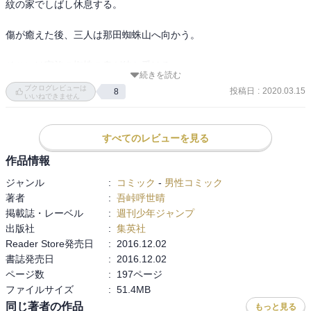
紋の家でしばし休息する。

傷が癒えた後、三人は那田蜘蛛山へ向かう。

そこには家族の蜘蛛の鬼が待ち受ける。

続きを読む
ブクログレビューは
投稿日
:
2020.03.15
8
いいねできません
山育ちで家族を知らない伊之助が、炭治郎の優しさや藤の花の家紋
すべてのレビューを見る
の家で受けた施しにホワホワしていく様が何とも快感(*^-^*)

作品情報
臆病者の善逸の戦いも大注目！！
ジャンル
:
コミック
-
男性コミック
著者
:
吾峠呼世晴
掲載誌・レーベル
:
週刊少年ジャンプ
出版社
:
集英社
Reader Store発売日
:
2016.12.02
書誌発売日
:
2016.12.02
ページ数
:
197ページ
ファイルサイズ
:
51.4MB
同じ著者の作品
もっと見る