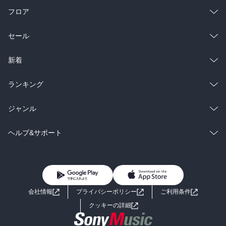
フロア
総合
コミック
セール
ラノベ
小説
総合
コミック
新着
雑誌・グラビア
ビジネス・実用
ラノベ
小説
総合
コミック
ランキング
BL・TL
雑誌・グラビア
ビジネス・実用
ラノベ
小説
総合
コミック
ジャンル
BL・TL
雑誌・グラビア
ビジネス・実用
ラノベ
小説
コミック
男性コミック
ヘルプ&サポート
BL・TL
雑誌・グラビア
ビジネス・実用
女性コミック
コミック誌
初めての方へ
ヘルプ
BL・TL
ライトノベル
男子向けラノベ
よくあるご質問
お問い合わせ
会社情報
プライバシーポリシー
ご利用条件
女子向けラノベ
小説
利用規約
クッキーの詳細
国内小説
海外小説