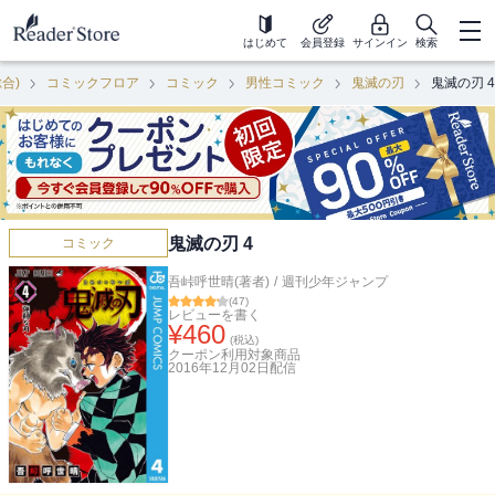
はじめて
会員登録
サインイン
検索
総合)
コミックフロア
コミック
男性コミック
鬼滅の刃
鬼滅の刃 4
鬼滅の刃 4
コミック
吾峠呼世晴(著者)
/
週刊少年ジャンプ
(
47
)
レビューを書く
¥
460
(税込)
クーポン利用対象商品
2016年12月02日
配信